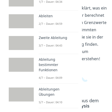
1/7 – Dauer: 04:34
In diesem Video wird erklärt, was ein
Grenzwert ist und wie er berechnet
Ableiten
wird. Du lernst, wie man Grenzwerte
2/7 – Dauer: 04:59
von Funktionen an bestimmten
Stellen bestimmt und wie sie in der
Zweite Ableitung
Mathematik Anwendung finden.
3/7 – Dauer: 04:43
Schau dir das Video an, um
Grenzwerte besser zu verstehen!
Ableitung
bestimmter
Funktionen
4/7 – Dauer: 04:09
Ableitungen
Übungen
Beliebte Inhalte aus dem
5/7 – Dauer: 04:10
Bereich
Analysis