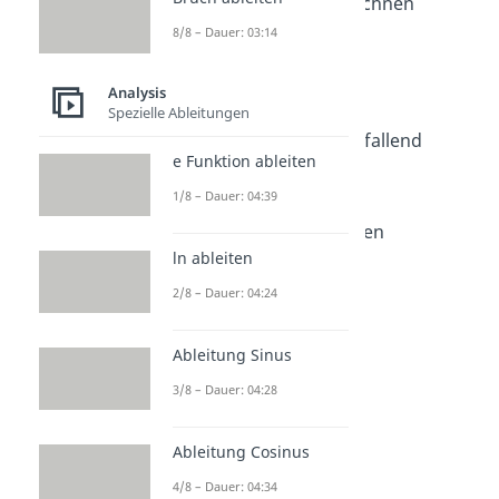
y Achsenabschnitt berechnen
Dauer: 04:32
8/8 – Dauer: 03:14
Monotonie
Dauer: 04:27
Analysis
Monotonieverhalten
Spezielle Ableitungen
Dauer: 04:47
Monoton steigend und fallend
e Funktion ableiten
Dauer: 03:31
Symmetrie Funktionen
1/8 – Dauer: 04:39
Dauer: 04:26
Verhalten im Unendlichen
Dauer: 04:27
ln ableiten
Grenzwert
2/8 – Dauer: 04:24
Dauer: 04:43
Globalverhalten
Dauer: 03:47
Ableitung Sinus
3/8 – Dauer: 04:28
Ableitung Cosinus
4/8 – Dauer: 04:34