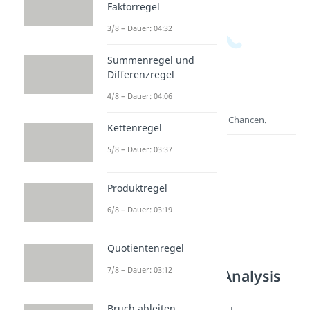
Faktorregel
3/8 – Dauer: 04:32
Summenregel und
Differenzregel
4/8 – Dauer: 04:06
Lernen lohnt sich!
Entdecke hier deine Chancen.
Kettenregel
5/8 – Dauer: 03:37
Produktregel
6/8 – Dauer: 03:19
Quotientenregel
7/8 – Dauer: 03:12
Weitere Inhalte: Analysis
Kurvendiskussion Schritte
Bruch ableiten