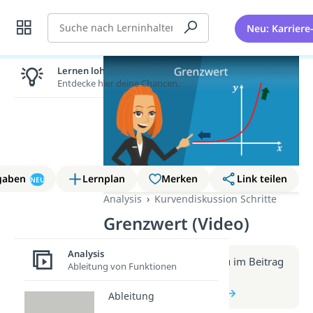
Suche
Neu: Karriere
Lernen lohnt sich!
Entdecke hier deine Chancen.
gaben
Lernplan
Merken
Link teilen
NEU
Analysis
Kurvendiskussion Schritte
Grenzwert (Video)
Analysis
Weitere Infos erhältst du im Beitrag
Ableitung von Funktionen
zum Video
zum Beitrag: Grenzwert
Ableitung