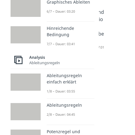
Graphisches Ableiten
Globalve
Kurvend
Kurvend
6/7 – Dauer: 03:20
rhalten
iskussio
iskussio
Dauer: 03:47
n
n
Hinreichende
Dauer: 05:34
Aufgabe
Bedingung
n
7/7 – Dauer: 03:41
Dauer: 07:01
Analysis
Ableitungsregeln
Ableitungsregeln
einfach erklärt
1/8 – Dauer: 03:55
Ableitungsregeln
2/8 – Dauer: 04:45
Potenzregel und