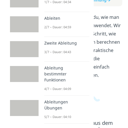
1/7 – Dauer: 04:34
In diesem Video, lernst du, wie man
Ableiten
die Integralrechnung anwendet. Wir
2/7 – Dauer: 04:59
erklären dir Schritt für Schritt, wie
du Flächen unter Kurven berechnen
Zweite Ableitung
kannst und zeigen dir praktische
3/7 – Dauer: 04:43
Beispiele. So kannst du die
Integralrechnung ganz einfach
Ableitung
bestimmter
verstehen und anwenden.
Funktionen
4/7 – Dauer: 04:09
Ableitungen
Übungen
5/7 – Dauer: 04:10
Beliebte Inhalte aus dem