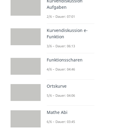
Kurvendiskussion
Aufgaben
2/6 – Dauer: 07:01
Kurvendiskussion e-
Funktion
3/6 – Dauer: 06:13
Funktionsscharen
4/6 – Dauer: 04:46
Ortskurve
5/6 – Dauer: 04:06
Mathe Abi
6/6 – Dauer: 03:45