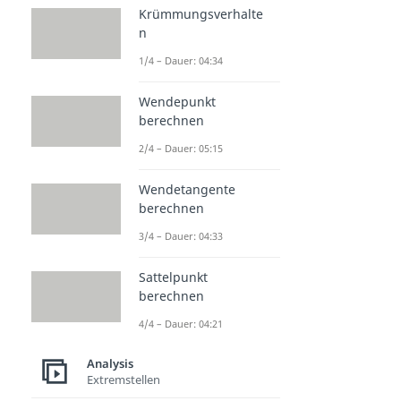
Krümmungsverhalte
n
1/4 – Dauer: 04:34
Wendepunkt
berechnen
2/4 – Dauer: 05:15
Wendetangente
berechnen
3/4 – Dauer: 04:33
Sattelpunkt
berechnen
4/4 – Dauer: 04:21
Analysis
Extremstellen