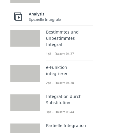
Analysis
Spezielle Integrale
Bestimmtes und
unbestimmtes
Integral
1/8 – Dauer: 04:37
e-Funktion
integrieren
2/8 – Dauer: 04:30
Integration durch
Substitution
3/8 – Dauer: 03:44
Partielle Integration