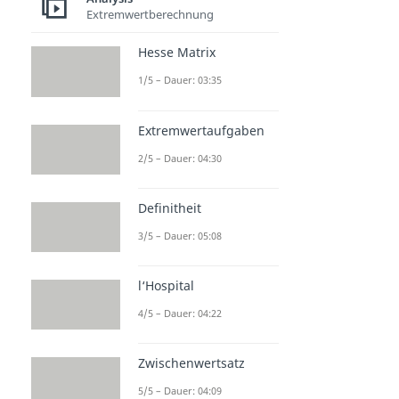
Extremwertberechnung
Hesse Matrix
1/5 – Dauer: 03:35
Extremwertaufgaben
2/5 – Dauer: 04:30
Definitheit
3/5 – Dauer: 05:08
l‘Hospital
4/5 – Dauer: 04:22
Zwischenwertsatz
5/5 – Dauer: 04:09