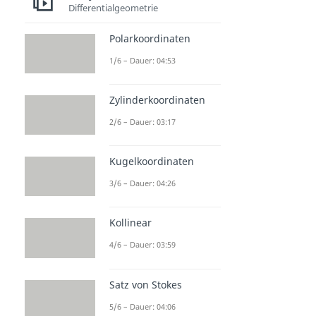
Differentialgeometrie
Polarkoordinaten
1/6 – Dauer: 04:53
Zylinderkoordinaten
2/6 – Dauer: 03:17
Kugelkoordinaten
3/6 – Dauer: 04:26
Kollinear
4/6 – Dauer: 03:59
Satz von Stokes
5/6 – Dauer: 04:06