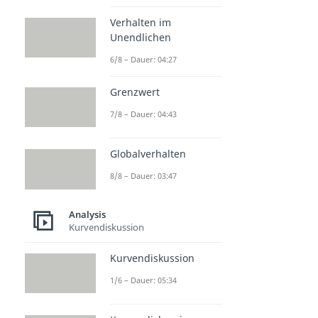
Verhalten im
Unendlichen
6/8 – Dauer: 04:27
Grenzwert
7/8 – Dauer: 04:43
Globalverhalten
8/8 – Dauer: 03:47
Analysis
Kurvendiskussion
Kurvendiskussion
1/6 – Dauer: 05:34