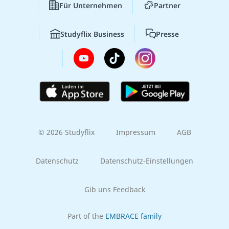
Für Unternehmen
Partner
Studyflix Business
Presse
© 2026 Studyflix
Impressum
AGB
Datenschutz
Datenschutz-Einstellungen
Gib uns Feedback
Part of the
EMBRACE family