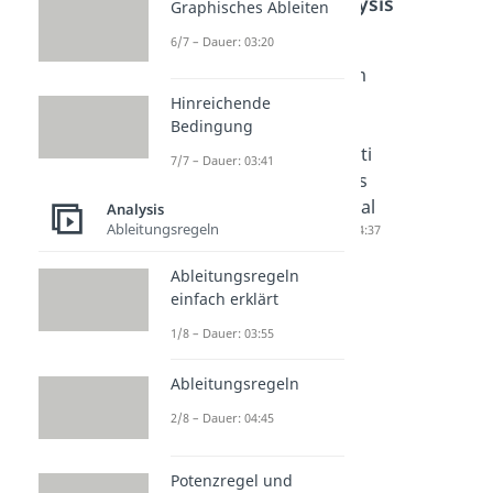
Bereich
Analysis
Graphisches Ableiten
6/7 – Dauer: 03:20
Hauptsa
Integralf
Bestim
tz der
unktion
mtes
Hinreichende
Differen
Dauer: 03:29
und
Bedingung
tial- und
unbesti
7/7 – Dauer: 03:41
Integral
mmtes
rechnun
Integral
Analysis
Ableitungsregeln
g
Dauer: 04:37
Dauer: 04:35
Ableitungsregeln
einfach erklärt
1/8 – Dauer: 03:55
Ableitungsregeln
2/8 – Dauer: 04:45
Potenzregel und