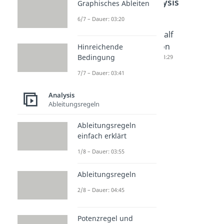
Bereich
Analysis
Graphisches Ableiten
6/7 – Dauer: 03:20
Integrati
Hauptsa
Integralf
onsrege
tz der
unktion
Hinreichende
Bedingung
ln
Differen
Dauer: 03:29
Dauer: 04:36
tial- und
7/7 – Dauer: 03:41
Integral
rechnun
Analysis
Ableitungsregeln
g
Dauer: 04:35
Ableitungsregeln
einfach erklärt
1/8 – Dauer: 03:55
Ableitungsregeln
2/8 – Dauer: 04:45
Potenzregel und