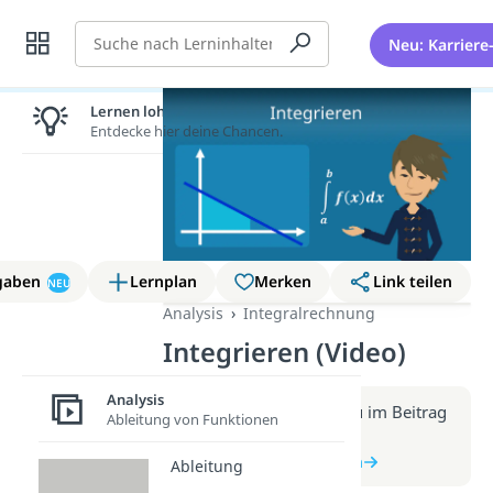
Suche
Neu: Karriere
Lernen lohnt sich!
Entdecke hier deine Chancen.
gaben
Lernplan
Merken
Link teilen
NEU
Analysis
Integralrechnung
Integrieren (Video)
Analysis
Weitere Infos erhältst du im Beitrag
Ableitung von Funktionen
zum Video
zum Beitrag: Integrieren
Ableitung