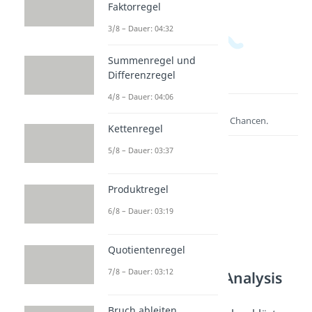
Faktorregel
3/8 – Dauer: 04:32
Summenregel und
Differenzregel
4/8 – Dauer: 04:06
Lernen lohnt sich!
Entdecke hier deine Chancen.
Kettenregel
5/8 – Dauer: 03:37
Produktregel
6/8 – Dauer: 03:19
Quotientenregel
7/8 – Dauer: 03:12
Weitere Inhalte: Analysis
Integralrechnung
Bruch ableiten