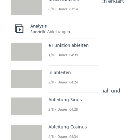
Integralrechnung einfach erklärt
Dauer: 04:48
8/8 – Dauer: 03:14
Aufleiten
Dauer: 03:56
Analysis
Stammfunktion
Spezielle Ableitungen
Dauer: 04:34
Stammfunktion bilden
e Funktion ableiten
Dauer: 05:10
Integrieren
1/8 – Dauer: 04:39
Dauer: 04:58
Integrationsregeln
Dauer: 04:36
ln ableiten
Integralrechnung
2/8 – Dauer: 04:24
Dauer: 04:35
Hauptsatz der Differential- und
Integralrechnung
Ableitung Sinus
Dauer: 04:35
3/8 – Dauer: 04:28
Integralfunktion
Dauer: 03:29
Ableitung Cosinus
4/8 – Dauer: 04:34