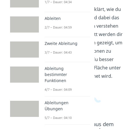
1/7 – Dauer: 04:34
In diesem Video wird erklärt, wie du
Integrale berechnen und dabei das
Ableiten
Konzept der Integration verstehen
2/7 – Dauer: 04:59
kannst. Schritt für Schritt werden dir
verschiedene Methoden gezeigt, um
Zweite Ableitung
unterschiedliche Funktionen zu
3/7 – Dauer: 04:43
integrieren. So kannst du besser
nachvollziehen, wie die Fläche unter
Ableitung
bestimmter
einem Graphen berechnet wird.
Funktionen
4/7 – Dauer: 04:09
Ableitungen
Übungen
5/7 – Dauer: 04:10
Beliebte Inhalte aus dem