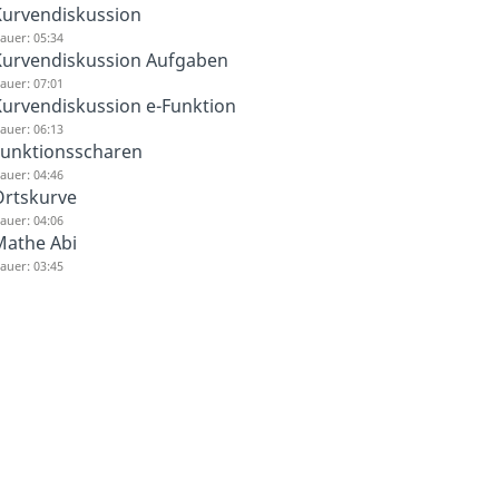
urvendiskussion
auer: 05:34
Kurvendiskussion Aufgaben
auer: 07:01
urvendiskussion e-Funktion
auer: 06:13
unktionsscharen
auer: 04:46
Ortskurve
auer: 04:06
Mathe Abi
auer: 03:45