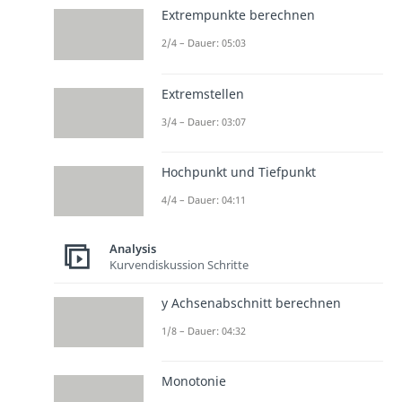
Extrempunkte berechnen
2/4 – Dauer: 05:03
Extremstellen
3/4 – Dauer: 03:07
Hochpunkt und Tiefpunkt
4/4 – Dauer: 04:11
Analysis
Kurvendiskussion Schritte
y Achsenabschnitt berechnen
1/8 – Dauer: 04:32
Monotonie