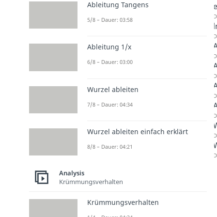
Ableitung Tangens
e
D
5/8 – Dauer: 03:58
l
D
A
Ableitung 1/x
D
6/8 – Dauer: 03:00
A
D
A
Wurzel ableiten
D
A
7/8 – Dauer: 04:34
D
W
Wurzel ableiten einfach erklärt
D
W
8/8 – Dauer: 04:21
D
Analysis
Krümmungsverhalten
Krümmungsverhalten