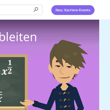
Neu: Karriere-Events