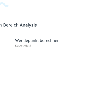
em Bereich
Analysis
Wendepunkt berechnen
Dauer: 05:15