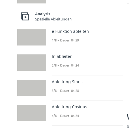
Analysis
Spezielle Ableitungen
e Funktion ableiten
1/8 – Dauer: 04:39
ln ableiten
2/8 – Dauer: 04:24
Ableitung Sinus
3/8 – Dauer: 04:28
Ableitung Cosinus
4/8 – Dauer: 04:34
S