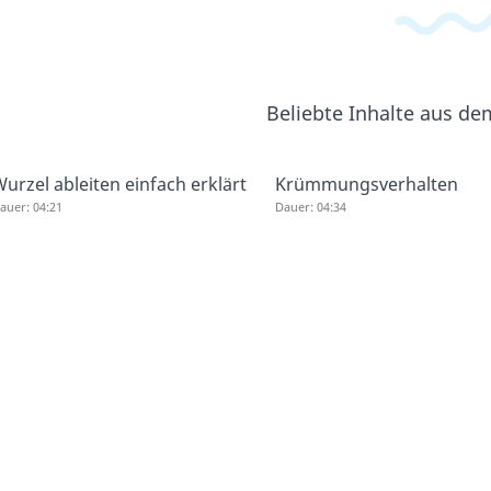
Beliebte Inhalte aus d
urzel ableiten einfach erklärt
Krümmungsverhalten
auer: 04:21
Dauer: 04:34