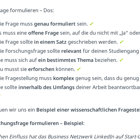
rage formulieren – Dos:
ie Frage muss
genau formuliert
sein.
✓
s muss eine
offene Frage
sein, auf die du nicht mit „Ja“ o
ie Frage sollte
in einem Satz
geschrieben werden.
✓
ie Forschungsfrage sollte
relevant
für deinen Studiengang 
ie muss sich auf
ein bestimmtes
Thema
beziehen.
✓
u musst sie
erforschen
können.
✓
ie Fragestellung muss
komplex
genug sein, dass du genug
ie sollte
innerhalb des Umfangs
deiner Arbeit beantwortbar 
✓
uen wir uns ein
Beispiel einer wissenschaftlichen Frageste
hungsfrage formulieren – Beispiel:
hen Einfluss hat das Business Netzwerk LinkedIn auf Star