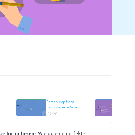
Forschungsfrage
Unters
formulieren – Schritt-
und H
für Schritt
(02:26)
(03:4
ge formulieren
? Wie du eine perfekte