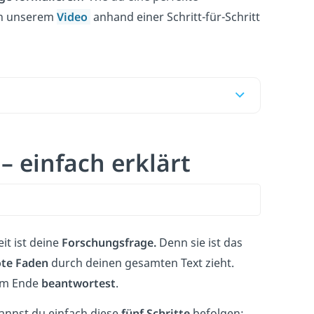
 in unserem
Video
anhand einer Schritt-für-Schritt
– einfach erklärt
it ist deine
Forschungsfrage.
Denn sie ist das
ote Faden
durch deinen gesamten Text zieht.
 am Ende
beantwortest
.
annst du einfach diese
fünf Schritte
befolgen: