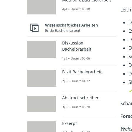
Leitf
4/4 – Dauer: 05:10
D
Wissenschaftliches Arbeiten
Ende Bachelorarbeit
E
D
Diskussion
D
Bachelorarbeit
S
1/5 – Dauer: 05:06
D
Fazit Bachelorarbeit
D
2/5 – Dauer: 04:32
S
Abstract schreiben
Scha
3/5 – Dauer: 03:20
Forsc
Exzerpt
Welc