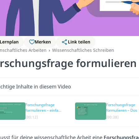
Lernplan
Merken
Link teilen
nschaftliches Arbeiten
Wissenschaftliches Schreiben
rschungsfrage formulieren
chtige Inhalte in diesem Video
Forschungsfrage
Forschungsfrage
formulieren – einfach
formulieren – Dos
erklärt
(00:12)
(00:38)
sst für deine wissenschaftliche Arbeit eine
Forschungsfra