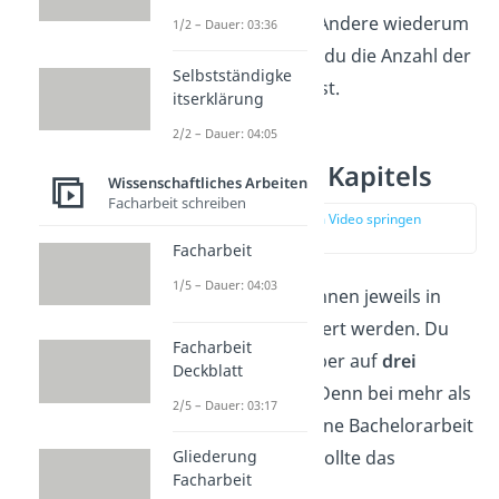
sieben Kapitel hast. Andere wiederum
1/2 – Dauer: 03:36
möchten nicht, dass du die Anzahl der
Selbstständigke
Kapitel überschreitest.
itserklärung
2/2 – Dauer: 04:05
Ebenen eines Kapitels
Wissenschaftliches Arbeiten
Facharbeit schreiben
zur Stelle im Video springen
(03:30)
Facharbeit
1/5 – Dauer: 04:03
Die Hauptkapitel können jeweils in
Unterkapitel gegliedert werden. Du
Facharbeit
solltest dich dabei aber auf
drei
Deckblatt
Ebenen
begrenzen. Denn bei mehr als
2/5 – Dauer: 03:17
drei Ebenen wird deine Bachelorarbeit
unübersichtlich. So sollte das
Gliederung
Facharbeit
aussehen: