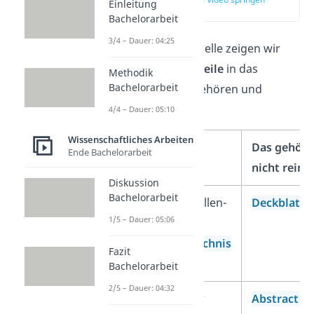
Einleitung
(00:36)
Bachelorarbeit
3/4 – Dauer: 04:25
In der folgenden Tabelle zeigen wir
dir, welche
Bestandteile
in das
Methodik
Bachelorarbeit
Inhaltsverzeichnis gehören und
welche nicht:
4/4 – Dauer: 05:10
Wissenschaftliches Arbeiten
Das gehört rein
✓
Das gehört
Ende Bachelorarbeit
nicht rein
Diskussion
Bachelorarbeit
Abbildungs-
, Tabellen-
Deckblatt
1/5 – Dauer: 05:06
und
Abkürzungsverzeichnis
Fazit
(Word)
Bachelorarbeit
2/5 – Dauer: 04:32
Überschriften aller
Abstract