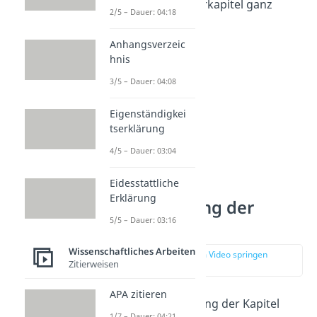
dich, ob du die Unterkapitel ganz
2/5 – Dauer: 04:18
weglassen kannst.
Anhangsverzeic
hnis
3/5 – Dauer: 04:08
Eigenständigkei
tserklärung
4/5 – Dauer: 03:04
Eidesstattliche
Erklärung
Nummerierung der
5/5 – Dauer: 03:16
Kapitel
Wissenschaftliches Arbeiten
zur Stelle im Video springen
Zitierweisen
(03:51)
APA zitieren
Bei der Nummerierung der Kapitel
1/7 – Dauer: 04:21