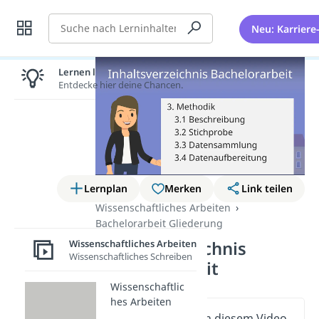
Suche
Neu: Karriere
Lernen lohnt sich!
Entdecke hier deine Chancen.
Lernplan
Merken
Link teilen
Wissenschaftliches Arbeiten
Bachelorarbeit Gliederung
Inhaltsverzeichnis
Wissenschaftliches Arbeiten
Wissenschaftliches Schreiben
Bachelorarbeit
Wissenschaftlic
hes Arbeiten
Wichtige Inhalte in diesem Video