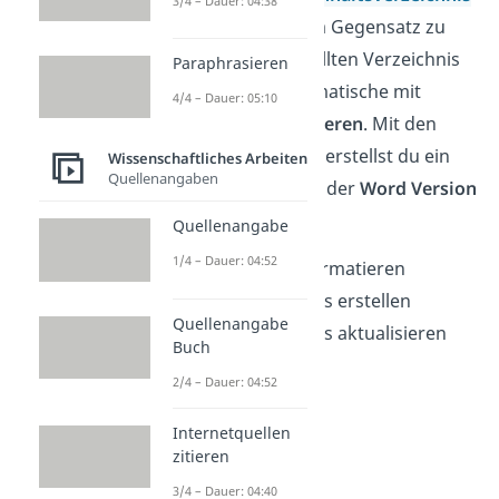
3/4 – Dauer: 04:38
in Word
erstellen. Im Gegensatz zu
einem manuell erstellten Verzeichnis
Paraphrasieren
kannst du das automatische mit
4/4 – Dauer: 05:10
einem Klick
aktualisieren
. Mit den
folgenden
Schritten
erstellst du ein
Wissenschaftliches Arbeiten
Quellenangaben
Inhaltsverzeichnis in der
Word Version
2022
:
Quellenangabe
1/4 – Dauer: 04:52
Überschriften formatieren
Inhaltsverzeichnis erstellen
Quellenangabe
Inhaltsverzeichnis aktualisieren
Buch
2/4 – Dauer: 04:52
Internetquellen
zitieren
3/4 – Dauer: 04:40