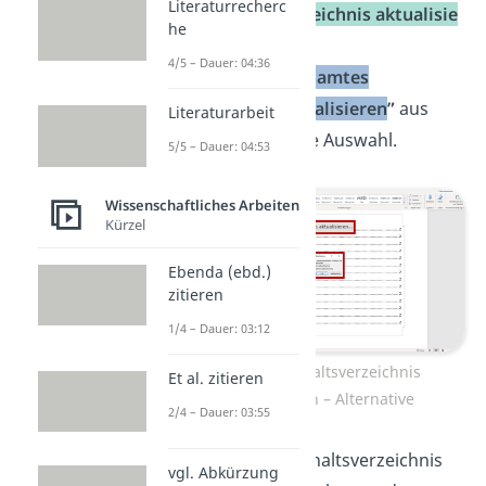
Literaturrecherc
auf
„
Inhaltsverzeichnis
aktu
alisie
he
ren
”
.
4/5 – Dauer: 04:36
Wähle dann
„
Gesamtes
Verzeichnis aktualisieren
”
aus
Literaturarbeit
und bestätige die Auswahl.
5/5 – Dauer: 04:53
Wissenschaftliches Arbeiten
Kürzel
Ebenda (ebd.)
zitieren
1/4 – Dauer: 03:12
Schritt 3: Inhaltsverzeichnis
Et al. zitieren
aktualisieren – Alternative
2/4 – Dauer: 03:55
Möchtest du dein Inhaltsverzeichnis
vgl. Abkürzung