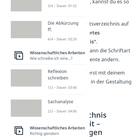
individuell
gestalten, kannst du es so
3/4 – Dauer: 01:52
machen:
Die Abkürzung
Gehe unter Inhaltsverzeichnis auf
ff.
„
benutzerdefiniertes
4/4 – Dauer: 02:29
Inhaltsverzeichnis“
.
Dort kannst du dann die Schriftart
Wissenschaftliches Arbeiten
Wie schreibe ich eine...?
und andere Elemente ändern.
Reflexion
Tipp:
Besprich aber erst mit deinem
schreiben
Betreue
r, wie frei du in der Gestaltung
1/2 – Dauer: 03:40
bist.
Sachanalyse
2/2 – Dauer: 04:06
Inhaltsverzeichnis
Bachelorarbeit –
Wissenschaftliches Arbeiten
häufigste Fragen
Richtig gendern