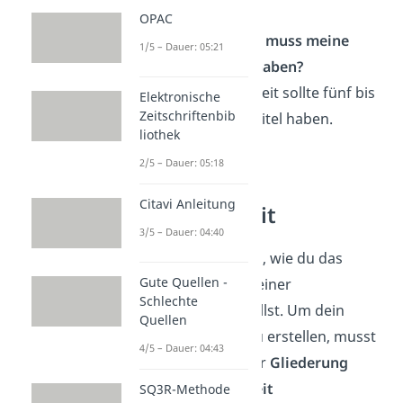
OPAC
Wie viele Kapitel muss meine
1/5 – Dauer: 05:21
Bachelorarbeit haben?
Eine Bachelorarbeit sollte fünf bis
Elektronische
Zeitschriftenbib
sieben Hauptkapitel haben.
liothek
2/5 – Dauer: 05:18
Gliederung
Citavi Anleitung
Bachelorarbeit
3/5 – Dauer: 04:40
Super! Jetzt weißt du, wie du das
Gute Quellen -
Inhaltsverzeichnis deiner
Schlechte
Bachelorarbeit erstellst. Um dein
Quellen
Inhaltsverzeichnis zu erstellen, musst
4/5 – Dauer: 04:43
du dich zuvor mit der
Gliederung
deiner Bachelorarbeit
SQ3R-Methode