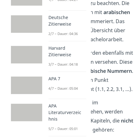
gibt es einige Dinge zu beachten. Die
Hauptkapitel
werden mit
arabischen
Deutsche
Zahlen
(1, 2, 3, …) nummeriert. Das
Zitierweise
gibt dem Leser eine Übersicht über
2/7 – Dauer: 04:36
den Aufbau deiner Bachelorarbeit.
Harvard
Die
Unterkapitel
werden ebenfalls mit
Zitierweise
arabischen Nummern versehen. Diese
3/7 – Dauer: 04:18
haben aber
zwei arabische Nummern
.
APA 7
Sie werden mit einem Punkt
voneinander getrennt (1.1, 2.2, 3.1, …).
4/7 – Dauer: 05:04
Nicht alle Kapitel, die im
APA
Inhaltsverzeichnis stehen, werden
Literaturverzeic
hnis
nummeriert. Zu den Kapiteln, die
nicht
5/7 – Dauer: 05:01
nummeriert werden, gehören: