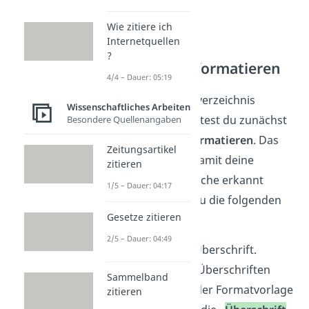
Wie zitiere ich
Internetquellen
?
Überschriften formatieren
4/4 – Dauer: 05:19
Bevor du ein Inhaltsverzeichnis
Wissenschaftliches Arbeiten
erstellen kannst, solltest du zunächst
Besondere Quellenangaben
die
Überschriften formatieren
. Das
Zeitungsartikel
musst du machen, damit deine
zitieren
Überschriften als solche erkannt
1/5 – Dauer: 04:17
werden. Befolge dazu die folgenden
Gesetze zitieren
Schritte:
2/5 – Dauer: 04:49
Markiere deine Überschrift.
Wähle für deine Überschriften
Sammelband
unter „
S
tar
t
”
in der Formatvorlage
zitieren