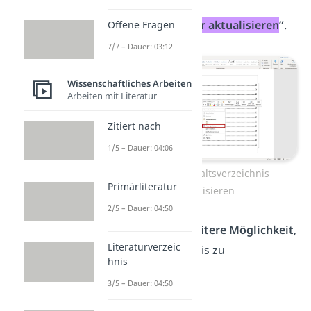
Verzeichnis.
Klicke auf
„
Felder aktualisieren
”
.
Offene Fragen
7/7 – Dauer: 03:12
Wissenschaftliches Arbeiten
Arbeiten mit Literatur
Zitiert nach
1/5 – Dauer: 04:06
Schritt 3: Inhaltsverzeichnis
Primärliteratur
aktualisieren
2/5 – Dauer: 04:50
Es gibt noch eine
weitere Möglichkeit
,
Literaturverzeic
das Inhaltsverzeichnis zu
hnis
aktualisieren:
3/5 – Dauer: 04:50
Klicke