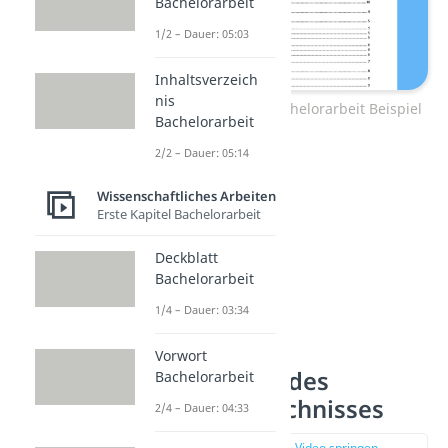
Bachelorarbeit
1/2 – Dauer: 05:03
Inhaltsverzeich
nis
Inhaltsverzeichnis Bachelorarbeit Beispiel
Bachelorarbeit
2/2 – Dauer: 05:14
Wissenschaftliches Arbeiten
Erste Kapitel Bachelorarbeit
Deckblatt
Bachelorarbeit
1/4 – Dauer: 03:34
Vorwort
Bestandteile des
Bachelorarbeit
Inhaltsverzeichnisses
2/4 – Dauer: 04:33
zur Stelle im Video springen