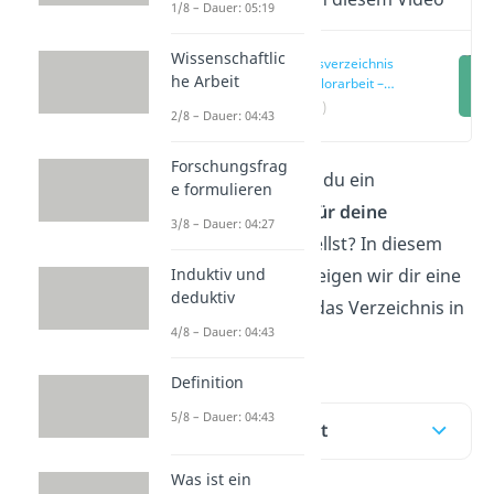
1/8 – Dauer: 05:19
Wissenschaftlic
Inhaltsverzeichnis
he Arbeit
Bachelorarbeit –
Übersicht
(00:16)
2/8 – Dauer: 04:43
Forschungsfrag
Du willst wissen, wie du ein
e formulieren
Inhaltsverzeichnis für deine
3/8 – Dauer: 04:27
Bachelorarbeit
erstellst? In diesem
Beitrag und
Video
zeigen wir dir eine
Induktiv und
deduktiv
Vorlage und wie du das Verzeichnis in
4/8 – Dauer: 04:43
Word erstellst.
Definition
5/8 – Dauer: 04:43
Inhaltsübersicht
Was ist ein