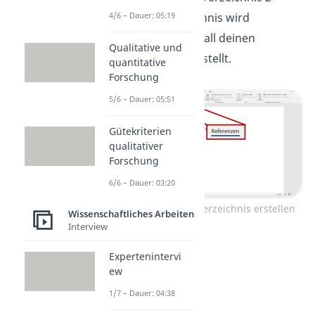
aus. Das Verzeichnis wird
4/6 – Dauer: 05:19
automatisch mit all deinen
Qualitative und
Überschriften erstellt.
quantitative
Forschung
5/6 – Dauer: 05:51
Gütekriterien
qualitativer
Forschung
6/6 – Dauer: 03:20
Schritt 2: Inhaltsverzeichnis erstellen
Wissenschaftliches Arbeiten
Interview
Expertenintervi
ew
1/7 – Dauer: 04:38