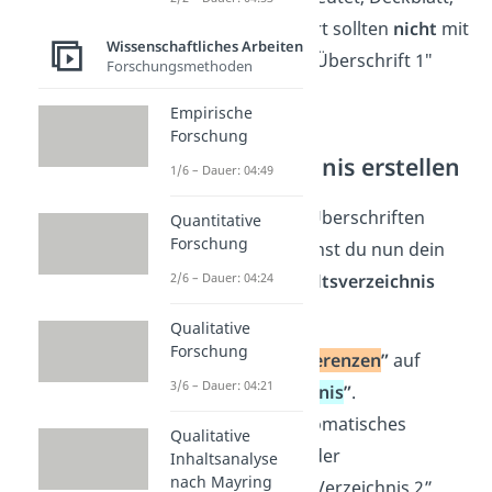
Abstract und Vorwort sollten
nicht
mit
Wissenschaftliches Arbeiten
der Formatvorlage „Überschrift 1″
Forschungsmethoden
versehen werden.
Empirische
Forschung
Inhaltsverzeichnis erstellen
1/6 – Dauer: 04:49
Nachdem du deine Überschriften
Quantitative
Forschung
formatiert hast, kannst du nun dein
automatisches Inhaltsverzeichnis
2/6 – Dauer: 04:24
erstellen
:
Qualitative
Forschung
Gehe unter
„
Referenzen
”
auf
3/6 – Dauer: 04:21
„
Inhaltsverzeichnis
”
.
Wähle dort „Automatisches
Qualitative
Verzeichnis 1“ oder
Inhaltsanalyse
nach Mayring
„Automatisches Verzeichnis 2”