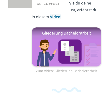
auseinandersetzen. Wie du deine
5/5 – Dauer: 03:38
Bachelorarbeit aufbaust, erfährst du
in diesem
Video!
Zum Video: Gliederung Bachelorarbeit