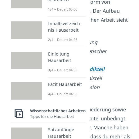
mehrere Ebenen
in Form von
1/4 – Dauer: 05:06
Unterkapiteln haben. Der Aufbau
einer wissenschaftlichen Arbeit sieht
Inhaltsverzeich
so aus:
nis Hausarbeit
2/4 – Dauer: 04:25
Kapitel → Einleitung
Kapitel → Theoretischer
Einleitung
Hintergrund
Hausarbeit
Kapitel →
Methodikteil
3/4 – Dauer: 04:55
Kapitel → Ergebnisteil
Fazit Hausarbeit
Kapitel → Diskussion
4/4 – Dauer: 04:33
Kapitel → Fazit
Tipp:
Besprich die Gliederung sowie
Wissenschaftliches Arbeiten
Tipps für die Hausarbeit
die Anzahl deiner Kapitel unbedingt
mit deinem
Betreuer
. Manche haben
Satzanfänge
kein Problem damit, dass du mehr als
Hausarbeit