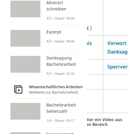
Kapitel und
Abstract
schreiben
Unterkapitel im
3/5 – Dauer: 03:20
Fließtext (von
Einleitung
bis
Fazit
)
Exzerpt
4/5 – Dauer: 04:46
Literaturverzeichnis
Vorwort
un
Danksagun
Danksagung
Bachelorarbeit
Anhang
Sperrverme
5/5 – Dauer: 02:32
Glossar
Wissenschaftliches Arbeiten
Weiteres zur Bachelorarbeit
Eidesstattliche
Erklärung
Bachelorarbeit
Seitenzahl
Studyflix vernetzt: Hier ein Video aus
1/4 – Dauer: 05:17
einem anderen Bereich