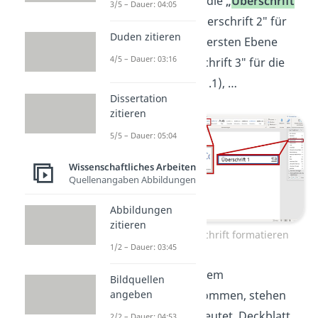
für Hauptkapitel die
„
Überschrift
3/5 – Dauer: 04:05
1
”
. Klicke auf „Überschrift 2″ für
Duden zitieren
Unterkapitel der ersten Ebene
4/5 – Dauer: 03:16
(2.1), auf „Überschrift 3″ für die
zweite Ebene (2.1.1), …
Dissertation
zitieren
5/5 – Dauer: 05:04
Wissenschaftliches Arbeiten
Quellenangaben Abbildungen
Abbildungen
zitieren
Schritt 1: Überschrift formatieren
1/2 – Dauer: 03:45
Alle Kapitel, die vor dem
Bildquellen
Inhaltsverzeichnis kommen, stehen
angeben
nicht
darin. Das bedeutet, Deckblatt,
2/2 – Dauer: 04:53