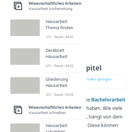
Wissenschaftliches Arbeiten
Hausarbeit Vorbereitung
Hausarbeit
Thema finden
1/3 – Dauer: 04:07
Deckblatt
Hausarbeit
Anzahl der Kapitel
2/3 – Dauer: 04:22
Gliederung
zur Stelle im Video springen
(02:57)
Hausarbeit
3/3 – Dauer: 05:03
In der Regel sollte eine
Bachelorarbeit
Wissenschaftliches Arbeiten
5 bis 7 Hauptkapitel
haben. Wie viele
Hausarbeit schreiben
Hauptkapitel du hast, hängt von dem
Thema der Arbeit ab. Diese können
Hausarbeit
schreiben