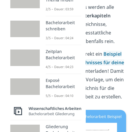
Im Inhaltsverzeichnis werden alle
2/5 – Dauer: 03:59
Kapitel
mit ihren
Unterkapiteln
Bachelorarbeit
aufgelistet. Alle Verzeichnisse,
schreiben
Anhänge und die Eidesstattliche
3/5 – Dauer: 04:24
Erklärung gehören ebenfalls rein.
Zeitplan
Hier kannst du dir direkt ein
Beispiel
Bachelorarbeit
eines Inhaltsverzeichnisses für deine
4/5 – Dauer: 04:23
Bachelorarbeit
herunterladen! Damit
hast du die perfekte Vorlage, um dein
Exposé
Bachelorarbeit
eigenes Inhaltsverzeichnis für die
wissenschaftliche Arbeit zu erstellen.
5/5 – Dauer: 04:10
Wissenschaftliches Arbeiten
Bachelorarbeit Gliederung
Gliederung