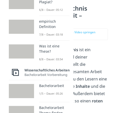
Plagiat?
Inhaltsverzeichnis
6/8 – Dauer: 05:12
Bachelorarbeit –
Übersicht
empirisch
Definition
zur Stelle im Video springen
7/8 – Dauer: 03:18
(00:16)
Was ist eine
Das
Inhaltsverzeichnis
ist ein
These?
wichtiger Bestandteil deiner
8/8 – Dauer: 03:54
Bachelorarbeit. Es stellt die
Wissenschaftliches Arbeiten
Gliederung
deiner gesamten Arbeit
Bachelorarbeit Vorbereitung
dar. Dadurch gibst du den Lesern eine
Bachelorarbeit
Übersicht
über deine
Inhalte
und die
Struktur
der Arbeit. Außerdem bietet
1/5 – Dauer: 05:26
deine Bachelorarbeit so einen
roten
Bachelorarbeit
Faden
.
Thema finden