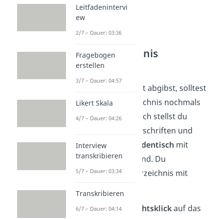
Leitfadenintervi
ew
2/7 – Dauer: 03:36
Inhaltsverzeichnis
Fragebogen
aktualisieren
erstellen
3/7 – Dauer: 04:57
Bevor du deine Arbeit abgibst, solltest
du dein Inhaltsverzeichnis nochmals
Likert Skala
aktualisieren.
Dadurch stellst du
4/7 – Dauer: 04:26
sicher, dass die Überschriften und
deren Seitenzahlen
identisch
mit
Interview
transkribieren
denen im Fließtext sind. Du
5/7 – Dauer: 03:34
aktualisierst dein Verzeichnis mit
folgenden Schritten:
Transkribieren
Mache einen
Rechtsklick
auf das
6/7 – Dauer: 04:14