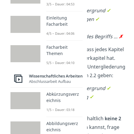
3/5 – Dauer: 04:53
2 Theoretischer Hintergrund
✓
Einleitung
2.1 Begriffserklärungen
✓
Facharbeit
2.1.1 Begriff …
✓
4/5 – Dauer: 04:06
2.1.1.1 Hintergrund des Begriffs …
✗
Facharbeit
Achte aber darauf, dass jedes Kapitel
Themen
mindestens ein
Unterkapitel hat.
5/5 – Dauer: 04:10
Wenn ein Kapitel die Untergliederung
2.1 hat, sollte es auch 2.2 geben:
Wissenschaftliches Arbeiten
Abschlussarbeit Aufbau
2 Theoretischer Hintergrund
✓
Abkürzungsverz
2.1 Begriffserklärung
✓
eichnis
2.2 Modell …
✓
1/5 – Dauer: 03:18
Beachte:
Wenn du inhaltlich
keine 2
Abbildungsverz
Unterkapitel machen kannst, frage
eichnis