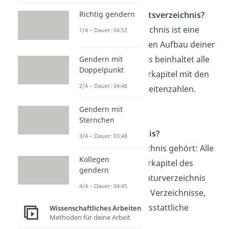
Was ist ein Inhaltsverzeichnis?
Richtig gendern
Das Inhaltsverzeichnis ist eine
1/4 – Dauer: 04:52
Übersicht über den Aufbau deiner
Bachelorarbeit. Es beinhaltet alle
Gendern mit
Doppelpunkt
Kapitel und Unterkapitel mit den
2/4 – Dauer: 04:48
dazugehörigen Seitenzahlen.
Gendern mit
Was gehört ins
Sternchen
Inhaltsverzeichnis?
3/4 – Dauer: 03:48
Ins Inhaltsverzeichnis gehört: Alle
Kollegen
Kapitel und Unterkapitel des
gendern
Fließtextes, Literaturverzeichnis
4/4 – Dauer: 04:45
und alle anderen Verzeichnisse,
Anhang und Eidesstattliche
Wissenschaftliches Arbeiten
Methoden für deine Arbeit
Erklärung.