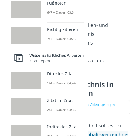
Fußnoten
✗
Abstract
6/7 – Dauer: 03:54
✗
Vorwort
✗
Abbildungs-, Tabellen- und
Richtig zitieren
Abkürzungsverzeichnis
7/7 – Dauer: 04:25
✗
Literaturverzeichnis
✗
Anhang
Wissenschaftliches Arbeiten
✗
Eidesstattliche Erklärung
Zitat-Typen
Direktes Zitat
Inhaltsverzeichnis in
1/4 – Dauer: 04:44
Word erstellen
Zitat im Zitat
zur Stelle im Video springen
(01:29)
2/4 – Dauer: 04:36
Für deine Bachelorarbeit solltest du
Indirektes Zitat
ein
automatisches Inhaltsverzeichnis