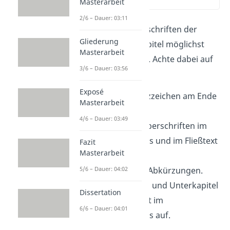
Masterarbeit
(04:24)
2/6 – Dauer: 03:11
Formuliere die Überschriften der
Gliederung
Kapitel und Unterkapitel möglichst
Masterarbeit
kurz
und
informativ
. Achte dabei auf
3/6 – Dauer: 03:56
folgende Punkte:
Exposé
Mache keine Satzzeichen am Ende
Masterarbeit
der Überschrift.
4/6 – Dauer: 03:49
Überprüfe, ob Überschriften im
Inhaltsverzeichnis und im Fließtext
Fazit
Masterarbeit
gleich sind.
5/6 – Dauer: 04:02
Verwende keine Abkürzungen.
Führe alle Kapitel und Unterkapitel
Dissertation
aus dem Fließtext im
6/6 – Dauer: 04:01
Inhaltsverzeichnis auf.