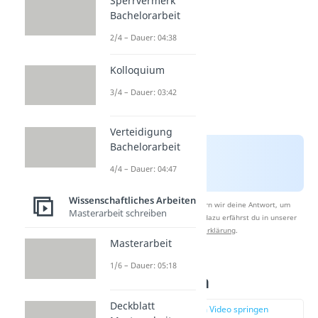
Sperrvermerk
Bachelorarbeit
2/4 – Dauer: 04:38
Kolloquium
3/4 – Dauer: 03:42
Verteidigung
Bachelorarbeit
4/4 – Dauer: 04:47
Wissenschaftliches Arbeiten
Nach Beantwortung speichern wir deine Antwort, um
Masterarbeit schreiben
Studyflix zu verbessern. Mehr dazu erfährst du in unserer
Datenschutzerklärung
.
Masterarbeit
1/6 – Dauer: 05:18
Überschriften
Deckblatt
zur Stelle im Video springen