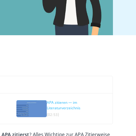
APA zitieren — im
Literaturverzeichnis
(02:53)
h
APA zitierst
? Alles Wichtige zur APA Zitierweise