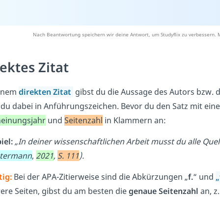
Nach Beantwortung speichern wir deine Antwort, um Studyflix zu verbessern. 
ektes Zitat
einem
direkten Zitat
gibst du die Aussage des Autors bzw. 
 du dabei in Anführungszeichen. Bevor du den Satz mit ei
heinungsjahr
und
Seitenzahl
in Klammern an:
iel:
„In deiner wissenschaftlichen Arbeit musst du alle Que
termann
,
2021
,
S. 111
).
ig:
Bei der APA-Zitierweise sind die Abkürzungen „
f.
“ und
„
re Seiten, gibst du am besten die
genaue Seitenzahl
an, z.