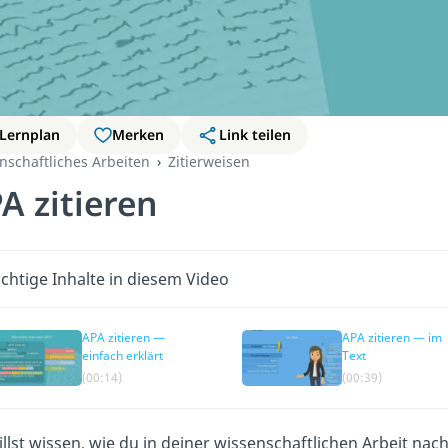
Lernplan
Merken
Link teilen
nschaftliches Arbeiten
Zitierweisen
A zitieren
chtige Inhalte in diesem Video
APA zitieren —
APA zitieren — im
einfach erklärt
Text
(00:14)
(00:39)
llst wissen, wie du in deiner wissenschaftlichen Arbeit nac