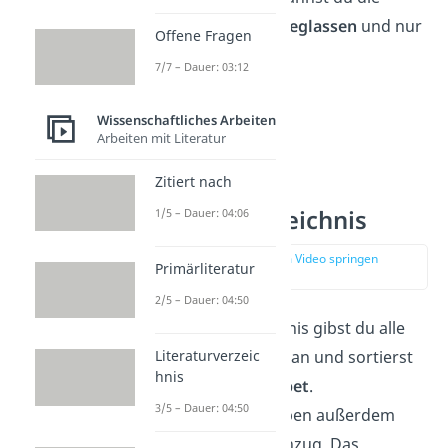
Seitenzahl einfach
weglassen
und nur
Offene Fragen
ebd.
angeben.
7/7 – Dauer: 03:12
² Vgl.
ebd.
.
Wissenschaftliches Arbeiten
Arbeiten mit Literatur
Zitiert nach
Fußnoten im
Literaturverzeichnis
1/5 – Dauer: 04:06
zur Stelle im Video springen
Primärliteratur
(03:08)
2/5 – Dauer: 04:50
Im Literaturverzeichnis gibst du alle
Quellen vollständig
an und sortierst
Literaturverzeic
hnis
sie
nach dem Alphabet
.
3/5 – Dauer: 04:50
Quellenangaben haben außerdem
einen hängenden Einzug. Das