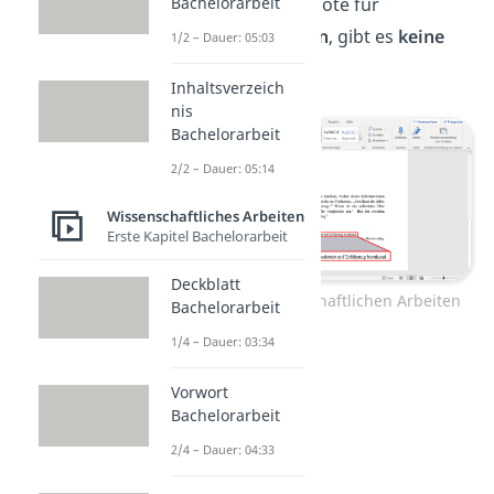
Machst du eine Fußnote für
Bachelorarbeit
Zusatzinformationen
, gibt es
keine
1/2 – Dauer: 05:03
festen Vorgaben.
Inhaltsverzeich
nis
Bachelorarbeit
2/2 – Dauer: 05:14
Wissenschaftliches Arbeiten
Erste Kapitel Bachelorarbeit
Deckblatt
Fußnoten in wissenschaftlichen Arbeiten
Bachelorarbeit
1/4 – Dauer: 03:34
Vorwort
Bachelorarbeit
2/4 – Dauer: 04:33