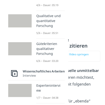
4/6 – Dauer: 05:19
Qualitative und
quantitative
Forschung
5/6 – Dauer: 05:51
Dieselbe Quelle
Gütekriterien
hintereinander zitieren
qualitativer
Forschung
zur Stelle im Video springen
(02:51)
6/6 – Dauer: 03:20
Wenn du dieselbe
Quelle unmittelbar
Wissenschaftliches Arbeiten
Interview
danach nochmal
zitieren möchtest,
gibst du die Quelle mit folgenden
Expertenintervi
ew
Informationen an:
1/7 – Dauer: 04:38
Abkürzung
ebd.
für „ebenda“