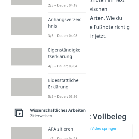
Beim Zitieren von Fußnoten im Text
2/5 – Dauer: 04:18
unterschiedest du zwischen
zwei
verschiedenen Arten
. Wie du
Anhangsverzeic
hnis
nach diesen Arten die Fußnote richtig
angibst, zeigen wir dir jetzt.
3/5 – Dauer: 04:08
Eigenständigkei
tserklärung
4/5 – Dauer: 03:04
Eidesstattliche
Erklärung
5/5 – Dauer: 03:16
Wissenschaftliches Arbeiten
Fußnoten mit Vollbeleg
Zitierweisen
zur Stelle im Video springen
APA zitieren
(02:13)
1/7 – Dauer: 04:21