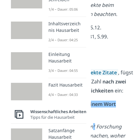
sollte man diese Aspekte beim
1/4 – Dauer: 05:06
Verfassen von Texten beachten.
Inhaltsverzeich
¹ Langer et al., 1974, S.12.
nis Hausarbeit
² Ballstaedt et al., 1981, S.99.
2/4 – Dauer: 04:25
³ Fischer, 2010, S.65.
Einleitung
Indirekte Zitate:
Hausarbeit
3/4 – Dauer: 04:55
Verwendest du
indirekte Zitate
, fügst
du die hochgestellte Zahl
nach zwei
Fazit Hausarbeit
verschiedenen Möglichkeiten
ein:
4/4 – Dauer: 04:33
entweder
nach einem Wort
Wissenschaftliches Arbeiten
Tipps für die Hausarbeit
Bei einer empirischen
¹
Forschung
Satzanfänge
musst du kenntlich machen, woher
Hausarbeit