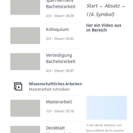
Sperrvermerk
Word-Anleitung:
Start → Absatz →
Bachelorarbeit
Blocksatz-Symbol (4. Symbol)
2/4 – Dauer: 04:38
Studyflix vernetzt: Hier ein Video aus
Kolloquium
einem anderen Bereich
3/4 – Dauer: 03:42
Verteidigung
Bachelorarbeit
4/4 – Dauer: 04:47
Wissenschaftliches Arbeiten
Masterarbeit schreiben
Masterarbeit
1/6 – Dauer: 05:18
Nach Beantwortung speichern wir deine Antwort, um
Deckblatt
Studyflix zu verbessern. Mehr dazu erfährst du in unserer