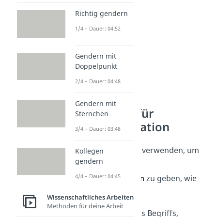
Richtig gendern
1/4 – Dauer: 04:52
Gendern mit
Doppelpunkt
2/4 – Dauer: 04:48
Gendern mit
Die Fußnote für
Sternchen
Zusatzinformation
3/4 – Dauer: 03:48
Du kannst Fußnoten verwenden, um
Kollegen
gendern
deiner Leserschaft
4/4 – Dauer: 04:45
Zusatzinformationen
zu geben, wie
etwa für:
Wissenschaftliches Arbeiten
Methoden für deine Arbeit
Erklärungen eines Begriffs,