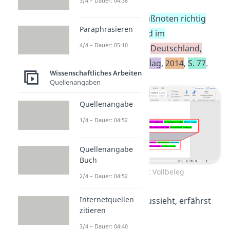
3/4 – Dauer: 04:38
2003
,
S. 14
.
² Vgl.
Fischer, Tim
:
Fußnoten richtig
Paraphrasieren
angeben: im Text und im
4/4 – Dauer: 05:10
Literaturverzeichnis
,
Deutschland,
Stuttgart
:
Musterverlag
,
2014
,
S. 77
.
Wissenschaftliches Arbeiten
Quellenangaben
Quellenangabe
1/4 – Dauer: 04:52
Quellenangabe
Buch
Fußnoten mit Vollbeleg
2/4 – Dauer: 04:52
Internetquellen
Wie der Kurzbeleg aussieht, erfährst
zitieren
du jetzt.
3/4 – Dauer: 04:40