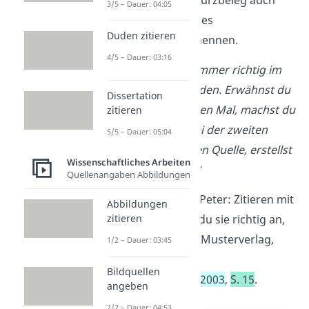
Tipp:
Du kannst im Kurzbeleg auch
3/5 – Dauer: 04:05
den
Kurztitel
, statt des
Duden zitieren
Erscheinungsjahrs, nennen.
4/5 – Dauer: 03:16
„Fußnoten müssen immer richtig im
Text angegeben werden. Erwähnst du
Dissertation
eine Quelle zum ersten Mal, machst du
zitieren
einen Vollbeleg.“¹ Bei der zweiten
5/5 – Dauer: 05:04
Erwähnung derselben Quelle, erstellst
Wissenschaftliches Arbeiten
du einen Kurzbeleg.²
Quellenangaben Abbildungen
¹ Müller, Jan/Jakobs, Peter: Zitieren mit
Abbildungen
zitieren
Fußnoten – So gibst du sie richtig an,
Deutschland, Berlin: Musterverlag,
1/2 – Dauer: 03:45
2003, S. 14.
Bildquellen
² Vgl.
Müller/Jakobs
,
2003
,
S. 15
.
angeben
2/2 – Dauer: 04:53