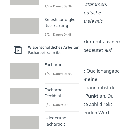
deine Informationen stammen.
1/2 – Dauer: 03:36
Verwendest du die deutsche
Selbstständigke
Zitierweise, zitierst du sie mit
itserklärung
Fußnoten
.
2/2 – Dauer: 04:05
¹ Das Wort
empirisch
kommt aus dem
Wissenschaftliches Arbeiten
Altgriechischen und bedeutet
auf
Facharbeit schreiben
Erfahrung beruhend.
Facharbeit
Merke:
Wenn sich die Quellenangabe
1/5 – Dauer: 04:03
nur auf
ein Wort oder eine
Wortgruppe
bezieht, dann gibst du
Facharbeit
die Fußnote
vor dem Punkt
an. Du
Deckblatt
setzt die hochgestellte Zahl direkt
2/5 – Dauer: 03:17
nach dem entsprechenden Wort.
Gliederung
Facharbeit