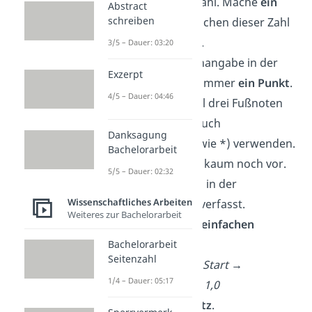
hochgestellten Zahl. Mache
ein
Abstract
schreiben
Leerzeichen
zwischen dieser Zahl
und der Fußnote.
3/5 – Dauer: 03:20
Nach der Quellenangabe in der
Exzerpt
Fußnote kommt immer
ein Punkt
.
4/5 – Dauer: 04:46
Wenn es maximal drei Fußnoten
gibt, kannst du auch
Danksagung
Sonderzeichen (wie *) verwenden.
Bachelorarbeit
Das kommt aber kaum noch vor.
5/5 – Dauer: 02:32
Die Fußnote wird in der
Wissenschaftliches Arbeiten
Schriftgröße 10
verfasst.
Weiteres zur Bachelorarbeit
Verwende einen
einfachen
Zeilenabstand.
Bachelorarbeit
Seitenzahl
Word-Anleitung:
Start →
1/4 – Dauer: 05:17
Zeilenabstand → 1,0
und den
Blocksatz
.