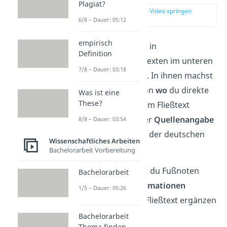
Plagiat?
zur Stelle im Video springen
(00:13)
6/8 – Dauer: 05:12
empirisch
Fußnoten
findest du in
Definition
wissenschaftlichen Texten im unteren
7/8 – Dauer: 03:18
Abschnitt einer Seite. In ihnen machst
du Angaben dazu, von
wo
du direkte
Was ist eine
These?
und indirekte Zitate im Fließtext
herhast. Diese Art der
Quellenangabe
8/8 – Dauer: 03:54
kommt vor allem bei der deutschen
Wissenschaftliches Arbeiten
Zitierweise vor.
Bachelorarbeit Vorbereitung
Zum anderen kannst du Fußnoten
Bachelorarbeit
auch für
Zusatzinformationen
1/5 – Dauer: 05:26
verwenden, die den Fließtext ergänzen
sollen.
Bachelorarbeit
Thema finden