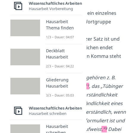
Also immer, wenn
Wissenschaftliches Arbeiten
Hausarbeit Vorbereitung
sich das Zitat auf ein einzelnes
Wort oder eine Wortgruppe
Hausarbeit
Thema finden
bezieht
1/3 – Dauer: 04:07
das Zitat ein ganzer Satz ist und
mit einem Satzzeichen endet
Deckblatt
nach dem Zitat ein Komma steht
Hausarbeit
2/3 – Dauer: 04:22
Zu den Theorien der
Textverständlichkeit gehören z. B.
Gliederung
„Hamburger Modell
“
¹
, das „Tübinger
Hausarbeit
Modell
“²
, etc.. Textverständlichkeit
3/3 – Dauer: 05:03
beschreibt die Verständlichkeit eines
Wissenschaftliches Arbeiten
Textes. „Ein Text ist verständlich, wenn
Hausarbeit schreiben
er einfach und kurz formuliert ist und
Hausarbeit
eine gute Struktur aufweist
.“³
Dabei
schreiben