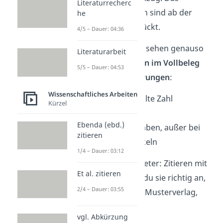
Literaturrecherc
bedeutet, die Quellen sind ab der
he
zweiten Zeile eingerückt.
4/5 – Dauer: 04:36
Die Quellenangaben sehen genauso
Literaturarbeit
aus
wie die Fußnoten im Vollbeleg
5/5 – Dauer: 04:53
mit folgenden
Änderungen
:
Wissenschaftliches Arbeiten
keine
hochgestellte Zahl
Kürzel
ohne
vgl.
Ebenda (ebd.)
keine
Seitenangaben, außer bei
zitieren
Zeitschriftenartikeln
1/4 – Dauer: 03:12
Müller, Jan/Jakobs, Peter: Zitieren mit
Et al. zitieren
Fußnoten – So gibst du sie richtig an,
2/4 – Dauer: 03:55
Deutschland, Berlin: Musterverlag,
2003.
vgl. Abkürzung