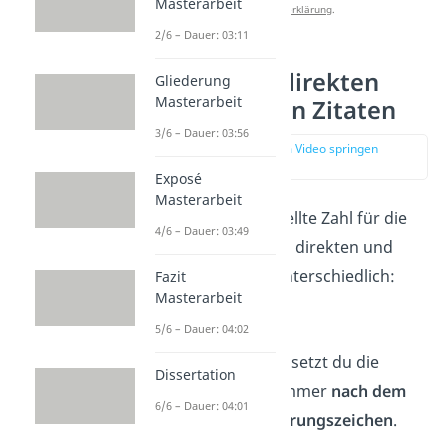
Masterarbeit
Datenschutzerklärung
.
2/6 – Dauer: 03:11
Fußnote bei direkten
Gliederung
Masterarbeit
und indirekten Zitaten
3/6 – Dauer: 03:56
zur Stelle im Video springen
(00:52)
Exposé
Masterarbeit
Wo du die hochgestellte Zahl für die
4/6 – Dauer: 03:49
Fußnote setzt, ist bei direkten und
indirekten Zitaten unterschiedlich:
Fazit
Masterarbeit
Direkte Zitate:
5/6 – Dauer: 04:02
Bei
direkten Zitaten
setzt du die
Dissertation
hochgestellte Zahl immer
nach dem
6/6 – Dauer: 04:01
schließenden Anführungszeichen
.