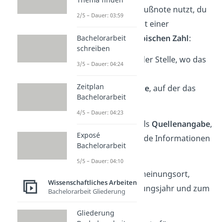
Egal für was du die Fußnote nutzt, du
2/5 – Dauer: 03:59
kennzeichnest sie mit einer
hochgestellten, arabischen Zahl
:
Bachelorarbeit
schreiben
im
Fließtext
an der Stelle, wo das
3/5 – Dauer: 04:24
Zitat steht und
Zeitplan
am
Ende der Seite
, auf der das
Bachelorarbeit
Zitat steht
4/5 – Dauer: 04:23
Nutzt du Fußnoten als
Quellenangabe
,
Exposé
dann müssen folgende Informationen
Bachelorarbeit
rein:
5/5 – Dauer: 04:10
Autor, Titel, Erscheinungsort,
Wissenschaftliches Arbeiten
Verlag, Erscheinungsjahr und zum
Bachelorarbeit Gliederung
Seitenbereich
Gliederung