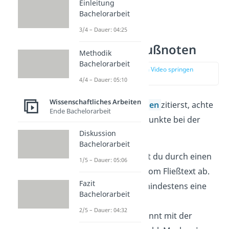
Einleitung
Bachelorarbeit
3/4 – Dauer: 04:25
Vorgaben – Fußnoten
Methodik
Bachelorarbeit
zur Stelle im Video springen
(01:34)
4/4 – Dauer: 05:10
Wissenschaftliches Arbeiten
Wenn du mit
Fußnoten
zitierst, achte
Ende Bachelorarbeit
dabei auf folgende Punkte bei der
Diskussion
Formatierung:
Bachelorarbeit
Fußnoten trennst du durch einen
1/5 – Dauer: 05:06
Fußnotenstrich vom Fließtext ab.
Fazit
Dazwischen ist mindestens eine
Bachelorarbeit
Leerzeile.
2/5 – Dauer: 04:32
Die Fußnote beginnt mit der