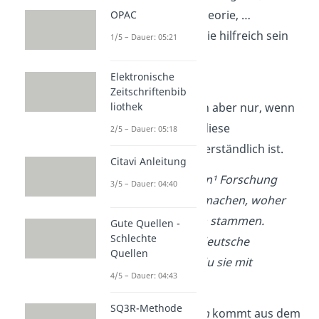
Modells, einer Theorie, …
OPAC
Informationen, die hilfreich sein
1/5 – Dauer: 05:21
könnten
Elektronische
Mache Fußnoten für
Zeitschriftenbib
Zusatzinformationen aber nur, wenn
liothek
der Text auch
ohne
diese
2/5 – Dauer: 05:18
Zusatzinformation verständlich ist.
Citavi Anleitung
Bei einer empirischen¹ Forschung
3/5 – Dauer: 04:40
musst du kenntlich machen, woher
deine Informationen stammen.
Gute Quellen -
Schlechte
Verwendest du die deutsche
Quellen
Zitierweise, zitierst du sie mit
4/5 – Dauer: 04:43
Fußnoten.
SQ3R-Methode
¹ Das Wort
empirisch
kommt aus dem