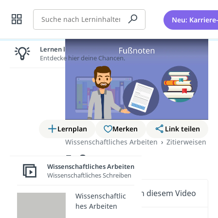
Suche
Neu: Karriere
Lernen lohnt sich!
Entdecke hier deine Chancen.
Lernplan
Merken
Link teilen
Wissenschaftliches Arbeiten
Zitierweisen
Fußnoten
Wissenschaftliches Arbeiten
Wissenschaftliches Schreiben
Wichtige Inhalte in diesem Video
Wissenschaftlic
hes Arbeiten