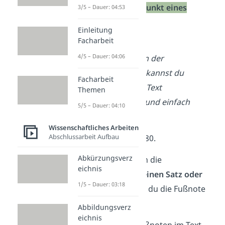
oder
nach dem Punkt eines
3/5 – Dauer: 04:53
Satzendes
Einleitung
Facharbeit
4/5 – Dauer: 04:06
Mithilfe von Theorien der
Textverständlichkeit kannst du
Facharbeit
überprüfen, ob dein Text
Themen
zielgruppengerecht und einfach
5/5 – Dauer: 04:10
verständlich ist
.²
Wissenschaftliches Arbeiten
Abschlussarbeit Aufbau
² vgl. Müller, 2019, S.80.
Abkürzungsverz
Beachte:
Bezieht sich die
eichnis
Quellenangabe auf
einen Satz oder
1/5 – Dauer: 03:18
mehrere Sätze
, setzt du die Fußnote
nach dem Punkt
.
Abbildungsverz
eichnis