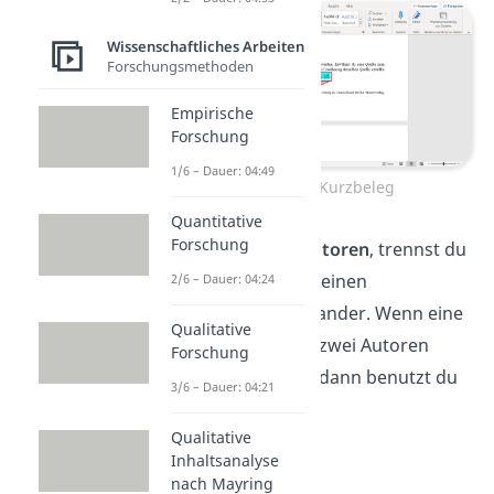
Wissenschaftliches Arbeiten
Forschungsmethoden
Empirische
Forschung
1/6 – Dauer: 04:49
Fußnote mit Kurzbeleg
Quantitative
Forschung
Bei
mehr als zwei Autoren
, trennst du
deren Namen durch einen
2/6 – Dauer: 04:24
Schrägstrich
voneinander. Wenn eine
Qualitative
Quelle von mehr als zwei Autoren
Forschung
geschrieben wurde, dann benutzt du
3/6 – Dauer: 04:21
die Abkürzung
et al.
Qualitative
Inhaltsanalyse
nach Mayring