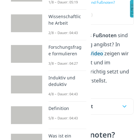
Was sind Fußnoten?
1/8 – Dauer: 05:19
(00:13)
Wissenschaftlic
he Arbeit
2/8 – Dauer: 04:43
Du willst wissen, was
Fußnoten
sind
und wie du sie richtig angibst? In
Forschungsfrag
diesem Beitrag und
Video
zeigen wir
e formulieren
dir, wie du sie im Text und im
3/8 – Dauer: 04:27
Literaturverzeichnis richtig setzt und
Induktiv und
wie du sie in Word erstellst.
deduktiv
4/8 – Dauer: 04:43
Inhaltsübersicht
Definition
5/8 – Dauer: 04:43
Was sind Fußnoten?
Was ist ein