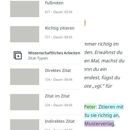
Fußnoten
Erscheinungsort
6/7 – Dauer: 03:54
Verlag
Erscheinungsjahr
Richtig zitieren
Seitenbereich
7/7 – Dauer: 04:25
„Fußnoten müssen immer richtig im
Text angegeben werden. Erwähnst du
Wissenschaftliches Arbeiten
Zitat-Typen
eine Quelle zum ersten Mal, machst du
einen Vollbeleg.“¹ Wenn du ein
Direktes Zitat
indirektes Zitat verwendest, fügst du
1/4 – Dauer: 04:44
am Anfang der Fußnote „vgl.“ für
„vergleiche“ ein.²
Zitat im Zitat
2/4 – Dauer: 04:36
¹
Müller, Jan/Jakobs, Peter
:
Zitieren mit
Fußnoten – So gibst du sie richtig an
,
Indirektes Zitat
Deutschland, Berlin
:
Musterverlag
,