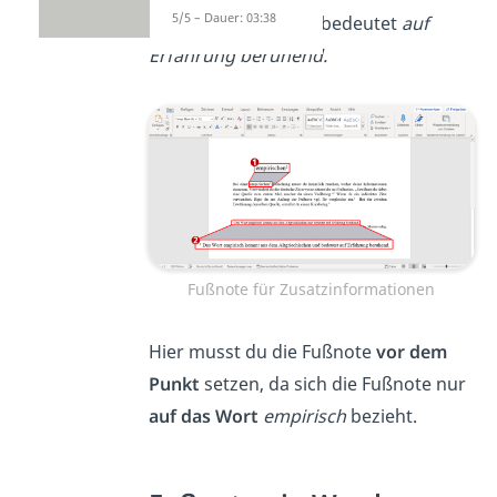
5/5 – Dauer: 03:38
Altgriechischen und bedeutet
auf
Erfahrung beruhend.
Fußnote für Zusatzinformationen
Hier musst du die Fußnote
vor dem
Punkt
setzen, da sich die Fußnote nur
auf das Wort
empirisch
bezieht.