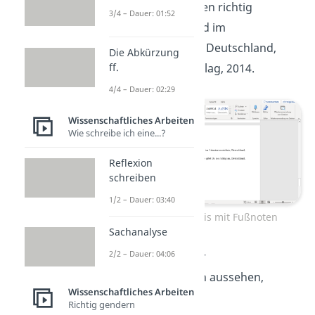
Fischer, Tim: Fußnoten richtig
3/4 – Dauer: 01:52
angeben: im Text und im
Literaturverzeichnis, Deutschland,
Die Abkürzung
ff.
Stuttgart: Musterverlag, 2014.
4/4 – Dauer: 02:29
Wissenschaftliches Arbeiten
Wie schreibe ich eine...?
Reflexion
schreiben
1/2 – Dauer: 03:40
Literaturverzeichnis mit Fußnoten
Sachanalyse
2/2 – Dauer: 04:06
Wie die Fußnoten für
Zusatzinformationen aussehen,
Wissenschaftliches Arbeiten
zeigen wir dir jetzt.
Richtig gendern