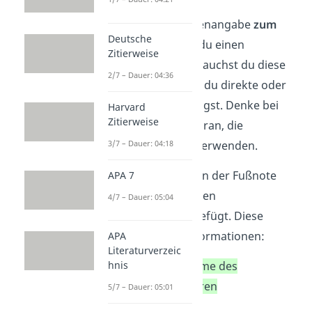
Nennst du die Quellenangabe
zum
Deutsche
ersten Mal
, machst du einen
Zitierweise
Vollbeleg
. Im Text brauchst du diese
2/7 – Dauer: 04:36
Belege immer, wenn du direkte oder
indirekte Zitate einfügst. Denke bei
Harvard
Zitierweise
indirekten Zitaten daran, die
3/7 – Dauer: 04:18
Abkürzung vgl
.
zu verwenden.
Bei einem Vollbeleg in der Fußnote
APA 7
wird eine vollständigen
4/7 – Dauer: 05:04
Quellenangabe eingefügt. Diese
enthält folgende Informationen:
APA
Literaturverzeic
hnis
vollständiger Name des
Autors/der Autoren
5/7 – Dauer: 05:01
Titel der Quelle