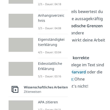
und Diskussion
2/5 – Dauer: 04:18
Am Ende des Hauptteils bewertest du
Anhangsverzeic
deine
Ergebnisse:
Wie aussagekräftig
hnis
sind sie? Zeige
methodische Grenzen
3/5 – Dauer: 04:08
auf und denke über andere
Eigenständigkei
Deutungen
nach. So wirkt deine Arbeit
tserklärung
reflektiert.
4/5 – Dauer: 03:04
Wichtig:
Denk an die
korrekte
Eidesstattliche
Zitierweise
— Kurzbelege im Text sind
Erklärung
Pflicht. Ob
APA-Stil,
Harvard
oder die
5/5 – Dauer: 03:16
deutsche Zitierweise:
Ohne
Quellenangaben geht’s nicht!
Wissenschaftliches Arbeiten
Zitierweisen
APA zitieren
1/7 – Dauer: 04:21