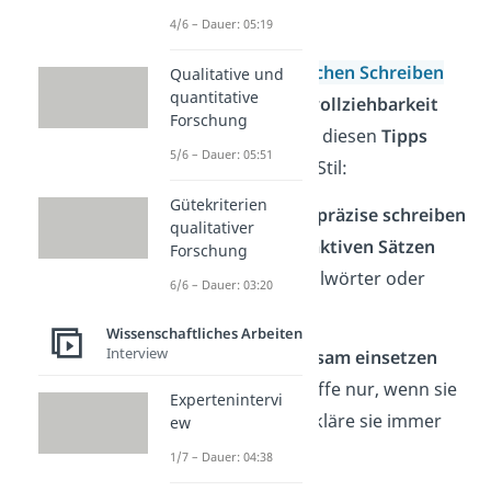
Hausarbeit
4/6 – Dauer: 05:19
Beim
wissenschaftlichen Schreiben
Qualitative und
quantitative
kommt es auf
Nachvollziehbarkeit
Forschung
und
Struktur
an. Mit diesen
Tipps
5/6 – Dauer: 05:51
gelingt dir ein guter Stil:
Gütekriterien
✓
Verständlich und präzise schreiben
qualitativer
Schreibe in
kurzen, aktiven Sätzen
Forschung
und verzichte auf Füllwörter oder
6/6 – Dauer: 03:20
Wiederholungen.
Wissenschaftliches Arbeiten
Interview
✓
Fachsprache sparsam einsetzen
Verwende Fachbegriffe nur, wenn sie
Expertenintervi
nötig
sind — und erkläre sie immer
ew
kurz.
1/7 – Dauer: 04:38