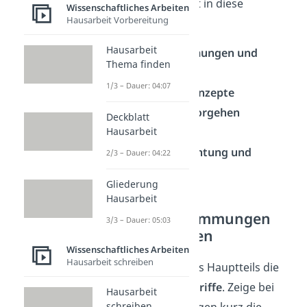
Er gliedert sich meist in diese
Wissenschaftliches Arbeiten
Hausarbeit Vorbereitung
Unterkapitel:
Hausarbeit
Begriffsbestimmungen und
Thema finden
Definitionen
1/3 – Dauer: 04:07
Theorien und Konzepte
Methodisches Vorgehen
Deckblatt
Analyse
Hausarbeit
Kritische Betrachtung und
2/3 – Dauer: 04:22
Diskussion
Gliederung
Hausarbeit
1. Begriffsbestimmungen
3/3 – Dauer: 05:03
und Definitionen
Wissenschaftliches Arbeiten
Hausarbeit schreiben
Erkläre zu Beginn des Hauptteils die
wichtigsten
Fachbegriffe
. Zeige bei
Hausarbeit
mehreren Bedeutungen kurz die
schreiben