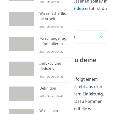
deiner Hausarbeit
aussehen sollte? In
1/8 – Dauer: 05:19
diesem Beitrag und
Video
erfährst du
Wissenschaftlic
es!
he Arbeit
2/8 – Dauer: 04:43
Inhaltsübersicht
Forschungsfrag
e formulieren
3/8 – Dauer: 04:27
So gliederst du deine
Induktiv und
Hausarbeit
deduktiv
4/8 – Dauer: 04:43
Jede gute Hausarbeit folgt einem
klaren Aufbau
. Sie besteht aus drei
Definition
inhaltlichen Hauptteilen:
Einleitung
,
5/8 – Dauer: 04:43
Hauptteil
und
Fazit
. Dazu kommen
einige formale Bestandteile wie
Was ist ein