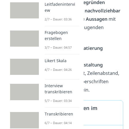
✓
Argumente klar begründen
Leitfadenintervi
Jeder Gedanke muss
nachvollziehbar
ew
sein. Begründe deine
Aussagen
mit
2/7 – Dauer: 03:36
Quellen
oder überzeugenden
Fragebogen
Argumenten.
erstellen
✓
Einheitliche Formatierung
3/7 – Dauer: 04:57
beachten
Likert Skala
Halte die
formale Gestaltung
4/7 – Dauer: 04:26
konsistent: Schriftart, Zeilenabstand,
Seitenränder und Überschriften
Interview
sollten
einheitlich
sein.
transkribieren
5/7 – Dauer: 03:34
Formale Vorgaben im
Transkribieren
Überblick
6/7 – Dauer: 04:14