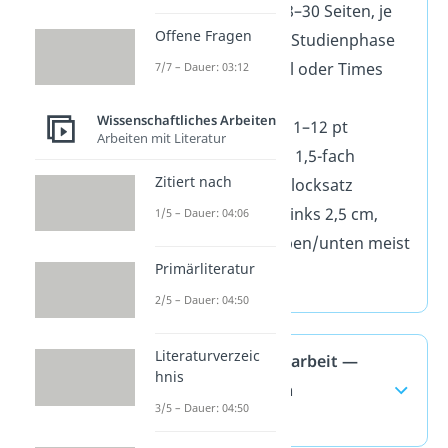
Seitenanzahl:
8–30 Seiten, je
Offene Fragen
nach Fach und Studienphase
Schriftart:
Arial oder Times
7/7 – Dauer: 03:12
New Roman
Wissenschaftliches Arbeiten
Schriftgröße:
11–12 pt
Arbeiten mit Literatur
Zeilenabstand:
1,5-fach
Zitiert nach
Ausrichtung:
Blocksatz
Seitenränder:
links 2,5 cm,
1/5 – Dauer: 04:06
rechts 2 cm, oben/unten meist
Primärliteratur
2–2,5 cm
2/5 – Dauer: 04:50
Literaturverzeic
Gliederung Hausarbeit —
hnis
häufigste Fragen
3/5 – Dauer: 04:50
(ausklappen)