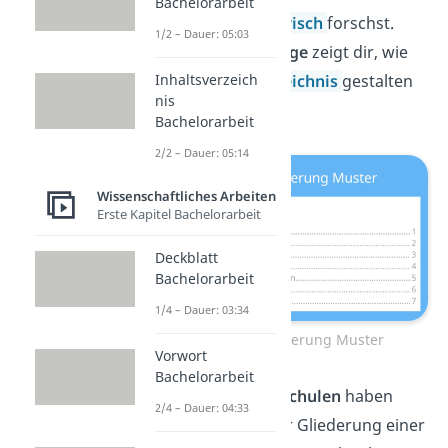
Bachelorarbeit
arbeitest oder
empirisch
forschst
.
1/2 – Dauer: 05:03
Unsere
Mustervorlage
zeigt dir, wie
Inhaltsverzeich
du dein
Inhaltsverzeichnis
gestalten
nis
kannst:
Bachelorarbeit
2/2 – Dauer: 05:14
Wissenschaftliches Arbeiten
Erste Kapitel Bachelorarbeit
Deckblatt
Bachelorarbeit
1/4 – Dauer: 03:34
Hausarbeit Gliederung Muster
Vorwort
Bachelorarbeit
Tipp:
Manche
Hochschulen
haben
2/4 – Dauer: 04:33
eigene Vorgaben zur Gliederung einer