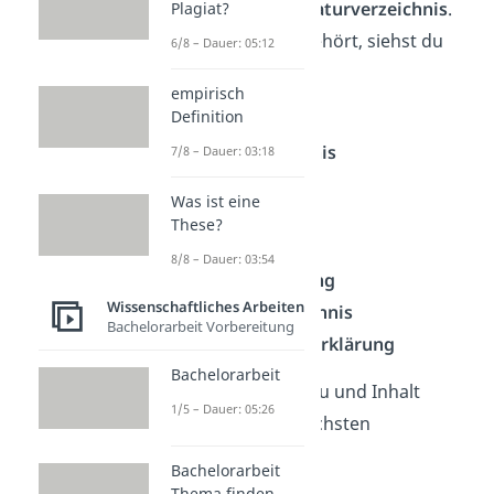
Deckblatt
und
Literaturverzeichnis
.
Plagiat?
Wo genau was hingehört, siehst du
6/8 – Dauer: 05:12
hier:
empirisch
Definition
Deckblatt
Inhaltsverzeichnis
7/8 – Dauer: 03:18
Einleitung
Was ist eine
Hauptteil
These?
Fazit
8/8 – Dauer: 03:54
(Optional)
Anhang
Wissenschaftliches Arbeiten
Literaturverzeichnis
Bachelorarbeit Vorbereitung
Eidesstattliche Erklärung
Bachelorarbeit
Die
Details
zu Aufbau und Inhalt
1/5 – Dauer: 05:26
findest du in den nächsten
Abschnitten.
Bachelorarbeit
Thema finden