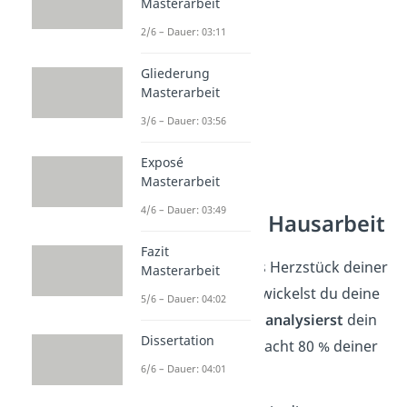
Masterarbeit
2/6 – Dauer: 03:11
Gliederung
Masterarbeit
3/6 – Dauer: 03:56
Exposé
Masterarbeit
4/6 – Dauer: 03:49
Hauptteil der Hausarbeit
Fazit
Der
Hauptteil
ist das Herzstück deiner
Masterarbeit
Hausarbeit. Hier entwickelst du deine
5/6 – Dauer: 04:02
Argumentation
und
analysierst
dein
Dissertation
Thema. Dieser Teil macht 80 % deiner
6/6 – Dauer: 04:01
Arbeit aus.