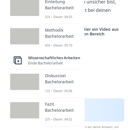
Hausarbeit. Wenn du unsicher bist,
Einleitung
Bachelorarbeit
frag am besten direkt bei deinen
3/4 – Dauer: 04:25
Dozierenden
nach.
Studyflix vernetzt: Hier ein Video aus
Methodik
einem anderen Bereich
Bachelorarbeit
4/4 – Dauer: 05:10
Wissenschaftliches Arbeiten
Ende Bachelorarbeit
Diskussion
Bachelorarbeit
1/5 – Dauer: 05:06
Fazit
Bachelorarbeit
2/5 – Dauer: 04:32
Nach Beantwortung speichern wir deine Antwort, um