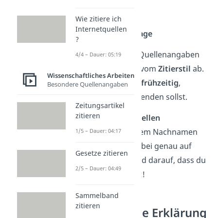
Erscheinungsort
Verlag
Wie zitiere ich
Internetquellen
(falls nötig)
Auflage
?
Welche
Form
deine Quellenangaben
4/4 – Dauer: 05:19
haben sollen, hängt vom
Zitierstil
ab.
Wissenschaftliches Arbeiten
Am besten klärst du
frühzeitig
,
Besondere Quellenangaben
welchen Stil du verwenden sollst.
Zeitungsartikel
zitieren
Tipp:
Sortiere die
Quellen
alphabetisch nach dem Nachnamen
1/5 – Dauer: 04:17
des Autors. Achte dabei genau auf
Gesetze zitieren
die Einheitlichkeit und darauf, dass du
2/5 – Dauer: 04:49
keine Quelle vergisst!
Sammelband
zitieren
Eidesstattliche Erklärung