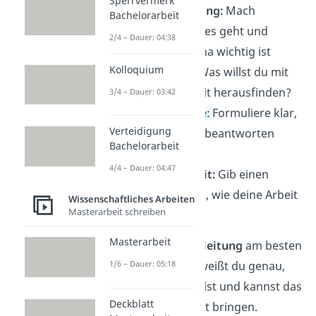
Sperrvermerk
Themenhinführung:
Mach
Bachelorarbeit
deutlich, worum es geht und
2/4 – Dauer: 04:38
warum das Thema wichtig ist
Kolloquium
Ziel der Arbeit:
Was willst du mit
deiner Hausarbeit herausfinden?
3/4 – Dauer: 03:42
Forschungsfrage:
Formuliere klar,
Verteidigung
welche Frage du beantworten
Bachelorarbeit
willst
4/4 – Dauer: 04:47
Aufbau der Arbeit:
Gib einen
kurzen Überblick, wie deine Arbeit
Wissenschaftliches Arbeiten
Masterarbeit schreiben
aufgebaut ist
Masterarbeit
Tipp:
Schreib die
Einleitung
am besten
zum
Schluss
. Dann weißt du genau,
1/6 – Dauer: 05:18
worauf du hinauswillst und kannst das
Deckblatt
Thema auf den Punkt bringen.