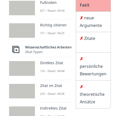
Fußnoten
Fazit
6/7 – Dauer: 03:54
✓
✗
neue
Forschungsfrage
Argumente
Richtig zitieren
7/7 – Dauer: 04:25
✓
zentrale
✗
Zitate
Ergebnisse
Wissenschaftliches Arbeiten
Zitat-Typen
✓
Ziel der Arbeit
✗
Direktes Zitat
persönliche
1/4 – Dauer: 04:44
Bewertungen
Zitat im Zitat
✓
Ausblick
✗
theoretische
2/4 – Dauer: 04:36
Ansätze
Indirektes Zitat