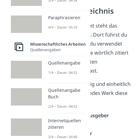
3/4 – Dauer: 04:38
Literaturverzeichnis
Paraphrasieren
Am
Ende
deiner Arbeit steht das
4/4 – Dauer: 05:10
Literaturverzeichnis
.
Dort führst du
alle
Quellen
auf, die du verwendet
Wissenschaftliches Arbeiten
Quellenangaben
hast — egal, ob du sie wörtlich zitiert
oder in eigenen Worten
Quellenangabe
zusammengefasst hast.
1/4 – Dauer: 04:52
Damit alles vollständig und einheitlich
Quellenangabe
ist, brauchst du für jedes Werk diese
Buch
Angaben:
2/4 – Dauer: 04:52
Autor oder Herausgeber
Internetquellen
Titel
zitieren
Erscheinungsjahr
3/4 – Dauer: 04:40