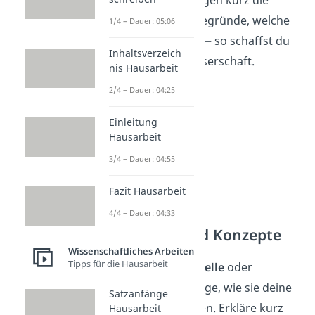
Unterschiede
und begründe, welche
1/4 – Dauer: 05:06
Definition
du nutzt — so schaffst du
Inhaltsverzeich
Klarheit für deine Leserschaft.
nis Hausarbeit
2/4 – Dauer: 04:25
Einleitung
Hausarbeit
3/4 – Dauer: 04:55
Fazit Hausarbeit
4/4 – Dauer: 04:33
2. Theorien und Konzepte
Wissenschaftliches Arbeiten
Tipps für die Hausarbeit
Stelle passende
Modelle
oder
Theorien
vor und zeige, wie sie deine
Satzanfänge
Fragestellung
stützen. Erkläre kurz
Hausarbeit