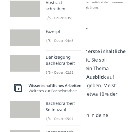
Abstract
Studyflix zu verbessern. Mehr dazu erfährst du in unserer
Datenschutzerklärung
.
schreiben
3/5 – Dauer: 03:20
Einleitung der
Exzerpt
Hausarbeit
4/5 – Dauer: 04:46
Die
Einleitung
ist der
erste inhaltliche
Danksagung
Teil
deiner Hausarbeit. Sie soll
Bachelorarbeit
neugierig machen, dein Thema
5/5 – Dauer: 02:32
vorstellen und einen
Ausblick
auf
deine
Untersuchung
geben. Meist
Wissenschaftliches Arbeiten
Weiteres zur Bachelorarbeit
nimmt die Einleitung etwa 10 % der
gesamten Arbeit ein.
Bachelorarbeit
Seitenzahl
Diese Punkte gehören in deine
1/4 – Dauer: 05:17
Einleitung: