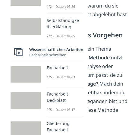
ihre Bedeutung und warum du sie
1/2 – Dauer: 03:36
gewählt oder bewusst abgelehnt hast.
Selbstständigke
itserklärung
3. Methodisches Vorgehen
2/2 – Dauer: 04:05
Beschreibe, wie du dein Thema
Wissenschaftliches Arbeiten
Facharbeit schreiben
untersuchst: Welche
Methode
nutzt
du — z. B. Literaturanalyse oder
Facharbeit
Umfrage — und warum passt sie zu
1/5 – Dauer: 04:03
deiner
Forschungsfrage
? Mach dein
Vorgehen
nachvollziehbar
, indem du
Facharbeit
Deckblatt
erklärst, wie du vorgegangen bist und
warum du dich für diese Methode
2/5 – Dauer: 03:17
entschieden hast.
Gliederung
Facharbeit