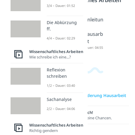
3/4 – Dauer: 01:52
Hausarb
Inhaltsve
Einleitun
Die Abkürzung
eit
rzeichnis
g
ff.
schreibe
Hausarb
Hausarb
4/4 – Dauer: 02:29
n
eit
eit
Dauer: 05:06
Dauer: 04:25
Dauer: 04:55
Wissenschaftliches Arbeiten
Wie schreibe ich eine...?
Reflexion
schreiben
1/2 – Dauer: 03:40
zur Videoseite: Gliederung Hausarbeit
Sachanalyse
2/2 – Dauer: 04:06
Lernen lohnt sich!
Entdecke hier deine Chancen.
Wissenschaftliches Arbeiten
Richtig gendern