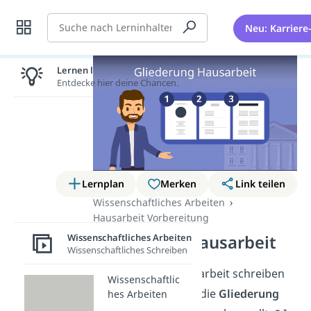
Suche
Neu: Karriere
Lernen lohnt sich!
Entdecke hier deine Chancen.
Lernplan
Merken
Link teilen
Wissenschaftliches Arbeiten
Hausarbeit Vorbereitung
Gliederung Hausarbeit
Wissenschaftliches Arbeiten
Wissenschaftliches Schreiben
Du musst eine Hausarbeit schreiben
Wissenschaftlic
und fragst dich, wie die
Gliederung
hes Arbeiten