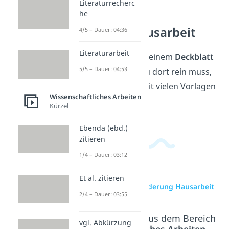
Literaturrecherc
he
Deckblatt Hausarbeit
4/5 – Dauer: 04:36
Literaturarbeit
Du willst direkt mit deinem
Deckblatt
5/5 – Dauer: 04:53
loslegen? Was genau dort rein muss,
zeigen wir dir
hier
mit vielen Vorlagen
Wissenschaftliches Arbeiten
zum Download!
Kürzel
Ebenda (ebd.)
zitieren
1/4 – Dauer: 03:12
Et al. zitieren
zur Videoseite: Gliederung Hausarbeit
2/4 – Dauer: 03:55
Beliebte Inhalte aus dem Bereich
vgl. Abkürzung
Wissenschaftliches Arbeiten