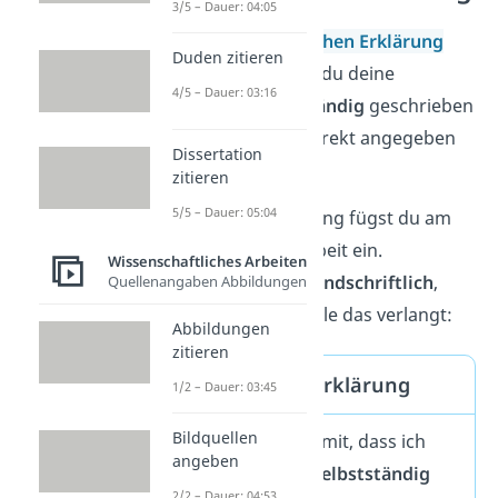
3/5 – Dauer: 04:05
Mit der
eidesstattlichen Erklärung
Duden zitieren
versicherst du, dass du deine
4/5 – Dauer: 03:16
Hausarbeit
selbstständig
geschrieben
und alle
Quellen
korrekt angegeben
Dissertation
hast.
zitieren
5/5 – Dauer: 05:04
Die folgende Erklärung fügst du am
Ende deiner Hausarbeit ein.
Wissenschaftliches Arbeiten
Unterschreibe sie
handschriftlich
,
Quellenangaben Abbildungen
falls deine Hochschule das verlangt:
Abbildungen
zitieren
Eidesstattliche Erklärung
1/2 – Dauer: 03:45
Bildquellen
Ich versichere hiermit, dass ich
angeben
diese Hausarbeit
selbstständig
2/2 – Dauer: 04:53