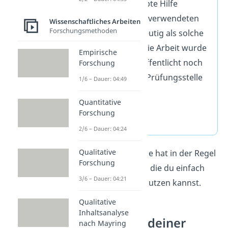
und ohne unerlaubte Hilfe
verfasst habe. Alle verwendeten
Wissenschaftliches Arbeiten
Forschungsmethoden
Quellen
sind eindeutig als solche
gekennzeichnet. Die Arbeit wurde
Empirische
bisher weder veröffentlicht noch
Forschung
bei einer anderen Prüfungsstelle
1/6 – Dauer: 04:49
eingereicht.
Quantitative
[Ort], [Datum]
Forschung
[Unterschrift]
2/6 – Dauer: 04:24
Qualitative
Tipp:
Jede Hochschule hat in der Regel
Forschung
eine
fertige
Vorlage
, die du einfach
3/6 – Dauer: 04:21
herunterladen und nutzen kannst.
Qualitative
Inhaltsanalyse
Schreibstil in deiner
nach Mayring