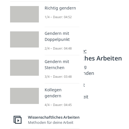
Richtig gendern
1/4 – Dauer: 04:52
Gendern mit
Doppelpunkt
2/4 – Dauer: 04:48
Weitere Inhalte:
Wissenschaftliches Arbeiten
Gendern mit
Hausarbeit Vorbereitung
Sternchen
Hausarbeit Thema finden
3/4 – Dauer: 03:48
Dauer: 04:07
Deckblatt Hausarbeit
Kollegen
Dauer: 04:22
gendern
Gliederung Hausarbeit
Dauer: 05:03
4/4 – Dauer: 04:45
Wissenschaftliches Arbeiten
Methoden für deine Arbeit