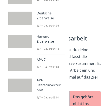
Deutsche
Zitierweise
2/7 – Dauer: 04:36
Harvard
Fazit der Hausarbeit
Zitierweise
3/7 – Dauer: 04:18
Im
Fazit
beantwortest du deine
Forschungsfrage
und fasst die
APA 7
wichtigsten Ergebnisse
zusammen. Es
4/7 – Dauer: 05:04
nimmt etwa 10 % der Arbeit ein und
bezieht sich noch einmal auf das
Ziel
APA
aus der Einleitung.
Literaturverzeic
hnis
Das gehört ins
Das gehört
5/7 – Dauer: 05:01
Fazit
nicht ins