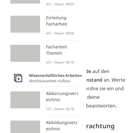
3/5 – Dauer: 04:53
Einleitung
Facharbeit
4/5 – Dauer: 04:06
Facharbeit
Themen
4. Analyse
5/5 – Dauer: 04:10
Wende deine
Methode
auf den
Wissenschaftliches Arbeiten
Untersuchungsgegenstand
an. Werte
Abschlussarbeit Aufbau
die
Ergebnisse
aus, ordne sie ein und
Abkürzungsverz
zeige, wie sie helfen, deine
eichnis
Forschungsfrage zu beantworten.
1/5 – Dauer: 03:18
Abbildungsverz
5. Kritische Betrachtung
eichnis