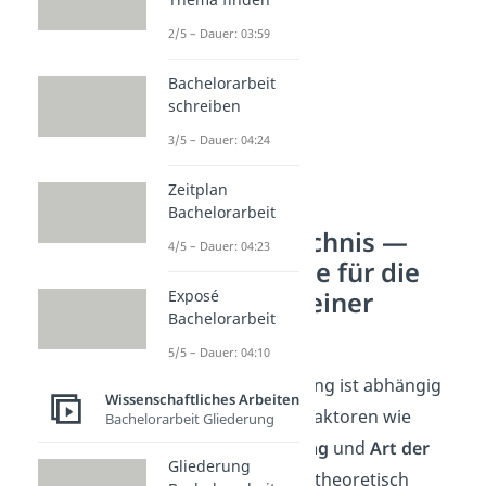
2/5 – Dauer: 03:59
Bachelorarbeit
schreiben
3/5 – Dauer: 04:24
Zeitplan
Bachelorarbeit
Inhaltsverzeichnis —
4/5 – Dauer: 04:23
Mustervorlage für die
Exposé
Gliederung deiner
Bachelorarbeit
Hausarbeit
5/5 – Dauer: 04:10
Die genaue Gliederung ist abhängig
Wissenschaftliches Arbeiten
von verschiedenen Faktoren wie
Bachelorarbeit Gliederung
Studiengang
,
Umfang
und
Art der
Gliederung
Arbeit
— also ob du theoretisch