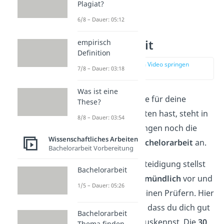
Plagiat?
6/8 – Dauer: 05:12
Verteidigung
Bachelorarbeit
empirisch
Definition
zur Stelle im Video springen
7/8 – Dauer: 03:18
(00:14)
Was ist eine
Nachdem du die Note für deine
These?
Bachelorarbeit erhalten hast, steht in
8/8 – Dauer: 03:54
manchen Studiengängen noch die
Wissenschaftliches Arbeiten
Verteidigung der Bachelorarbeit
an.
Bachelorarbeit Vorbereitung
Bei der Bachelor-Verteidigung stellst
Bachelorarbeit
du deine Forschung
mündlich
vor und
1/5 – Dauer: 05:26
diskutierst sie mit deinen Prüfern. Hier
kannst du
beweisen
, dass du dich gut
Bachelorarbeit
mit deinem Thema auskennst. Die
30
Thema finden