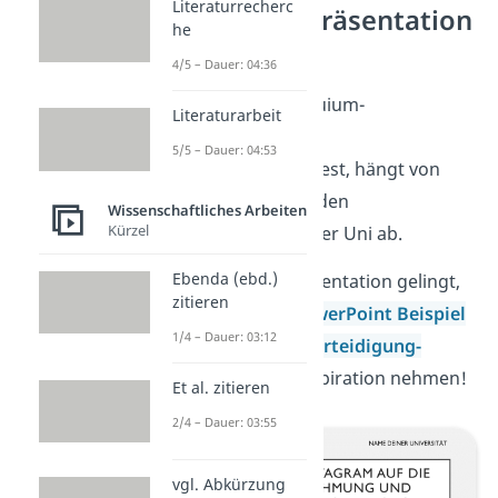
Literaturrecherc
Kolloquium Präsentation
he
Beispiel
4/5 – Dauer: 04:36
Wie du deine Kolloquium-
Literaturarbeit
Bachelorarbeit-
5/5 – Dauer: 04:53
Präsentation gestaltest, hängt von
deinem Thema und den
Wissenschaftliches Arbeiten
Kürzel
Anforderungen deiner Uni ab.
Ebenda (ebd.)
Damit dir deine Präsentation gelingt,
zitieren
kannst du unser
PowerPoint Beispiel
1/4 – Dauer: 03:12
für eine
Bachelor-Verteidigung-
Präsentation
als Inspiration nehmen!
Et al. zitieren
2/4 – Dauer: 03:55
vgl. Abkürzung