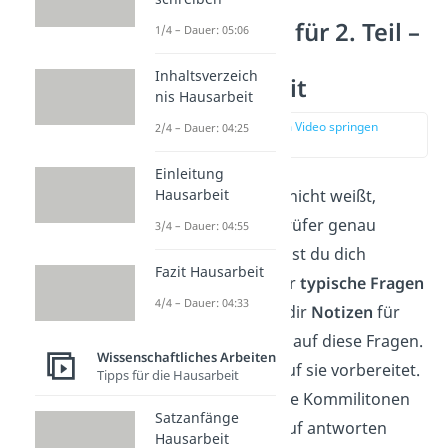
Vorbereitung für 2. Teil –
1/4 – Dauer: 05:06
Verteidigung
Inhaltsverzeich
Bachelorarbeit
nis Hausarbeit
zur Stelle im Video springen
2/4 – Dauer: 04:25
(01:31)
Einleitung
Auch wenn du noch nicht weißt,
Hausarbeit
welche Fragen die Prüfer genau
3/4 – Dauer: 04:55
stellen werden, kannst du dich
Fazit Hausarbeit
dennoch auf ein paar
typische Fragen
4/4 – Dauer: 04:33
vorbereiten. Mache dir
Notizen
für
mögliche Antworten auf diese Fragen.
Wissenschaftliches Arbeiten
So bist du bestens auf sie vorbereitet.
Tipps für die Hausarbeit
Du kannst auch deine Kommilitonen
Satzanfänge
fragen, was sie darauf antworten
Hausarbeit