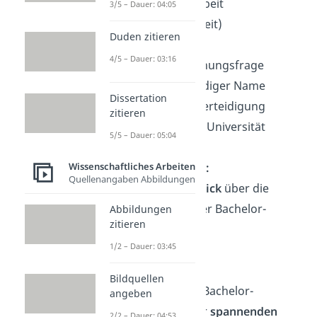
Art deiner Arbeit
3/5 – Dauer: 04:05
(Bachelorarbeit)
Duden zitieren
Titel deiner
4/5 – Dauer: 03:16
Arbeit/Forschungsfrage
dein vollständiger Name
Dissertation
Datum der Verteidigung
zitieren
Name deiner Universität
5/5 – Dauer: 05:04
Wissenschaftliches Arbeiten
Inhaltsübersicht:
Quellenangaben Abbildungen
Gib einen
Überblick
über die
Gliederung deiner Bachelor-
Abbildungen
zitieren
Präsentation.
1/2 – Dauer: 03:45
Einleitung:
Bildquellen
Beginne
deinen Bachelor-
angeben
Vortrag mit einer
spannenden
2/2 – Dauer: 04:53