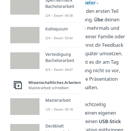
Sperrvermerk
Erstelle eine
Bachelor
-
Bachelorarbeit
Präsentation
für den ersten Teil
2/4 – Dauer: 04:38
deiner Verteidigung.
Übe
deinen
Bachelor-Vortrag mehrmals und
Kolloquium
präsentiere ihn deiner Familie oder
3/4 – Dauer: 03:42
Freunden. Du kannst dir Feedback
einholen und es später umsetzen.
Verteidigung
Bachelorarbeit
Außerdem kommt es dir am Tag
deiner Verteidigung nicht so vor,
4/4 – Dauer: 04:47
als würdest du die Präsentation
Wissenschaftliches Arbeiten
zum ersten Mal halten.
Masterarbeit schreiben
Masterarbeit
Erkundige
dich rechtzeitig
1/6 – Dauer: 05:18
darüber, ob du deinen eigenen
Laptop
oder nur einen
USB-Stick
Deckblatt
für deine Präsentation mitbringen