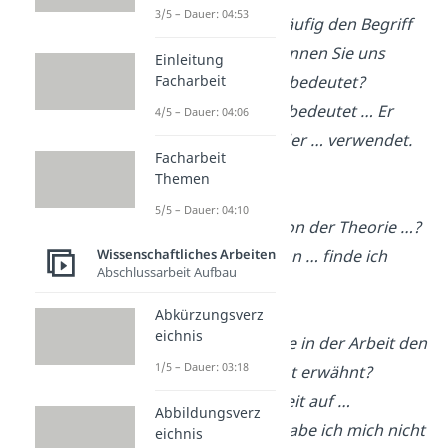
3/5 – Dauer: 04:53
Sie haben nun häufig den Begriff
… verwendet. Können Sie uns
Einleitung
erklären, was er bedeutet?
Facharbeit
→ Der Begriff … bedeutet … Er
4/5 – Dauer: 04:06
wird oftmals in der … verwendet.
Facharbeit
…
Themen
5/5 – Dauer: 04:10
Was halten Sie von der Theorie …?
→ Die Theorie von … finde ich
Wissenschaftliches Arbeiten
Abschlussarbeit Aufbau
persönlich …
Abkürzungsverz
eichnis
Warum haben Sie in der Arbeit den
1/5 – Dauer: 03:18
Punkt … gar nicht erwähnt?
→ Da meine Arbeit auf …
Abbildungsverz
beschränkt ist, habe ich mich nicht
eichnis