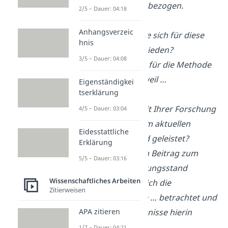
auf den Punkt … bezogen.
2/5 – Dauer: 04:18
Anhangsverzeic
Warum haben Sie sich für diese
hnis
Methodik entschieden?
3/5 – Dauer: 04:08
→ Ich habe mich für die Methode
… entschieden, weil …
Eigenständigkei
tserklärung
Wie haben Sie mit Ihrer Forschung
4/5 – Dauer: 03:04
einen Beitrag zum aktuellen
Eidesstattliche
Forschungsstand geleistet?
Erklärung
→ Ich habe einen Beitrag zum
5/5 – Dauer: 03:16
aktuellen Forschungsstand
Wissenschaftliches Arbeiten
geleistet, indem ich die
Zitierweisen
Forschungslücke … betrachtet und
wichtige Erkenntnisse hierin
APA zitieren
gewonnen habe.
1/7 – Dauer: 04:21