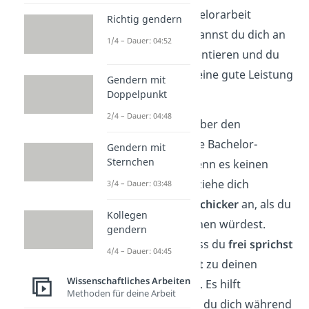
Wenn du deine Bachelorarbeit
Richtig gendern
verteidigen musst, kannst du dich an
1/4 – Dauer: 04:52
folgenden
Tipps
orientieren und du
wirst mit Sicherheit eine gute Leistung
Gendern mit
erbringen:
Doppelpunkt
2/4 – Dauer: 04:48
Erkundige dich über den
Dresscode
für die Bachelor-
Gendern mit
Sternchen
Verteidigung. Wenn es keinen
Dresscode gibt, ziehe dich
3/4 – Dauer: 03:48
dennoch etwas
schicker
an, als du
Kollegen
es im Alltag machen würdest.
gendern
Achte darauf, dass du
frei sprichst
4/4 – Dauer: 04:45
und
Blickkontakt
zu deinen
Wissenschaftliches Arbeiten
Prüfenden hältst. Es hilft
Methoden für deine Arbeit
außerdem, wenn du dich während