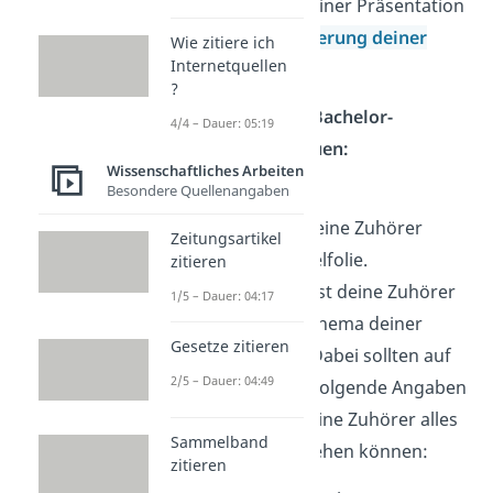
dich beim Aufbau deiner Präsentation
einfach an der
Gliederung deiner
Wie zitiere ich
Internetquellen
Bachelorarbeit.
?
So kannst du deine
Bachelor-
4/4 – Dauer: 05:19
Präsentation aufbauen:
Wissenschaftliches Arbeiten
Besondere Quellenangaben
Titelfolie:
Das Erste, was deine Zuhörer
Zeitungsartikel
sehen, ist die Titelfolie.
zitieren
Begrüße
zunächst deine Zuhörer
1/5 – Dauer: 04:17
und
nenne
das Thema deiner
Gesetze zitieren
Bachelorarbeit. Dabei sollten auf
2/5 – Dauer: 04:49
deiner Titelfolie folgende Angaben
stehen, damit deine Zuhörer alles
Sammelband
auf einen Blick sehen können:
zitieren