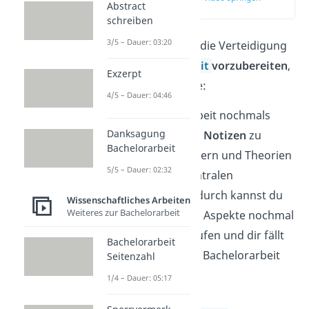
Abstract
(01:15)
schreiben
3/5 – Dauer: 03:20
Um dich perfekt auf die Verteidigung
deiner
Bachelorarbeit
vorzubereiten
,
Exzerpt
befolge diese Punkte:
4/5 – Dauer: 04:46
Lies
dir deine Arbeit nochmals
Danksagung
durch. Mache dir
Notizen
zu
Bachelorarbeit
wichtigen Forschern und Theorien
5/5 – Dauer: 02:32
sowie deinen zentralen
Ergebnissen. Dadurch kannst du
Wissenschaftliches Arbeiten
Weiteres zur Bachelorarbeit
dir alle wichtigen Aspekte nochmal
ins Gedächtnis rufen und dir fällt
Bachelorarbeit
es leichter, deine Bachelorarbeit
Seitenzahl
vorzustellen.
1/4 – Dauer: 05:17