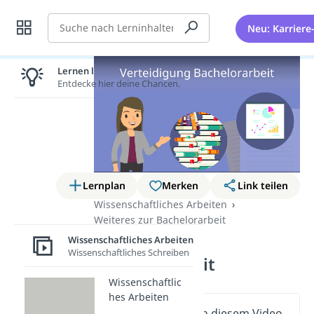
Suche
Neu: Karriere
Lernen lohnt sich!
Entdecke hier deine Chancen.
Lernplan
Merken
Link teilen
Wissenschaftliches Arbeiten
Weiteres zur Bachelorarbeit
Verteidigung
Wissenschaftliches Arbeiten
Wissenschaftliches Schreiben
Bachelorarbeit
Wissenschaftlic
hes Arbeiten
Wichtige Inhalte in diesem Video