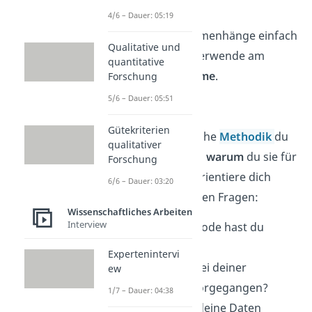
verwendet hast.
4/6 – Dauer: 05:19
Wenn du Zusammenhänge einfach
Qualitative und
erklären willst, verwende am
quantitative
besten
Diagramme
.
Forschung
5/6 – Dauer: 05:51
Methodik:
Gütekriterien
Erkläre hier, welche
Methodik
du
qualitativer
genutzt hast und
warum
du sie für
Forschung
sinnvoll hältst. Orientiere dich
6/6 – Dauer: 03:20
dabei an folgenden Fragen:
Wissenschaftliches Arbeiten
Interview
Welche Methode hast du
verwendet?
Expertenintervi
Wie bist du bei deiner
ew
Forschung vorgegangen?
1/7 – Dauer: 04:38
Wie hast du deine Daten