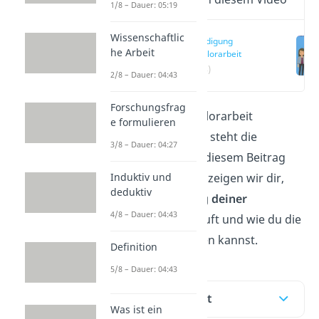
1/8 – Dauer: 05:19
Wissenschaftlic
Verteidigung
he Arbeit
Bachelorarbeit
(00:14)
2/8 – Dauer: 04:43
Forschungsfrag
Du hast deine Bachelorarbeit
e formulieren
abgegeben und jetzt steht die
3/8 – Dauer: 04:27
Verteidigung an? In diesem Beitrag
und unserem
Video
zeigen wir dir,
Induktiv und
deduktiv
wie die
Verteidigung deiner
4/8 – Dauer: 04:43
Bachelorarbeit
abläuft und wie du die
Präsentation erstellen kannst.
Definition
5/8 – Dauer: 04:43
Inhaltsübersicht
Was ist ein