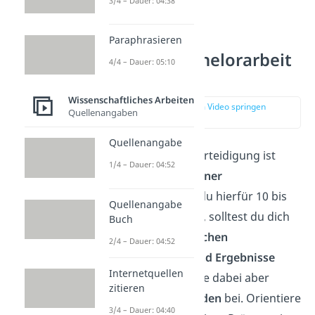
3/4 – Dauer: 04:38
Paraphrasieren
Aufbau – Bachelorarbeit
4/4 – Dauer: 05:10
Präsentation
Wissenschaftliches Arbeiten
zur Stelle im Video springen
Quellenangaben
(02:30)
Quellenangabe
Der
erste Teil
der Verteidigung ist
1/4 – Dauer: 04:52
die
Präsentation deiner
Bachelorarbeit
. Da du hierfür 10 bis
Quellenangabe
20 Minuten Zeit hast, solltest du dich
Buch
nur auf die
wesentlichen
2/4 – Dauer: 04:52
Hauptargumente und Ergebnisse
Internetquellen
beschränken. Behalte dabei aber
zitieren
immer den
roten Faden
bei. Orientiere
3/4 – Dauer: 04:40