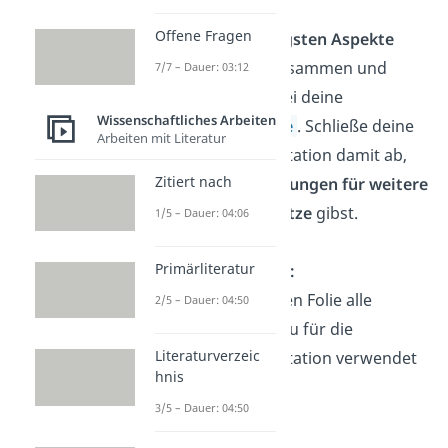
Fazit:
Offene Fragen
Fasse die
wichtigsten Aspekte
deiner Arbeit
zusammen und
7/7 – Dauer: 03:12
beantworte dabei deine
Wissenschaftliches Arbeiten
Forschungsfrage
. Schließe deine
Arbeiten mit Literatur
Bachelor-Präsentation damit ab,
Zitiert nach
dass du
Empfehlungen für weitere
Forschungsansätze
gibst.
1/5 – Dauer: 04:06
Primärliteratur
Quellenangaben:
Gib auf der letzten Folie alle
2/5 – Dauer: 04:50
Quellen an, die du für die
Literaturverzeic
Bachelor-Präsentation verwendet
hnis
hast.
3/5 – Dauer: 04:50