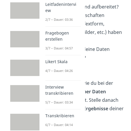
Leitfadenintervi
gesammelt und aufbereitet?
ew
Welche Eigenschaften
2/7 – Dauer: 03:36
(schriftliche Textform,
Audiodatei, Bilder, etc.) haben
Fragebogen
erstellen
deine Daten?
3/7 – Dauer: 04:57
Wie hast du deine Daten
ausgewertet?
Likert Skala
4/7 – Dauer: 04:26
Ergebnisse:
Erläutere
kurz, wie du bei der
Interview
Auswertung deiner Daten
transkribieren
vorgegangen bist. Stelle danach
5/7 – Dauer: 03:34
die
wichtigsten Ergebnisse
deiner
Transkribieren
Arbeit vor.
6/7 – Dauer: 04:14