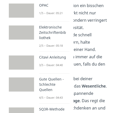
OPAC
deiner Präsentation ein bisschen
bewegst
. Das wirkt nicht nur
1/5 – Dauer: 05:21
selbstbewusst, sondern verringert
Elektronische
auch deine Nervosität.
Zeitschriftenbib
Wenn deine Hände schnell
liothek
anfangen zu zittern, halte
2/5 – Dauer: 05:18
Karteikarten
in deiner Hand.
Zudem kannst du immer auf die
Citavi Anleitung
Stichpunkte schauen, falls du den
3/5 – Dauer: 04:40
Faden verlierst.
Beschränke dich bei deiner
Gute Quellen -
Schlechte
Präsentation auf das
Wesentliche
.
Quellen
Formuliere eine spannende
4/5 – Dauer: 04:43
Einleitung als Frage
. Das regt die
Zuhörer zum Nachdenken an und
SQ3R-Methode