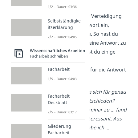
würden.
1/2 – Dauer: 03:36
Fällt dir während der Verteidigung
Selbstständigke
nicht direkt eine Antwort ein,
itserklärung
wiederhole
die Frage. So hast du
2/2 – Dauer: 04:05
etwas mehr Zeit, dir eine Antwort zu
Wissenschaftliches Arbeiten
überlegen. Hier siehst du einige
Facharbeit schreiben
typische Fragen und
Formulierungshilfen für die Antwort
Facharbeit
darauf:
1/5 – Dauer: 04:03
Warum haben Sie sich für genau
Facharbeit
dieses Thema entschieden?
Deckblatt
→ Bereits das Seminar zu … fand
2/5 – Dauer: 03:17
ich besonders interessant. Aus
Gliederung
diesem Grund habe ich …
Facharbeit