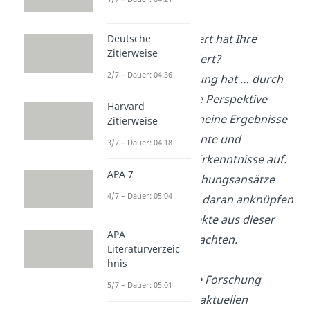
Welchen Mehrwert hat Ihre
Deutsche
Zitierweise
Forschung geliefert?
2/7 – Dauer: 04:36
→ Meine Forschung hat … durch
eine ganz andere Perspektive
Harvard
betrachtet und meine Ergebnisse
Zitierweise
weisen interessante und
3/7 – Dauer: 04:18
überraschende Erkenntnisse auf.
APA 7
Zukünftige Forschungsansätze
4/7 – Dauer: 05:04
können sehr gut daran anknüpfen
und andere Aspekte aus dieser
APA
Perspektive betrachten.
Literaturverzeic
hnis
Inwiefern ist Ihre Forschung
5/7 – Dauer: 05:01
relevant für den aktuellen