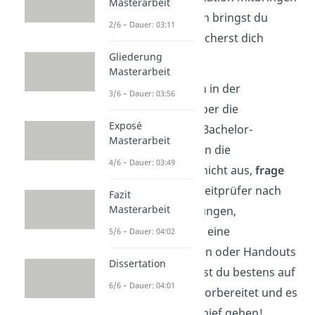
Masterarbeit
musst. Am besten bringst du
2/6 – Dauer: 03:11
beides mit und sicherst dich
Gliederung
doppelt ab!
Masterarbeit
Tipp:
Informiere dich in der
3/6 – Dauer: 03:56
Prüfungsordnung
über die
Exposé
Anforderungen
der Bachelor-
Masterarbeit
Verteidigung. Reichen die
4/6 – Dauer: 03:49
Informationen dort nicht aus,
frage
deinen Erst- oder Zweitprüfer nach
Fazit
Masterarbeit
den Rahmenbedingungen,
beispielsweise ob du eine
5/6 – Dauer: 04:02
Präsentation erstellen oder Handouts
Dissertation
verteilen sollst. So bist du bestens auf
6/6 – Dauer: 04:01
deine Verteidigung vorbereitet und es
kann nichts mehr schief gehen!