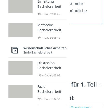
Einleitung
Bachelorprüfung ist mehr
Bachelorarbeit
gewichtet als die mündliche
3/4 – Dauer: 04:25
Verteidigung.
Methodik
Bachelorarbeit
4/4 – Dauer: 05:10
Wissenschaftliches Arbeiten
Ende Bachelorarbeit
Diskussion
Bachelorarbeit
1/5 – Dauer: 05:06
Vorbereitung für 1. Teil –
Fazit
Verteidigung
Bachelorarbeit
Bachelorarbeit
2/5 – Dauer: 04:32
zur Stelle im Video springen