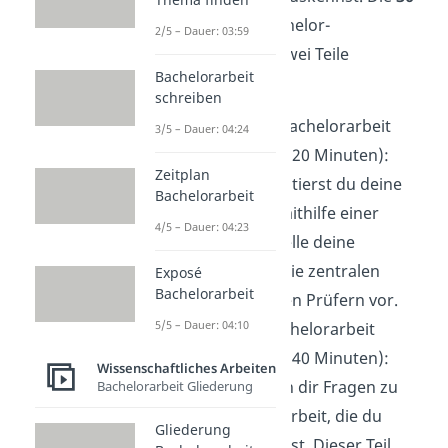
bis 60 minütige
Bachelor-
2/5 – Dauer: 03:59
Verteidigung ist in zwei Teile
Bachelorarbeit
gegliedert:
schreiben
Präsentation
– Bachelorarbeit
3/5 – Dauer: 04:24
verteidigen (10 – 20 Minuten):
Zeitplan
Als Erstes präsentierst du deine
Bachelorarbeit
Bachelorarbeit mithilfe einer
4/5 – Dauer: 04:23
Präsentation. Stelle deine
Forschung und die zentralen
Exposé
Bachelorarbeit
Ergebnisse deinen Prüfern vor.
5/5 – Dauer: 04:10
Diskussion
– Bachelorarbeit
verteidigen (20 – 40 Minuten):
Wissenschaftliches Arbeiten
Die Prüfer stellen dir Fragen zu
Bachelorarbeit Gliederung
deiner Bachelorarbeit, die du
Gliederung
beantworten sollst. Dieser Teil