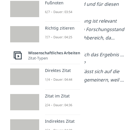
Fußnoten
Forschungsstand und für diesen
Fachbereich?
6/7 – Dauer: 03:54
→ Meine Forschung ist relevant
Richtig zitieren
für den aktuellen Forschungsstand
und unseren Fachbereich, da…
7/7 – Dauer: 04:25
Wissenschaftliches Arbeiten
Inwieweit lässt sich das Ergebnis …
Zitat-Typen
verallgemeinern?
Direktes Zitat
→ Das Ergebnis lässt sich auf die
Zielgruppe verallgemeinern, weil …
1/4 – Dauer: 04:44
Zitat im Zitat
2/4 – Dauer: 04:36
Indirektes Zitat