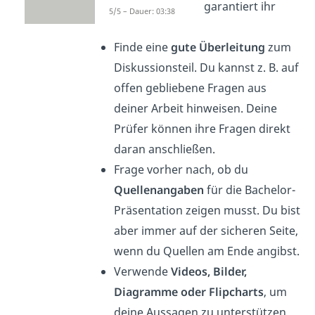
du weckst somit garantiert ihr
5/5 – Dauer: 03:38
Interesse.
Finde eine
gute Überleitung
zum
Diskussionsteil. Du kannst z. B. auf
offen gebliebene Fragen aus
deiner Arbeit hinweisen. Deine
Prüfer können ihre Fragen direkt
daran anschließen.
Frage vorher nach, ob du
Quellenangaben
für die Bachelor-
Präsentation zeigen musst. Du bist
aber immer auf der sicheren Seite,
wenn du Quellen am Ende angibst.
Verwende
Videos, Bilder,
Diagramme oder Flipcharts
, um
deine Aussagen zu unterstützen.