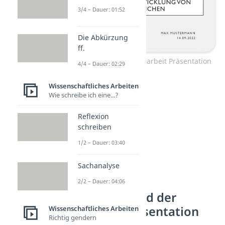
3/4 – Dauer: 01:52
Die Abkürzung
ff.
Verteidigung Bachelorarbeit Präsentation
4/4 – Dauer: 02:29
Wissenschaftliches Arbeiten
Wie schreibe ich eine...?
Reflexion
schreiben
1/2 – Dauer: 03:40
Sachanalyse
2/2 – Dauer: 04:06
Tipps während der
Bachelor-Präsentation
Wissenschaftliches Arbeiten
Richtig gendern