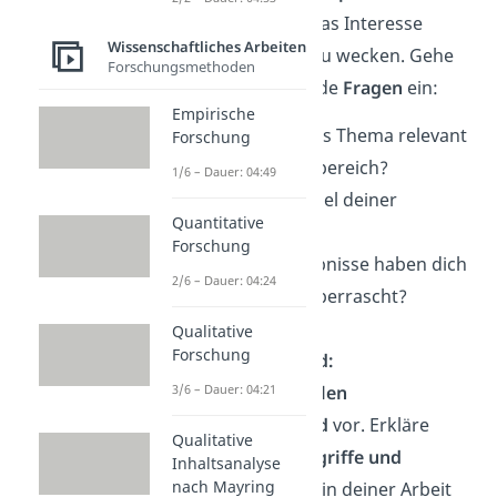
Einleitung
, um das Interesse
Wissenschaftliches Arbeiten
deiner Zuhörer zu wecken. Gehe
Forschungsmethoden
dabei auf folgende
Fragen
ein:
Empirische
Warum ist das Thema relevant
Forschung
für den Fachbereich?
1/6 – Dauer: 04:49
Was ist das Ziel deiner
Quantitative
Forschung?
Forschung
Welche Ergebnisse haben dich
2/6 – Dauer: 04:24
besonders überrascht?
Qualitative
Forschung
Forschungsstand:
3/6 – Dauer: 04:21
Stelle den
aktuellen
Forschungsstand
vor. Erkläre
Qualitative
wichtige
Fachbegriffe und
Inhaltsanalyse
nach Mayring
Theorien
, die du in deiner Arbeit