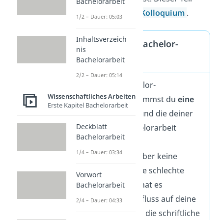
Bachelorarbeit
nennt sich auch
Kolloquium
.
1/2 – Dauer: 05:03
Inhaltsverzeich
Note nach der Bachelor-
nis
Verteidigung
Bachelorarbeit
2/2 – Dauer: 05:14
Auch für die Bachelor-
Wissenschaftliches Arbeiten
Verteidigung bekommst du
eine
Erste Kapitel Bachelorarbeit
Note
. Diese Note und die deiner
Deckblatt
schriftlichen Bachelorarbeit
Bachelorarbeit
fließen dann
in die
1/4 – Dauer: 03:34
Gesamtnote
ein. Aber keine
Sorge! Hast du eine schlechte
Vorwort
Note bekommen, hat es
Bachelorarbeit
keinen
großen Einfluss auf deine
2/4 – Dauer: 04:33
Gesamtnote. Denn die schriftliche