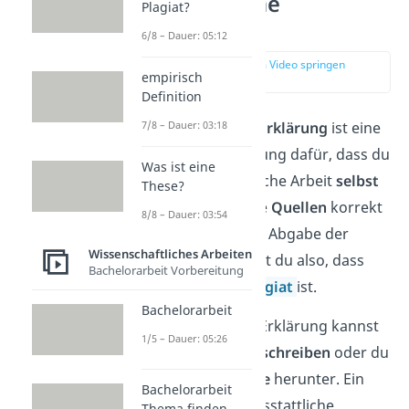
eidesstattliche
Plagiat?
Erklärung?
6/8 – Dauer: 05:12
zur Stelle im Video springen
empirisch
(00:16)
Definition
Die
eidesstattliche Erklärung
ist eine
7/8 – Dauer: 03:18
schriftliche Bestätigung dafür, dass du
Was ist eine
deine wissenschaftliche Arbeit
selbst
These?
geschrieben
und alle
Quellen
korrekt
8/8 – Dauer: 03:54
angegeben hast. Mit Abgabe der
Wissenschaftliches Arbeiten
Erklärung versicherst du also, dass
Bachelorarbeit Vorbereitung
deine Arbeit kein
Plagiat
ist.
Bachelorarbeit
Eine eidesstattliche Erklärung kannst
1/5 – Dauer: 05:26
du entweder
selbst schreiben
oder du
lädst dir eine
Vorlage
herunter. Ein
Bachelorarbeit
Muster für eine eidesstattliche
Thema finden