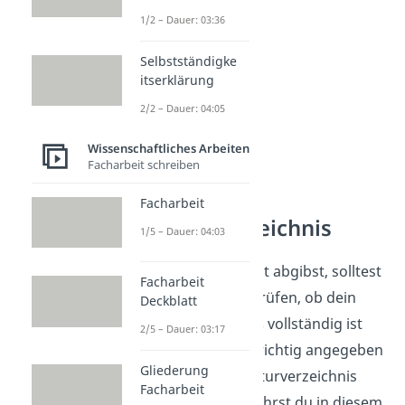
1/2 – Dauer: 03:36
Selbstständigke
itserklärung
2/2 – Dauer: 04:05
Wissenschaftliches Arbeiten
Facharbeit schreiben
Facharbeit
Literaturverzeichnis
1/5 – Dauer: 04:03
Bevor du deine Arbeit abgibst, solltest
Facharbeit
du unbedingt überprüfen, ob dein
Deckblatt
Literaturverzeichnis
vollständig ist
2/5 – Dauer: 03:17
und du alle Quellen richtig angegeben
Gliederung
hast. Wie dein Literaturverzeichnis
Facharbeit
aussehen muss, erfährst du in diesem