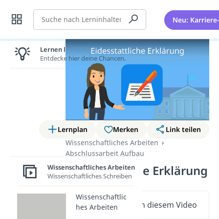
Suche
Neu: Karriere
Lernen lohnt sich!
Entdecke hier deine Chancen.
Lernplan
Merken
Link teilen
Wissenschaftliches Arbeiten
Abschlussarbeit Aufbau
Eidesstattliche Erklärung
Wissenschaftliches Arbeiten
Wissenschaftliches Schreiben
Wissenschaftlic
Wichtige Inhalte in diesem Video
hes Arbeiten