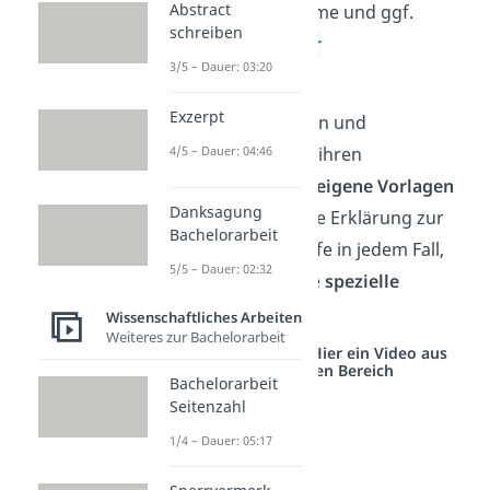
Abstract
vollständiger Name und ggf.
schreiben
Matrikelnummer
3/5 – Dauer: 03:20
Unterschrift
Exzerpt
Manche Universitäten und
Hochschulen stellen ihren
4/5 – Dauer: 04:46
Studierenden sogar
eigene Vorlagen
Danksagung
für die eidesstattliche Erklärung zur
Bachelorarbeit
Verfügung. Überprüfe in jedem Fall,
5/5 – Dauer: 02:32
ob deine Hochschule
spezielle
Regelungen
hat.
Wissenschaftliches Arbeiten
Weiteres zur Bachelorarbeit
Studyflix vernetzt: Hier ein Video aus
einem anderen Bereich
Bachelorarbeit
Seitenzahl
1/4 – Dauer: 05:17