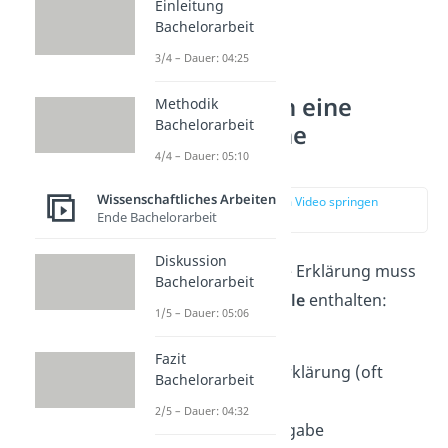
Einleitung
Bachelorarbeit
3/4 – Dauer: 04:25
Was gehört in eine
Methodik
Bachelorarbeit
eidesstattliche
Erklärung?
4/4 – Dauer: 05:10
Wissenschaftliches Arbeiten
zur Stelle im Video springen
Ende Bachelorarbeit
(00:59)
Diskussion
Deine eidesstattliche Erklärung muss
Bachelorarbeit
folgende
Bestandteile
enthalten:
1/5 – Dauer: 05:06
Überschrift
Fazit
Eidesstattliche Erklärung (oft
Bachelorarbeit
reichen 3 Zeilen)
2/5 – Dauer: 04:32
Orts- und Zeitangabe