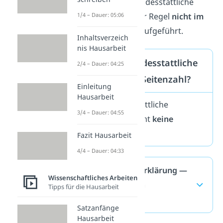
Gut zu wissen:
Die eidesstattliche
1/4 – Dauer: 05:06
Erklärung wird in der Regel
nicht im
Inhaltsverzeichnis
aufgeführt.
Inhaltsverzeich
nis Hausarbeit
Bekommt die eidesstattliche
2/4 – Dauer: 04:25
Erklärung eine Seitenzahl?
Einleitung
Hausarbeit
Nein, eine eidesstattliche
3/4 – Dauer: 04:55
Erklärung bekommt
keine
Seitenzahl
.
Fazit Hausarbeit
4/4 – Dauer: 04:33
Eidesstattliche Erklärung —
Wissenschaftliches Arbeiten
häufigste Fragen
Tipps für die Hausarbeit
(ausklappen)
Satzanfänge
Hausarbeit