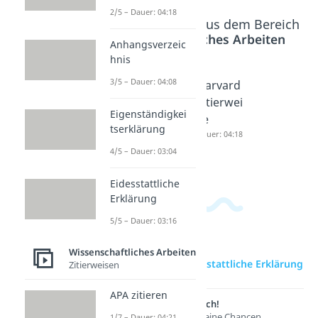
2/5 – Dauer: 04:18
Beliebte Inhalte aus dem Bereich
Wissenschaftliches Arbeiten
Anhangsverzeic
hnis
3/5 – Dauer: 04:08
APA
Deutsch
Harvard
zitieren
e
Zitierwei
Eigenständigkei
Dauer: 04:21
Zitierwei
se
tserklärung
se
Dauer: 04:18
Dauer: 04:36
4/5 – Dauer: 03:04
Eidesstattliche
Erklärung
5/5 – Dauer: 03:16
Wissenschaftliches Arbeiten
zur Videoseite: Eidesstattliche Erklärung
Zitierweisen
APA zitieren
Lernen lohnt sich!
Entdecke hier deine Chancen.
1/7 – Dauer: 04:21