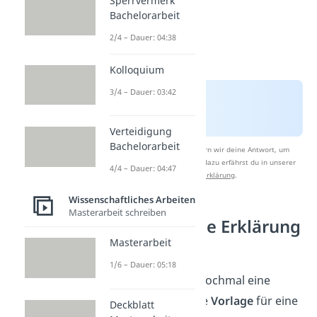
Sperrvermerk
Bachelorarbeit
2/4 – Dauer: 04:38
Kolloquium
3/4 – Dauer: 03:42
Verteidigung
Bachelorarbeit
Nach Beantwortung speichern wir deine Antwort, um
Studyflix zu verbessern. Mehr dazu erfährst du in unserer
4/4 – Dauer: 04:47
Datenschutzerklärung
.
Wissenschaftliches Arbeiten
Masterarbeit schreiben
Eidesstattliche Erklärung
Muster
Masterarbeit
1/6 – Dauer: 05:18
Hier bekommst du nochmal eine
etwas ausführlichere
Vorlage
für eine
Deckblatt