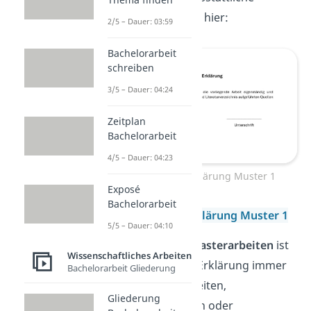
Erklärung findest du hier:
2/5 – Dauer: 03:59
Bachelorarbeit
schreiben
3/5 – Dauer: 04:24
Zeitplan
Bachelorarbeit
4/5 – Dauer: 04:23
Eidesstattliche Erklärung Muster 1
Exposé
Bachelorarbeit
Eidesstattliche Erklärung Muster 1
5/5 – Dauer: 04:10
Bei
Bachelor- und Masterarbeiten
ist
Wissenschaftliches Arbeiten
eine eidesstattliche Erklärung immer
Bachelorarbeit Gliederung
Pflicht! Bei Hausarbeiten,
Gliederung
Forschungsberichten oder