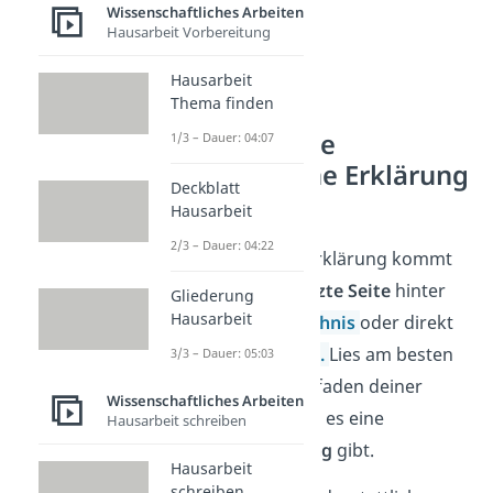
Wissenschaftliches Arbeiten
Hausarbeit Vorbereitung
Hausarbeit
Thema finden
Wo kommt die
1/3 – Dauer: 04:07
eidesstattliche Erklärung
Deckblatt
hin?
Hausarbeit
2/3 – Dauer: 04:22
Die eidesstattliche Erklärung kommt
entweder auf die
letzte Seite
hinter
Gliederung
Hausarbeit
das
Literaturverzeichnis
oder direkt
hinter das
Deckblatt
.
Lies am besten
3/3 – Dauer: 05:03
nochmal in dem Leitfaden deiner
Wissenschaftliches Arbeiten
Hochschule nach, ob es eine
Hausarbeit schreiben
vorgegebene
Setzung
gibt.
Hausarbeit
schreiben