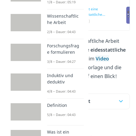
1/8 – Dauer: 05:19
Was ist eine
eidesstattliche
Wissenschaftlic
Erklärung?
(00:16)
he Arbeit
2/8 – Dauer: 04:43
Für deine wissenschaftliche Arbeit
Forschungsfrag
fehlt dir nur noch die
eidesstattliche
e formulieren
Erklärung
? Hier und im
Video
3/8 – Dauer: 04:27
bekommst du eine Vorlage und die
Induktiv und
wichtigsten Infos auf einen Blick!
deduktiv
4/8 – Dauer: 04:43
Inhaltsübersicht
Definition
5/8 – Dauer: 04:43
Was ist eine
Was ist ein