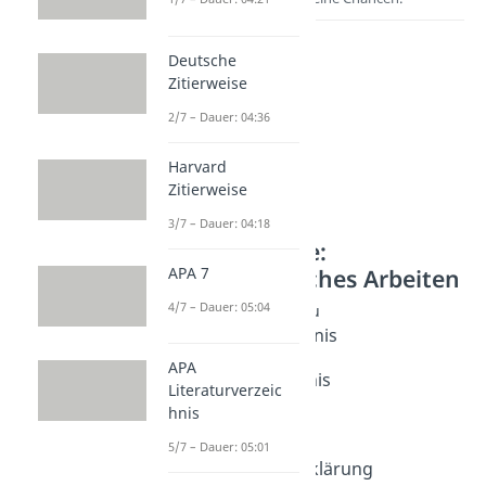
Deutsche
Zitierweise
2/7 – Dauer: 04:36
Harvard
Zitierweise
3/7 – Dauer: 04:18
Weitere Inhalte:
APA 7
Wissenschaftliches Arbeiten
4/7 – Dauer: 05:04
Abschlussarbeit Aufbau
Abkürzungsverzeichnis
Dauer: 03:18
APA
Abbildungsverzeichnis
Literaturverzeic
Dauer: 04:18
hnis
Anhangsverzeichnis
Dauer: 04:08
5/7 – Dauer: 05:01
Eigenständigkeitserklärung