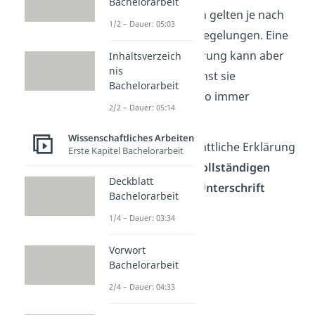
Bachelorarbeit
Praktikumsberichten gelten je nach
1/2 – Dauer: 05:03
Universität andere Regelungen. Eine
eidesstattliche Erklärung kann aber
Inhaltsverzeich
nis
nie schaden
, du kannst sie
Bachelorarbeit
sicherheitshalber also immer
2/2 – Dauer: 05:14
einfügen.
Wissenschaftliches Arbeiten
Wichtig:
Die eidesstattliche Erklärung
Erste Kapitel Bachelorarbeit
ist nur mit deinem
vollständigen
Deckblatt
Namen
und deiner
Unterschrift
Bachelorarbeit
gültig!
1/4 – Dauer: 03:34
Vorwort
Bachelorarbeit
2/4 – Dauer: 04:33