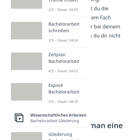
Grundsätzlich kannst du die
2/5 – Dauer: 03:59
Facharbeit in fast jedem Fach
Bachelorarbeit
schreiben, frage aber bei deinem
schreiben
Fachlehrer nach, falls du dir nicht
3/5 – Dauer: 04:24
sicher bist.
Zeitplan
Bachelorarbeit
4/5 – Dauer: 04:23
Exposé
Bachelorarbeit
5/5 – Dauer: 04:10
Wissenschaftliches Arbeiten
Bachelorarbeit Gliederung
Wie schreibt man eine
Facharbeit?
Gliederung