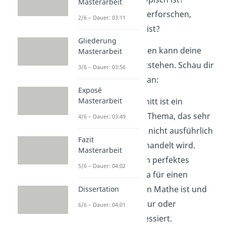
Masterarbeit
Willst du einfach erforschen,
2/6 – Dauer: 03:11
warum etwas so ist?
Gliederung
Aus all diesen Ansätzen kann deine
Masterarbeit
Forschungsfrage entstehen. Schau dir
3/6 – Dauer: 03:56
dafür die 2 Beispiele an:
Exposé
Masterarbeit
Der goldene Schnitt ist ein
mathematisches Thema, das sehr
4/6 – Dauer: 03:49
bekannt ist, aber nicht ausführlich
Fazit
im Unterricht behandelt wird.
Masterarbeit
Damit wäre es ein perfektes
5/6 – Dauer: 04:02
Facharbeitsthema für einen
Schüler, der gut in Mathe ist und
Dissertation
sich für Architektur oder
6/6 – Dauer: 04:01
Geschichte interessiert.