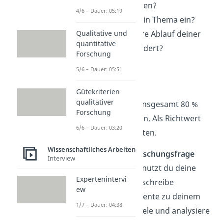
Thema entschieden?
4/6 – Dauer: 05:19
Wie
grenzt
du dein Thema ein?
Wie ist der weitere Ablauf deiner
Qualitative und
quantitative
Facharbeit gegliedert?
Forschung
5/6 – Dauer: 05:51
Hauptteil
Gütekriterien
qualitativer
Der Hauptteil sollte insgesamt 80 %
Forschung
der Arbeit ausmachen. Als Richtwert
6/6 – Dauer: 03:20
sind das 8 von 10 Seiten.
Wissenschaftliches Arbeiten
Du sollst hier die
Forschungsfrage
Interview
beantworten. Dafür nutzt du deine
Expertenintervi
Literaturquellen
. Beschreibe
ew
verschiedene Argumente zu deinem
1/7 – Dauer: 04:38
Thema. Wähle Beispiele und analysiere