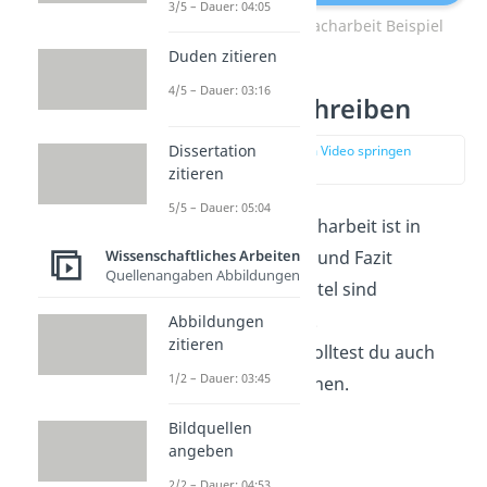
3/5 – Dauer: 04:05
Inhaltsverzeichnis Facharbeit Beispiel
Duden zitieren
4/5 – Dauer: 03:16
Facharbeit schreiben
Dissertation
zur Stelle im Video springen
(03:01)
zitieren
5/5 – Dauer: 05:04
Der Inhalt deiner Facharbeit ist in
Wissenschaftliches Arbeiten
Einleitung, Hauptteil und Fazit
Quellenangaben Abbildungen
unterteilt. Diese Kapitel sind
unterschiedlich lang.
Abbildungen
zitieren
Dementsprechend solltest du auch
1/2 – Dauer: 03:45
deine Arbeitszeit planen.
Bildquellen
angeben
2/2 – Dauer: 04:53