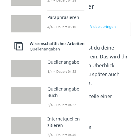
3/4 – Dauer: 04:38
Gliederung der
Facharbeit
Paraphrasieren
zur Stelle im Video springen
4/4 – Dauer: 05:10
(02:32)
Wissenschaftliches Arbeiten
In diesem Schritt teilst du deine
Quellenangaben
Facharbeit in
Kapitel
ein. Das wird dir
Quellenangabe
beim Schreiben einen Überblick
1/4 – Dauer: 04:52
geben. So vergisst du später auch
keine wichtigen Infos.
Quellenangabe
Buch
Das sind die Bestandteile einer
Facharbeit:
2/4 – Dauer: 04:52
Deckblatt
Internetquellen
zitieren
Inhaltsverzeichnis
3/4 – Dauer: 04:40
Einleitung