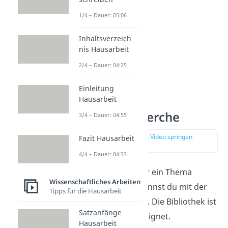
1/4 – Dauer: 05:06
Inhaltsverzeich
nis Hausarbeit
2/4 – Dauer: 04:25
Einleitung
Hausarbeit
Literaturrecherche
3/4 – Dauer: 04:55
zur Stelle im Video springen
Fazit Hausarbeit
(01:48)
4/4 – Dauer: 04:33
Nachdem du dich für ein Thema
Wissenschaftliches Arbeiten
entschieden hast,
kannst du mit der
Tipps für die Hausarbeit
Recherche beginnen. Die Bibliothek ist
Satzanfänge
dafür am besten geeignet.
Hausarbeit