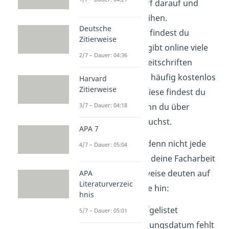
Fachlehrer Zugriff darauf und
kann es dir ausleihen.
Deutsche
Auch im Internet findest du
Zitierweise
Fachliteratur. Es gibt online viele
2/7 – Dauer: 04:36
Artikel aus Fachzeitschriften
(Journals), die du häufig kostenlos
Harvard
Zitierweise
nutzen kannst. Diese findest du
3/7 – Dauer: 04:18
zum Beispiel, wenn du über
Google Scholar
suchst.
APA 7
Doch sei vorsichtig, denn nicht jede
4/7 – Dauer: 05:04
Internetquelle ist für deine Facharbeit
geeignet. Diese Hinweise deuten auf
APA
Literaturverzeic
eine unseriöse Quelle hin:
hnis
kein Autor ist aufgelistet
5/7 – Dauer: 05:01
das Veröffentlichungsdatum fehlt