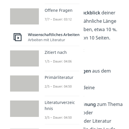
Offene Fragen
Das Fazit dient als
Rückblick
deiner
7/7 – Dauer: 03:12
Arbeit. Es sollte eine ähnliche Länge
wie die Einleitung haben, etwa 10 %.
Wissenschaftliches Arbeiten
Das wäre wieder 1 von 10 Seiten.
Arbeiten mit Literatur
In das Fazit gehören:
Zitiert nach
1/5 – Dauer: 04:06
die wichtigsten
Schlussfolgerungen
aus dem
Primärliteratur
Hauptteil
2/5 – Dauer: 04:50
die
Antwort
auf deine
Forschungsfrage
Literaturverzeic
deine
eigene Meinung
zum Thema
hnis
Besonderheiten oder
3/5 – Dauer: 04:50
Widersprüche in der Literatur