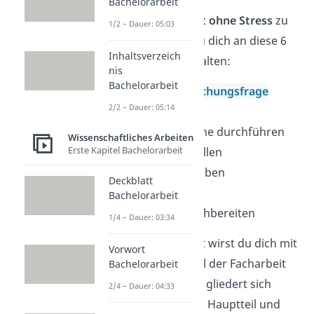
Bachelorarbeit
Um deine
Facharbeit ohne Stress
zu
1/2 – Dauer: 05:03
schreiben, kannst du dich an diese 6
Inhaltsverzeich
einfachen Schritte halten:
nis
Bachelorarbeit
Thema und Forschungsfrage
2/2 – Dauer: 05:14
festlegen
Literaturrecherche durchführen
Wissenschaftliches Arbeiten
Erste Kapitel Bachelorarbeit
Gliederung erstellen
Facharbeit schreiben
Deckblatt
Richtig zitieren
Bachelorarbeit
Formalitäten nachbereiten
1/4 – Dauer: 03:34
Den Großteil der Zeit wirst du dich mit
Vorwort
dem
inhaltlichen
Teil der Facharbeit
Bachelorarbeit
beschäftigen. Dieser gliedert sich
2/4 – Dauer: 04:33
in die Einleitung, den Hauptteil und