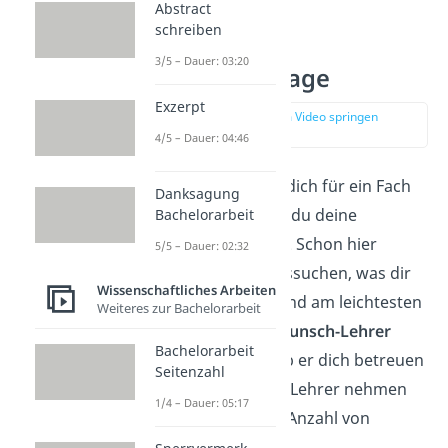
Abstract
schreiben
Thema und
3/5 – Dauer: 03:20
Forschungsfrage
Exzerpt
zur Stelle im Video springen
(00:30)
4/5 – Dauer: 04:46
Als Erstes musst du dich für ein Fach
Danksagung
entscheiden, in dem du deine
Bachelorarbeit
Facharbeit schreibst. Schon hier
5/5 – Dauer: 02:32
solltest du etwas aussuchen, was dir
Wissenschaftliches Arbeiten
selbst Spaß macht und am leichtesten
Weiteres zur Bachelorarbeit
fällt.
Frage deinen
Wunsch-
Lehrer
Bachelorarbeit
möglichst schnell
, ob er dich
betreuen
Seitenzahl
kann. Denn m
anche Lehrer nehmen
1/4 – Dauer: 05:17
nur eine bestimmte Anzahl von
Facharbeiten an
.