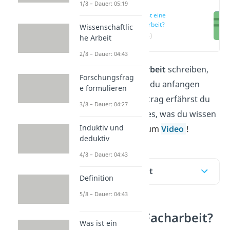
1/8 – Dauer: 05:19
Was ist eine
Facharbeit?
Wissenschaftlic
(00:14)
he Arbeit
2/8 – Dauer: 04:43
Du sollst eine
Facharbeit
schreiben,
Forschungsfrag
aber weißt nicht, wo du anfangen
e formulieren
sollst? In diesem Beitrag erfährst du
3/8 – Dauer: 04:27
Schritt für Schritt alles, was du wissen
Induktiv und
musst.
Hier geht’s zum
Video
!
deduktiv
4/8 – Dauer: 04:43
Inhaltsübersicht
Definition
5/8 – Dauer: 04:43
Was ist eine Facharbeit?
Was ist ein