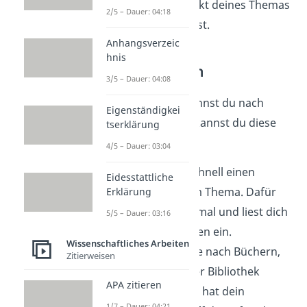
einem anderen Aspekt deines Themas
2/5 – Dauer: 04:18
mehr Literatur findest.
Anhangsverzeic
hnis
Internetquellen
3/5 – Dauer: 04:08
Auch im
Internet
kannst du nach
Eigenständigkei
Quellen suchen. So kannst du diese
tserklärung
gut nutzen:
4/5 – Dauer: 03:04
Verschaffe dir schnell einen
Eidesstattliche
Überblick zu dem Thema. Dafür
Erklärung
googelst du erstmal und liest dich
5/5 – Dauer: 03:16
in die ersten Seiten ein.
Wissenschaftliches Arbeiten
Suche mit Google nach Büchern,
Zitierweisen
die du nicht in der Bibliothek
APA zitieren
findest. Vielleicht hat dein
1/7 – Dauer: 04:21