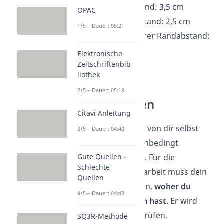
linker Randabstand: 3,5 cm
OPAC
rechter Randabstand: 2,5 cm
1/5 – Dauer: 05:21
oberer und unterer Randabstand:
2 cm
Elektronische
Blocksatz
Zeitschriftenbib
liothek
2/5 – Dauer: 05:18
Richtig zitieren
Citavi Anleitung
Alle Inhalte, die nicht von dir selbst
3/5 – Dauer: 04:40
stammen, müssen unbedingt
gekennzeichnet sein. Für die
Gute Quellen -
Schlechte
Bewertung der Facharbeit muss dein
Quellen
Lehrer nachvollziehen,
woher du
4/5 – Dauer: 04:43
deine Informationen hast
. Er wird
deine Quellen überprüfen.
SQ3R-Methode