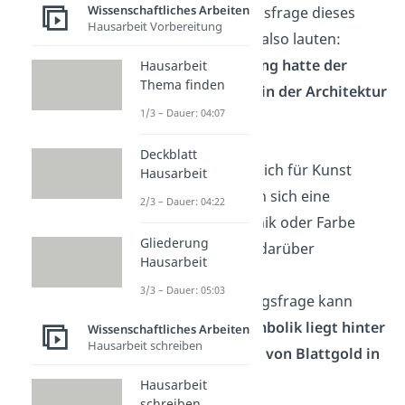
Wissenschaftliches Arbeiten
→ Die Forschungsfrage dieses
Hausarbeit Vorbereitung
Schülers könnte also lauten:
Welche Bedeutung hatte der
Hausarbeit
Thema finden
goldene Schnitt in der Architektur
1/3 – Dauer: 04:07
der Antike?
Deckblatt
Ein Schüler, der sich für Kunst
Hausarbeit
interessiert, kann sich eine
2/3 – Dauer: 04:22
bestimmte Technik oder Farbe
Gliederung
aussuchen, und darüber
Hausarbeit
schreiben.
3/3 – Dauer: 05:03
→ Eine Forschungsfrage kann
sein:
Welche Symbolik liegt hinter
Wissenschaftliches Arbeiten
Hausarbeit schreiben
der Verwendung von Blattgold in
der Malerei?
Hausarbeit
schreiben