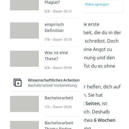
Plagiat?
zur Stelle im Video springen
(00:14)
6/8 – Dauer: 05:12
Eine
Facharbeit
ist die erste
empirisch
Definition
wissenschaftliche Arbeit, die du in der
7/8 – Dauer: 03:18
Schule selbstständig schreibst. Doch
du brauchst davor keine Angst zu
Was ist eine
haben: Mit etwas Planung und den
These?
richtigen Tipps schaffst du es ohne
8/8 – Dauer: 03:54
Druck!
Wissenschaftliches Arbeiten
Bachelorarbeit Vorbereitung
Die Facharbeit soll dir helfen, dich auf
die Uni vorzubereiten. Sie hat
Bachelorarbeit
eine Länge von
10-12 Seiten
, ist
1/5 – Dauer: 05:26
also recht umfangreich. Deshalb
bekommst du auch etwa
6 Wochen
Bachelorarbeit
Zeit
für die Bearbeitung.
Thema finden