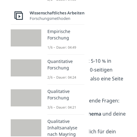
Wissenschaftliches Arbeiten
Forschungsmethoden
Empirische
Forschung
Einleitung
1/6 – Dauer: 04:49
Die Einleitung nimmt 5-10 % in
Quantitative
Forschung
Anspruch. Bei einer 10-seitigen
2/6 – Dauer: 04:24
Facharbeit macht sie also eine Seite
aus.
Qualitative
Forschung
Beantworte hier folgende Fragen:
3/6 – Dauer: 04:21
Wie lautet dein
Thema
und deine
Qualitative
Fragestellung?
Inhaltsanalyse
Warum hast du dich für dein
nach Mayring