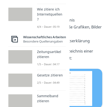
Hauptteil
Wie zitiere ich
Fazit
Internetquellen
?
Literaturverzeichnis
Anhang (für große Grafiken, Bilder
4/4 – Dauer: 05:19
oder Tabellen)
Wissenschaftliches Arbeiten
Selbstständigkeitserklärung
Besondere Quellenangaben
So ist das Inhaltsverzeichnis einer
Zeitungsartikel
zitieren
Facharbeit aufgebaut:
1/5 – Dauer: 04:17
Gesetze zitieren
2/5 – Dauer: 04:49
Sammelband
zitieren