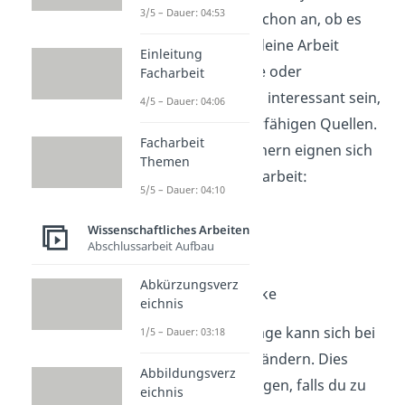
3/5 – Dauer: 04:53
oder Artikel vorher schon an, ob es
bzw. er wirklich für deine Arbeit
Einleitung
geeignet ist. Romane oder
Facharbeit
Erzählungen können interessant sein,
4/5 – Dauer: 04:06
sind aber keine zitierfähigen Quellen.
Facharbeit
Diese Arten von Büchern eignen sich
Themen
super für deine Facharbeit:
5/5 – Dauer: 04:10
Lehrbücher
Wissenschaftliches Arbeiten
Monografien
Abschlussarbeit Aufbau
Sammelbände
Abkürzungsverz
Nachschlagewerke
eichnis
Deine Forschungsfrage kann sich bei
1/5 – Dauer: 03:18
diesem Schritt noch ändern. Dies
Abbildungsverz
solltest du dir überlegen, falls du zu
eichnis