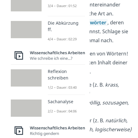
mehrere Sätze hintereinander
3/4 – Dauer: 01:52
nicht auf die gleiche Art an.
Nutze nur
Fremdwörter
, deren
Die Abkürzung
ff.
Bedeutung zu kennst. Schlage sie
4/4 – Dauer: 02:29
bei Zweifeln nochmal nach.
Wissenschaftliches Arbeiten
Vermeide diese 3 Arten von Wörtern!
Wie schreibe ich eine...?
Sie können den starken Inhalt deiner
Facharbeit abwerten.
Reflexion
schreiben
Umgangssprache (z. B.
krass,
1/2 – Dauer: 03:40
total, auf einmal)
Sachanalyse
Füllwörter (z. B.
völlig, sozusagen,
eigentlich)
2/2 – Dauer: 04:06
Subjektive Wörter (z. B.
natürlich,
Wissenschaftliches Arbeiten
selbstverständlich, logischerweise)
Richtig gendern