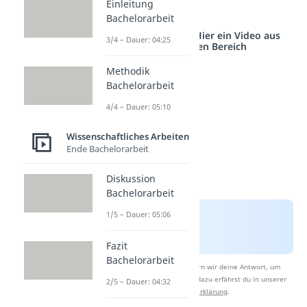
Einleitung
das Fazit.
Bachelorarbeit
Studyflix vernetzt: Hier ein Video aus
3/4 – Dauer: 04:25
einem anderen Bereich
Methodik
Bachelorarbeit
4/4 – Dauer: 05:10
Wissenschaftliches Arbeiten
Ende Bachelorarbeit
Diskussion
Bachelorarbeit
1/5 – Dauer: 05:06
Fazit
Bachelorarbeit
Nach Beantwortung speichern wir deine Antwort, um
Studyflix zu verbessern. Mehr dazu erfährst du in unserer
2/5 – Dauer: 04:32
Datenschutzerklärung
.