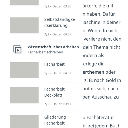
Suche nach Schlagwörtern, die mit
1/2 – Dauer: 03:36
deinem Thema zu tun haben. Dafür
Selbstständigke
kannst du die Suchmaschine in deiner
itserklärung
Bibliothek verwenden. Wenn du nicht
2/2 – Dauer: 04:05
gleich etwas findest, verliere nicht den
Mut! Vielleicht steht dein Thema nicht
Wissenschaftliches Arbeiten
Facharbeit schreiben
im Titel vom Buch, sondern als
einzelnes Kapitel. Überlege dir
Facharbeit
deswegen einige
Oberthemen
oder
1/5 – Dauer: 04:03
Synonyme
. Wenn du z. B. nach Gold in
Gemälden suchst, lohnt es sich, nach
Facharbeit
Deckblatt
dem Oberthema Farben Ausschau zu
2/5 – Dauer: 03:17
halten.
Achte darauf, dass du Fachliteratur
Gliederung
Facharbeit
verwendest. Schau dir bei jedem Buch