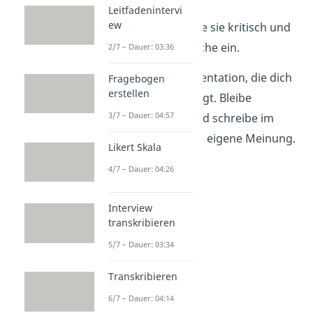
diese anhand der
Leitfadenintervi
ew
Literatur. Hinterfrage sie kritisch und
gehe auf Widersprüche ein.
2/7 – Dauer: 03:36
Erläutere die Argumentation, die dich
Fragebogen
erstellen
am meisten überzeugt. Bleibe
3/7 – Dauer: 04:57
dennoch sachlich und schreibe im
Hauptteil nicht deine eigene Meinung.
Likert Skala
4/7 – Dauer: 04:26
Interview
transkribieren
5/7 – Dauer: 03:34
Transkribieren
6/7 – Dauer: 04:14
Fazit