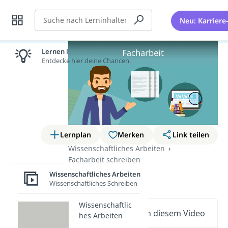
Suche
Neu: Karriere
Lernen lohnt sich!
Entdecke hier deine Chancen.
Lernplan
Merken
Link teilen
Wissenschaftliches Arbeiten
Facharbeit schreiben
Facharbeit
Wissenschaftliches Arbeiten
Wissenschaftliches Schreiben
Wissenschaftlic
Wichtige Inhalte in diesem Video
hes Arbeiten