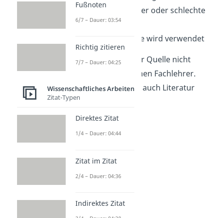
Fußnoten
Rechtschreibfehler oder schlechte
6/7 – Dauer: 03:54
Grammatik
Umgangssprache wird verwendet
Richtig zitieren
Wenn du dir bei einer Quelle nicht
7/7 – Dauer: 04:25
scher bist, frage deinen Fachlehrer.
Vielleicht kann er dir auch Literatur
Wissenschaftliches Arbeiten
Zitat-Typen
empfehlen.
Direktes Zitat
1/4 – Dauer: 04:44
Zitat im Zitat
2/4 – Dauer: 04:36
Indirektes Zitat