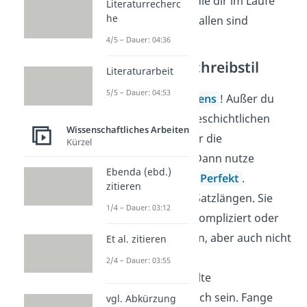
weitere Fragen, die dir im Laufe
Literaturrecherc
he
der Arbeit eingefallen sind
4/5 – Dauer: 04:36
Sprache und Schreibstil
Literaturarbeit
5/5 – Dauer: 04:53
Schreibe im
Präsens
! Außer du
schreibst über geschichtlichen
Wissenschaftliches Arbeiten
Hintergrund oder die
Kürzel
Vergangenheit. Dann nutze
Ebenda (ebd.)
Präteritum
oder
Perfekt
.
zitieren
Achte auf deine Satzlängen. Sie
1/4 – Dauer: 03:12
sollten nicht zu kompliziert oder
verschachtelt sein, aber auch nicht
Et al. zitieren
zu kurz.
2/4 – Dauer: 03:55
Dein
Satzbau
sollte
abwechslungsreich sein. Fange
vgl. Abkürzung