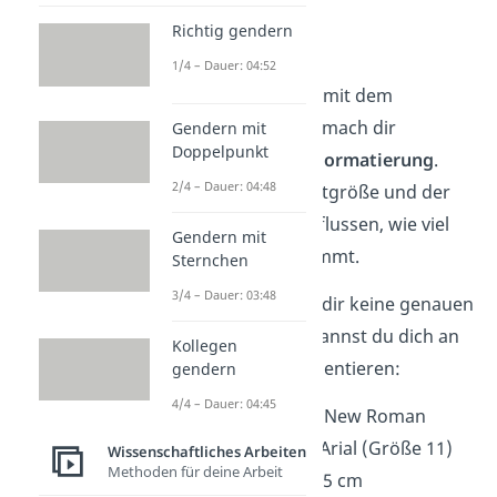
Richtig gendern
Formatierung
1/4 – Dauer: 04:52
Bevor du überhaupt mit dem
Schreiben anfängst, mach dir
Gendern mit
Doppelpunkt
Gedanken über die
Formatierung
.
2/4 – Dauer: 04:48
Besonders die Schriftgröße und der
Zeilenabstand beeinflussen, wie viel
Gendern mit
Platz dein Text einnimmt.
Sternchen
3/4 – Dauer: 03:48
Wenn dein Betreuer dir keine genauen
Anweisungen gibt, kannst du dich an
Kollegen
diesen Richtlinien orientieren:
gendern
4/4 – Dauer: 04:45
Schriftart: Times New Roman
(Größe 12) oder Arial (Größe 11)
Wissenschaftliches Arbeiten
Methoden für deine Arbeit
Zeilenabstand: 1,5 cm