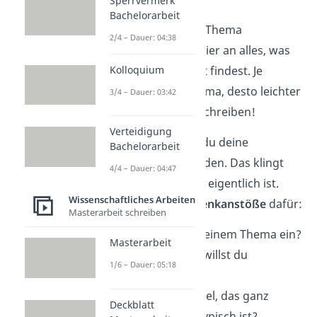
Sperrvermerk
Bachelorarbeit
Nun solltest du dein Thema
2/4 – Dauer: 04:38
eingrenzen. Denke hier an alles, was
du selbst interessant findest. Je
Kolloquium
spannender das Thema, desto leichter
3/4 – Dauer: 03:42
kannst du darüber schreiben!
Verteidigung
Als Nächstes musst du deine
Bachelorarbeit
Forschungsfrage finden. Das klingt
4/4 – Dauer: 04:47
komplizierter, als sie eigentlich ist.
Wissenschaftliches Arbeiten
Hier sind ein paar
Denkanstöße
dafür:
Masterarbeit schreiben
Was fällt dir zu deinem Thema ein?
Masterarbeit
Welchen Aspekt willst du
1/6 – Dauer: 05:18
hervorheben?
Gibt es ein Beispiel, das ganz
Deckblatt
typisch oder untypisch ist?