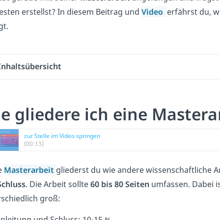
sten erstellst? In diesem Beitrag und
Video
erfährst du, w
gt.
Inhaltsübersicht
e gliedere ich eine Mastera
zur Stelle im Video springen
(00:13)
e
Masterarbeit
gliederst du wie andere wissenschaftliche A
Schluss
. Die Arbeit sollte
60 bis 80 Seiten
umfassen. Dabei is
schiedlich groß:
inleitung und Schluss: 10-15 %