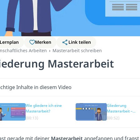
Lernplan
Merken
Link teilen
nschaftliches Arbeiten
Masterarbeit schreiben
iederung Masterarbeit
chtige Inhalte in diesem Video
Wie gliedere ich eine
Gliederung
Masterarbeit?
Masterarbeit –
Erklärung der
(00:13)
(00:52)
einzelnen Kapitel
ast gerade mit deiner
Masterarbeit
angefangen und fragst 