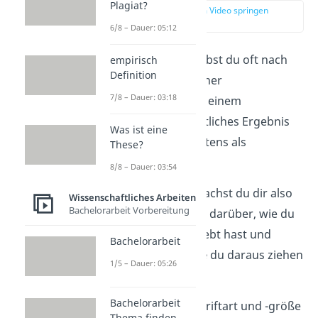
Plagiat?
zur Stelle im Video springen
(00:16)
6/8 – Dauer: 05:12
Eine Reflexion schreibst du oft nach
empirisch
Definition
einem
Praktikum
, einer
7/8 – Dauer: 03:18
Gruppenarbeit
oder einem
Seminar
. Dein schriftliches Ergebnis
Was ist eine
bezeichnest du meistens als
These?
Reflexionsbericht
.
8/8 – Dauer: 03:54
Bei einer Relexion machst du dir also
Wissenschaftliches Arbeiten
Bachelorarbeit Vorbereitung
schriftlich Gedanken darüber, wie du
die Lernsituation erlebt hast und
Bachelorarbeit
welche
Erkenntnisse
du daraus ziehen
1/5 – Dauer: 05:26
kannst.
Bachelorarbeit
Der Umfang, die Schriftart und -größe
Thema finden