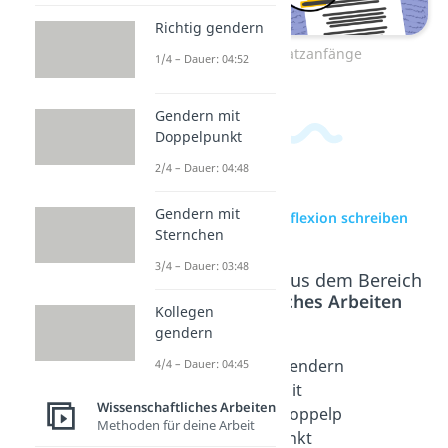
Richtig gendern
Zum Video: Satzanfänge
1/4 – Dauer: 04:52
Gendern mit
Doppelpunkt
2/4 – Dauer: 04:48
Gendern mit
zur Videoseite: Reflexion schreiben
Sternchen
3/4 – Dauer: 03:48
Beliebte Inhalte aus dem Bereich
Wissenschaftliches Arbeiten
Kollegen
gendern
Sachanal
Richtig
Gendern
4/4 – Dauer: 04:45
yse
gendern
mit
Wissenschaftliches Arbeiten
Dauer: 04:06
Dauer: 04:52
Doppelp
Methoden für deine Arbeit
unkt