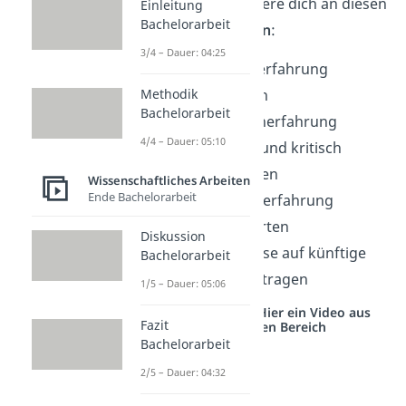
zu schreiben, orientiere dich an diesen
Einleitung
Bachelorarbeit
4 einfachen Schritten
:
3/4 – Dauer: 04:25
Einleitung:
Lernerfahrung
Methodik
zusammenfassen
Bachelorarbeit
Analyse:
Mit Lernerfahrung
4/4 – Dauer: 05:10
theoriebezogen und kritisch
auseinandersetzen
Wissenschaftliches Arbeiten
Ende Bachelorarbeit
Bewertung:
Lernerfahrung
persönlich bewerten
Diskussion
Fazit:
Erkenntnisse auf künftige
Bachelorarbeit
Situationen übertragen
1/5 – Dauer: 05:06
Studyflix vernetzt: Hier ein Video aus
Fazit
einem anderen Bereich
Bachelorarbeit
2/5 – Dauer: 04:32