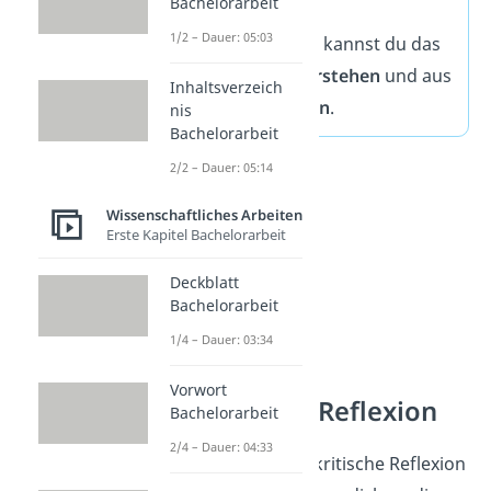
Bachelorarbeit
1/2 – Dauer: 05:03
Mit einer Reflexion kannst du das
Erlebnis besser
verstehen
und aus
Inhaltsverzeich
der Situation
lernen
.
nis
Bachelorarbeit
2/2 – Dauer: 05:14
Wissenschaftliches Arbeiten
Erste Kapitel Bachelorarbeit
Deckblatt
Bachelorarbeit
1/4 – Dauer: 03:34
Vorwort
Aufbau einer Reflexion
Bachelorarbeit
2/4 – Dauer: 04:33
Um eine gelungene kritische Reflexion