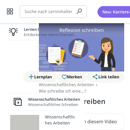
Suche
Neu: Karriere
Lernen lohnt sich!
Entdecke hier deine Chancen.
Lernplan
Merken
Link teilen
Wissenschaftliches Arbeiten
Wie schreibe ich eine...?
Reflexion schreiben
Wissenschaftliches Arbeiten
Wissenschaftliches Schreiben
Wissenschaftlic
Wichtige Inhalte in diesem Video
hes Arbeiten