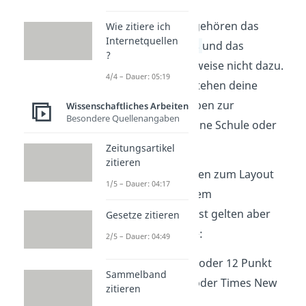
Zum Seitenumfang gehören das
Wie zitiere ich
Internetquellen
Literaturverzeichnis
und das
?
Deckblatt
normalerweise nicht dazu.
4/4 – Dauer: 05:19
Auf dem Deckblatt stehen deine
Kontaktdaten, Angaben zur
Wissenschaftliches Arbeiten
Besondere Quellenangaben
Lerntätigkeit und deine Schule oder
Universität.
Zeitungsartikel
zitieren
Die genauen Vorgaben zum Layout
1/5 – Dauer: 04:17
erhältst du von deinem
Aufgabensteller. Meist gelten aber
Gesetze zitieren
diese Standardwerte:
2/5 – Dauer: 04:49
Schriftgröße:
11 oder 12 Punkt
Sammelband
Schriftart:
Arial oder Times New
zitieren
Roman