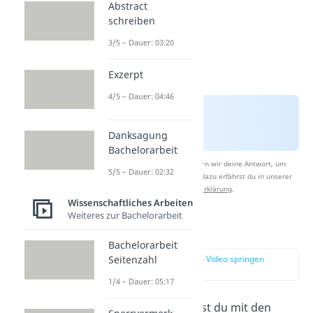
Abstract
schreiben
3/5 – Dauer: 03:20
Exzerpt
4/5 – Dauer: 04:46
Danksagung
Bachelorarbeit
Nach Beantwortung speichern wir deine Antwort, um
5/5 – Dauer: 02:32
Studyflix zu verbessern. Mehr dazu erfährst du in unserer
Datenschutzerklärung
.
Wissenschaftliches Arbeiten
Weiteres zur Bachelorarbeit
Einleitung
Bachelorarbeit
zur Stelle im Video springen
Seitenzahl
(00:40)
1/4 – Dauer: 05:17
Deine Reflexion leitest du mit den