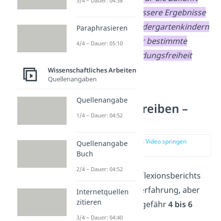
3/4 – Dauer: 04:38
weiß ich, dass ich bessere Ergebnisse
erziele, wenn ich Kindergartenkindern
Paraphrasieren
bei Projekten nur für bestimmte
4/4 – Dauer: 05:10
Tätigkeiten Entscheidungsfreiheit
gebe.
Wissenschaftliches Arbeiten
Quellenangaben
Quellenangabe
Reflexion schreiben –
1/4 – Dauer: 04:52
Formalia
zur Stelle im Video springen
Quellenangabe
(02:40)
Buch
2/4 – Dauer: 04:52
Die Länge deines Reflexionsberichts
variiert je nach Lernerfahrung, aber
Internetquellen
zitieren
meist umfasst er ungefähr
4 bis 6
Seiten
.
3/4 – Dauer: 04:40