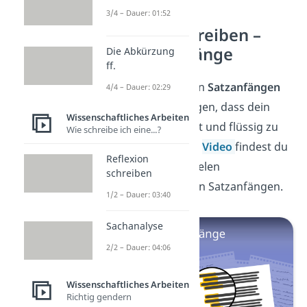
3/4 – Dauer: 01:52
Reflexion schreiben –
Gute Satzanfänge
Die Abkürzung
ff.
Mit unterschiedlichen
Satzanfängen
4/4 – Dauer: 02:29
kannst du dafür sorgen, dass dein
Wissenschaftliches Arbeiten
Reflexionsbericht gut und flüssig zu
Wie schreibe ich eine...?
lesen ist. In unserem
Video
findest du
Reflexion
eine Übersicht mit vielen
schreiben
abwechslungsreichen Satzanfängen.
1/2 – Dauer: 03:40
Sachanalyse
2/2 – Dauer: 04:06
Wissenschaftliches Arbeiten
Richtig gendern