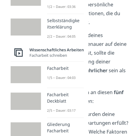
formulierst du eine persönliche
1/2 – Dauer: 03:36
Haltung zu den Situationen, die du
Selbstständigke
zuvor analysiert hast.
itserklärung
Da du in diesem Teil deines
2/2 – Dauer: 04:05
Reflexionsberichts genauer auf deine
Wissenschaftliches Arbeiten
Erfahrungen eingehst, sollte die
Facharbeit schreiben
persönliche Bewertung deiner
Facharbeit
Lernerlebnisse
ausführlicher
sein als
1/5 – Dauer: 04:03
der Rest.
Dabei kannst du dich an diesen
fünf
Facharbeit
Leitfragen
orientieren:
Deckblatt
2/5 – Dauer: 03:17
Erwartungen:
Wurden deine
anfänglichen Erwartungen erfüllt?
Gliederung
Facharbeit
Erfolgsfaktoren:
Welche Faktoren