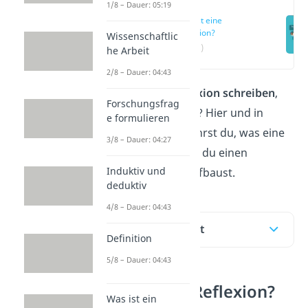
1/8 – Dauer: 05:19
Was ist eine
Reflexion?
Wissenschaftlic
(00:16)
he Arbeit
2/8 – Dauer: 04:43
Du musst eine
Reflexion schreiben
,
Forschungsfrag
weißt aber nicht wie? Hier und in
e formulieren
unserem
Video
erfährst du, was eine
3/8 – Dauer: 04:27
Reflexion ist und wie du einen
Induktiv und
Reflexionsbericht aufbaust.
deduktiv
4/8 – Dauer: 04:43
Inhaltsübersicht
Definition
5/8 – Dauer: 04:43
Was ist eine Reflexion?
Was ist ein