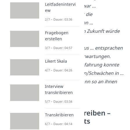
Leitfadenintervi
Weniger positiv war …
ew
Im Rückblick war die
2/7 – Dauer: 03:36
Durchführung von …
problematisch. In Zukunft würde
Fragebogen
erstellen
ich eher …
Die Ergebnisse aus … entsprachen
3/7 – Dauer: 04:57
(nicht) meinen Erwartungen.
Likert Skala
Durch die Lernerfahrung konnte
4/7 – Dauer: 04:26
ich meine Stärken/Schwächen in …
erkennen und kann so an ihnen
Interview
arbeiten.
transkribieren
5/7 – Dauer: 03:34
Reflexion schreiben –
Transkribieren
Dos und Don’ts
6/7 – Dauer: 04:14