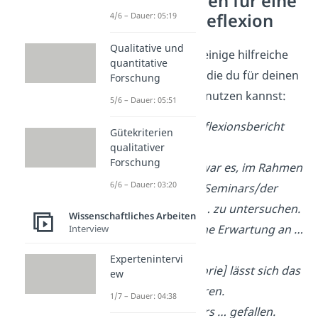
Formulierungen für eine
richtig gute Reflexion
4/6 – Dauer: 05:19
Qualitative und
Schau dir hier noch einige hilfreiche
quantitative
Formulierungen
an, die du für deinen
Forschung
Reflexionsbericht benutzen kannst:
5/6 – Dauer: 05:51
Im folgenden Reflexionsbericht
Gütekriterien
geht es um …
qualitativer
Forschung
Die Zielsetzung war es, im Rahmen
6/6 – Dauer: 03:20
des Praktikums/Seminars/der
Gruppenarbeit, … zu untersuchen.
Wissenschaftliches Arbeiten
Meine anfängliche Erwartung an …
Interview
bestand darin, …
Expertenintervi
Laut [Autor/Theorie] lässt sich das
ew
auf … zurückführen.
1/7 – Dauer: 04:38
Mir hat besonders … gefallen.