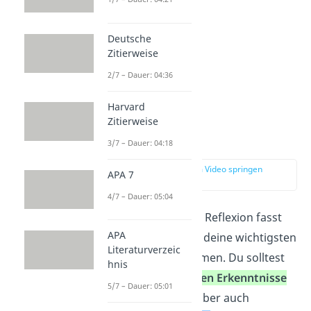
Deutsche
Zitierweise
2/7 – Dauer: 04:36
Harvard
Zitierweise
Fazit
3/7 – Dauer: 04:18
zur Stelle im Video springen
APA 7
(02:22)
4/7 – Dauer: 05:04
Im Schlussteil deiner Reflexion fasst
APA
du noch einmal kurz deine wichtigsten
Literaturverzeic
Erkenntnisse zusammen.
Du solltest
hnis
vor allem die
positiven Erkenntnisse
5/7 – Dauer: 05:01
betonen.
Du führst aber auch