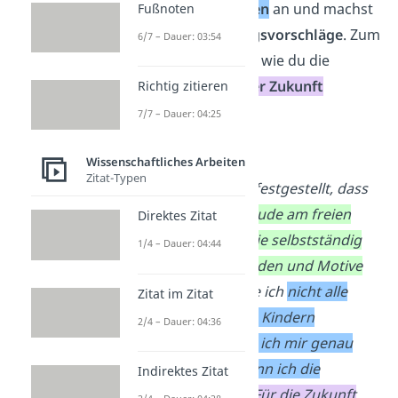
negative Erfahrungen
an und machst
Fußnoten
hierzu
Verbesserungsvorschläge
. Zum
6/7 – Dauer: 03:54
Schluss legst du dar, wie du die
Lernerkenntnis
in der Zukunft
Richtig zitieren
einsetzen
kannst.
7/7 – Dauer: 04:25
➡️
Beispiel:
Wissenschaftliches Arbeiten
Zitat-Typen
Insgesamt habe ich festgestellt, dass
die
Kinder große Freude am freien
Direktes Zitat
Basteln haben und sie selbstständig
1/4 – Dauer: 04:44
verschiedene Methoden und Motive
wählen.
Jedoch sollte ich
nicht alle
Zitat im Zitat
Entscheidungen den Kindern
2/4 – Dauer: 04:36
überlassen
, weshalb ich mir genau
überlegen muss, wann ich die
Indirektes Zitat
Methode anwende.
Für die Zukunft