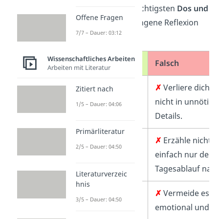
Schau dir hier die wichtigsten
Dos und
Offene Fragen
Don’ts
für eine gelungene Reflexion
7/7 – Dauer: 03:12
an:
Wissenschaftliches Arbeiten
Richtig
Falsch
Arbeiten mit Literatur
✓
Nenne nur die
✗
Verliere dich
Zitiert nach
wichtigsten
nicht in unnötige
1/5 – Dauer: 04:06
Lernerlebnisse.
Details.
Primärliteratur
✓
Beschreibe das
✗
Erzähle nicht
2/5 – Dauer: 04:50
Ziel deiner
einfach nur dein
Lernerfahrung.
Tagesablauf nach
Literaturverzeic
hnis
✓
Begründe deine
✗
Vermeide es,
3/5 – Dauer: 04:50
persönliche
emotional und