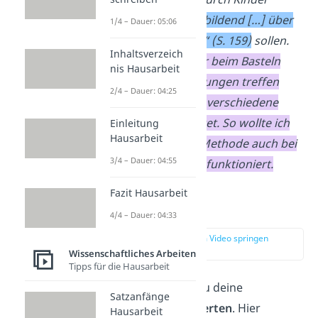
„spielend, bastelnd, bildend […] über
1/4 – Dauer: 05:06
sich hinauswachsen“ (S. 159)
sollen.
Inhaltsverzeich
Die Idee, dass Kinder beim Basteln
nis Hausarbeit
selbst alle Entscheidungen treffen
2/4 – Dauer: 04:25
dürfen, habe ich auf verschiedene
Aufgaben ausgeweitet. So wollte ich
Einleitung
Hausarbeit
überprüfen, ob die Methode auch bei
3/4 – Dauer: 04:55
anderen Tätigkeiten funktioniert.
Fazit Hausarbeit
Bewertung
4/4 – Dauer: 04:33
zur Stelle im Video springen
(01:40)
Wissenschaftliches Arbeiten
Tipps für die Hausarbeit
Als nächstes sollst du deine
Satzanfänge
Lernerlebnisse bewerten
. Hier
Hausarbeit