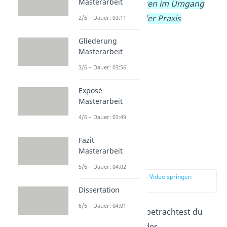
Masterarbeit
erworbene Fähigkeiten im Umgang
mit Kleinkindern in der Praxis
2/6 – Dauer: 03:11
anzuwenden
.
Gliederung
Masterarbeit
3/6 – Dauer: 03:56
Exposé
Masterarbeit
4/6 – Dauer: 03:49
Fazit
Masterarbeit
Analyse
5/6 – Dauer: 04:02
zur Stelle im Video springen
(01:06)
Dissertation
6/6 – Dauer: 04:01
In diesem Abschnitt betrachtest du
Schlüsselmomente
der