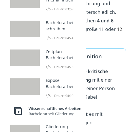
sind je nach Lernerfahrung und
2/5 – Dauer: 03:59
Aufgabenstellung unterschiedlich.
Meist musst du zwischen
4 und 6
Bachelorarbeit
Seiten
in der Schriftgröße 11 oder
12
schreiben
schreiben.
3/5 – Dauer: 04:24
Zeitplan
Reflexion — Definition
Bachelorarbeit
4/5 – Dauer: 04:23
Reflexion meint die
kritische
Auseinandersetzung
mit einer
Exposé
Bachelorarbeit
erlebten Situation, einer Person
5/5 – Dauer: 04:10
oder einer Sache. Dabei
überprüfst
du das
Wissenschaftliches Arbeiten
Erlebte,
vergleichst
es mit
Bachelorarbeit Gliederung
anderen Erfahrungen
Gliederung
und
bewertest
es.