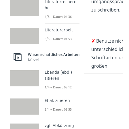
Bewertung,
umgangssprachl
Literaturrecherc
he
sodass andere sie
zu schreiben.
4/5 – Dauer: 04:36
nachvollziehen
können.
Literaturarbeit
5/5 – Dauer: 04:53
✓
Halte dich an
✗
Benutze nicht
formale Vorgaben
unterschiedliche
Wissenschaftliches Arbeiten
der
Schriftarten und 
Kürzel
Aufgabenstellung.
größen.
Ebenda (ebd.)
zitieren
1/4 – Dauer: 03:12
Et al. zitieren
2/4 – Dauer: 03:55
vgl. Abkürzung