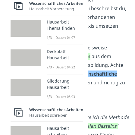
Wissenschaftliches Arbeiten
Lernerfahrung. Dabei beschreibst du,
Hausarbeit Vorbereitung
inwiefern du deine vorhandenen
Hausarbeit
Kenntnisse in die Praxis umsetzen
Thema finden
konntest.
1/3 – Dauer: 04:07
Dazu gehören beispielsweise
Deckblatt
theoretisches Wissen
aus dem
Hausarbeit
Studium oder der Ausbildung. Achte
2/3 – Dauer: 04:22
hierbei darauf,
wissenschaftliche
Gliederung
Quellen
zu verwenden und richtig zu
Hausarbeit
zitieren!
3/3 – Dauer: 05:03
➡️
Beispiel:
Wissenschaftliches Arbeiten
Hausarbeit schreiben
Für das Projekt nutzte ich die Methode
des sogenannten
‚freien Bastelns‘
Hausarbeit
(Schäfer, 1993),
wodurch Kinder
schreiben