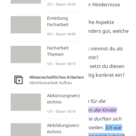
haben Erfolg oder Hindernisse
3/5 – Dauer: 04:53
verursacht?
Einleitung
Bewertung:
Welche Aspekte
Facharbeit
gefielen dir besonders gut, welche
4/5 – Dauer: 04:06
weniger?
Facharbeit
Lerngewinn:
Was nimmst du als
Themen
zentrale Einsicht mit?
5/5 – Dauer: 04:10
Anwendung:
Wie setzt du diesen
Lerngewinn künftig konkret ein?
Wissenschaftliches Arbeiten
Abschlussarbeit Aufbau
➡️
Beispiel:
Abkürzungsverz
Bei der Vorbereitung für die
eichnis
Bastelarbeiten
zeigten die Kinder
1/5 – Dauer: 03:18
Freude am Projekt.
Sie durften sich
Abbildungsverz
selbst in Gruppen einteilen.
Ich war
eichnis