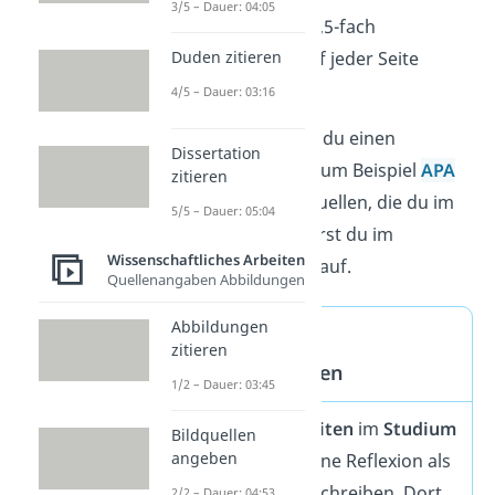
3/5 – Dauer: 04:05
Zeilenabstand:
1,5-fach
Seitenzahlen:
auf jeder Seite
Duden zitieren
sichtbar
4/5 – Dauer: 03:16
Beim Zitieren wählst du einen
Dissertation
einheitlichen Stil — zum Beispiel
APA
zitieren
oder Chicago. Alle Quellen, die du im
5/5 – Dauer: 05:04
Text belegt hast, führst du im
Wissenschaftliches Arbeiten
Literaturverzeichnis auf.
Quellenangaben Abbildungen
Abbildungen
Reflexionen bei
zitieren
Abschlussarbeiten
1/2 – Dauer: 03:45
Bei
Abschlussarbeiten
im
Studium
Bildquellen
angeben
musst du häufig eine Reflexion als
Teil deines
Fazits
schreiben. Dort
2/2 – Dauer: 04:53