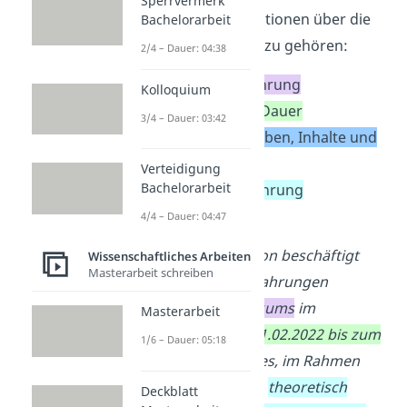
Sperrvermerk
wichtigsten
Informationen über die
Bachelorarbeit
Lernsituation ein. Dazu gehören:
2/4 – Dauer: 04:38
Art der Lernerfahrung
Kolloquium
Ort, Datum und Dauer
3/4 – Dauer: 03:42
Wichtigste Aufgaben, Inhalte und
Abläufe
Verteidigung
Bachelorarbeit
Ziel der Lernerfahrung
4/4 – Dauer: 04:47
➡️ Beispiel:
Die folgende Reflexion beschäftigt
Wissenschaftliches Arbeiten
Masterarbeit schreiben
sich mit den Lernerfahrungen
während des
Praktikums
im
Masterarbeit
Kindergarten vom 01.02.2022 bis zum
1/6 – Dauer: 05:18
01.06.2022
. Ziel war es, im Rahmen
eines
Bastelprojekts
,
theoretisch
Deckblatt