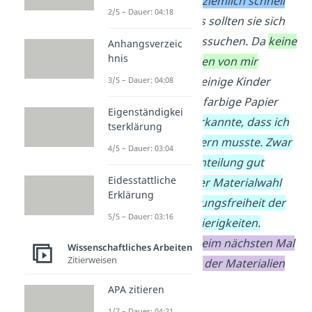
begeistert, dass das ziemlich schnell
2/5 – Dauer: 04:18
klappte.
Als Nächstes sollten sie sich
Bastelmaterialien aussuchen
.
Da
keine
Anhangsverzeic
hnis
weiteren Anweisungen von mir
kamen, stritten sich einige Kinder
3/5 – Dauer: 04:08
darum, wer welches farbige Papier
Eigenständigkei
benutzen darf.
Ich erkannte, dass ich
tserklärung
meine Methode ändern musste. Zwar
4/5 – Dauer: 03:04
hatte die Gruppeneinteilung gut
Eidesstattliche
geklappt, aber bei der Materialwahl
Erklärung
führte die Entscheidungsfreiheit der
5/5 – Dauer: 03:16
Kinder eher zu Schwierigkeiten.
Deshalb würde ich beim nächsten Mal
Wissenschaftliches Arbeiten
Zitierweisen
selbst die Verteilung der Materialien
übernehmen.
APA zitieren
1/7 – Dauer: 04:21