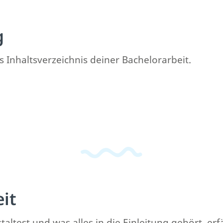
g
s Inhaltsverzeichnis deiner Bachelorarbeit.
eit
altest und was alles in die Einleitung gehört, erf