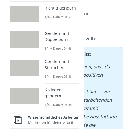
zusammen.
Richtig gendern
Kurz, klar und ohne
1/4 – Dauer: 04:52
Wiederholungen.
Kurzer Ausblick
Gendern mit
Nur, wenn er sinnvoll ist.
Doppelpunkt
2/4 – Dauer: 04:48
➡️
Beispielausschnitt
:
Gendern mit
Die Ergebnisse zeigen, dass das
Sternchen
Homeoffice einen positiven
3/4 – Dauer: 03:48
Einfluss auf die
Kollegen
Arbeitszufriedenheit hat — vor
gendern
allem, wenn die Mitarbeitenden
4/4 – Dauer: 04:45
genügend Flexibilität und
passende technische Ausstattung
Wissenschaftliches Arbeiten
Methoden für deine Arbeit
haben. Damit wurde die