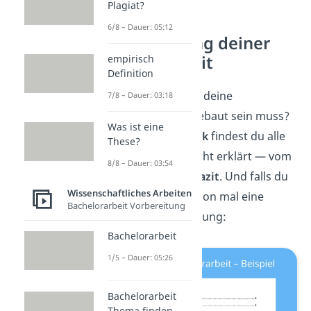
Plagiat?
6/8 – Dauer: 05:12
Die Gliederung deiner
Bachelorarbeit
empirisch
Definition
Du willst wissen, wie deine
7/8 – Dauer: 03:18
Bachelorarbeit aufgebaut sein muss?
Was ist eine
In unserem
Überblick
findest du alle
These?
typischen Kapitel leicht erklärt — vom
8/8 – Dauer: 03:54
Deckblatt bis
zum
Fazit
. Und falls du
Wissenschaftliches Arbeiten
es eilig hast,
hier
schon mal eine
Bachelorarbeit Vorbereitung
beispielhafte Gliederung:
Bachelorarbeit
1/5 – Dauer: 05:26
Bachelorarbeit
Thema finden