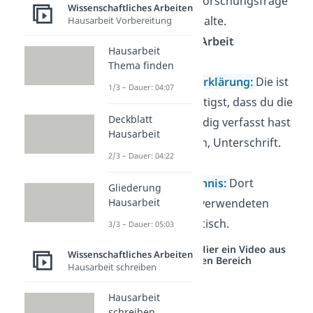
beantworte die Forschungsfrage
Wissenschaftliches Arbeiten
— ohne neue Inhalte.
Hausarbeit Vorbereitung
➡️
5 %–10 % der Arbeit
Hausarbeit
Thema finden
Eidesstattliche Erklärung
:
Die ist
1/3 – Dauer: 04:07
Pflicht
! Du bestätigst, dass du die
Deckblatt
Arbeit selbstständig verfasst hast
Hausarbeit
— mit Ort, Datum, Unterschrift.
2/3 – Dauer: 04:22
Literaturverzeichnis
:
Dort
Gliederung
sortierst du alle verwendeten
Hausarbeit
Quellen
alphabetisch.
3/3 – Dauer: 05:03
Studyflix vernetzt: Hier ein Video aus
Wissenschaftliches Arbeiten
einem anderen Bereich
Hausarbeit schreiben
Hausarbeit
schreiben