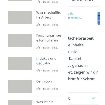
1/8 – Dauer: 05:19
Wissenschaftlic
Wie ist die
he Arbeit
Bachelorarbeit
aufgebaut?
(00:15)
2/8 – Dauer: 04:43
Forschungsfrag
Die
Gliederung
der
Bachelorarbeit
e formulieren
legt fest, wie du deine Inhalte
3/8 – Dauer: 04:27
strukturiert und schlüssig
präsentierst. Welche Kapitel
Induktiv und
deduktiv
dazugehören und was genau in
4/8 – Dauer: 04:43
welches Kapitel gehört, zeigen wir dir
hier und im
Video
Schritt für Schritt.
Definition
5/8 – Dauer: 04:43
Inhaltsübersicht
Was ist ein