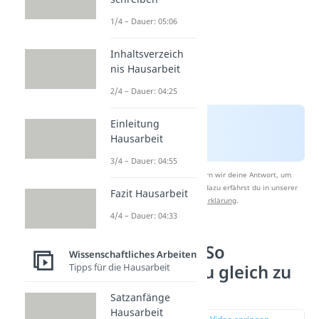
1/4 – Dauer: 05:06
Inhaltsverzeich
nis Hausarbeit
2/4 – Dauer: 04:25
Einleitung
Hausarbeit
3/4 – Dauer: 04:55
Nach Beantwortung speichern wir deine Antwort, um
Studyflix zu verbessern. Mehr dazu erfährst du in unserer
Fazit Hausarbeit
Datenschutzerklärung
.
4/4 – Dauer: 04:33
Einleitung — So
Wissenschaftliches Arbeiten
Tipps für die Hausarbeit
überzeugst du gleich zu
Beginn
Satzanfänge
Hausarbeit