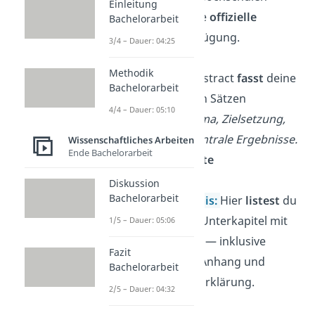
Einleitung
stellen dafür eine
offizielle
Bachelorarbeit
Vorlage
zur Verfügung.
3/4 – Dauer: 04:25
Methodik
Abstract:
Der Abstract
fasst
deine
Bachelorarbeit
Arbeit in wenigen Sätzen
4/4 – Dauer: 05:10
zusammen
:
Thema, Zielsetzung,
Methode
und
zentrale Ergebnisse.
Wissenschaftliches Arbeiten
Ende Bachelorarbeit
➡️
maximal 1 Seite
Diskussion
Bachelorarbeit
Inhaltsverzeichnis:
Hier
listest
du
alle
Kapitel
und Unterkapitel mit
1/5 – Dauer: 05:06
Seitenzahlen
auf
— inklusive
Fazit
Verzeichnissen, Anhang und
Bachelorarbeit
eidesstattlicher Erklärung.
2/5 – Dauer: 04:32