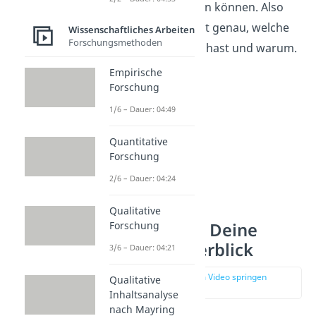
verstehen und prüfen können. Also
beschreibe möglichst genau, welche
Wissenschaftliches Arbeiten
Forschungsmethoden
Schritte du gemacht hast und warum.
Empirische
Forschung
1/6 – Dauer: 04:49
Quantitative
Forschung
2/6 – Dauer: 04:24
Qualitative
Forschung
Ergebnisse — Deine
Daten im Überblick
3/6 – Dauer: 04:21
zur Stelle im Video springen
Qualitative
(03:11)
Inhaltsanalyse
nach Mayring