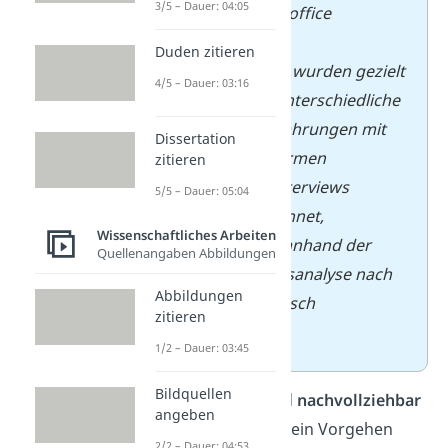
3/5 – Dauer: 04:05
zum Thema Homeoffice
durchgeführt. Die
Duden zitieren
Gesprächspartner wurden gezielt
4/5 – Dauer: 03:16
ausgewählt, um unterschiedliche
Branchen und Erfahrungen mit
Dissertation
mobilen Arbeitsformen
zitieren
abzubilden. Die Interviews
5/5 – Dauer: 05:04
wurden aufgezeichnet,
Wissenschaftliches Arbeiten
transkribiert und anhand der
Quellenangaben Abbildungen
qualitativen Inhaltsanalyse nach
Abbildungen
Mayring systematisch
zitieren
ausgewertet.
1/2 – Dauer: 03:45
Bildquellen
Tipp
:
Sei
präzise
und
nachvollziehbar
angeben
— dein Leser muss dein Vorgehen
2/2 – Dauer: 04:53