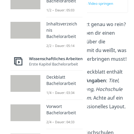
Bachelorarbeit
zur Stelle im Video springen
(00:15)
1/2 – Dauer: 05:03
Aber was kommt jetzt genau wo rein?
Inhaltsverzeich
nis
Keine Sorge! Wir geben dir einen
Bachelorarbeit
schnellen
Überblick
über die
2/2 – Dauer: 05:14
einzelnen Kapitel, damit du weißt, was
du wann und wo unterbringen musst!
Wissenschaftliches Arbeiten
Erste Kapitel Bachelorarbeit
Deckblatt
:
Das Deckblatt enthält
Deckblatt
die
wichtigsten Angaben
:
Titel,
Bachelorarbeit
Name, Studiengang,
Hochschule
1/4 – Dauer: 03:34
und
Abgabedatum
. Achte auf ein
schlichtes, professionelles Layout.
Vorwort
Bachelorarbeit
➡️
1 Seite
2/4 – Dauer: 04:33
Übrigens
:
Viele Hochschulen