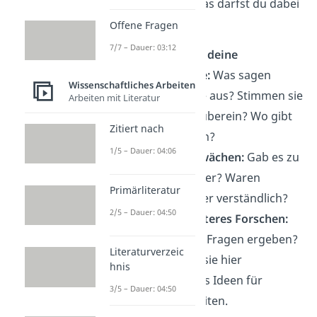
Ergebnisse — und das darfst du dabei
nicht vergessen:
Offene Fragen
7/7 – Dauer: 03:12
Beziehe dich auf deine
Forschungsfrage:
Was sagen
Wissenschaftliches Arbeiten
deine Ergebnisse aus? Stimmen sie
Arbeiten mit Literatur
mit der Theorie überein? Wo gibt
Zitiert nach
es Abweichungen?
1/5 – Dauer: 04:06
Sprich über Schwächen:
Gab es zu
wenige Teilnehmer? Waren
Primärliteratur
Antworten schwer verständlich?
2/5 – Dauer: 04:50
Ausblick auf weiteres Forschen:
Haben sich neue Fragen ergeben?
Literaturverzeic
Dann kannst du sie hier
hnis
ansprechen — als Ideen für
3/5 – Dauer: 04:50
kommende Arbeiten.