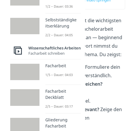
zur Stelle im Video springen
(01:45)
1/2 – Dauer: 03:36
Selbstständigke
Schauen wir uns jetzt die wichtigsten
itserklärung
Bestandteile einer Bachelorarbeit
2/2 – Dauer: 04:05
noch etwas genauer an — beginnend
mit der
Einleitung
. Dort nimmst du
Wissenschaftliches Arbeiten
Facharbeit schreiben
deine Leser mit ins Thema. Du zeigst:
Facharbeit
Worum geht es?
Formuliere dein
Thema klar und verständlich.
1/5 – Dauer: 04:03
Was willst du erreichen?
Facharbeit
Beschreibe dein
Deckblatt
Untersuchungsziel.
2/5 – Dauer: 03:17
Warum ist es relevant?
Zeige den
wissenschaftlichen
Gliederung
Zusammenhang.
Facharbeit