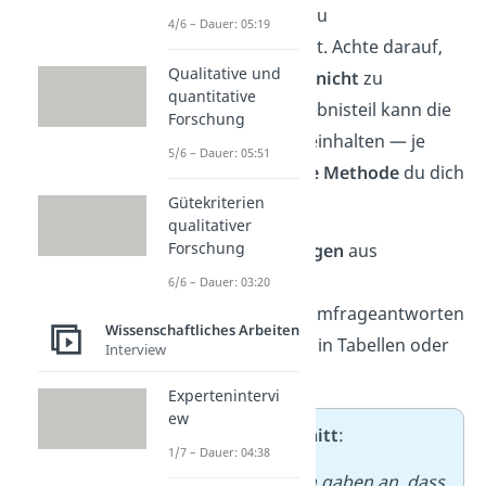
Jetzt zeigst du, was du
4/6 – Dauer: 05:19
herausgefunden hast. Achte darauf,
Qualitative und
die Ergebnisse noch
nicht
zu
quantitative
bewerten
! Dein Ergebnisteil kann die
Forschung
folgenden Punkte beinhalten — je
5/6 – Dauer: 05:51
nachdem, für
welche Methode
du dich
Gütekriterien
entschieden hast:
qualitativer
Forschung
Häufigste Aussagen
aus
Interviews
6/6 – Dauer: 03:20
Verteilung
von Umfrageantworten
Wissenschaftliches Arbeiten
Auffällige Daten
in Tabellen oder
Interview
Diagrammen
Expertenintervi
ew
➡️
Beispielausschnitt
:
1/7 – Dauer: 04:38
75 % der Befragten gaben an, dass