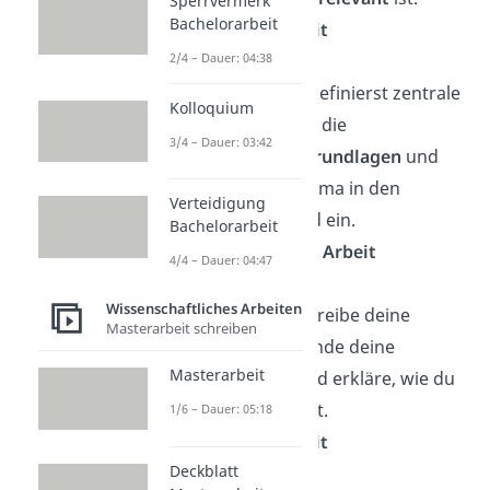
Sperrvermerk
Bachelorarbeit
➡️
10 % der Arbeit
2/4 – Dauer: 04:38
Theorieteil
: Du definierst zentrale
Kolloquium
Begriffe, erklärst die
3/4 – Dauer: 03:42
theoretischen Grundlagen
und
ordnest dein Thema in den
Verteidigung
Forschungsstand ein.
Bachelorarbeit
➡️
30 %–40 % der Arbeit
4/4 – Dauer: 04:47
Wissenschaftliches Arbeiten
Methodik
:
Beschreibe deine
Masterarbeit schreiben
Methode
, begründe deine
Masterarbeit
Entscheidung und erkläre, wie du
vorgegangen bist.
1/6 – Dauer: 05:18
➡️
10 % der Arbeit
Deckblatt