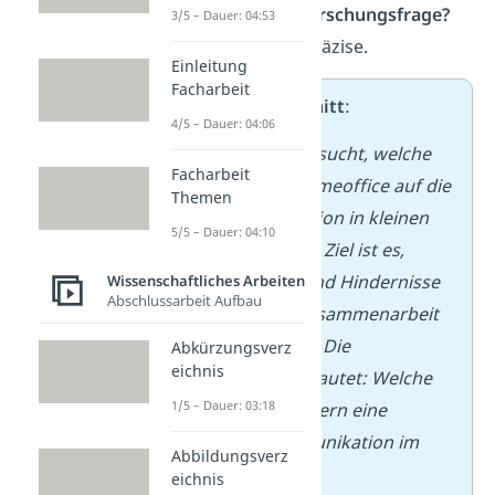
Was ist deine Forschungsfrage?
3/5 – Dauer: 04:53
Formuliere sie präzise.
Einleitung
Facharbeit
➡️
Beispielausschnitt
:
4/5 – Dauer: 04:06
Diese Arbeit untersucht, welche
Facharbeit
Auswirkungen Homeoffice auf die
Themen
Teamkommunikation in kleinen
5/5 – Dauer: 04:10
Unternehmen hat. Ziel ist es,
Erfolgsfaktoren und Hindernisse
Wissenschaftliches Arbeiten
Abschlussarbeit Aufbau
in der digitalen Zusammenarbeit
herauszuarbeiten. Die
Abkürzungsverz
eichnis
Forschungsfrage lautet: Welche
1/5 – Dauer: 03:18
Bedingungen fördern eine
gelungene Kommunikation im
Abbildungsverz
virtuellen Raum?
eichnis