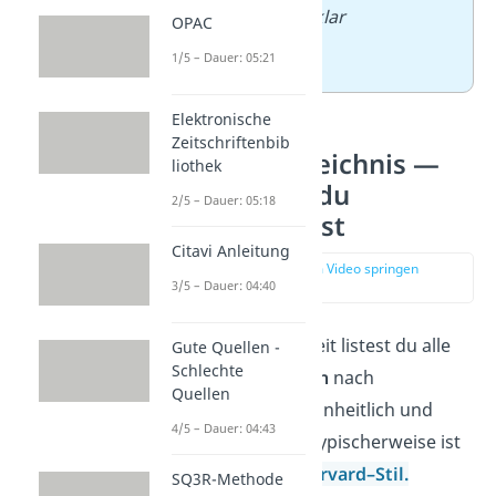
Forschungsfrage klar
OPAC
beantwortet.
1/5 – Dauer: 05:21
Elektronische
Zeitschriftenbib
Literaturverzeichnis —
liothek
Zeig, worauf du
2/5 – Dauer: 05:18
aufgebaut hast
Citavi Anleitung
zur Stelle im Video springen
3/5 – Dauer: 04:40
(04:24)
Am Ende deiner Arbeit listest du alle
Gute Quellen -
Schlechte
Quellen
alphabetisch
nach
Quellen
Nachnamen auf — einheitlich und
4/5 – Dauer: 04:43
sauber formatiert. Typischerweise ist
das im
APA-
oder
Harvard
–
Stil
.
SQ3R-Methode