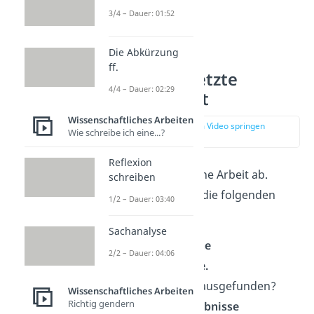
3/4 – Dauer: 01:52
Die Abkürzung
ff.
Fazit — Der letzte
4/4 – Dauer: 02:29
Eindruck zählt
Wissenschaftliches Arbeiten
zur Stelle im Video springen
Wie schreibe ich eine...?
(04:01)
Reflexion
Das Fazit
rundet
deine Arbeit ab.
schreiben
Dabei solltest du an die folgenden
1/2 – Dauer: 03:40
Inhalte denken:
Sachanalyse
Beantworte deine
2/2 – Dauer: 04:06
Forschungsfrage.
Was hast du herausgefunden?
Wissenschaftliches Arbeiten
Richtig gendern
Fasse deine Ergebnisse