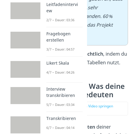
Leitfadenintervi
sie das Thema als „sehr
ew
interessant“ empfanden. 60 %
2/7 – Dauer: 03:36
fühlten sich durch das Projekt
motiviert.
Fragebogen
erstellen
3/7 – Dauer: 04:57
Tipp:
Mach es
übersichtlich
, indem du
Absätze, Listen oder Tabellen nutzt.
Likert Skala
4/7 – Dauer: 04:26
Diskussion — Was deine
Interview
Ergebnisse bedeuten
transkribieren
5/7 – Dauer: 03:34
zur Stelle im Video springen
(03:33)
Transkribieren
Nun geht es ans
Deuten
deiner
6/7 – Dauer: 04:14