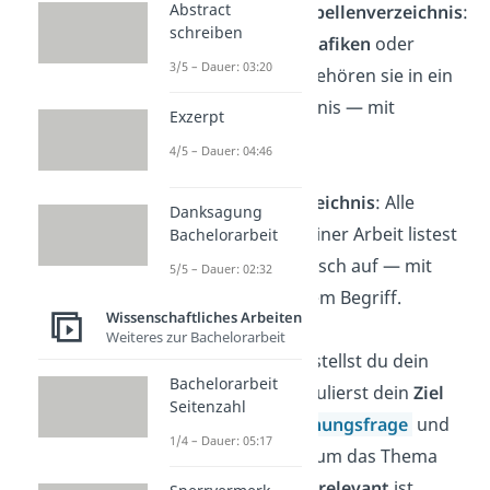
Abstract
Abbildungs- / Tabellenverzeichnis
:
schreiben
Wenn du viele
Grafiken
oder
3/5 – Dauer: 03:20
Tabellen
nutzt, gehören sie in ein
eigenes Verzeichnis — mit
Exzerpt
Seitenangaben.
4/5 – Dauer: 04:46
Abkürzungsverzeichnis
: Alle
Danksagung
Abkürzungen
deiner Arbeit listest
Bachelorarbeit
du hier alphabetisch auf — mit
5/5 – Dauer: 02:32
ausgeschriebenem Begriff.
Wissenschaftliches Arbeiten
Weiteres zur Bachelorarbeit
Einleitung
:
Hier stellst du dein
Bachelorarbeit
Thema vor, formulierst dein
Ziel
Seitenzahl
und deine
Forschungsfrage
und
1/4 – Dauer: 05:17
beschreibst, warum das Thema
wissenschaftlich
relevant
ist.