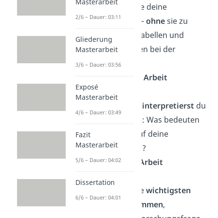
Masterarbeit
Ergebnisse
: Stelle deine
2/6 – Dauer: 03:11
Ergebnisse dar —
ohne
sie zu
interpretieren
. Tabellen und
Gliederung
Diagramme helfen bei der
Masterarbeit
Übersicht.
3/6 – Dauer: 03:56
➡️
10 %–20 % der Arbeit
Exposé
Masterarbeit
Diskussion
:
Jetzt
interpretierst
du
4/6 – Dauer: 03:49
deine Ergebnisse: Was bedeuten
sie im Hinblick auf deine
Fazit
Masterarbeit
Forschungsfrage?
5/6 – Dauer: 04:02
➡️
5 %–20 % der Arbeit
Dissertation
Fazit
:
Fasse deine
wichtigsten
6/6 – Dauer: 04:01
Ergebnisse zusammen
,