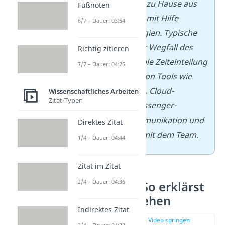
oder teilweise von zu Hause aus
Fußnoten
erledigen — meist mit Hilfe
6/7 – Dauer: 03:54
digitaler Technologien. Typische
Merkmale sind der Wegfall des
Richtig zitieren
Arbeitswegs, flexible Zeiteinteilung
7/7 – Dauer: 04:25
und die Nutzung von Tools wie
Videokonferenzen, Cloud-
Wissenschaftliches Arbeiten
Zitat-Typen
Diensten oder Messenger-
Diensten zur Kommunikation und
Direktes Zitat
Zusammenarbeit mit dem Team.
1/4 – Dauer: 04:44
Zitat im Zitat
2/4 – Dauer: 04:36
Methodik — So erklärst
du dein Vorgehen
Indirektes Zitat
zur Stelle im Video springen