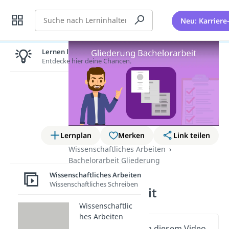
Suche
Neu: Karriere
Lernen lohnt sich!
Entdecke hier deine Chancen.
Lernplan
Merken
Link teilen
Wissenschaftliches Arbeiten
Bachelorarbeit Gliederung
Gliederung
Wissenschaftliches Arbeiten
Wissenschaftliches Schreiben
Bachelorarbeit
Wissenschaftlic
hes Arbeiten
Wichtige Inhalte in diesem Video