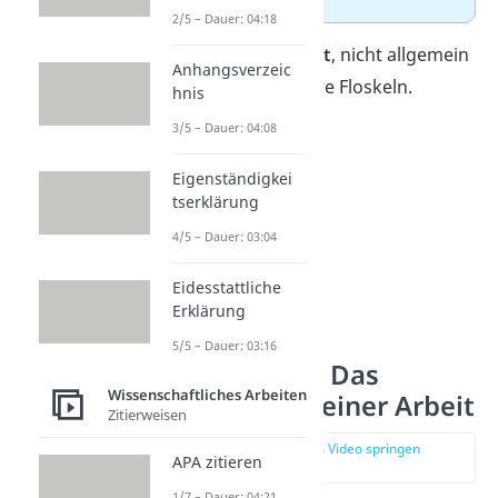
2/5 – Dauer: 04:18
Tipp:
Schreib
konkret
, nicht allgemein
Anhangsverzeic
— und vermeide leere Floskeln.
hnis
3/5 – Dauer: 04:08
Eigenständigkei
tserklärung
4/5 – Dauer: 03:04
Eidesstattliche
Erklärung
5/5 – Dauer: 03:16
Theorieteil — Das
Wissenschaftliches Arbeiten
Fundament deiner Arbeit
Zitierweisen
zur Stelle im Video springen
APA zitieren
(02:10)
1/7 – Dauer: 04:21