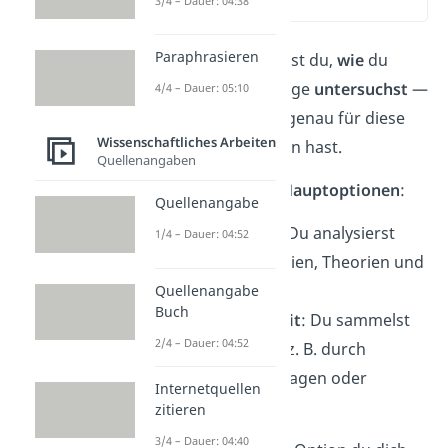
3/4 – Dauer: 04:38
(02:38)
Paraphrasieren
In der Methodik zeigst du,
wie
du
deine Forschungsfrage
untersuchst
—
4/4 – Dauer: 05:10
und
warum
du dich genau für diese
Wissenschaftliches Arbeiten
Methode
entschieden hast.
Quellenangaben
Dabei hast du zwei
Hauptoptionen
:
Quellenangabe
Literaturarbeit
:
Du analysierst
1/4 – Dauer: 04:52
bestehende Studien, Theorien und
Quellen.
Quellenangabe
Buch
Empirische Arbeit
: Du sammelst
2/4 – Dauer: 04:52
eigene Daten — z. B. durch
Interviews, Umfragen oder
Internetquellen
Experimente.
zitieren
3/4 – Dauer: 04:40