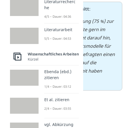
Literaturrecherc
he
➡️
Beispielausschnitt
:
4/5 – Dauer: 04:36
Die hohe Zustimmung (75 %) zur
Aussage „Ich arbeite gern im
Literaturarbeit
Homeoffice“ deutet darauf hin,
5/5 – Dauer: 04:53
dass flexible Arbeitsmodelle für
die Mehrheit der Befragten einen
Wissenschaftliches Arbeiten
Kürzel
positiven Einfluss auf die
Arbeitszufriedenheit haben
Ebenda (ebd.)
zitieren
könnten.
1/4 – Dauer: 03:12
Et al. zitieren
2/4 – Dauer: 03:55
vgl. Abkürzung