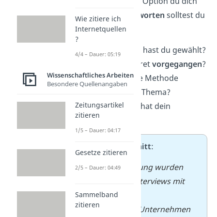
Aber egal für welche Option du dich
entscheidest,
beantworten
solltest du
Wie zitiere ich
immer:
Internetquellen
?
Welche
Methode
hast du gewählt?
4/4 – Dauer: 05:19
Wie bist du konkret
vorgegangen
?
Wissenschaftliches Arbeiten
Warum war diese Methode
Besondere Quellenangaben
sinnvoll
für dein Thema?
Zeitungsartikel
Welche
Grenzen
hat dein
zitieren
Vorgehen?
1/5 – Dauer: 04:17
➡️
Beispielausschnitt
:
Gesetze zitieren
Für die Untersuchung wurden
2/5 – Dauer: 04:49
zehn qualitative Interviews mit
Führungskräften
Sammelband
zitieren
mittelständischer Unternehmen