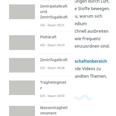
wie sich Schwingungen durch Luft,
Zentripetalkraft
Wasser oder feste Stoffe bewegen.
und
Dabei erkennst du, warum sich
Zentrifugalkraft
Wellen je nach Medium
3/8 – Dauer: 05:31
unterschiedlich schnell ausbreiten
Fliehkraft
und wie Begriffe wie Frequenz
4/8 – Dauer: 04:29
oder Längswelle einzuordnen sind.
Im
Zentrifugalkraft
Ingenieurwissenschaftenbereich
5/8 – Dauer: 04:28
findest du passende Videos zu
diesem und verwandten Themen.
Trägheitsgeset
z
6/8 – Dauer: 04:50
Massenträgheit
smoment