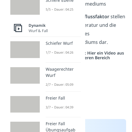
Schiefe Ebene
Ausbreitungsmediums
5/5 – Dauer: 04:25
Den
größten Einflussfaktor
stellen
hierbei die Temperatur und die
Dynamik
Wurf & Fall
Beschaffenheit des
Ausbreitungsmediums dar.
Schiefer Wurf
Studyflix vernetzt: Hier ein Video aus
1/7 – Dauer: 04:26
einem anderen Bereich
Waagerechter
Wurf
2/7 – Dauer: 05:09
Freier Fall
3/7 – Dauer: 04:39
Freier Fall
Übungsaufgab