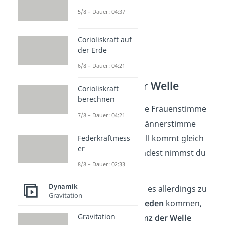
5/8 – Dauer: 04:37
Corioliskraft auf
der Erde
6/8 – Dauer: 04:21
Frequenz der Welle
Corioliskraft
berechnen
Ob dich eine hohe Frauenstimme
7/8 – Dauer: 04:21
oder eine tiefe Männerstimme
ansingt, der Schall kommt gleich
Federkraftmess
er
schnell an. Zumindest nimmst du
8/8 – Dauer: 02:33
es so wahr.
Dynamik
In Wahrheit kann es allerdings zu
Gravitation
feinen Unterschieden
kommen,
Gravitation
wenn die
Frequenz der Welle