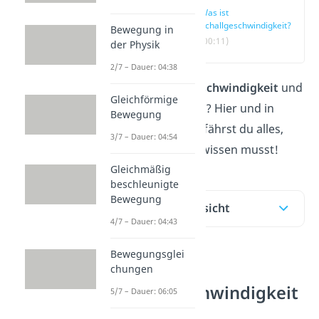
Was ist
Schallgeschwindigkeit?
Bewegung in
(00:11)
der Physik
2/7 – Dauer: 04:38
Was ist
Schallgeschwindigkeit
und
Gleichförmige
wie schnell ist sie? Hier und in
Bewegung
diesem
Video
erfährst du alles,
3/7 – Dauer: 04:54
was du über sie wissen musst!
Gleichmäßig
beschleunigte
Bewegung
Inhaltsübersicht
4/7 – Dauer: 04:43
Bewegungsglei
Was ist
chungen
Schallgeschwindigkeit
5/7 – Dauer: 06:05
?