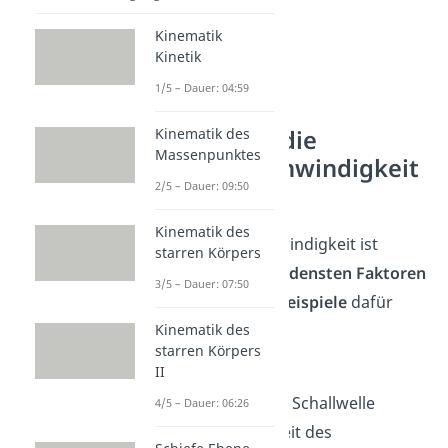
Kinematik
Kinetik
1/5 – Dauer: 04:59
Wovon ist die
Kinematik des
Massenpunktes
Schallgeschwindigkeit
2/5 – Dauer: 09:50
abhängig?
Kinematik des
Die Schallgeschwindigkeit ist
starren Körpers
von den
verschiedensten Faktoren
3/5 – Dauer: 07:50
abhängig.
Drei Beispiele
dafür
wären:
Kinematik des
starren Körpers
II
Temperatur
Frequenz der Schallwelle
4/5 – Dauer: 06:26
Beschaffenheit des