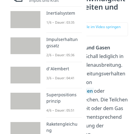
Impuls und Kraft
— Flüssigkeiten und
Inertialsystem
Gase
1/6 – Dauer: 03:35
zur Stelle im Video springen
(00:40)
Impulserhaltun
gssatz
In
Flüssigkeiten und Gasen
2/6 – Dauer: 05:36
bewegt sich der Schall lediglich in
Richtung der Wellenausbreitung.
d'Alembert
Bei diesem Ausbreitungsverhalten
3/6 – Dauer: 04:41
kannst du auch von
Longitudinalwellen
oder
Superpositions
Längswellen sprechen. Die Teilchen
prinzip
von der Flüssigkeit oder dem Gas
4/6 – Dauer: 05:51
bewegen sich dementsprechend
Raketengleichu
auch nur in Richtung der
ng