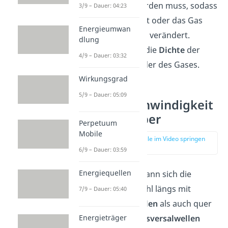
ausgeübt werden muss, sodass
3/9 – Dauer: 04:23
die Flüssigkeit oder das Gas
Energieumwan
sein Volumen verändert.
dlung
ρ
beschreibt die
Dichte
der
4/9 – Dauer: 03:32
Flüssigkeit oder des Gases.
Wirkungsgrad
5/9 – Dauer: 05:09
Schallgeschwindigkeit
— Festkörper
Perpetuum
Mobile
zur Stelle im Video springen
(03:50)
6/9 – Dauer: 03:59
Energiequellen
In
Festkörpern
kann sich die
Schallwelle sowohl längs mit
7/9 – Dauer: 05:40
Longitudinalwellen
als auch quer
Energieträger
in Form von
Transversalwellen