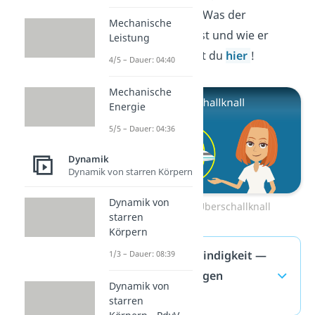
Überschallknall
. Was der
Mechanische
Überschallknall ist und wie er
Leistung
entsteht, erfährst du
hier
!
4/5 – Dauer: 04:40
Mechanische
Energie
5/5 – Dauer: 04:36
Dynamik
Dynamik von starren Körpern
Dynamik von
Zum Video: Überschallknall
starren
Körpern
Schallgeschwindigkeit —
1/3 – Dauer: 08:39
häufigste Fragen
Dynamik von
(ausklappen)
starren