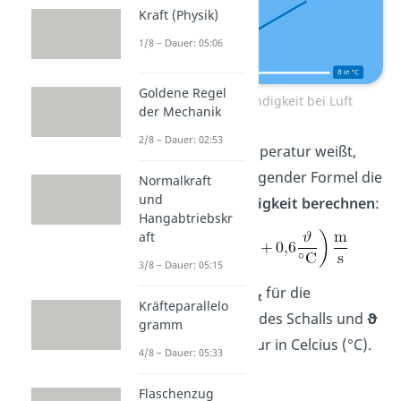
Kraft (Physik)
1/8 – Dauer: 05:06
Goldene Regel
Schallgeschwindigkeit bei Luft
der Mechanik
2/8 – Dauer: 02:53
Wenn du die Temperatur weißt,
kannst du mit folgender Formel die
Normalkraft
und
Schallgeschwindigkeit berechnen
:
Hangabtriebskr
aft
3/8 – Dauer: 05:15
Hierbei steht
c
für die
Luft
Kräfteparallelo
Geschwindigkeit des Schalls und
ϑ
gramm
für die Temperatur in Celcius (°C).
4/8 – Dauer: 05:33
Flaschenzug