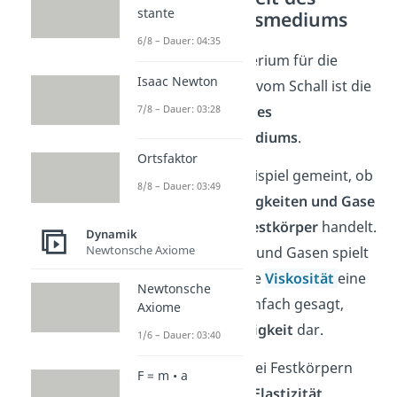
stante
Ausbreitungsmediums
6/8 – Dauer: 04:35
Ein weiteres Kriterium für die
Isaac Newton
Geschwindigkeit vom Schall ist die
Beschaffenheit des
7/8 – Dauer: 03:28
Ausbreitungsmediums
.
Ortsfaktor
Damit ist zum Beispiel gemeint, ob
8/8 – Dauer: 03:49
es sich um
Flüssigkeiten und Gase
oder um einen
Festkörper
handelt.
Dynamik
Newtonsche Axiome
Bei Flüssigkeiten und Gasen spielt
beispielsweise die
Viskosität
eine
Newtonsche
wichtige Rolle. Einfach gesagt,
Axiome
stellt das die
Zähigkeit
dar.
1/6 – Dauer: 03:40
Dahingegen ist bei Festkörpern
F = m • a
zum Beispiel die
Elastizität