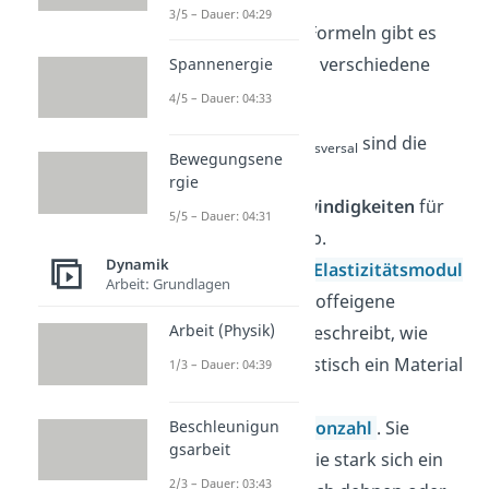
3/5 – Dauer: 04:29
Auch bei diesen Formeln gibt es
Variablen, die für verschiedene
Spannenergie
Größen stehen:
4/5 – Dauer: 04:33
c
sind die
longitudinal/transversal
Bewegungsene
jeweiligen
rgie
Schallgeschwindigkeiten
für
5/5 – Dauer: 04:31
den Wellentyp.
Dynamik
E
drückt den
Elastizitätsmodul
Arbeit: Grundlagen
aus. Dieser stoffeigene
Arbeit (Physik)
Zahlenwert beschreibt, wie
steif oder elastisch ein Material
1/3 – Dauer: 04:39
ist.
Beschleunigun
ν
ist die
Poissonzahl
. Sie
gsarbeit
drückt aus, wie stark sich ein
2/3 – Dauer: 03:43