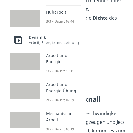
Material seitlich dehnen oder
stauchen lässt.
Hubarbeit
ρ
beschreibt die
Dichte
des
3/3 – Dauer: 03:44
Feststoffs.
Dynamik
Arbeit, Energie und Leistung
Arbeit und
Energie
1/5 – Dauer: 10:11
Arbeit und
Energie Übung
Überschallknall
2/5 – Dauer: 07:39
Wenn die Schallgeschwindigkeit
Mechanische
Arbeit
von schnellen Flugzeugen und Jets
3/5 – Dauer: 05:19
überschritten wird, kommt es zum