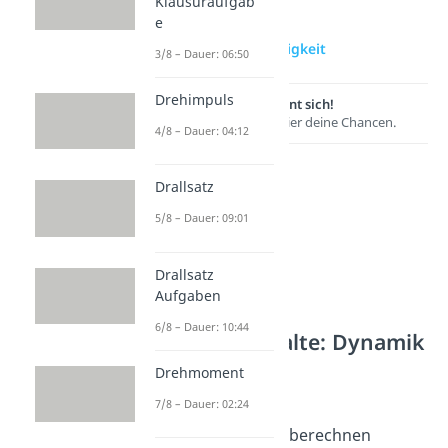
Klausuraufgab
e
zur Videoseite:
Schallgeschwindigkeit
3/8 – Dauer: 06:50
Drehimpuls
Lernen lohnt sich!
Entdecke hier deine Chancen.
4/8 – Dauer: 04:12
Drallsatz
5/8 – Dauer: 09:01
Drallsatz
Aufgaben
6/8 – Dauer: 10:44
Weitere Inhalte: Dynamik
Geschwindigkeit
Drehmoment
Geschwindigkeit
7/8 – Dauer: 02:24
Dauer: 03:12
Geschwindigkeit berechnen