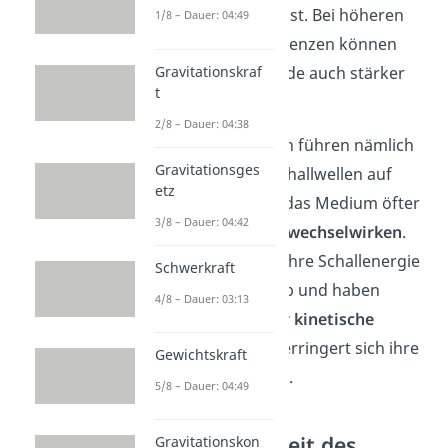
besonders hoch ist. Bei höheren
1/8 – Dauer: 04:49
Ultraschall-Frequenzen können
Gravitationskraf
diese Unterschiede auch stärker
t
ausfallen.
2/8 – Dauer: 04:38
Hohe Frequenzen führen nämlich
Gravitationsges
dazu, dass die Schallwellen auf
etz
dem Weg durch das Medium öfter
3/8 – Dauer: 04:42
mit den Teilchen
wechselwirken
.
Dabei geben sie ihre Schallenergie
Schwerkraft
an die Teilchen ab und haben
4/8 – Dauer: 03:13
dadurch
weniger kinetische
Energie
. Somit verringert sich ihre
Gewichtskraft
Geschwindigkeit
.
5/8 – Dauer: 04:49
Beschaffenheit des
Gravitationskon