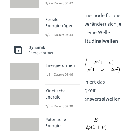
ausbreiten.
8/9 – Dauer: 04:42
Die Berechnungsmethode für die
Fossile
Geschwindigkeit verändert sich je
Energieträger
nachdem, was für eine Welle
9/9 – Dauer: 04:44
vorliegt. Bei
Longitudinalwellen
Dynamik
gilt:
Energieformen
Energieformen
1/5 – Dauer: 05:06
Hingegen funktioniert das
Schallgeschwindigkeit
Kinetische
Energie
berechnen bei
Transversalwellen
2/5 – Dauer: 04:30
mit:
Potentielle
Energie