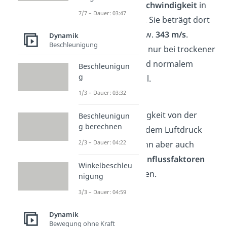
meistens die
Geschwindigkeit
in
7/7 – Dauer: 03:47
der Luft gemeint. Sie beträgt dort
ca.
1236 km/h
bzw.
343 m/s
.
Dynamik
Beschleunigung
Allerdings ist das nur bei trockener
Luft von 20 °C und normalem
Beschleunigun
g
Luftdruck
der Fall.
1/3 – Dauer: 03:32
Hierbei ist die
Schallgeschwindigkeit von der
Beschleunigun
g berechnen
Temperatur und dem Luftdruck
2/3 – Dauer: 04:22
abhängig. Sie kann aber auch
durch anderen
Einflussfaktoren
Winkelbeschleu
beeinflusst werden.
nigung
3/3 – Dauer: 04:59
Dynamik
Bewegung ohne Kraft