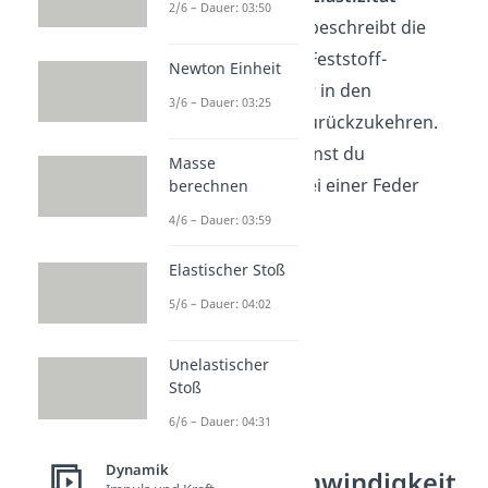
2/6 – Dauer: 03:50
bedeutend. Das beschreibt die
Eigenschaft des Feststoff-
Newton Einheit
Materials, wieder in den
3/6 – Dauer: 03:25
Grundzustand
zurückzukehren.
Das Konzept kannst du
Masse
beispielsweise bei einer Feder
berechnen
beobachten.
4/6 – Dauer: 03:59
Elastischer Stoß
5/6 – Dauer: 04:02
Unelastischer
Stoß
6/6 – Dauer: 04:31
Dynamik
Schallgeschwindigkeit