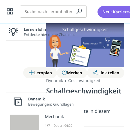
Suche
Neu: Karriere
Lernen lohnt sich!
Entdecke hier deine Chancen.
Lernplan
Merken
Link teilen
Dynamik
Geschwindigkeit
Schallgeschwindigkeit
Dynamik
Bewegungen: Grundlagen
Wichtige Inhalte in diesem
Mechanik
Video
1/7 – Dauer: 04:29