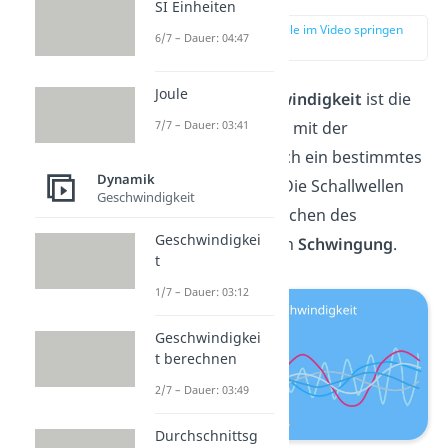
SI Einheiten
zur Stelle im Video springen
6/7 – Dauer: 04:47
(00:11)
Joule
Die
Schallgeschwindigkeit
ist die
Geschwindigkeit, mit der
7/7 – Dauer: 03:41
Schallwellen durch ein bestimmtes
Dynamik
Medium
reisen. Die Schallwellen
Geschwindigkeit
versetzen die Teilchen des
Geschwindigkei
Mediums dabei in
Schwingung
.
t
1/7 – Dauer: 03:12
Geschwindigkei
t berechnen
2/7 – Dauer: 03:49
Durchschnittsg