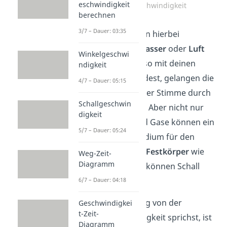
eschwindigkeit
Schallgeschwindigkeit
berechnen
3/7 – Dauer: 03:35
Das Medium kann hierbei
beispielsweise
Wasser
oder
Luft
Winkelgeschwi
sein. Wenn du also mit deinen
ndigkeit
Mitmenschen redest, gelangen die
4/7 – Dauer: 05:15
Schallwellen deiner Stimme durch
Schallgeschwin
die Luft zu ihnen. Aber nicht nur
digkeit
Flüssigkeiten und Gase können ein
5/7 – Dauer: 05:24
Ausbreitungsmedium für den
Schall sein. Auch
Festkörper
wie
Weg-Zeit-
Diagramm
Holz oder Metall können Schall
transportieren.
6/7 – Dauer: 04:18
Wenn du im Alltag von der
Geschwindigkei
t-Zeit-
Schallgeschwindigkeit sprichst, ist
Diagramm