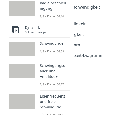
Dauer: 03:49
Radialbeschleu
Durchschnittsgeschwindigkeit
nigung
berechnen
8/8 – Dauer: 03:10
Dauer: 03:35
Winkelgeschwindigkeit
Dynamik
Dauer: 05:15
Schwingungen
Schallgeschwindigkeit
Dauer: 05:24
Schwingungen
Weg-Zeit-Diagramm
Dauer: 04:18
1/8 – Dauer: 08:58
Geschwindigkeit-Zeit-Diagramm
Dauer: 03:47
Schwingungsd
auer und
Amplitude
2/8 – Dauer: 05:27
Eigenfrequenz
und freie
Schwingung
3/8 – Dauer: 04:56