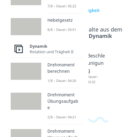
zur Videoseite:
7/8 – Dauer: 05:22
Schallgeschwindigkeit
Hebelgesetz
Beliebte Inhalte aus dem
8/8 – Dauer: 03:51
Bereich
Dynamik
Dynamik
Rotation und Trägheit II
Weg-
Geschw
Beschle
Zeit-
indigkei
unigun
Drehmoment
Diagra
t-Zeit-
g
berechnen
mm
Diagra
Dauer:
1/8 – Dauer: 04:26
03:32
Dauer:
mm
04:18
Dauer:
Drehmoment
03:47
Übungsaufgab
e
2/8 – Dauer: 04:21
Drehmoment