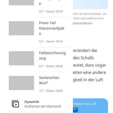
e
4/7 – Dauer: 03:59
Nach Beantwortung speichern wir deine Antwort, um
Studyflix zu verbessern. Mehr dazu erfährst du in
Freier Fall
unserer
Datenschutzerklärung
.
Klausuraufgab
e
Temperatur
5/7 – Dauer: 04:55
Die
Temperatur
verändert die
Fallbeschleunig
Geschwindigkeit des Schalls
ung
deutlich. Das bedeutet, dass sogar
6/7 – Dauer: 04:46
zwischen Jahreszeiten eine andere
Senkrechter
Schallgeschwindigkeit in der Luft
Wurf
existiert.
7/7 – Dauer: 04:03
Dynamik
Kraftarten der Mechanik