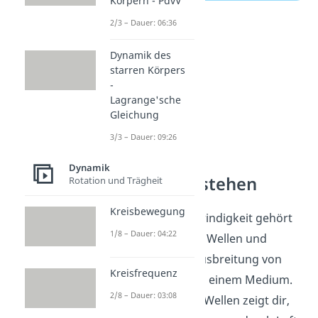
Körpern - PdvV
2/3 – Dauer: 06:36
Dynamik des
starren Körpers
-
Lagrange'sche
Gleichung
3/3 – Dauer: 09:26
Dynamik
Wellen verstehen
Rotation und Trägheit
Kreisbewegung
Die Schallgeschwindigkeit gehört
1/8 – Dauer: 04:22
zum Themenfeld Wellen und
beschreibt die Ausbreitung von
Kreisfrequenz
Schwingungen in einem Medium.
2/8 – Dauer: 03:08
Das Themenfeld Wellen zeigt dir,