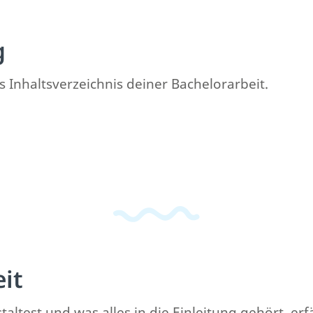
g
s Inhaltsverzeichnis deiner Bachelorarbeit.
eit
altest und was alles in die Einleitung gehört, erf