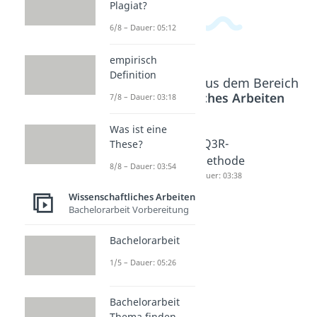
Plagiat?
6/8 – Dauer: 05:12
empirisch
Definition
Beliebte Inhalte aus dem Bereich
Wissenschaftliches Arbeiten
7/8 – Dauer: 03:18
Was ist eine
Citavi
Gute
SQ3R-
These?
Anleitun
Quellen -
Methode
8/8 – Dauer: 03:54
g
Schlecht
Dauer: 03:38
Dauer: 04:40
e
Wissenschaftliches Arbeiten
Bachelorarbeit Vorbereitung
Quellen
Dauer: 04:43
Bachelorarbeit
1/5 – Dauer: 05:26
Bachelorarbeit
Thema finden