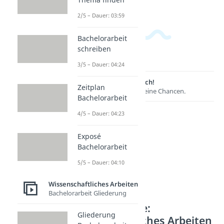
2/5 – Dauer: 03:59
Bachelorarbeit
schreiben
3/5 – Dauer: 04:24
Lernen lohnt sich!
Zeitplan
Entdecke hier deine Chancen.
Bachelorarbeit
4/5 – Dauer: 04:23
Exposé
Bachelorarbeit
5/5 – Dauer: 04:10
Wissenschaftliches Arbeiten
Bachelorarbeit Gliederung
Weitere Inhalte:
Gliederung
Wissenschaftliches Arbeiten