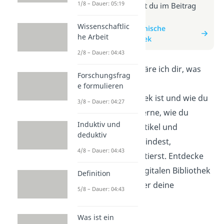
1/8 – Dauer: 05:19
Weitere Infos erhältst du im Beitrag
zum Video
Wissenschaftlic
zum Beitrag: Elektronische
he Arbeit
Zeitschriftenbibliothek
2/8 – Dauer: 04:43
In diesem Video erkläre ich dir, was
Forschungsfrag
die Elektronische
e formulieren
Zeitschriftenbibliothek ist und wie du
3/8 – Dauer: 04:27
sie nutzen kannst. Lerne, wie du
Induktiv und
wissenschaftliche Artikel und
deduktiv
Zeitschriften online findest,
4/8 – Dauer: 04:43
herunterlädst und zitierst. Entdecke
die Vorteile dieser digitalen Bibliothek
Definition
für dein Studium oder deine
5/8 – Dauer: 04:43
Forschung.
Was ist ein