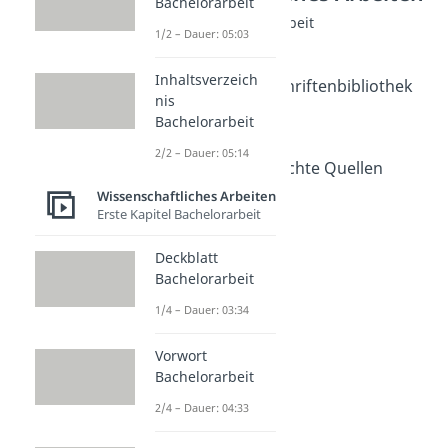
Bachelorarbeit
Methoden für deine Arbeit
1/2 – Dauer: 05:03
OPAC
Dauer: 05:21
Inhaltsverzeich
Elektronische Zeitschriftenbibliothek
nis
Dauer: 05:18
Bachelorarbeit
Citavi Anleitung
Dauer: 04:40
2/2 – Dauer: 05:14
Gute Quellen - Schlechte Quellen
Dauer: 04:43
Wissenschaftliches Arbeiten
SQ3R-Methode
Erste Kapitel Bachelorarbeit
Dauer: 03:38
Deckblatt
Bachelorarbeit
1/4 – Dauer: 03:34
Vorwort
Bachelorarbeit
2/4 – Dauer: 04:33