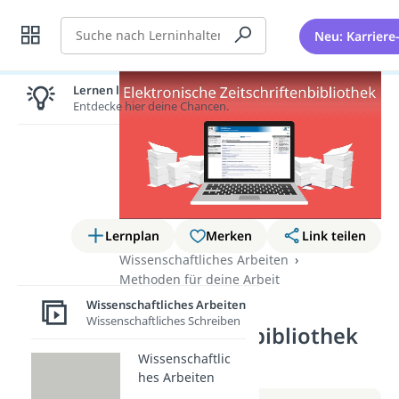
Suche
Neu: Karriere
Lernen lohnt sich!
Entdecke hier deine Chancen.
Lernplan
Merken
Link teilen
Wissenschaftliches Arbeiten
Methoden für deine Arbeit
Elektronische
Wissenschaftliches Arbeiten
Wissenschaftliches Schreiben
Zeitschriftenbibliothek
(Video)
Wissenschaftlic
hes Arbeiten