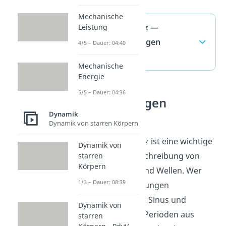
Mechanische
Kreisfrequenz —
Leistung
häufigste Fragen
4/5 – Dauer: 04:40
(ausklappen)
Mechanische
Energie
5/5 – Dauer: 04:36
Schwingungen
verstehen
Dynamik
Dynamik von starren Körpern
Die Kreisfrequenz ist eine wichtige
Dynamik von
Größe in der Beschreibung von
starren
Körpern
Schwingungen und Wellen. Wer
1/3 – Dauer: 08:39
sich mit Schwingungen
beschäftigt, setzt Sinus und
Dynamik von
Cosinus an, liest Perioden aus
starren