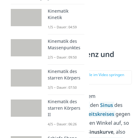
Kinematik
Kinetik
1/5 – Dauer: 04:59
Kinematik des
Massenpunktes
Kreisfrequenz und
2/5 – Dauer: 09:50
Frequenz
Kinematik des
zur Stelle im Video springen
starren Körpers
(00:53)
3/5 – Dauer: 07:50
Trägst du bei einem
Kinematik des
Zeigerdiagramm
den
Sinus
des
starren Körpers
Winkels des
Einheitskreises
gegen
II
den überstrichenen Winkel auf, so
4/5 – Dauer: 06:26
erhältst du eine
Sinuskurve
, also