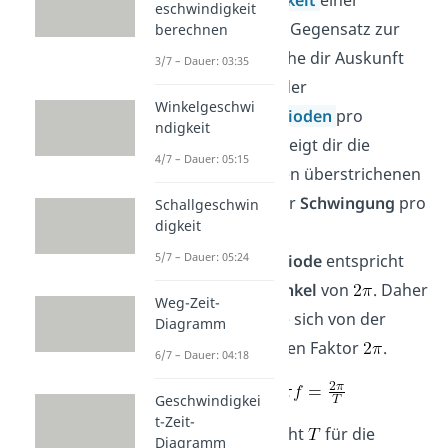
eschwindigkeit
Schwingung
. Im Gegensatz zur
berechnen
Frequenz
, welche dir Auskunft
3/7 – Dauer: 03:35
über die Anzahl der
Winkelgeschwi
Schwingungsperioden
pro
ndigkeit
Zeiteinheit gibt, zeigt dir die
4/7 – Dauer: 05:15
Kreisfrequenz
den überstrichenen
Phasenwinkel
der
Schwingung
pro
Schallgeschwin
digkeit
Zeiteinheit. Eine
5/7 – Dauer: 05:24
Schwingungsperiode
entspricht
einem
Phasenwinkel
von
. Daher
Weg-Zeit-
unterscheidet sie sich von der
Diagramm
Frequenz
um einen Faktor
.
6/7 – Dauer: 04:18
Geschwindigkei
t-Zeit-
In der Formel steht
für die
Diagramm