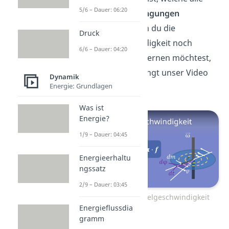
5/6 – Dauer: 06:20
Arten von
Schwingungen
beschreibt. Wenn du die
Druck
Winkelgeschwindigkeit noch
6/6 – Dauer: 04:20
genauer kennenlernen möchtest,
schau dir unbedingt unser Video
Dynamik
Energie: Grundlagen
dazu an.
Was ist
Energie?
1/9 – Dauer: 04:45
Energieerhaltu
ngssatz
2/9 – Dauer: 03:45
Zum Video: Winkelgeschwindigkeit
Energieflussdia
gramm