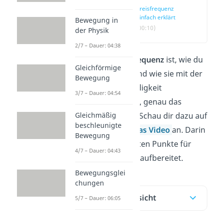
Kreisfrequenz
einfach erklärt
Bewegung in
(00:10)
der Physik
2/7 – Dauer: 04:38
Was eine
Kreisfrequenz
ist, wie du
Gleichförmige
sie berechnest und wie sie mit der
Bewegung
Winkelgeschwindigkeit
3/7 – Dauer: 04:54
zusammenhängt, genau das
Gleichmäßig
erfährst du hier. Schau dir dazu auf
beschleunigte
jeden Fall noch
das Video
an. Darin
Bewegung
sind die wichtigsten Punkte für
4/7 – Dauer: 04:43
dich audiovisuell aufbereitet.
Bewegungsglei
chungen
Inhaltsübersicht
5/7 – Dauer: 06:05