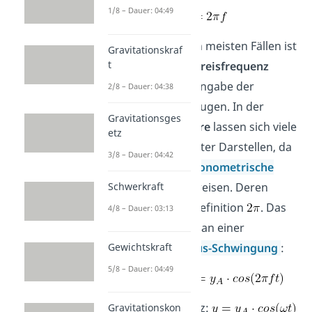
1/8 – Dauer: 04:49
Du solltest in den meisten Fällen ist
Gravitationskraf
t
die Angabe der
Kreisfrequenz
gegenüber der Angabe der
2/8 – Dauer: 04:38
Frequenz
bevorzugen. In der
Gravitationsges
Schwingungslehre
lassen sich viele
etz
Formeln kompakter Darstellen, da
3/8 – Dauer: 04:42
diese häufig
trigonometrische
Schwerkraft
Funktionen
aufweisen. Deren
Periode
ist per Definition
. Das
4/8 – Dauer: 03:13
siehst du bereits an einer
Gewichtskraft
einfachen
Cosinus-Schwingung
:
5/8 – Dauer: 04:49
Mit Frequenz:
Mit Kreisfrequenz:
Gravitationskon