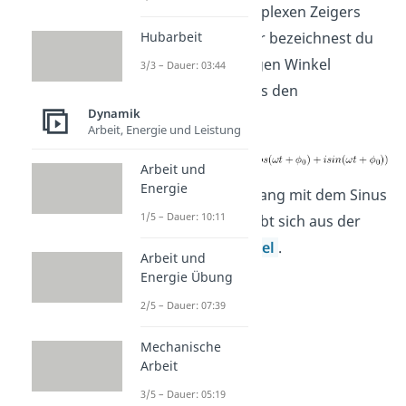
rotierenden komplexen Zeigers
Hubarbeit
darzustellen. Hier bezeichnest du
den zeitabhängigen Winkel
3/3 – Dauer: 03:44
als den
Dynamik
Phasenwinkel.
Arbeit, Energie und Leistung
Arbeit und
Energie
Der Zusammenhang mit dem Sinus
1/5 – Dauer: 10:11
und Kosinus ergibt sich aus der
Eulerschen Formel
.
Arbeit und
Energie Übung
2/5 – Dauer: 07:39
Mechanische
Arbeit
3/5 – Dauer: 05:19