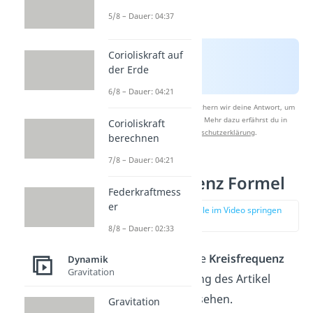
5/8 – Dauer: 04:37
Corioliskraft auf
der Erde
6/8 – Dauer: 04:21
Nach Beantwortung speichern wir deine Antwort, um
Studyflix zu verbessern. Mehr dazu erfährst du in
Corioliskraft
unserer
Datenschutzerklärung
.
berechnen
7/8 – Dauer: 04:21
Kreisfrequenz Formel
Federkraftmess
er
zur Stelle im Video springen
(02:02)
8/8 – Dauer: 02:33
Die Formel für die
Kreisfrequenz
Dynamik
Gravitation
hast du am Anfang des Artikel
schon einmal gesehen.
Gravitation