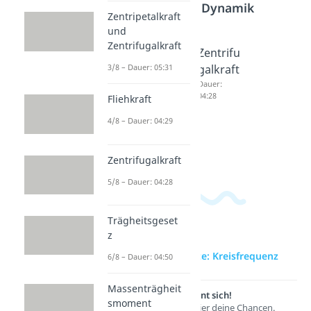
Bereich
Dynamik
Zentripetalkraft
und
Zentrifugalkraft
Zentrip
Fliehkra
Zentrifu
etalkraf
ft
galkraft
3/8 – Dauer: 05:31
t und
Dauer:
Dauer:
04:29
04:28
Fliehkraft
Zentrifu
galkraft
4/8 – Dauer: 04:29
Dauer:
05:31
Zentrifugalkraft
5/8 – Dauer: 04:28
Trägheitsgeset
z
zur Videoseite: Kreisfrequenz
6/8 – Dauer: 04:50
Massenträgheit
Lernen lohnt sich!
smoment
Entdecke hier deine Chancen.