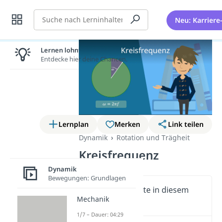
Suche
Neu: Karriere
Lernen lohnt sich!
Entdecke hier deine Chancen.
Lernplan
Merken
Link teilen
Dynamik
Rotation und Trägheit
Kreisfrequenz
Dynamik
Bewegungen: Grundlagen
Wichtige Inhalte in diesem
Mechanik
Video
1/7 – Dauer: 04:29