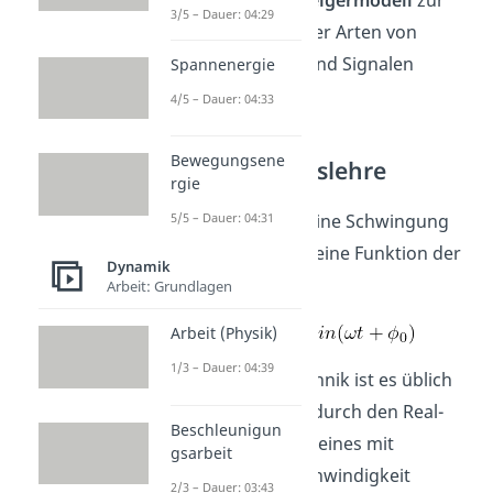
Du kannst das
Zeigermodell
zur
3/5 – Dauer: 04:29
Beschreibung aller Arten von
Schwingungen
und Signalen
Spannenergie
benutzen.
4/5 – Dauer: 04:33
Bewegungsene
Schwingungslehre
rgie
Du beschreibst eine Schwingung
5/5 – Dauer: 04:31
allgemein durch eine Funktion der
Dynamik
Kreisfrequenz
:
Arbeit: Grundlagen
Arbeit (Physik)
1/3 – Dauer: 04:39
In der Elektrotechnik ist es üblich
die Schwingung durch den Real-
Beschleunigun
und Imaginärteil eines mit
gsarbeit
konstanter Geschwindigkeit
2/3 – Dauer: 03:43