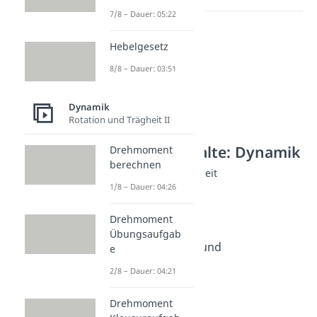
7/8 – Dauer: 05:22
Hebelgesetz
8/8 – Dauer: 03:51
Dynamik
Rotation und Trägheit II
Weitere Inhalte: Dynamik
Drehmoment
berechnen
Rotation und Trägheit
Kreisbewegung
1/8 – Dauer: 04:26
Dauer: 04:22
Kreisfrequenz
Drehmoment
Dauer: 03:08
Übungsaufgab
Zentripetalkraft und
e
Zentrifugalkraft
2/8 – Dauer: 04:21
Dauer: 05:31
Fliehkraft
Drehmoment
Dauer: 04:29