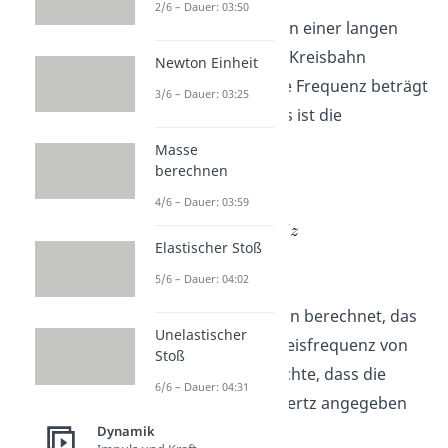
2/6 – Dauer: 03:50
Eine Kugel wird an einer langen
Schnur auf einer Kreisbahn
Newton Einheit
geschleudert. Die Frequenz beträgt
3/6 – Dauer: 03:25
. Was ist die
Kreisfrequenz?
Masse
berechnen
4/6 – Dauer: 03:59
Elastischer Stoß
5/6 – Dauer: 04:02
Damit hast du nun berechnet, das
Unelastischer
die Kugel eine Kreisfrequenz von
Stoß
8,35 1/s hat. Beachte, dass die
6/6 – Dauer: 04:31
Einheit nicht in Hertz angegeben
wird.
Dynamik