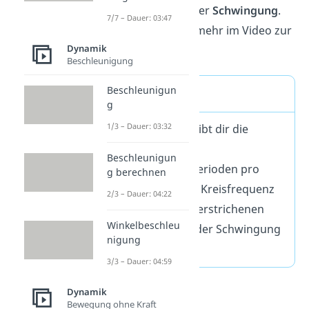
Periodendauer
der
Schwingung
.
7/7 – Dauer: 03:47
Dazu findest du mehr im Video zur
Dynamik
Kreisbewegung.
Beschleunigung
Beschleunigun
Merke
g
1/3 – Dauer: 03:32
Die Frequenz gibt dir die
Anzahl der
Beschleunigun
Schwingungsperioden pro
g berechnen
Zeiteinheit. Die Kreisfrequenz
2/3 – Dauer: 04:22
gibt dir den überstrichenen
Winkelbeschleu
Phasenwinkel der Schwingung
nigung
pro Zeiteinheit.
3/3 – Dauer: 04:59
Dynamik
Bewegung ohne Kraft