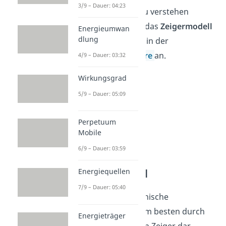
3/9 – Dauer: 04:23
Um das besser zu verstehen
schauen wir uns das
Zeigermodell
Energieumwan
dlung
und die Nutzung in der
Schwingungslehre
an.
4/9 – Dauer: 03:32
Wirkungsgrad
5/9 – Dauer: 05:09
Perpetuum
Mobile
6/9 – Dauer: 03:59
Zeigermodell
Energiequellen
7/9 – Dauer: 05:40
Du stellst harmonische
Schwingungen
am besten durch
Energieträger