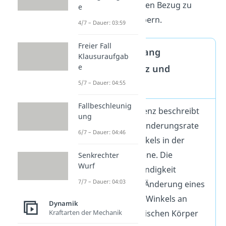
hat keinen direkten Bezug zu
e
rotierenden Körpern.
4/7 – Dauer: 03:59
Freier Fall
Zusammenhang
Klausuraufgab
e
Kreisfrequenz und
5/7 – Dauer: 04:55
Frequenz
Fallbeschleunig
Die Kreisfrequenz beschreibt
ung
die Abstrakte Änderungsrate
6/7 – Dauer: 04:46
des Phasenwinkels in der
komplexen Ebene. Die
Senkrechter
Wurf
Winkelgeschwindigkeit
7/7 – Dauer: 04:03
beschreibt die Änderung eines
physikalischen Winkels an
Dynamik
einem physikalischen Körper
Kraftarten der Mechanik