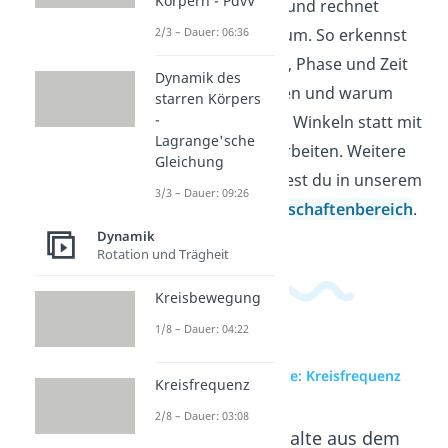
Körpern - PdvV
Diagrammen ab und rechnet
Zeiten in Winkel um. So erkennst
2/3 – Dauer: 06:36
du, wie Frequenz, Phase und Zeit
Dynamik des
zusammenhängen und warum
starren Körpers
-
viele Formeln mit Winkeln statt mit
Lagrange'sche
Umdrehungen arbeiten. Weitere
Gleichung
Videos dazu findest du in unserem
3/3 – Dauer: 09:26
Ingenieurwissenschaftenbereich
.
Dynamik
Rotation und Trägheit
Kreisbewegung
1/8 – Dauer: 04:22
zur Videoseite: Kreisfrequenz
Kreisfrequenz
2/8 – Dauer: 03:08
Beliebte Inhalte aus dem