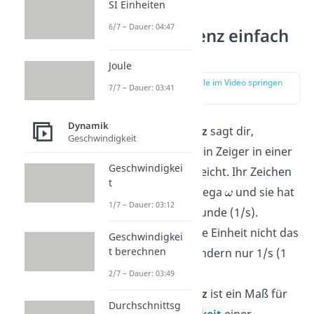
SI Einheiten
6/7 – Dauer: 04:47
Kreisfrequenz einfach
erklärt
Joule
zur Stelle im Video springen
7/7 – Dauer: 03:41
(00:10)
Dynamik
Die
Kreisfrequenz
sagt dir,
Geschwindigkeit
welchen Winkel ein Zeiger in einer
Geschwindigkei
Sekunde überstreicht. Ihr Zeichen
t
ist das kleine Omega
und sie hat
1/7 – Dauer: 03:12
die Einheit 1/Sekunde (1/s).
Beachte, dass ihre Einheit nicht das
Geschwindigkei
t berechnen
Hertz (Hz) ist, sondern nur 1/s (1
pro Sekunde).
2/7 – Dauer: 03:49
Die
Kreisfrequenz
ist ein Maß für
Durchschnittsg
die
Geschwindigkeit
einer