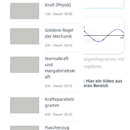
pro Zeiteinheit.
Kraft (Physik)
1/8 – Dauer: 05:06
Goldene Regel
der Mechanik
2/8 – Dauer: 02:53
Normalkraft
Darstellung eines Zeigerdiagramms mit
und
dessen Projektion.
Hangabtriebskr
aft
Studyflix vernetzt: Hier ein Video aus
einem anderen Bereich
3/8 – Dauer: 05:15
Kräfteparallelo
gramm
4/8 – Dauer: 05:33
Flaschenzug