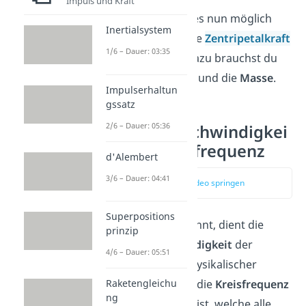
Impuls und Kraft
Von Hier aus ist es nun möglich
Inertialsystem
weiterführend die
Zentripetalkraft
1/6 – Dauer: 03:35
zu berechnen. Dazu brauchst du
noch den
Radius
und die
Masse
.
Impulserhaltun
gssatz
2/6 – Dauer: 05:36
Winkelgeschwindigkei
t und Kreisfrequenz
d'Alembert
3/6 – Dauer: 04:41
zum Video springen
Superpositions
Wie bereits erwähnt, dient die
prinzip
Winkelgeschwindigkeit
der
4/6 – Dauer: 05:51
Beschreibung physikalischer
Raketengleichu
Körper während die
Kreisfrequenz
ng
eine Abstraktion ist, welche alle