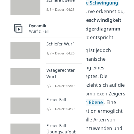
Schiefe Ebene
eine
harmonische Schwingung
.
5/5 – Dauer: 04:25
Anhand dieser Kurve erkennst du,
dass die
Winkelgeschwindigkeit
Dynamik
des Zeigers im
Zeigerdiagramm
Wurf & Fall
der
Kreisfrequenz
entspricht.
Schiefer Wurf
Diese Darstellung ist jedoch
1/7 – Dauer: 04:26
lediglich die mechanische
Veranschaulichung eines
Waagerechter
abstrakten Konzeptes. Die
Wurf
Kreisfrequenz
bezieht sich auf die
2/7 – Dauer: 05:09
Rotation
eines komplexen Zeigers
Freier Fall
in der
komplexen Ebene
. Eine
3/7 – Dauer: 04:39
derartige Abstraktion ermöglicht
es dir, diese auf alle Arten von
Freier Fall
Schwingungen
anzuwenden und
Übungsaufgab