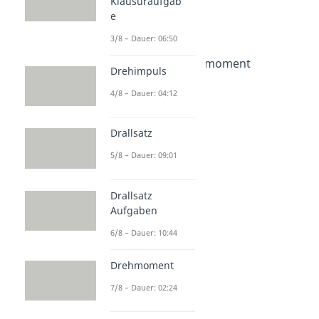
Klausuraufgab
Zentrifugalkraft
e
Dauer: 04:28
Trägheitsgesetz
3/8 – Dauer: 06:50
Dauer: 04:50
Massenträgheitsmoment
Drehimpuls
Dauer: 05:22
Hebelgesetz
4/8 – Dauer: 04:12
Dauer: 03:51
Drallsatz
5/8 – Dauer: 09:01
Drallsatz
Aufgaben
6/8 – Dauer: 10:44
Drehmoment
7/8 – Dauer: 02:24