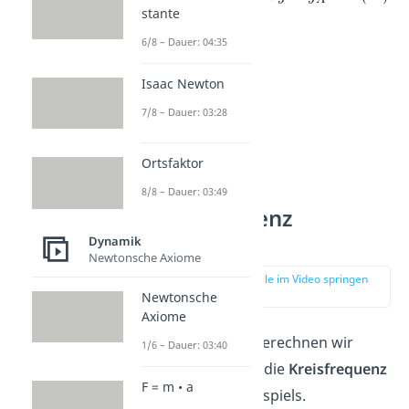
stante
6/8 – Dauer: 04:35
Isaac Newton
7/8 – Dauer: 03:28
Ortsfaktor
8/8 – Dauer: 03:49
Kreisfrequenz
Berechnen
Dynamik
Newtonsche Axiome
zur Stelle im Video springen
(02:20)
Newtonsche
Axiome
Zum Abschluss berechnen wir
1/6 – Dauer: 03:40
zusammen noch die
Kreisfrequenz
F = m • a
anhand eines Beispiels.