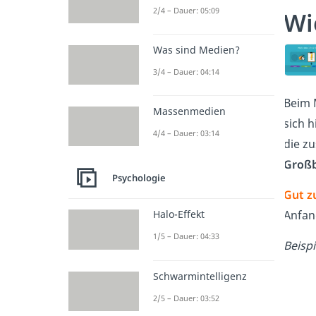
2/4 – Dauer: 05:09
Wi
Was sind Medien?
3/4 – Dauer: 04:14
Beim 
Massenmedien
sich 
4/4 – Dauer: 03:14
die z
Groß
Psychologie
Gut z
Anfan
Halo-Effekt
1/5 – Dauer: 04:33
Beispi
Schwarmintelligenz
2/5 – Dauer: 03:52