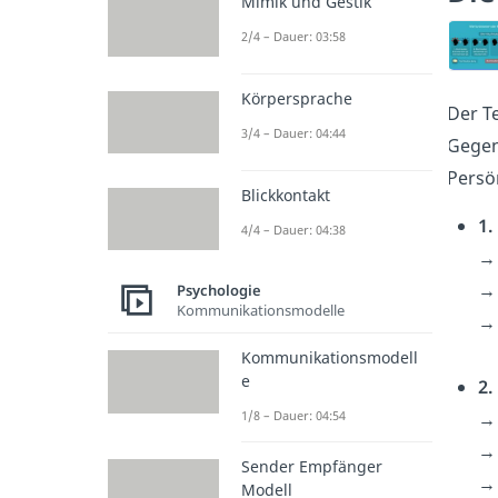
Mimik und Gestik
2/4 – Dauer: 03:58
Körpersprache
Der T
3/4 – Dauer: 04:44
Gege
Persö
Blickkontakt
1.
4/4 – Dauer: 04:38
→ 
→ 
Psychologie
Kommunikationsmodelle
→ 
Kommunikationsmodell
e
2.
→ 
1/8 – Dauer: 04:54
→ 
Sender Empfänger
→ 
Modell