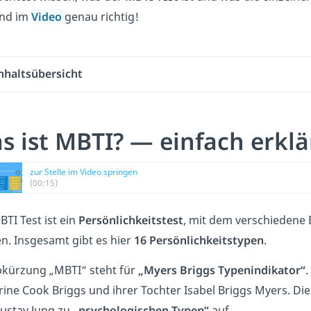
und im
Video
genau richtig!
nhaltsübersicht
s ist MBTI? — einfach erklä
zur Stelle im Video springen
(00:15)
TI Test ist ein
Persönlichkeitstest
, mit dem verschiedene 
n. Insgesamt gibt es hier
16 Persönlichkeitstypen
.
bkürzung „MBTI“ steht für
„Myers Briggs Typenindikator“
ine Cook Briggs und ihrer Tochter Isabel Briggs Myers. Die 
Gustav Jung zu
„psychologischen Typen“
auf.