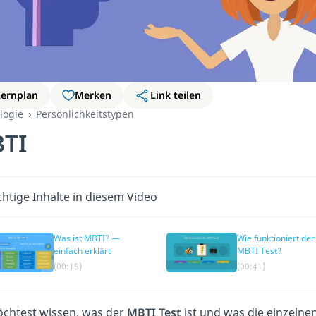
Lernplan
Merken
Link teilen
logie
Persönlichkeitstypen
TI
htige Inhalte in diesem Video
Was ist MBTI? —
Wie funktioniert der
einfach erklärt
MBTI Test?
(00:15)
(00:41)
chtest wissen, was der
MBTI Test
ist und was die einzelne