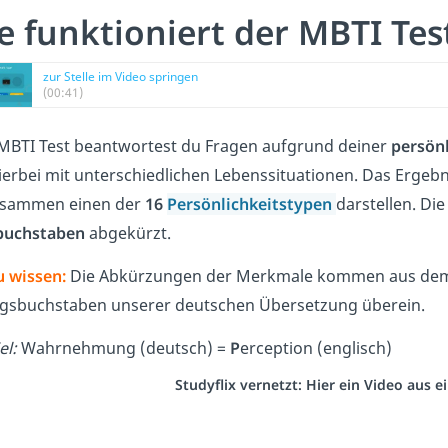
e funktioniert der MBTI Tes
zur Stelle im Video springen
(00:41)
MBTI Test beantwortest du Fragen aufgrund deiner
persön
hierbei mit unterschiedlichen Lebenssituationen. Das Ergeb
usammen einen der
16
Persönlichkeitstypen
darstellen. Di
buchstaben
abgekürzt.
u wissen:
Die Abkürzungen der Merkmale kommen aus d
gsbuchstaben unserer deutschen Übersetzung überein.
el:
Wahrnehmung (deutsch) =
P
erception (englisch)
Studyflix vernetzt: Hier ein Video aus 