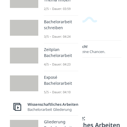
2/5 – Dauer: 03:59
Bachelorarbeit
schreiben
3/5 – Dauer: 04:24
Lernen lohnt sich!
Zeitplan
Entdecke hier deine Chancen.
Bachelorarbeit
4/5 – Dauer: 04:23
Exposé
Bachelorarbeit
5/5 – Dauer: 04:10
Wissenschaftliches Arbeiten
Bachelorarbeit Gliederung
Weitere Inhalte:
Gliederung
Wissenschaftliches Arbeiten