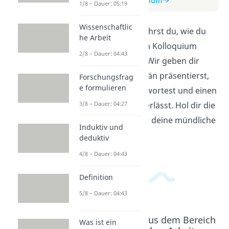
zum Beitrag: Kolloquium
1/8 – Dauer: 05:19
Wissenschaftlic
In diesem Video erfährst du, wie du
he Arbeit
dich optimal auf dein Kolloquium
2/8 – Dauer: 04:43
vorbereiten kannst. Wir geben dir
Tipps, wie du souverän präsentierst,
Forschungsfrag
e formulieren
Fragen sicher beantwortest und einen
guten Eindruck hinterlässt. Hol dir die
3/8 – Dauer: 04:27
wichtigsten Infos für deine mündliche
Induktiv und
Prüfung!
deduktiv
4/8 – Dauer: 04:43
Definition
5/8 – Dauer: 04:43
Beliebte Inhalte aus dem Bereich
Was ist ein