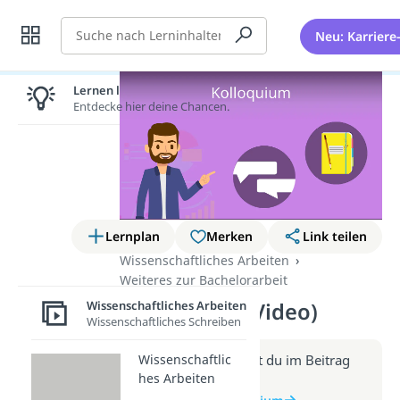
Suche
Neu: Karriere
Lernen lohnt sich!
Entdecke hier deine Chancen.
Lernplan
Merken
Link teilen
Wissenschaftliches Arbeiten
Weiteres zur Bachelorarbeit
Kolloquium (Video)
Wissenschaftliches Arbeiten
Wissenschaftliches Schreiben
Weitere Infos erhältst du im Beitrag
Wissenschaftlic
hes Arbeiten
zum Video