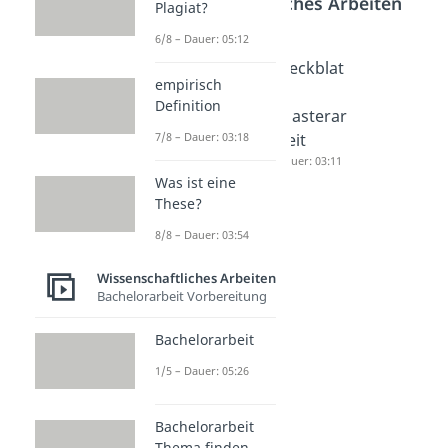
Wissenschaftliches Arbeiten
Plagiat?
6/8 – Dauer: 05:12
Verteidig
Masterar
Deckblat
empirisch
ung
beit
t
Definition
Bachelor
Dauer: 05:18
Masterar
7/8 – Dauer: 03:18
arbeit
beit
Dauer: 04:47
Dauer: 03:11
Was ist eine
These?
8/8 – Dauer: 03:54
Wissenschaftliches Arbeiten
Bachelorarbeit Vorbereitung
Bachelorarbeit
1/5 – Dauer: 05:26
Bachelorarbeit
Thema finden