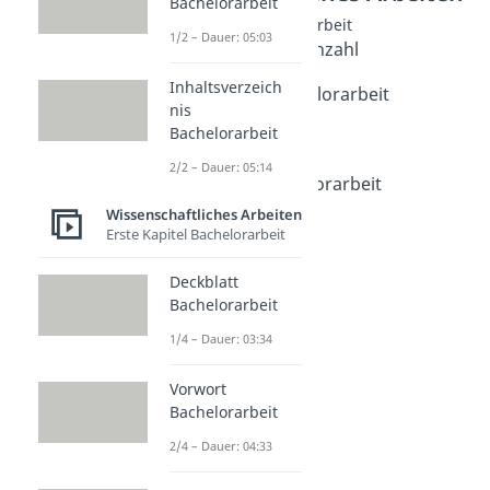
Bachelorarbeit
Weiteres zur Bachelorarbeit
1/2 – Dauer: 05:03
Bachelorarbeit Seitenzahl
Dauer: 05:17
Inhaltsverzeich
Sperrvermerk Bachelorarbeit
nis
Dauer: 04:38
Bachelorarbeit
Kolloquium
Dauer: 03:42
2/2 – Dauer: 05:14
Verteidigung Bachelorarbeit
Dauer: 04:47
Wissenschaftliches Arbeiten
Erste Kapitel Bachelorarbeit
Deckblatt
Bachelorarbeit
1/4 – Dauer: 03:34
Vorwort
Bachelorarbeit
2/4 – Dauer: 04:33