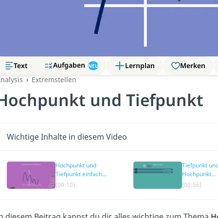
Aufgaben
Text
Lernplan
Merken
NEU
nalysis
Extremstellen
Hochpunkt und Tiefpunkt
Wichtige Inhalte in diesem Video
Hochpunkt und
Tiefpunkt un
Tiefpunkt einfach
Hochpunkt
erklärt
berechnen
(00:10)
(00:56)
n diesem Beitrag kannst du dir alles wichtige zum Thema
H