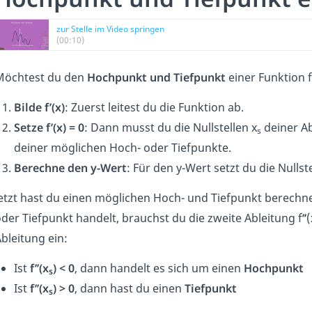
zur Stelle im Video springen
(00:10)
Möchtest du den
Hochpunkt und Tiefpunkt
einer Funktion 
Bilde f’(x)
: Zuerst leitest du die Funktion ab.
Setze f’(x) = 0
: Dann musst du die Nullstellen x
deiner Ab
s
deiner möglichen Hoch- oder Tiefpunkte.
Berechne den y-Wert
: Für den y-Wert setzt du die Nullste
etzt hast du einen möglichen Hoch- und Tiefpunkt berechne
der Tiefpunkt handelt, brauchst du die zweite Ableitung f
’
’
(
bleitung ein:
Ist
f’’(x
) < 0
, dann handelt es sich um einen
Hochpunkt
s
Ist
f’’(x
) > 0
, dann hast du einen
Tiefpunkt
s