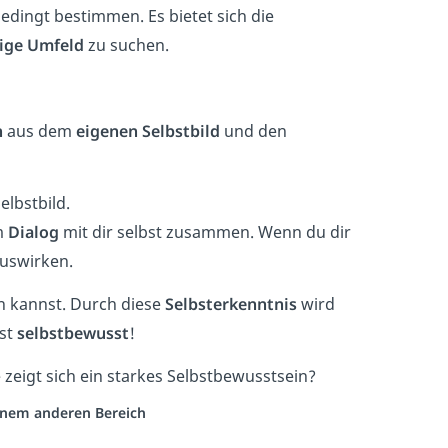
dingt bestimmen. Es bietet sich die
tige Umfeld
zu suchen.
n
aus dem
eigenen
Selbstbild
und den
lbstbild.
m
Dialog
mit dir selbst zusammen. Wenn du dir
 auswirken.
n kannst. Durch diese
Selbsterkenntnis
wird
kst
selbstbewusst
!
 zeigt sich ein starkes Selbstbewusstsein?
einem anderen Bereich