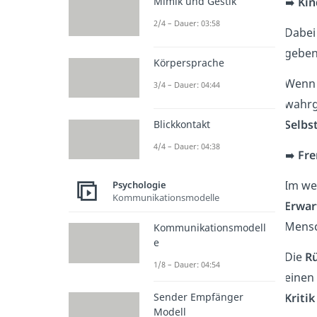
Mimik und Gestik
➡️
Kin
2/4 – Dauer: 03:58
Dabei 
geben
Körpersprache
Wenn 
3/4 – Dauer: 04:44
wahrg
Selbs
Blickkontakt
4/4 – Dauer: 04:38
➡️
Fre
Im we
Psychologie
Kommunikationsmodelle
Erwar
Mensc
Kommunikationsmodell
e
Die
R
1/8 – Dauer: 04:54
einen
Kritik
Sender Empfänger
Modell