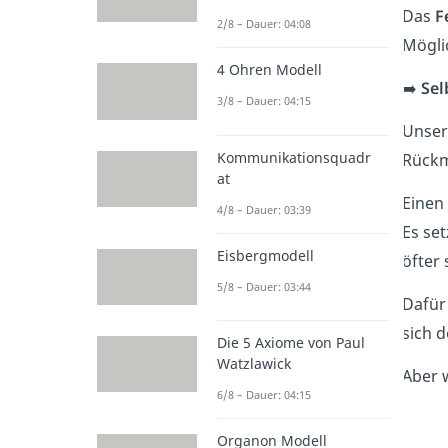
Das
F
2/8 – Dauer: 04:08
Mögli
4 Ohren Modell
➡️
Sel
3/8 – Dauer: 04:15
Unser
Kommunikationsquadr
Rück
at
Einen
4/8 – Dauer: 03:39
Es se
Eisbergmodell
öfter 
5/8 – Dauer: 03:44
Dafür
sich 
Die 5 Axiome von Paul
Watzlawick
Aber 
6/8 – Dauer: 04:15
Organon Modell