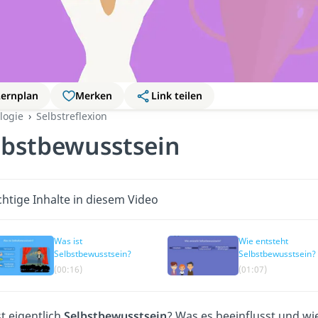
Lernplan
Merken
Link teilen
logie
Selbstreflexion
lbstbewusstsein
htige Inhalte in diesem Video
Was ist
Wie entsteht
Selbstbewusstsein?
Selbstbewusstsein?
(00:16)
(01:07)
t eigentlich
Selbstbewusstsein
? Was es
beeinflusst und wi