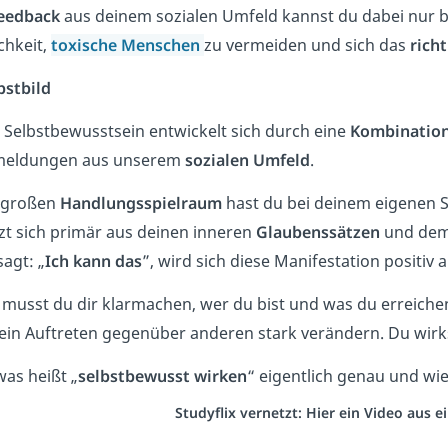
eedback
aus deinem sozialen Umfeld kannst du dabei nur be
chkeit,
toxische Menschen
zu vermeiden und sich das
rich
bstbild
 Selbstbewusstsein entwickelt sich durch eine
Kombinatio
meldungen aus unserem
sozialen
Umfeld
.
 großen
Handlungsspielraum
hast du bei deinem eigenen Se
tzt sich primär aus deinen inneren
Glaubenssätzen
und de
sagt: „
Ich kann das
”, wird sich diese Manifestation positiv
 musst du dir klarmachen, wer du bist und was du erreiche
dein Auftreten gegenüber anderen stark verändern. Du wir
was heißt „
selbstbewusst wirken
“ eigentlich genau und wie
Studyflix vernetzt: Hier ein Video aus 