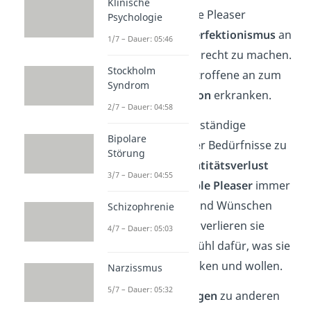
Klinische
Oftmals legen People Pleaser
Psychologie
Multitasking
und
Perfektionismus
an
1/7 – Dauer: 05:46
den Tag, um es allen recht zu machen.
Stockholm
Dadurch können Betroffene an zum
Syndrom
Beispiel an
Depression
erkranken.
2/7 – Dauer: 04:58
Außerdem kann das ständige
Bipolare
Zurückstellen eigener Bedürfnisse zu
Störung
Frustration und
Identitätsverlust
3/7 – Dauer: 04:55
führen. Da sich
People Pleaser
immer
an den Meinungen und Wünschen
Schizophrenie
anderer orientieren, verlieren sie
4/7 – Dauer: 05:03
irgendwann das Gefühl dafür, was sie
selbst eigentlich denken und wollen.
Narzissmus
5/7 – Dauer: 05:32
Aber auch
Beziehungen
zu anderen