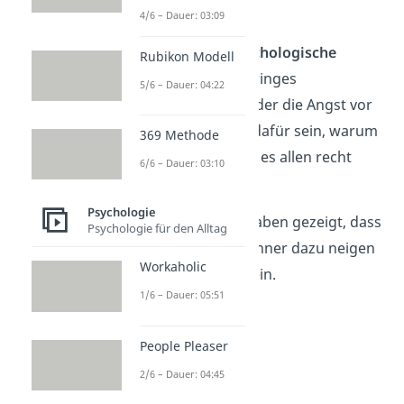
Betroffenen.
4/6 – Dauer: 03:09
Ebenso können
psychologische
Rubikon Modell
Faktoren
wie ein geringes
5/6 – Dauer: 04:22
Selbstwertgefühl
oder die Angst vor
Ablehnung Gründe dafür sein, warum
369 Methode
manchen Menschen es allen recht
6/6 – Dauer: 03:10
machen wollen.
Psychologie
Übrigens:
Studien haben gezeigt, dass
Psychologie für den Alltag
mehr Frauen
als Männer dazu neigen
Workaholic
People Pleaser
zu sein.
1/6 – Dauer: 05:51
People Pleaser
2/6 – Dauer: 04:45