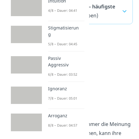
Intuition
People Pleaser — häufigste
4/8 – Dauer: 04:41
Fragen
(ausklappen)
Stigmatisierun
g
5/8 – Dauer: 04:45
Passiv
Aggressiv
6/8 – Dauer: 03:52
Ignoranz
7/8 – Dauer: 05:01
Authentizität
Arroganz
Da People Pleaser immer die Meinung
8/8 – Dauer: 04:57
der anderen annehmen, kann ihre