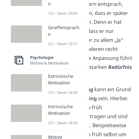
Erwartungen
der Eltern entsprach,
n
kann das dazu führen, dass er später
1/2 – Dauer: 03:04
ein
People Pleaser
ist. Denn er hat
Giraffensprach
schon früh gelernt, dass er nur
e
belohnt wird, wenn er zu allem „Ja“
2/2 – Dauer: 03:13
sagt und es damit anderen recht
Psychologie
macht. Diese erlernte Anpassung führt
Motive & Motivation
schließlich zu einem starken
Bedürfnis
nach Bestätigung
.
Extrinsische
Motivation
Auch
Parentifizierung
kann ein Grund
1/3 – Dauer: 02:43
für das
People Pleasing
sein. Hierbei
Intrinsische
bekommt ein Kind zu früh
Motivation
Verantwortung
übertragen und sind
2/3 – Dauer: 02:36
dadurch überfordert. Beispielsweise
musste es sich schon früh selbst um
Motive