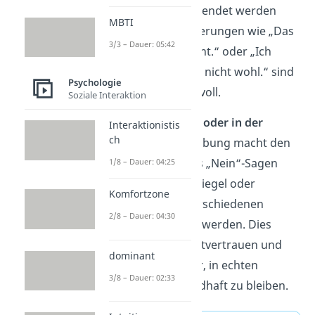
Situationen verwendet werden
MBTI
können. Formulierungen wie „Das
3/3 – Dauer: 05:42
passt gerade nicht.“ oder „Ich
fühle mich damit nicht wohl.“ sind
Psychologie
klar und respektvoll.
Soziale Interaktion
Vor dem Spiegel oder in der
Interaktionistis
ch
Fantasie üben:
Übung macht den
Unterschied. Das „Nein“-Sagen
1/8 – Dauer: 04:25
kann vor dem Spiegel oder
Komfortzone
gedanklich in verschiedenen
2/8 – Dauer: 04:30
Szenarien geübt werden. Dies
erhöht das Selbstvertrauen und
dominant
macht es leichter, in echten
3/8 – Dauer: 02:33
Situationen standhaft zu bleiben.