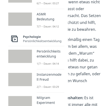
„Nein“ zu sagen, wenn etwas nicht
6/7 – Dauer: 03:27
in den Zeitplan passt oder
ASMR
Unbehagen verursacht. Das Setzen
Bedeutung
klarer Grenzen schützt und hilft,
7/7 – Dauer: 04:12
die eigene Energie zu bewahren.
Psychologie
Warum-Tag:
Regelmäßig einen Tag
Persönlichkeitsentwicklung
einplanen, an dem bei allem, was
Persönlichkeits
getan wird, nach dem „Warum“
entwicklung
gefragt wird. Das hilft dabei, zu
1/7 – Dauer: 04:14
hinterfragen, ob etwas nur getan
wird, um anderen zu gefallen, oder
Instanzenmode
ll Freud
ob es dem eigenen Wunsch
2/7 – Dauer: 03:29
entspricht.
Enttäuschung aushalten:
Es ist
Milgram
Experiment
normal, dass nicht immer alle mit