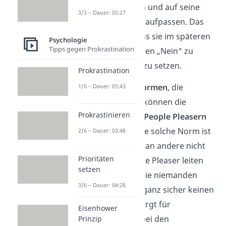
sein Essen kümmern und auf seine
3/3 – Dauer: 05:27
kleinen Geschwister aufpassen. Das
führt dann dazu, dass sie im späteren
Psychologie
Tipps gegen Prokrastination
Leben Probleme haben „Nein“ zu
sagen und Grenzen zu setzen.
Prokrastination
Gesellschaftliche Normen
, die
1/6 – Dauer: 05:43
Harmonie
betonen, können die
Prokrastinieren
Harmoniesucht von
People Pleasern
noch verstärken. Eine solche Norm ist
2/6 – Dauer: 03:48
zum Beispiel, dass man andere nicht
Prioritäten
verärgern soll. People Pleaser leiten
setzen
daraus oft ab, dass sie niemanden
3/6 – Dauer: 04:28
widersprechen, um ganz sicher keinen
zu verärgern. Das sorgt für
Eisenhower
zusätzlichen Druck bei den
Prinzip