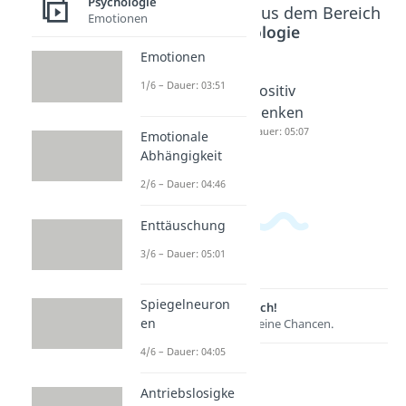
Psychologie
Beliebte Inhalte aus dem Bereich
Emotionen
Psychologie
Emotionen
1/6 – Dauer: 03:51
Mental
Gedanke
Positiv
Load
nkarusse
Denken
Dauer: 03:05
ll
Dauer: 05:07
Emotionale
Dauer: 04:37
Abhängigkeit
2/6 – Dauer: 04:46
Enttäuschung
3/6 – Dauer: 05:01
Spiegelneuron
Lernen lohnt sich!
en
Entdecke hier deine Chancen.
4/6 – Dauer: 04:05
Antriebslosigke