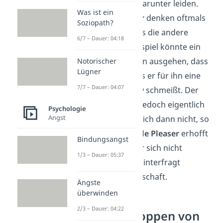
Menschen können darunter leiden.
Was ist ein
Denn
People Pleaser
denken oftmals
Soziopath?
nur, sie wüssten, was die andere
6/7 – Dauer: 04:18
Person will. Zum Beispiel könnte ein
People Pleaser
davon ausgehen, dass
Notorischer
Lügner
sein Freund will, dass er für ihn eine
7/7 – Dauer: 04:07
Überraschungsparty schmeißt. Der
Freund möchte das jedoch eigentlich
Psychologie
Angst
gar nicht und freut sich dann nicht, so
wie es sich der
People Pleaser
erhofft
Bindungsangst
hat. Dadurch fühlt er sich nicht
1/3 – Dauer: 05:37
wertgeschätzt und hinterfragt
eventuell die Freundschaft.
Ängste
überwinden
2/3 – Dauer: 04:22
Tipps zum Stoppen von