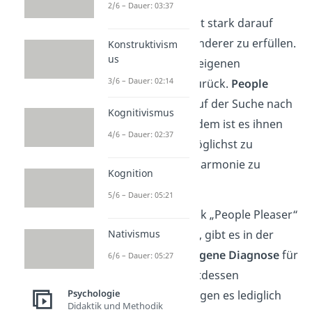
2/6 – Dauer: 03:37
Ein
People Pleaser
ist stark darauf
bedacht, Wünsche anderer zu erfüllen.
Konstruktivism
us
Dafür stellt er seine eigenen
3/6 – Dauer: 02:14
Bedürfnisse meist zurück.
People
Pleaser
sind dabei auf der Suche nach
Kognitivismus
Zustimmung. Außerdem ist es ihnen
4/6 – Dauer: 02:37
wichtig, Konflikte möglichst zu
vermeiden, um die Harmonie zu
Kognition
wahren.
5/6 – Dauer: 05:21
Obwohl der Ausdruck „People Pleaser“
so weit verbreitet ist, gibt es in der
Nativismus
Psychologie
keine eigene Diagnose
für
6/6 – Dauer: 05:27
das Phänomen. Stattdessen
Psychologie
betrachten Psychologen es lediglich
Didaktik und Methodik