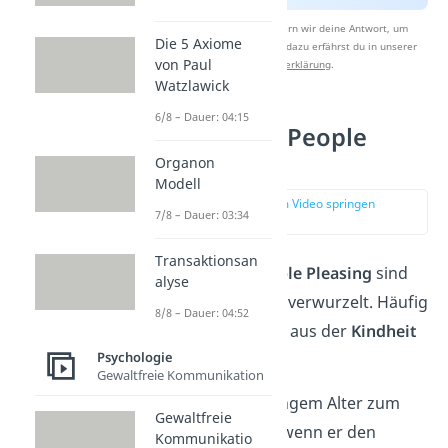
Nach Beantwortung speichern wir deine Antwort, um
Die 5 Axiome
Studyflix zu verbessern. Mehr dazu erfährst du in unserer
von Paul
Datenschutzerklärung
.
Watzlawick
6/8 – Dauer: 04:15
Ursachen für People
Pleasing
Organon
Modell
zur Stelle im Video springen
7/8 – Dauer: 03:34
(01:16)
Transaktionsan
Die Gründe für
People Pleasing
sind
alyse
oft vielfältig und tief verwurzelt. Häufig
8/8 – Dauer: 04:52
spielen Erfahrungen aus der
Kindheit
Psychologie
eine Rolle.
Gewaltfreie Kommunikation
Wurde jemand in jungem Alter zum
Gewaltfreie
Beispiel nur gelobt, wenn er den
Kommunikatio