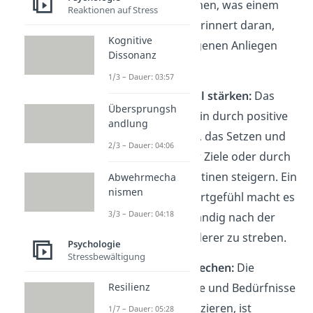
bewusst zu machen, was einem
Reaktionen auf Stress
wichtig ist, und erinnert daran,
Kognitive
dass auch die eigenen Anliegen
Dissonanz
zählen.
1/3 – Dauer: 03:57
Selbstwertgefühl stärken:
Das
Übersprungsh
Selbstbewusstsein durch positive
andlung
Selbstgespräche, das Setzen und
2/3 – Dauer: 04:06
Erreichen kleiner Ziele oder durch
Selbstpflege-Routinen steigern. Ein
Abwehrmecha
nismen
starkes Selbstwertgefühl macht es
3/3 – Dauer: 04:18
leichter, nicht ständig nach der
Zustimmung anderer zu streben.
Psychologie
Stressbewältigung
Wünsche aussprechen:
Die
Resilienz
eigenen Wünsche und Bedürfnisse
klar zu kommunizieren, ist
1/7 – Dauer: 05:28