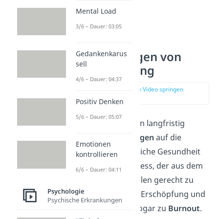
Mental Load
3/6 – Dauer: 03:05
Negative Folgen von
Gedankenkarus
sell
People Pleasing
4/6 – Dauer: 04:37
zur Stelle im Video springen
(02:33)
Positiv Denken
5/6 – Dauer: 05:07
People Pleasing
kann langfristig
negative Auswirkungen
auf die
Emotionen
mentale und körperliche Gesundheit
kontrollieren
haben. Ständiger Stress, der aus dem
6/6 – Dauer: 04:11
Versuch resultiert, allen gerecht zu
Psychologie
werden, führt oft zu Erschöpfung und
Psychische Erkrankungen
in extremen Fällen sogar zu
Burnout
.