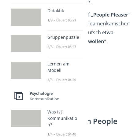
als
Verhaltensmuster
.
Didaktik
Übrigens:
Der Begriff „
People Pleaser
“
1/3 – Dauer: 05:29
kommt aus dem Angloamerikanischen
und bedeutet auf Deutsch etwa
Gruppenpuzzle
„
Menschen gefallen wollen
“.
2/3 – Dauer: 05:27
Lernen am
Modell
3/3 – Dauer: 04:20
Psychologie
Kommunikation
Was ist
Kommunikatio
Merkmale von People
n?
Pleasern
1/4 – Dauer: 04:40