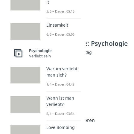
it
5/6 – Dauer: 05:15
Einsamkeit
6/6 – Dauer: 05:05
Weitere Inhalte: Psychologie
Psychologie
Psychologie für den Alltag
Verliebt sein
Workaholic
Dauer: 05:51
Warum verliebt
People Pleaser
man sich?
Dauer: 04:45
Mental Load
1/4 – Dauer: 04:48
Dauer: 03:05
Gedankenkarussell
Wann ist man
Dauer: 04:37
verliebt?
Positiv Denken
2/4 – Dauer: 03:34
Dauer: 05:07
Emotionen kontrollieren
Dauer: 04:11
Love Bombing