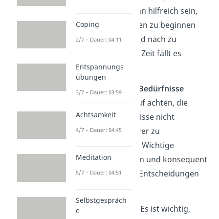
essenziell. Es kann hilfreich sein,
Coping
mit kleinen Dingen zu beginnen
und sich nach und nach zu
2/7 – Dauer: 04:11
steigern. Mit der Zeit fällt es
leichter.
Entspannungs
übungen
Für die eigenen Bedürfnisse
3/7 – Dauer: 03:59
einstehen:
Darauf achten, die
Achtsamkeit
eigenen Bedürfnisse nicht
zugunsten anderer zu
4/7 – Dauer: 04:45
vernachlässigen. Wichtige
Meditation
Prioritäten setzen und konsequent
bei den eigenen Entscheidungen
5/7 – Dauer: 04:51
bleiben.
Selbstgespräch
Grenzen setzen:
Es ist wichtig,
e