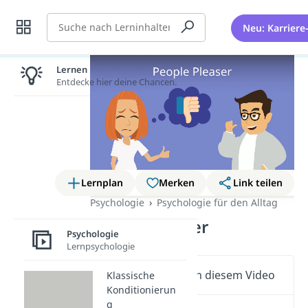
Suche
Neu: Karriere
Lernen lohnt sich!
Entdecke hier deine Chancen.
Lernplan
Merken
Link teilen
Psychologie
Psychologie für den Alltag
People Pleaser
Psychologie
Lernpsychologie
Wichtige Inhalte in diesem Video
Klassische
Konditionierun
g