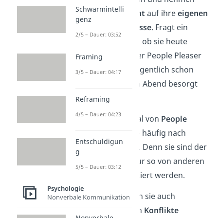
Schwarmintelli
dabei
keine Rücksicht
auf ihre
eigenen
genz
Pläne oder Bedürfnisse
. Fragt ein
2/5 – Dauer: 03:52
Freund zum Beispiel, ob sie heute
essen gehen, sagt der People Pleaser
Framing
„Ja“, auch wenn er eigentlich schon
3/5 – Dauer: 04:17
alles fürs Kochen am Abend besorgt
hat.
Reframing
4/5 – Dauer: 04:23
Ein weiteres Merkmal von
People
Pleasern
ist, dass sie häufig nach
Entschuldigun
Zustimmung
fragen. Denn sie sind der
g
Meinung, dass sie nur so von anderen
5/5 – Dauer: 03:12
gemocht und akzeptiert werden.
Psychologie
Deswegen versuchen sie auch
Nonverbale Kommunikation
Situationen, in denen
Konflikte
Nonverbale