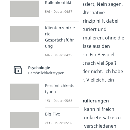
Rollenkonflikt
steht für „
I
nteressiert,
N
ein sagen,
5/6 – Dauer: 04:57
G
rund nennen,
A
lternative
anbieten“. Das Prinzip hilft dabei,
Klientenzentrie
das „Nein“ strukturiert und
rte
freundlich zu formulieren, ohne die
Gesprächsführ
eigenen Bedürfnisse aus den
ung
Augen zu verlieren. Ein Beispiel
6/6 – Dauer: 04:19
wäre: „Das klingt nach viel Spaß,
Psychologie
aber ich kann leider nicht. Ich habe
Persönlichkeitstypen
bereits etwas vor. Vielleicht ein
Persönlichkeits
anderes Mal?“
typen
Bestimmte Formulierungen
1/3 – Dauer: 05:58
zurechtlegen:
Es kann hilfreich
Big Five
sein, sich vorab konkrete Sätze zu
2/3 – Dauer: 05:02
überlegen, die in verschiedenen