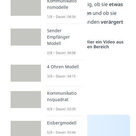
Kommunikatio
fragen sie sich ständig, ob sie
etwas
nsmodelle
falsch gemacht haben
und ob sie
1/8 – Dauer: 04:54
damit eventuell jemanden
verärgert
haben
.
Sender
Empfänger
Studyflix vernetzt: Hier ein Video aus
Modell
einem anderen Bereich
2/8 – Dauer: 04:08
4 Ohren Modell
3/8 – Dauer: 04:15
Kommunikatio
nsquadrat
4/8 – Dauer: 03:39
Eisbergmodell
5/8 – Dauer: 03:44