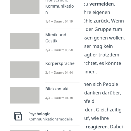
entstehen könnten, zu
vermeiden
.
Kommunikatio
Dafür halten sie oft ihre eigenen
n
Meinungen und Gefühle zurück. Wenn
1/4 – Dauer: 04:19
alle drei Freunde aus der Gruppe zum
Mimik und
Beispiel italienisch essen gehen wollen,
Gestik
aber der People Pleaser mag kein
2/4 – Dauer: 03:58
italienisches Essen, sagt er trotzdem
nichts. Denn er befürchtet, es könnte
Körpersprache
sonst zum Streit kommen.
3/4 – Dauer: 04:44
Im Allgemeinen machen sich People
Blickkontakt
Pleaser sehr viele Gedanken darüber,
4/4 – Dauer: 04:38
wie sie von ihrem Umfeld
wahrgenommen
werden. Gleichzeitig
Psychologie
achten sie auch darauf, wie ihre
Kommunikationsmodelle
Mitmenschen auf sie
reagieren
. Dabei