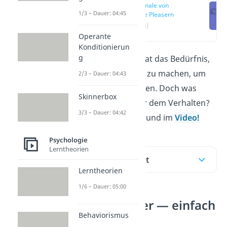
Merkmale von
1/3 – Dauer: 04:45
People Pleasern
(00:15)
Operante
Konditionierun
g
Ein
People Pleaser
hat das Bedürfnis,
es immer allen recht zu machen, um
2/3 – Dauer: 04:43
Konflikte zu vermeiden. Doch was
Skinnerbox
steckt wirklich hinter dem Verhalten?
3/3 – Dauer: 04:42
Das erfährst du hier und im
Video!
Psychologie
Lerntheorien
Inhaltsübersicht
Lerntheorien
1/6 – Dauer: 05:00
People Pleaser — einfach
Behaviorismus
erklärt