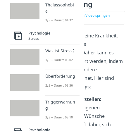
People Pleasing
Thalassophobi
e
zur Stelle im Video springen
(03:22)
3/3 – Dauer: 04:32
Psychologie
People Pleasing
ist keine Krankheit,
Stress
sondern ein erlerntes
Was ist Stress?
Verhaltensmuster
. Daher kann es
1/3 – Dauer: 03:02
relativ leicht verändert werden, indem
man sich neue, gesündere
Überforderung
Gewohnheiten aneignet. Hier sind
2/3 – Dauer: 03:56
einige praktische
Tipps
:
Bedürfnisliste erstellen:
Triggerwarnun
Regelmäßig die eigenen
g
Bedürfnisse und Wünsche
3/3 – Dauer: 03:10
notieren. Das hilft dabei, sich
Psychologie