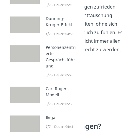
3/7 – Dauer: 05:10
den Entscheidungen zufrieden
sind. Üben, die Enttäuschung
Dunning-
anderer auszuhalten, ohne sich
Kruger-Effekt
dafür verantwortlich zu fühlen. Es
4/7 – Dauer: 04:56
ist in Ordnung, nicht immer allen
Personenzentri
Erwartungen gerecht zu werden.
erte
Gesprächsführ
ung
5/7 – Dauer: 05:20
Carl Rogers
Modell
6/7 – Dauer: 05:33
Ikigai
Wie „Nein“ sagen?
7/7 – Dauer: 04:41