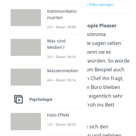
zur Stelle im Video springen
(00:15)
Kommunikatio
nsarten
Menschen, die als
People Pleaser
2/4 – Dauer: 05:09
gelten, zeigen oft bestimmte
Was sind
Verhaltensweisen
. Sie sagen selten
Medien?
„
Nein
“, auch nicht, wenn sie es
3/4 – Dauer: 04:14
eigentlich gerne tun würden. So würde
ein People Pleaser zum Beispiel auch
Massenmedien
„Ja“ sagen, wenn sein Chef ihn fragt,
4/4 – Dauer: 03:14
ob er heute länger im Büro bleiben
kann. Selbst wenn er eigentlich sehr
Psychologie
müde ist und heute früh ins Bett
wollte.
Halo-Effekt
1/5 – Dauer: 04:33
Zusätzlich passen sie sich den
Wünschen
anderer an und nehmen