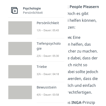
„Nein“ zu sagen, fällt
People Pleasern
Psychologie
Persönlichkeit
besonders schwer. Doch es gibt
Strategien
, die dabei helfen können,
Persönlichkeit
klare Grenzen zu setzen:
1/6 – Dauer: 05:43
„Nein“ begründen:
Eine
Tiefenpsycholo
Begründung kann helfen, das
gie
„Nein“ verständlicher zu machen.
2/6 – Dauer: 05:30
Zusätzlich hilft sie dabei, dass der
People Pleaser sich nicht so
Triebe
schuldig fühlt. Dabei sollte jedoch
3/6 – Dauer: 04:18
darauf geachtet werden, dass die
Begründung ehrlich und einfach
Bewusstsein
ist, ohne sich zu rechtfertigen.
4/6 – Dauer: 03:58
INGA-Prinzip:
Das
INGA
-Prinzip