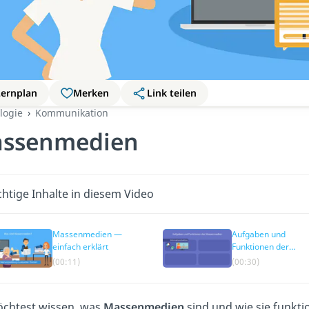
Lernplan
Merken
Link teilen
logie
Kommunikation
ssenmedien
htige Inhalte in diesem Video
Massenmedien —
Aufgaben und
einfach erklärt
Funktionen der
Massenmedien
(00:11)
(00:30)
chtest wissen, was
Massenmedien
sind und wie sie funkti