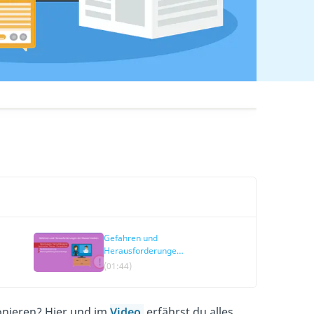
Gefahren und
Herausforderungen
der Massenmedien
(01:44)
onieren? Hier und im
Video
erfährst du alles,