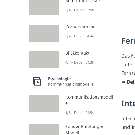
Mimik und Gestik
2/4 – Dauer: 03:58
Körpersprache
3/4 – Dauer: 04:44
Fer
Blickkontakt
Das F
4/4 – Dauer: 04:38
Unter
Ferns
Psychologie
➡️ Be
Kommunikationsmodelle
Kommunikationsmodell
Int
e
1/8 – Dauer: 04:54
Inter
Sender Empfänger
und
I
Modell