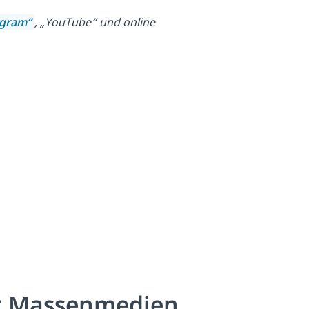
agram“
, „YouTube“ und
online
r Massenmedien