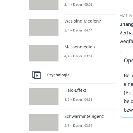
2/4 – Dauer: 05:09
Hat e
Was sind Medien?
unan
3/4 – Dauer: 04:14
Verha
wegfäl
Massenmedien
4/4 – Dauer: 03:14
Ope
Bei
Psychologie
ein
Halo-Effekt
(Po
1/5 – Dauer: 04:33
bel
bzw
Schwarmintelligenz
2/5 – Dauer: 03:52