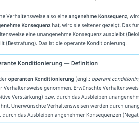
ine Verhaltensweise also eine
angenehme Konsequenz
, wir
genehme Konsequenz
hat, wird sie seltener gezeigt. Das f
ltensweise eine unangenehme Konsequenz ausbleibt (Bel
lt (Bestrafung). Das ist die operante Konditionierung.
rante Konditionierung — Definition
 der
operanten Konditionierung
(engl.:
operant conditionin
er Verhaltensweise genommen. Erwünschte Verhaltenswe
sitive Verstärkung) bzw. durch das Ausbleiben unangeneh
ohnt. Unerwünschte Verhaltensweisen werden durch unan
. durch das Ausbleiben angenehmer Konsequenzen (Negati