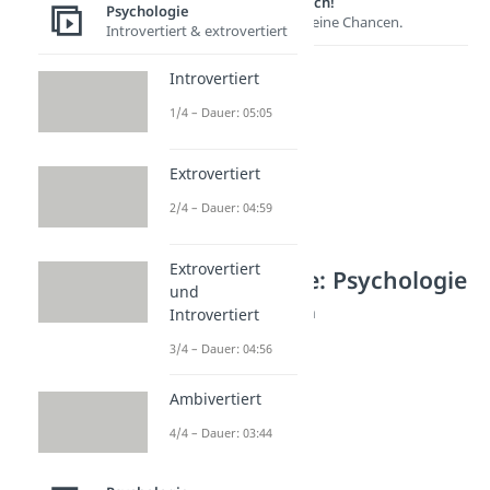
Lernen lohnt sich!
Psychologie
Entdecke hier deine Chancen.
Introvertiert & extrovertiert
Introvertiert
1/4 – Dauer: 05:05
Extrovertiert
2/4 – Dauer: 04:59
Extrovertiert
Weitere Inhalte: Psychologie
und
Arten von Beziehungen
Introvertiert
Freundschaft Plus
3/4 – Dauer: 04:56
Dauer: 02:57
Situationship
Ambivertiert
Dauer: 03:47
Seelenverwandte
4/4 – Dauer: 03:44
Dauer: 04:51