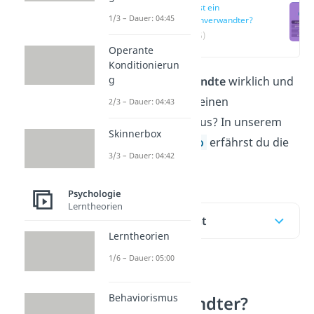
Was ist ein
1/3 – Dauer: 04:45
Seelenverwandter?
(00:15)
Operante
Konditionierun
g
Gibt es
Seelenverwandte
wirklich und
wenn ja, was macht einen
2/3 – Dauer: 04:43
Seelenverwandten aus? In unserem
Skinnerbox
Beitrag und im
Video
erfährst du die
3/3 – Dauer: 04:42
Antwort!
Psychologie
Lerntheorien
Inhaltsübersicht
Lerntheorien
1/6 – Dauer: 05:00
Was ist ein
Behaviorismus
Seelenverwandter?