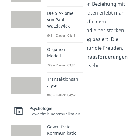
In einer romantischen Beziehung mit
einem Seelenverwandten erlebt man
Die 5 Axiome
von Paul
eine
Intimität
, die auf einem
Watzlawick
tiefen Verständnis und einer starken
6/8 – Dauer: 04:15
emotionalen Bindung
basiert. Die
Partner teilen nicht nur die Freuden,
Organon
Modell
sondern auch die
Herausforderungen
des Lebens
auf einer sehr
7/8 – Dauer: 03:34
persönlichen Ebene.
Transaktionsan
alyse
8/8 – Dauer: 04:52
Psychologie
Gewaltfreie Kommunikation
Gewaltfreie
Kommunikatio