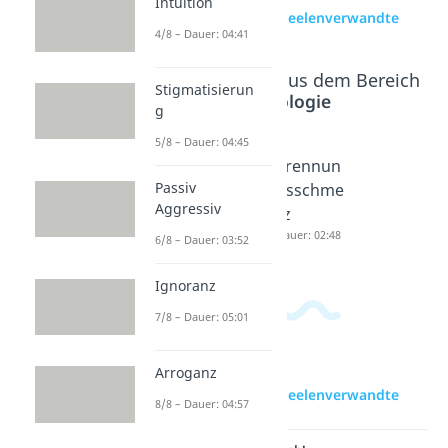
Intuition
zur Videoseite: Seelenverwandte
4/8 – Dauer: 04:41
Beliebte Inhalte aus dem Bereich
Stigmatisierun
Psychologie
g
5/8 – Dauer: 04:45
Schluss
Liebesku
Trennun
Passiv
machen
mmer
gsschme
Aggressiv
Dauer: 03:53
Dauer: 04:47
rz
Dauer: 02:48
6/8 – Dauer: 03:52
Ignoranz
7/8 – Dauer: 05:01
Arroganz
zur Videoseite: Seelenverwandte
8/8 – Dauer: 04:57