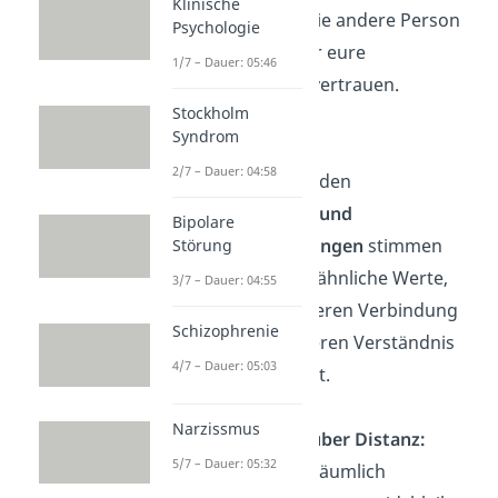
Klinische
vollständig auf die andere Person
Psychologie
verlassen und ihr eure
1/7 – Dauer: 05:46
Geheimnisse anvertrauen.
Stockholm
Syndrom
Gleiche Werte:
2/7 – Dauer: 04:58
Eure grundlegenden
Überzeugungen und
Bipolare
Lebensanschauungen
stimmen
Störung
überein. Ihr teilt ähnliche Werte,
3/7 – Dauer: 04:55
was zu einer tieferen Verbindung
Schizophrenie
und einem besseren Verständnis
4/7 – Dauer: 05:03
füreinander führt.
Narzissmus
Verbundenheit über Distanz:
5/7 – Dauer: 05:32
Selbst wenn ihr räumlich