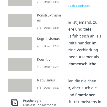
2/6 – Dauer: 03:37
zur Stelle im Video springen
(00:15)
Konstruktivism
us
Ein
Seelenverwandter
ist jemand, zu
3/6 – Dauer: 02:14
dem du eine besondere und tiefe
Verbindung spürst. Es fühlt sich an, als
Kognitivismus
würden eure Seelen miteinander
im
4/6 – Dauer: 02:37
Einklang
stehen. So eine Verbindung
wirkt intensiver und bedeutsamer als
Kognition
eine normale
zwischenmenschliche
5/6 – Dauer: 05:21
Beziehung
.
Nativismus
Seelenverwandte teilen die gleichen
Werte
und
Ansichten
, aber auch die
6/6 – Dauer: 05:27
gleichen
Gedanken
und
Emotionen
.
Psychologie
Seelenverwandtschaft tritt meistens in
Didaktik und Methodik