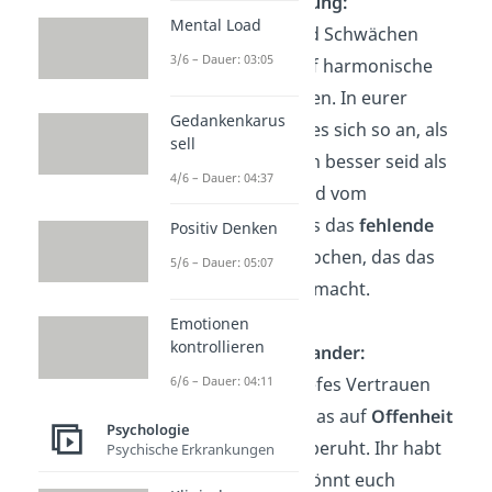
Perfekte Ergänzung:
Mental Load
Eure Stärken und Schwächen
3/6 – Dauer: 03:05
scheinen sich auf harmonische
Weise zu ergänzen. In eurer
Gedankenkarus
Beziehung fühlt es sich so an, als
sell
ob ihr zusammen besser seid als
4/6 – Dauer: 04:37
getrennt. Oft wird vom
Seelenpartner als das
fehlende
Positiv Denken
Puzzleteil
gesprochen, das das
5/6 – Dauer: 05:07
Puzzle komplett macht.
Emotionen
kontrollieren
Vertrauen zueinander:
Es besteht ein tiefes Vertrauen
6/6 – Dauer: 04:11
zwischen euch, das auf
Offenheit
Psychologie
und Ehrlichkeit
beruht. Ihr habt
Psychische Erkrankungen
das Gefühl, ihr könnt euch