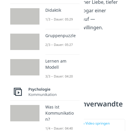
Form von romantischer Liebe, tiefer
Didaktik
Freundschaft oder sogar einer
familiären Bindung auf —
1/3 – Dauer: 05:29
beispielsweise bei Zwillingen.
Gruppenpuzzle
2/3 – Dauer: 05:27
Lernen am
Modell
3/3 – Dauer: 04:20
Psychologie
Kommunikation
Gibt es Seelenverwandte
Was ist
wirklich?
Kommunikatio
n?
zur Stelle im Video springen
(00:50)
1/4 – Dauer: 04:40