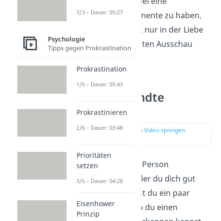
Respekt
— ohne dabei eine
3/3 – Dauer: 05:27
romantische Komponente zu haben.
Du solltest also nicht nur in der Liebe
Psychologie
nach Seelenverwandten Ausschau
Tipps gegen Prokrastination
halten.
Prokrastination
1/6 – Dauer: 05:43
Seelenverwandte
erkennen
Prokrastinieren
2/6 – Dauer: 03:48
zur Stelle im Video springen
(01:59)
Prioritäten
Du hast gerade eine Person
setzen
kennengelernt, mit der du dich gut
3/6 – Dauer: 04:28
verstehst? Hier siehst du ein paar
Eisenhower
Anzeichen
, an denen du einen
Prinzip