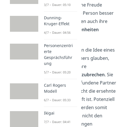
Sobald die anfängliche Freude
3/7 – Dauer: 05:10
nachlässt und du die Person besser
Dunning-
kennenlernst, könnten auch ihre
Kruger-Effekt
Schwächen und Eigenheiten
4/7 – Dauer: 04:56
hervorkommen.
Personenzentri
Menschen, die fest an die Idee eines
erte
Gesprächsführ
einzigen Seelenpartners glauben,
ung
neigen dann dazu, ihre
5/7 – Dauer: 05:20
Beziehung
sofort abzubrechen
. Sie
denken, dass der gefundene Partner
Carl Rogers
oder Freund doch nicht die ersehnte
Modell
Seelenverwandtschaft ist. Potenziell
6/7 – Dauer: 05:33
gute Beziehungen werden somit
Ikigai
aufgegeben, weil sie nicht den
7/7 – Dauer: 04:41
überhöhten Erwartungen