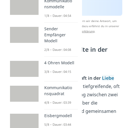
Kommunikatio
nsmodelle
1/8 – Dauer: 04:54
Nach Beantwortung speichern wir deine Antwort, um
Studyflix zu verbessern. Mehr dazu erfährst du in unserer
Sender
Datenschutzerklärung
.
Empfänger
Modell
Seelenverwandte in der
2/8 – Dauer: 04:08
Liebe
4 Ohren Modell
Die Vorstellung von
3/8 – Dauer: 04:15
Seelenverwandtschaft in der
Liebe
bezieht sich auf eine tiefgreifende, oft
Kommunikatio
nsquadrat
spirituelle Verbindung zwischen zwei
Menschen. Es geht über die
4/8 – Dauer: 03:39
Oberflächlichkeit und gemeinsamen
Eisbergmodell
Interessen hinaus.
5/8 – Dauer: 03:44