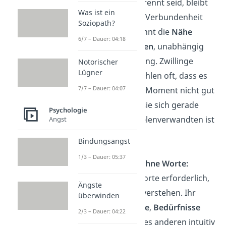
voneinander getrennt seid, bleibt
Was ist ein
eure emotionale Verbundenheit
Soziopath?
bestehen. Ihr könnt die
Nähe
6/7 – Dauer: 04:18
zueinander spüren
, unabhängig
von der
Entfernung. Zwillinge
Notorischer
Lügner
beispielsweise fühlen oft, dass es
7/7 – Dauer: 04:07
dem anderen im Moment nicht gut
geht — egal wo sie sich gerade
Psychologie
befinden. Bei Seelenverwandten ist
Angst
es genau so.
Bindungsangst
1/3 – Dauer: 05:37
Verständigung ohne Worte:
Oft sind keine Worte
erforderlich,
Ängste
um einander zu verstehen. Ihr
überwinden
könnt die
Gefühle
,
Bedürfnisse
2/3 – Dauer: 04:22
und
Gedanken
des anderen intuitiv