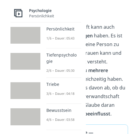
entsprechen.
Psychologie
Persönlichkeit
Aber der Glaube an
Seelenverwandtschaft kann auch
Persönlichkeit
positive Auswirkungen
haben. Es ist
1/6 – Dauer: 05:43
immer bereichernd, eine Person zu
haben, der man vertrauen kann und
Tiefenpsycholo
gie
mit der man sich gut versteht.
Außerdem kannst du
mehrere
2/6 – Dauer: 05:30
Seelenverwandte
gleichzeitig haben.
Triebe
Letztendlich hängt es davon ab, ob du
3/6 – Dauer: 04:18
selbst an die Seelenverwandtschaft
glaubst und ob der Glaube daran
Bewusstsein
deine
Beziehungen
beeinflusst
.
4/6 – Dauer: 03:58
Seelenverwandte —