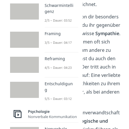
Glückshormon
bezeichnet.
Schwarmintelli
genz
Ist eine andere Person dir besonders
2/5 – Dauer: 03:52
ähnlich, empfindest du ihr gegenüber
automatisch eine
gewisse
Sympathie
.
Framing
Denn Menschen nehmen oft sich
3/5 – Dauer: 04:17
selbst als Maßstab, um andere zu
beurteilen. Das nennst du auch den
Reframing
Ähnlichkeitsfehler
. Der tritt auch in
4/5 – Dauer: 04:23
Liebesbeziehungen auf: Eine
verliebte
Person nimmt Ähnlichkeiten zu ihrem
Entschuldigun
g
Partner stärker wahr, als bei anderen
5/5 – Dauer: 03:12
Personen.
Psychologie
Gut zu wissen:
Seelenverwandtschaft
Nonverbale Kommunikation
ist eher auf
psychologische und
Nonverbale