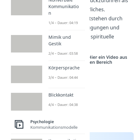
soziale Faktoren
zurückzuführen als
Kommunikatio
auf etwas Übernatürliches.
n
Seelenverwandte entstehen durch
1/4 – Dauer: 04:19
persönliche Überzeugungen und
philosophische oder spirituelle
Mimik und
Gestik
Ansichten.
2/4 – Dauer: 03:58
Studyflix vernetzt: Hier ein Video aus
einem anderen Bereich
Körpersprache
3/4 – Dauer: 04:44
Blickkontakt
4/4 – Dauer: 04:38
Psychologie
Kommunikationsmodelle