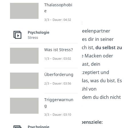
Thalassophobi
erfassen.
e
3/3 – Dauer: 04:32
Nicht verstellen:
Du hast deinen Seelenpartner
Psychologie
Stress
gefunden, wenn es dir in seiner
Nähe nicht peinlich ist,
du selbst zu
Was ist Stress?
sein
. Egal, welche Macken oder
1/3 – Dauer: 03:02
Eigenheiten du hast, dein
Seelenpartner akzeptiert und
Überforderung
schätzt dich für das, was du bist. Es
2/3 – Dauer: 03:56
herrscht ein Gefühl von
Vertrautheit, bei dem du dich nicht
Triggerwarnun
verstellen musst.
g
3/3 – Dauer: 03:10
Gemeinsame Lebensziele:
Psychologie