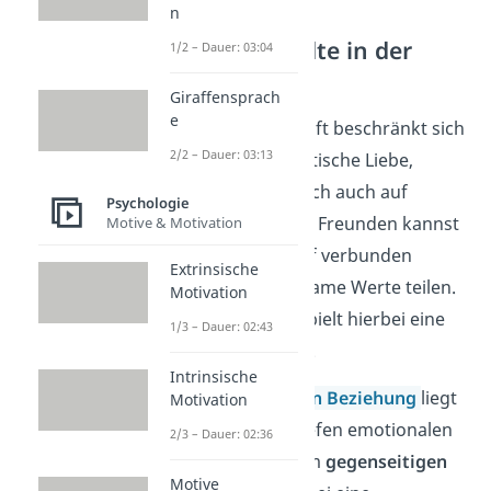
n
Seelenverwandte in der
1/2 – Dauer: 03:04
Freundschaft
Giraffensprach
e
Seelenverwandtschaft beschränkt sich
2/2 – Dauer: 03:13
nicht nur auf romantische Liebe,
sondern erstreckt sich auch auf
Psychologie
Freundschaften
. Mit Freunden kannst
Motive & Motivation
du dich ebenfalls tief verbunden
Extrinsische
fühlen und gemeinsame Werte teilen.
Motivation
Platonische Liebe
spielt hierbei eine
1/3 – Dauer: 02:43
entscheidende Rolle.
Intrinsische
In einer
platonischen Beziehung
liegt
Motivation
der Fokus auf der tiefen emotionalen
2/3 – Dauer: 02:36
Verbindung und dem
gegenseitigen
Motive