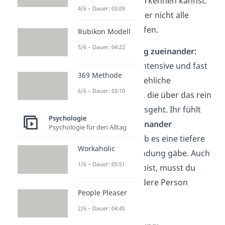
Seelenverwandten
erkennen kannst.
4/6 – Dauer: 03:09
Natürlich müssen aber nicht alle
Punkte davon zutreffen.
Rubikon Modell
5/6 – Dauer: 04:22
Starke Anziehung zueinander:
Es besteht eine intensive und fast
369 Methode
schon unwiderstehliche
6/6 – Dauer: 03:10
Anziehungskraft, die über das rein
Äußerliche hinausgeht. Ihr fühlt
Psychologie
euch
stark voneinander
Psychologie für den Alltag
angezogen
, als ob es eine tiefere
Workaholic
Ebene der Verbindung gäbe. Auch
1/6 – Dauer: 05:51
wenn du alleine bist, musst du
häufig an die andere Person
People Pleaser
denken.
2/6 – Dauer: 04:45