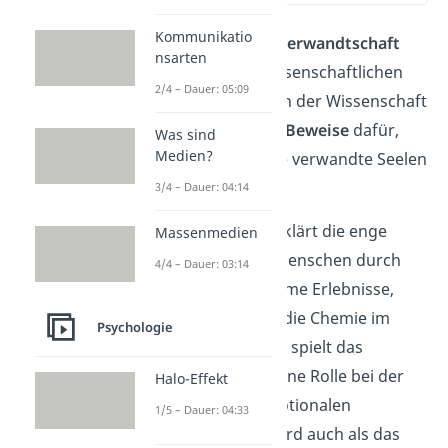
Kommunikatio
Die Idee der
Seelenverwandtschaft
nsarten
basiert nicht auf wissenschaftlichen
2/4 – Dauer: 05:09
Erklärungen. Denn in der Wissenschaft
gibt es
keine klaren Beweise
dafür,
Was sind
Medien?
dass es so etwas wie verwandte Seelen
gibt.
3/4 – Dauer: 04:14
Die
Wissenschaft
erklärt die enge
Massenmedien
Bindung zwischen Menschen durch
4/4 – Dauer: 03:14
Dinge wie gemeinsame Erlebnisse,
ähnliche Werte und die Chemie im
Psychologie
Gehirn. Zum Beispiel spielt das
Hormon Dopamin
eine Rolle bei der
Halo-Effekt
Entstehung von emotionalen
1/5 – Dauer: 04:33
Verbindungen. Es wird auch als das