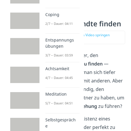
Coping
Seelenverwandte finden
2/7 – Dauer: 04:11
zur Stelle im Video springen
Entspannungs
(03:19)
übungen
Es ist der Traum vieler, den
3/7 – Dauer: 03:59
Seelenverwandten zu finden
—
Achtsamkeit
jemanden, mit dem man sich tiefer
4/7 – Dauer: 04:45
verbunden fühlt als mit anderen. Aber
ist es wirklich notwendig, den
Meditation
perfekten Seelenpartner zu haben, um
5/7 – Dauer: 04:51
eine
glückliche Beziehung
zu führen?
Der Glaube an die Existenz eines
Selbstgespräch
e
einzigen Menschen, der perfekt zu