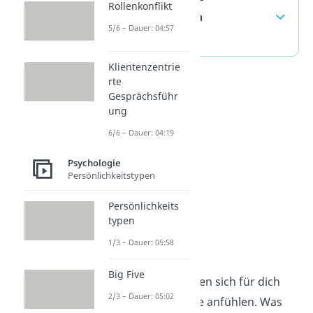
Rollenkonflikt
häufigste Fragen
5/6 – Dauer: 04:57
(ausklappen)
Klientenzentrie
rte
Gesprächsführ
ung
6/6 – Dauer: 04:19
Psychologie
Persönlichkeitstypen
Persönlichkeits
typen
Freundschaft
1/3 – Dauer: 05:58
Big Five
Deine Freunde können sich für dich
2/3 – Dauer: 05:02
wie Seelenverwandte anfühlen. Was