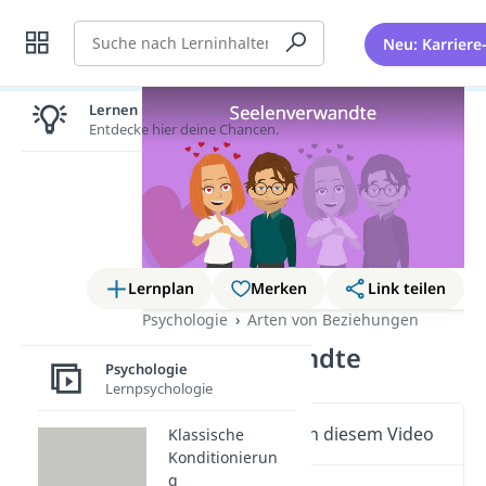
Suche
Neu: Karriere
Lernen lohnt sich!
Entdecke hier deine Chancen.
Lernplan
Merken
Link teilen
Psychologie
Arten von Beziehungen
Seelenverwandte
Psychologie
Lernpsychologie
Wichtige Inhalte in diesem Video
Klassische
Konditionierun
g