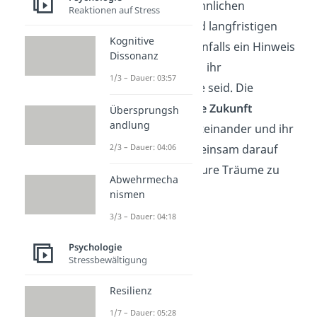
Das Teilen von ähnlichen
Reaktionen auf Stress
Lebenszielen und langfristigen
Kognitive
Plänen kann ebenfalls ein Hinweis
Dissonanz
darauf sein, dass ihr
1/3 – Dauer: 03:57
Seelenverwandte seid. Die
Visionen für eure Zukunft
Übersprungsh
andlung
harmonieren miteinander und ihr
2/3 – Dauer: 04:06
könnt euch gemeinsam darauf
konzentrieren, eure Träume zu
Abwehrmecha
verwirklichen.
nismen
3/3 – Dauer: 04:18
Psychologie
Stressbewältigung
Resilienz
1/7 – Dauer: 05:28