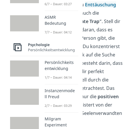
einem passt, kann zu
Enttäuschung
6/7 – Dauer: 03:27
führen. Das besagt auch die
ASMR
sogenannte „
Soulmate Trap
“. Stell dir
Bedeutung
vor, du glaubst fest daran, dass es
7/7 – Dauer: 04:12
diese eine spezielle Person gibt, die
Psychologie
perfekt zu dir passt. Du konzentrierst
Persönlichkeitsentwicklung
dich somit auch stark auf die Suche
Persönlichkeits
danach. Die Gefahr besteht darin, dass
entwicklung
du eine Person, die dir perfekt
1/7 – Dauer: 04:14
erscheint, sehr schnell durch die
„
rosaroten Brille
“ betrachtest. Das
Instanzenmode
bedeutet, du siehst nur die
positiven
ll Freud
Seiten
und bist begeistert von der
2/7 – Dauer: 03:29
Vorstellung, deinen Seelenverwandten
Milgram
gefunden zu haben.
Experiment