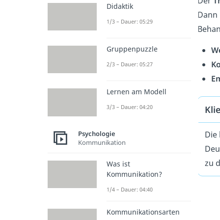
Der
T
Didaktik
Dann 
1/3 – Dauer: 05:29
Beha
Gruppenpuzzle
W
K
2/3 – Dauer: 05:27
E
Lernen am Modell
3/3 – Dauer: 04:20
Kli
Psychologie
Die
Kommunikation
Deu
zu 
Was ist
Kommunikation?
1/4 – Dauer: 04:40
Kommunikationsarten