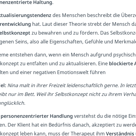
nenzentrierte Haltung
.
tualisierungstendenz
des Menschen beschreibt die Überz
rentwicklung
hat. Laut dieser Theorie strebt der Mensch d
elbstkonzept
zu bewahren und zu fördern. Das Selbstkonzep
igenen Seins, also alle Eigenschaften, Gefühle und Merkmal
eme entstehen dann, wenn ein Mensch aufgrund psychischer 
konzept zu entfalten und zu aktualisieren. Eine
blockierte
lten und einer negativen Emotionswelt führen
iel:
Nina malt in ihrer Freizeit leidenschaftlich gerne. In letz
eibt nur im Bett. Weil ihr Selbstkonzept nicht zu ihrem Verha
nglücklich.
r
personenzentrierter Handlung
verstehst du die nötige Ei
en. Der Klient hat ein Bedürfnis danach, akzeptiert zu werd
tkonzept leben kann, muss der Therapeut ihm
Verständnis