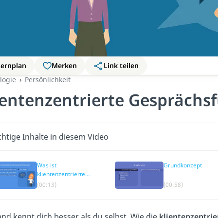
Lernplan
Merken
Link teilen
logie
Persönlichkeit
ientenzentrierte Gesprächs
htige Inhalte in diesem Video
Was ist
Grundkonzept
klientenzentrierte
Gesprächsführung?
(00:13)
(00:58)
nd kennt dich besser als du selbst. Wie die
klientenzentri