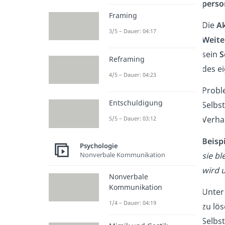
perso
Framing
Die
Ak
3/5 – Dauer: 04:17
Weite
sein
S
Reframing
des e
4/5 – Dauer: 04:23
Probl
Entschuldigung
Selbst
Verha
5/5 – Dauer: 03:12
Beisp
Psychologie
sie bl
Nonverbale Kommunikation
wird u
Nonverbale
Kommunikation
Unte
1/4 – Dauer: 04:19
zu lös
Selbs