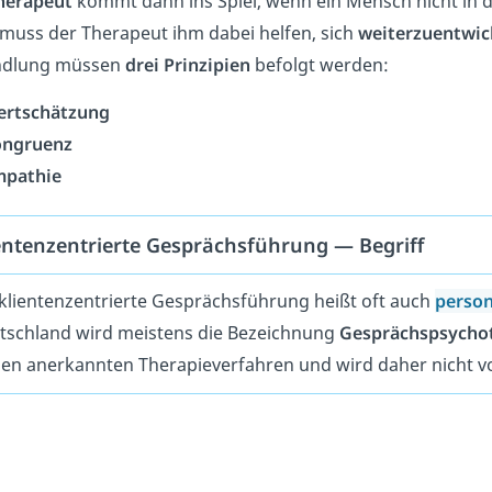
herapeut
kommt dann ins Spiel, wenn ein Mensch nicht in de
muss der Therapeut ihm dabei helfen, sich
weiterzuentwic
ndlung müssen
drei
Prinzipien
befolgt werden:
ertschätzung
ongruenz
mpathie
entenzentrierte Gesprächsführung — Begriff
 klientenzentrierte Gesprächsführung heißt oft auch
person
tschland wird meistens die Bezeichnung
Gesprächspsycho
den anerkannten Therapieverfahren und wird daher nicht v