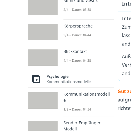
Mimik und Gestik
Int
2/4 – Dauer: 03:58
Int
Körpersprache
Zum
las
3/4 – Dauer: 04:44
ande
Blickkontakt
Auß
4/4 – Dauer: 04:38
Ver
and
Psychologie
Kommunikationsmodelle
Gut z
Kommunikationsmodell
aufgr
e
richte
1/8 – Dauer: 04:54
Sender Empfänger
Modell