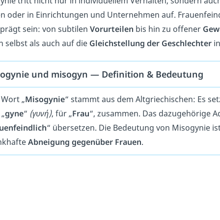
nie tritt nicht nur in individuellem Verhalten, sondern auc
n oder in Einrichtungen und Unternehmen auf. Frauenfeind
prägt sein: von subtilen
Vorurteilen
bis hin zu offener
Gew
 selbst als auch auf die
Gleichstellung der Geschlechter
in
ogynie und misogyn — Definition & Bedeutung
 Wort „
Misogynie
“ stammt aus dem Altgriechischen: Es setz
 „
gyne
“
(γυνή)
, für „
Frau
“, zusammen. Das dazugehörige Adje
uenfeindlich
“ übersetzen. Die Bedeutung von Misogynie is
nkhafte
Abneigung gegenüber Frauen
.