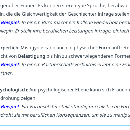
genüber Frauen. Es können stereotype Sprüche, herabwü
in, die die Gleichwertigkeit der Geschlechter infrage stellen
→
Beispiel
: In einem Büro macht ein Kollege wiederholt he
llegin. Er stellt ihre beruflichen Leistungen infrage, einfac
rperlich:
Misogynie kann auch in physischer Form auftreten
icht von
Belästigung
bis hin zu schwerwiegenderen Forme
→
Beispiel
: In einem Partnerschaftsverhältnis erlebt eine Fr
rtner.
ychologisch:
Auf psychologischer Ebene kann sich Frauenfe
drohung zeigen.
→
Beispiel
: Ein Vorgesetzter stellt ständig unrealistische F
droht sie mit beruflichen Konsequenzen, um sie zu manipul