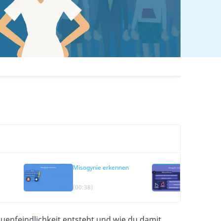
Misogynie erkennen
Misogy
(00:38)
(03:27)
auenfeindlichkeit entsteht und wie du damit