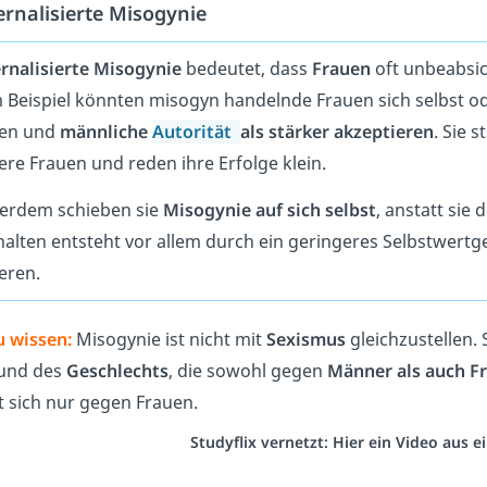
ernalisierte Misogynie
ernalisierte Misogynie
bedeutet, dass
Frauen
oft unbeabsic
 Beispiel könnten misogyn handelnde Frauen sich selbst od
sen und
männliche
Autorität
als stärker akzeptieren
. Sie 
re Frauen und reden ihre Erfolge klein.
erdem schieben sie
Misogynie auf sich selbst
, anstatt sie
halten entsteht vor allem durch ein geringeres Selbstwert
eren.
u wissen:
Misogynie ist nicht mit
Sexismus
gleichzustellen.
und des
Geschlechts
, die sowohl gegen
Männer als auch F
t sich nur gegen Frauen.
Studyflix vernetzt: Hier ein Video aus 