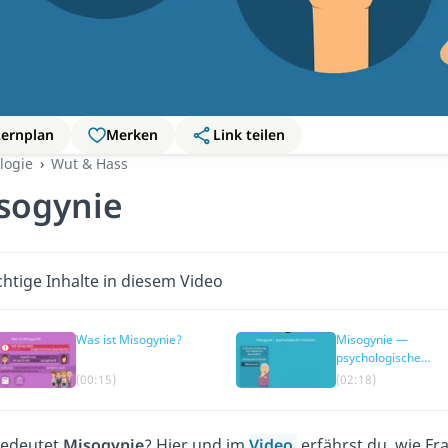
Lernplan
Merken
Link teilen
logie
Wut & Hass
sogynie
htige Inhalte in diesem Video
Was ist Misogynie?
Misogynie —
psychologische
Ursachen
(00:15)
(02:18)
edeutet
Misogynie
? Hier und im
Video
erfährst du, wie Fr