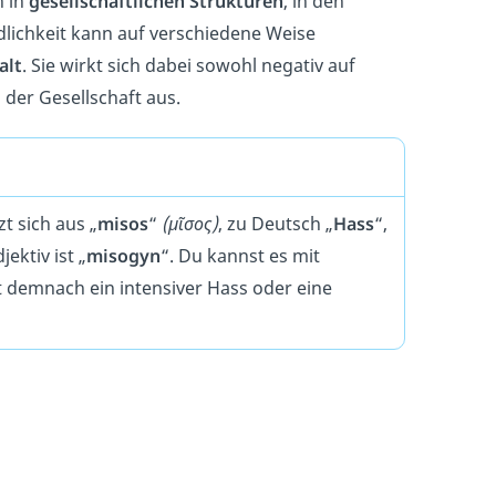
h in
gesellschaftlichen Strukturen
, in den
lichkeit kann auf verschiedene Weise
alt
. Sie wirkt sich dabei sowohl negativ auf
 der Gesellschaft aus.
t sich aus „
misos
“
(μῖσος)
, zu Deutsch „
Hass
“,
ktiv ist „
misogyn
“. Du kannst es mit
t demnach ein intensiver Hass oder eine