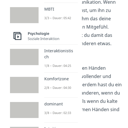
nonverbalen Kommunikation. Wenn
MBTI
du jemanden umarmst, um ihn zu
trösten, signalisiert ihm das deine
3/3 – Dauer: 05:42
Anteilnahme und dein Mitgefühl.
Psychologie
Gleichzeitig steigerst du damit das
Soziale Interaktion
Wohlbefinden des anderen etwas.
Interaktionistis
Warme Hände
ch
1/8 – Dauer: 04:25
Menschen mit warmen Händen
nimmst du als wohlwollender und
Komfortzone
herzlicher wahr. Außerdem hast du ein
2/8 – Dauer: 04:30
positiveres Bild von anderen, wenn du
warme Hände hast als wenn du kalte
dominant
Hände hast. Mit warmen Händen sind
3/8 – Dauer: 02:33
wir großzügiger.