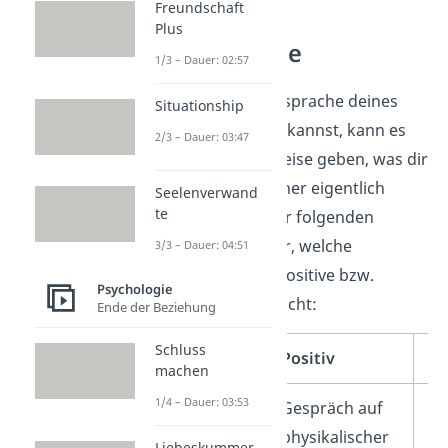
Freundschaft
Deuten der
Plus
Körpersprache
1/3 – Dauer: 02:57
Wenn du die Körpersprache deines
Situationship
Gegenübers deuten kannst, kann es
2/3 – Dauer: 03:47
dir zusätzliche Hinweise geben, was dir
dein Gesprächspartner eigentlich
Seelenverwand
te
sagen möchte. In der folgenden
Tabelle zeigen wir dir, welche
3/3 – Dauer: 04:51
Körpersprache für positive bzw.
Psychologie
negative Signale spricht:
Ende der Beziehung
Schluss
Positiv
Ne
machen
1/4 – Dauer: 03:53
Augenhöhe /
Gespräch auf
Ei
Hierarchie
physikalischer
wä
Liebeskummer