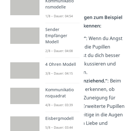
Kommunikatio
kontrollieren.
nsmodelle
1/8 – Dauer: 04:54
Du kannst in den Augen zum Beispiel
folgende Gefühle erkennen:
Sender
Empfänger
„Ich habe Angst.“
: Wenn du Angst
Modell
hast, weiten sich die Pupillen
2/8 – Dauer: 04:08
extrem. So kannst du dich besser
auf die Gefahr fokussieren und
4 Ohren Modell
schneller flüchten.
3/8 – Dauer: 04:15
„Ich finde dich anziehend.“
: Beim
Flirten kannst du erkennen, ob
Kommunikatio
nsquadrat
dein Gegenüber Zuneigung für
4/8 – Dauer: 03:39
dich empfindet. Erweiterte Pupillen
und das gegenseitige in die Augen
Eisbergmodell
schauen drücken Liebe und
5/8 – Dauer: 03:44