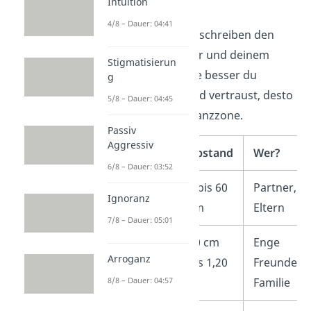
Intuition
Distanzzonen
4/8 – Dauer: 04:41
Die Distanzzonen beschreiben den
Abstand zwischen dir und deinem
Stigmatisierun
Gesprächspartner. Je besser du
g
jemanden kennst und vertraust, desto
5/8 – Dauer: 04:45
kleiner wird die Distanzzone.
Passiv
Aggressiv
Distanzzone
Abstand
Wer?
6/8 – Dauer: 03:52
Intime Zone
0 bis 60
Partner,
Ignoranz
cm
Eltern
7/8 – Dauer: 05:01
Persönliche
60 cm
Enge
Arroganz
Zone
bis 1,20
Freunde,
m
Familie
8/8 – Dauer: 04:57