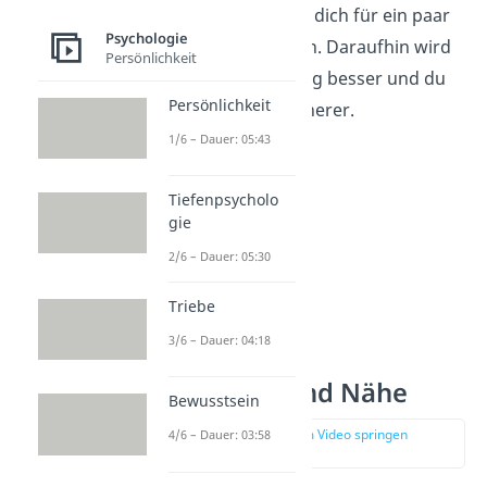
möchtest, dann stell dich für ein paar
Psychologie
Minuten aufrecht hin. Daraufhin wird
Persönlichkeit
auch deine Stimmung besser und du
Persönlichkeit
fühlst dich selbstsicherer.
1/6 – Dauer: 05:43
Tiefenpsycholo
gie
2/6 – Dauer: 05:30
Triebe
3/6 – Dauer: 04:18
Berührung und Nähe
Bewusstsein
zur Stelle im Video springen
4/6 – Dauer: 03:58
(03:19)