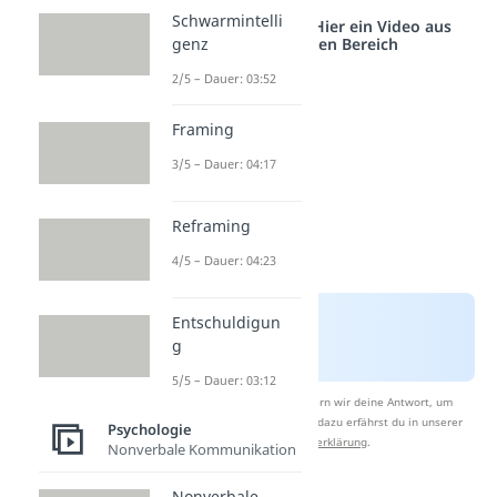
Schwarmintelli
Studyflix vernetzt: Hier ein Video aus
einem anderen Bereich
genz
2/5 – Dauer: 03:52
Framing
3/5 – Dauer: 04:17
Reframing
4/5 – Dauer: 04:23
Entschuldigun
g
5/5 – Dauer: 03:12
Nach Beantwortung speichern wir deine Antwort, um
Studyflix zu verbessern. Mehr dazu erfährst du in unserer
Psychologie
Datenschutzerklärung
.
Nonverbale Kommunikation
Nonverbale