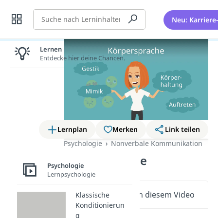
Suche
Neu: Karriere
Lernen lohnt sich!
Entdecke hier deine Chancen.
Lernplan
Merken
Link teilen
Psychologie
Nonverbale Kommunikation
Körpersprache
Psychologie
Lernpsychologie
Wichtige Inhalte in diesem Video
Klassische
Konditionierun
g