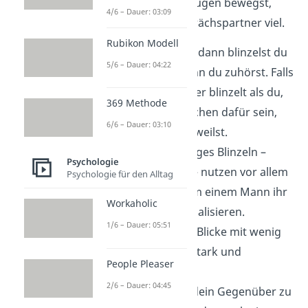
Auch wie du deine Augen bewegst,
4/6 – Dauer: 03:09
verrät deinem Gesprächspartner viel.
Rubikon Modell
Wenn du redest, dann blinzelst du
5/6 – Dauer: 04:22
häufiger, als wenn du zuhörst. Falls
dein Zuhörer öfter blinzelt als du,
369 Methode
kann das ein Zeichen dafür sein,
6/6 – Dauer: 03:10
dass du ihn langweilst.
ABER: Sehr häufiges Blinzeln –
Psychologie
Augenklimpern – nutzen vor allem
Psychologie für den Alltag
Frauen gerne, um einem Mann ihr
Workaholic
Interesse zu signalisieren.
1/6 – Dauer: 05:51
Starre, intensive Blicke mit wenig
Blinzeln wirken stark und
People Pleaser
charismatisch.
2/6 – Dauer: 04:45
ABER: Wenn du dein Gegenüber zu