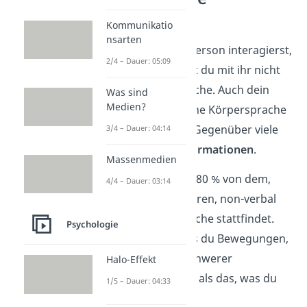
Bedeutung
Kommunikatio
nsarten
Wenn du mit einer Person interagierst,
2/4 – Dauer: 05:09
dann kommunizierst du mit ihr nicht
nur über deine Sprache. Auch dein
Was sind
Medien?
Verhalten
– also deine Körpersprache
– vermittelt deinem Gegenüber viele
3/4 – Dauer: 04:14
hilfreiche
Zusatzinformationen
.
Massenmedien
Es heißt sogar, dass 80 % von dem,
4/4 – Dauer: 03:14
was wir kommunizieren, non-verbal
über die Körpersprache stattfindet.
Psychologie
Das liegt daran, dass du Bewegungen,
Mimik und Gestik schwerer
Halo-Effekt
kontrollieren kannst als das, was du
1/5 – Dauer: 04:33
sagst.