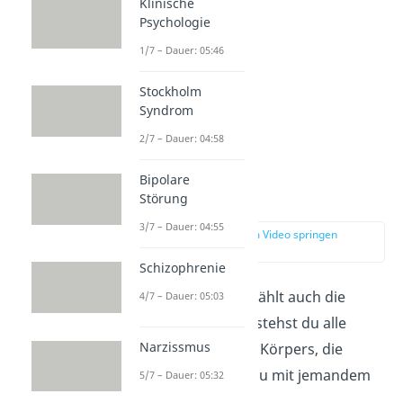
Klinische
Psychologie
1/7 – Dauer: 05:46
Stockholm
Syndrom
2/7 – Dauer: 04:58
Bipolare
Gestik
Störung
3/7 – Dauer: 04:55
zur Stelle im Video springen
(01:39)
Schizophrenie
Zur Körpersprache zählt auch die
4/7 – Dauer: 05:03
Gestik. Unter ihr verstehst du alle
Narzissmus
Bewegungen deines Körpers, die
ablaufen, während du mit jemandem
5/7 – Dauer: 05:32
kommunizierst.