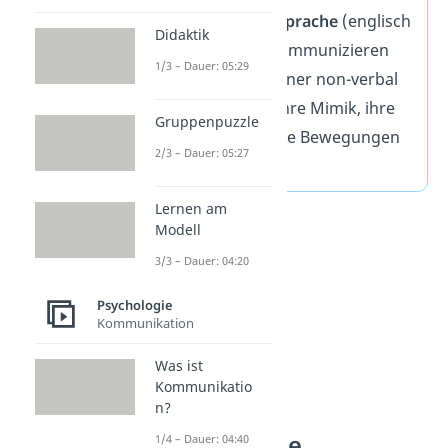
Durch die
Körpersprache
(englisch
Didaktik
body
language
) kommunizieren
1/3 – Dauer: 05:29
die Gesprächspartner non-verbal
über ihre Gestik, ihre Mimik, ihre
Gruppenpuzzle
Körperhaltung, ihre Bewegungen
2/3 – Dauer: 05:27
und ihr Auftreten.
Lernen am
Modell
3/3 – Dauer: 04:20
Psychologie
Kommunikation
Was ist
Kommunikatio
n?
Körpersprache
1/4 – Dauer: 04:40