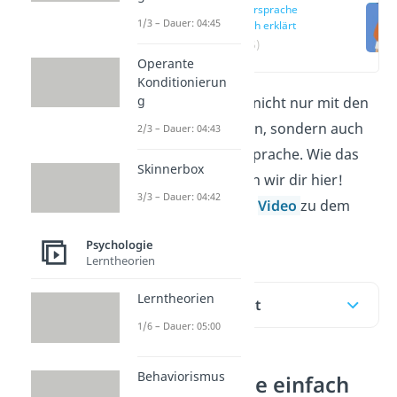
Körpersprache
1/3 – Dauer: 04:45
einfach erklärt
(00:15)
Operante
Konditionierun
g
Wir kommunizieren nicht nur mit den
Worten, die wir sagen, sondern auch
2/3 – Dauer: 04:43
mit unserer Körpersprache. Wie das
Skinnerbox
funktioniert, erklären wir dir hier!
3/3 – Dauer: 04:42
Schau dir jetzt unser
Video
zu dem
Thema an.
Psychologie
Lerntheorien
Lerntheorien
Inhaltsübersicht
1/6 – Dauer: 05:00
Behaviorismus
Körpersprache einfach