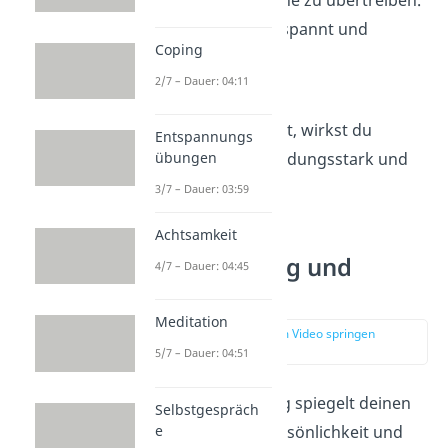
gestikulierst, ohne zu übertreiben.
deine Mimik entspannt und
Coping
natürlich wirkt.
2/7 – Dauer: 04:11
du viel lächelst.
Wenn du so auftrittst, wirkst du
Entspannungs
kompetent, entscheidungsstark und
übungen
selbstsicher.
3/7 – Dauer: 03:59
Achtsamkeit
Körperhaltung und
4/7 – Dauer: 04:45
Bewegungen
Meditation
zur Stelle im Video springen
(02:56)
5/7 – Dauer: 04:51
Deine Körperhaltung spiegelt deinen
Selbstgespräch
e
Charakter, deine Persönlichkeit und