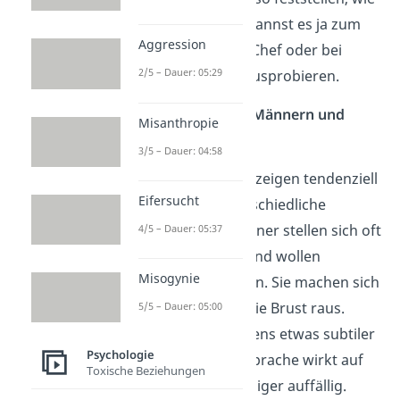
er zu dir steht – du kannst es ja zum
Aggression
Beispiel bei deinem Chef oder bei
2/5 – Dauer: 05:29
deinen Bekannten ausprobieren.
Körpersprache von Männern und
Misanthropie
Frauen
3/5 – Dauer: 04:58
Männer und Frauen zeigen tendenziell
Eifersucht
übrigens eine unterschiedliche
Körpersprache. Männer stellen sich oft
4/5 – Dauer: 05:37
als Beschützer dar und wollen
Misogynie
Eindruck hinterlassen. Sie machen sich
groß und strecken die Brust raus.
5/5 – Dauer: 05:00
Frauen gehen meistens etwas subtiler
Psychologie
vor und die Körpersprache wirkt auf
Toxische Beziehungen
den ersten Blick weniger auffällig.