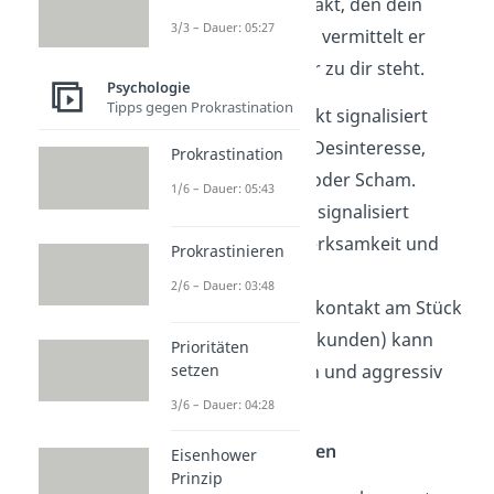
Durch den Blickkontakt, den dein
3/3 – Dauer: 05:27
Gegenüber herstellt, vermittelt er
unterbewusst, wie er zu dir steht.
Psychologie
Tipps gegen Prokrastination
Kaum Blickkontakt signalisiert
Schüchternheit, Desinteresse,
Prokrastination
Gleichgültigkeit oder Scham.
1/6 – Dauer: 05:43
Viel Blickkontakt signalisiert
Interesse, Aufmerksamkeit und
Prokrastinieren
Zuneigung.
2/6 – Dauer: 03:48
Sehr langer Blickkontakt am Stück
(länger als 3,3 Sekunden) kann
Prioritäten
aber aufdringlich und aggressiv
setzen
wirken.
3/6 – Dauer: 04:28
Mit den Augen spielen
Eisenhower
Prinzip