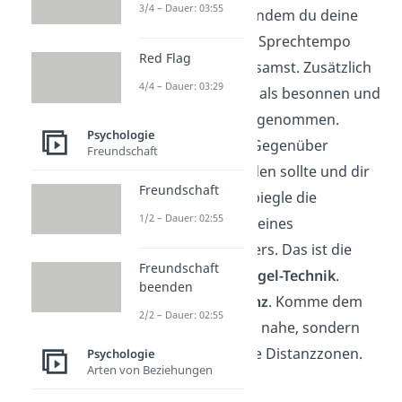
3/4 – Dauer: 03:55
und
beruhigen
, indem du deine
Gesten und dein Sprechtempo
Red Flag
bewusst verlangsamst. Zusätzlich
4/4 – Dauer: 03:29
wirst du so noch als besonnen und
beherrscht wahrgenommen.
Psychologie
Wenn dich dein Gegenüber
Freundschaft
sympathisch finden sollte und dir
Freundschaft
vertrauen soll, spiegle die
1/2 – Dauer: 02:55
Körpersprache deines
Gesprächspartners. Das ist die
Freundschaft
sogenannte
Spiegel-Technik
.
beenden
Wahre die
Distanz
. Komme dem
2/2 – Dauer: 02:55
anderen nicht zu nahe, sondern
lasse jedem seine Distanzzonen.
Psychologie
Arten von Beziehungen