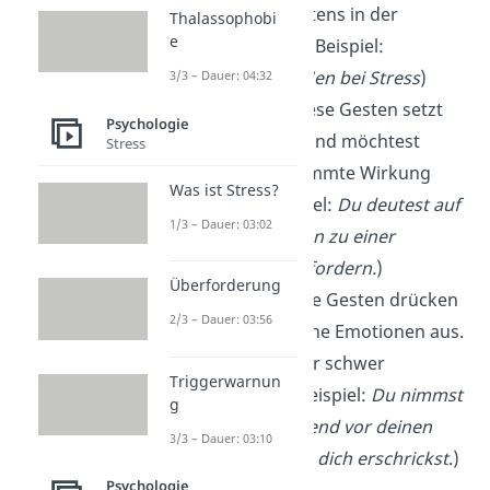
Du hast sie meistens in der
Thalassophobi
e
Kindheit erlernt (Beispiel:
Fingernägel-Beißen bei Stress
)
3/3 – Dauer: 04:32
Regulatoren
: Diese Gesten setzt
Psychologie
du bewusst ein und möchtest
Stress
damit eine bestimmte Wirkung
Was ist Stress?
erzeugen (Beispiel:
Du deutest auf
1/3 – Dauer: 03:02
jemanden, um ihn zu einer
Handlung aufzufordern.
)
Überforderung
Affektgesten
: Die Gesten drücken
2/3 – Dauer: 03:56
unwillkürlich deine Emotionen aus.
Du kannst sie nur schwer
Triggerwarnun
kontrollieren. (Beispiel:
Du nimmst
g
die Arme schützend vor deinen
3/3 – Dauer: 03:10
Körper, wenn du dich erschrickst
.)
Psychologie