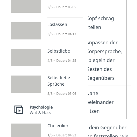
/ Unwohlsein
Br
2/5 – Dauer: 05:05
Zuversicht /
Kopf schräg
Am
Loslassen
Unsicher
stellen
kr
3/5 – Dauer: 04:17
Sympathie /
Anpassen der
Ve
Abgrenzung
Körpersprache,
Ab
Selbstliebe
spiegeln der
eu
4/5 – Dauer: 04:25
Gesten des
Gegenübers
Selbstliebe
Sprüche
Zuneigung /
Nahe
Au
5/5 – Dauer: 03:06
Abneigung
beieinander
bl
Psychologie
sitzen
sp
Wut & Hass
Choleriker
Je nachdem, wie sich dein Gegenüber
1/5 – Dauer: 04:32
verhält, kannst du also feststellen, wie