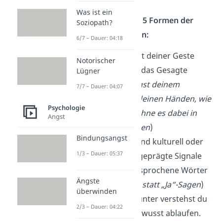
Was ist ein
Du kannst zwischen 5 Formen der
Soziopath?
Gestik unterscheiden:
6/7 – Dauer: 04:18
Illustratoren
: Mit deiner Geste
Notorischer
verdeutlichst du das Gesagte
Lügner
(Beispiel:
Du zeigst deinem
7/7 – Dauer: 04:07
Gegenüber mit deinen Händen, wie
Psychologie
groß etwas ist, ohne es dabei in
Angst
der Hand zu halten
)
Bindungsangst
Embleme
: Das sind kulturell oder
1/3 – Dauer: 05:37
gesellschaftlich geprägte Signale
und ersetzen gesprochene Wörter
Ängste
(Beispiel:
Nicken statt „Ja“-Sagen
)
überwinden
Adaptoren
: Darunter verstehst du
2/3 – Dauer: 04:22
Gesten, die unbewusst ablaufen.