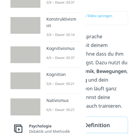
erklärt
2/6 – Dauer: 03:37
zur Stelle im Video springen
Konstruktivism
(00:15)
us
3/6 – Dauer: 02:14
Durch deine Körpersprache
kommunizierst du mit deinem
Kognitivismus
Gesprächspartner, ohne dass du ihm
4/6 – Dauer: 02:37
etwas mit Worten sagst. Dazu nutzt du
deine
Gestik
und
Mimik
,
Bewegungen
,
Kognition
deine
Körperhaltung
und dein
5/6 – Dauer: 05:21
Auftreten
. Vieles davon läuft ganz
unbewusst ab, du kannst deine
Nativismus
Körpersprache aber auch trainieren.
6/6 – Dauer: 05:27
Körpersprache Definition
Psychologie
Didaktik und Methodik