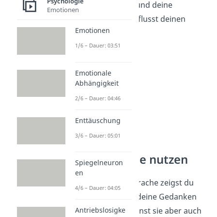
Psychologie
kulturelle Herkunft und deine
Emotionen
Persönlichkeit beeinflusst deinen
Emotionen
Kleidungsstil.
1/6 – Dauer: 03:51
Emotionale
Abhängigkeit
2/6 – Dauer: 04:46
Enttäuschung
3/6 – Dauer: 05:01
Körpersprache nutzen
Spiegelneuron
en
Mit deiner Körpersprache zeigst du
4/6 – Dauer: 04:05
deinem Gegenüber deine Gedanken
und Gefühle. Du kannst sie aber auch
Antriebslosigke