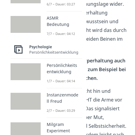
deine aktuelle Stimmungslage wider.
6/7 – Dauer: 03:27
Eine aufrechte Körperhaltung
ASMR
signalisiert Selbstbewusstsein und
Bedeutung
Kontrolle. Verdeutlicht wird das durch
7/7 – Dauer: 04:12
die Redensart „Mit beiden Beinen im
Psychologie
Leben stehen.“
Persönlichkeitsentwicklung
Du kannst deine Körperhaltung auch
Persönlichkeits
bewusst einsetzen – zum Beispiel bei
entwicklung
Vorstellungsgesprächen.
1/7 – Dauer: 04:14
Setze dich aufrecht hin und
Instanzenmode
verschränke NICHT die Arme vor
ll Freud
deinem Körper. Das signalisiert
2/7 – Dauer: 03:29
deinem Gegenüber Mut,
Milgram
Souveränität und Selbstsicherheit.
Experiment
Beuge dich außerdem leicht nach