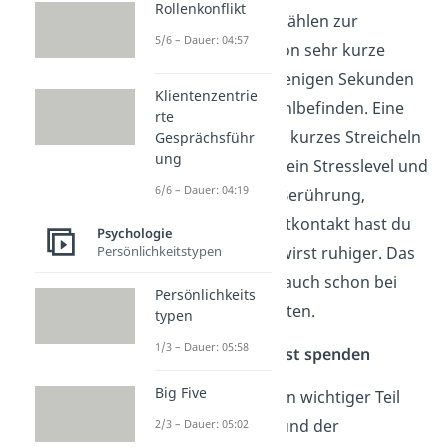
Rollenkonflikt
Auch Berührungen zählen zur
5/6 – Dauer: 04:57
Körpersprache. Schon sehr kurze
Berührungen von wenigen Sekunden
Klientenzentrie
verbessern dein Wohlbefinden. Eine
rte
Umarmung oder ein kurzes Streicheln
Gesprächsführ
ung
senkt automatisch dein Stresslevel und
6/6 – Dauer: 04:19
deinen Puls. Durch Berührung,
Zärtlichkeit und Hautkontakt hast du
Psychologie
weniger Angst und wirst ruhiger. Das
Persönlichkeitstypen
kannst du übrigens auch schon bei
Persönlichkeits
Säuglingen beobachten.
typen
1/3 – Dauer: 05:58
Umarmung zum Trost spenden
Big Five
Berührungen sind ein wichtiger Teil
der Körpersprache und der
2/3 – Dauer: 05:02