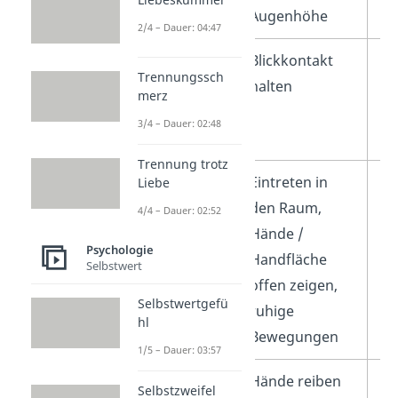
Augenhöhe
Pe
2/4 – Dauer: 04:47
Interesse /
Blickkontakt
Um
Trennungssch
Desinteresse
halten
Bl
merz
Bl
3/4 – Dauer: 02:48
Li
Trennung trotz
Vertrauen /
Eintreten in
Ar
Liebe
Misstrauen
den Raum,
ve
4/4 – Dauer: 02:52
Hände /
ne
Psychologie
Handfläche
Selbstwert
offen zeigen,
Selbstwertgefü
ruhige
hl
Bewegungen
1/5 – Dauer: 03:57
Zufriedenheit
Hände reiben
Sp
Selbstzweifel