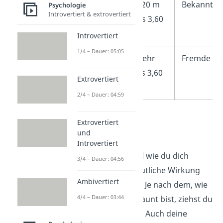
Soziale
1,20 m
Bekannte
Psychologie
Introvertiert & extrovertiert
Zone
bis 3,60
m
Introvertiert
1/4 – Dauer: 05:05
Öffentliche
Mehr
Fremde
Zone
als 3,60
Extrovertiert
m
2/4 – Dauer: 04:59
Extrovertiert
Auftreten
und
Introvertiert
Wie du auftrittst und wie du dich
3/4 – Dauer: 04:56
kleidest, hat eine deutliche Wirkung
Ambivertiert
auf dein Gegenüber. Je nach dem, wie
4/4 – Dauer: 03:44
du an einem Tag gelaunt bist, ziehst du
dich auch anders an. Auch deine