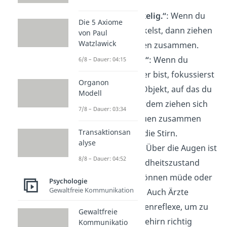
Sympathie aus.
„Ich finde das ekelig.“
: Wenn du
Die 5 Axiome
dich vor etwas ekelst, dann ziehen
von Paul
Watzlawick
sich deine Pupillen zusammen.
„Ich bin wütend.“
: Wenn du
6/8 – Dauer: 04:15
wütend und sauer bist, fokussierst
Organon
du dich auf das Objekt, auf das du
Modell
sauer bist. Außerdem ziehen sich
7/8 – Dauer: 03:34
deine Augenbrauen zusammen
Transaktionsan
und du runzelst die Stirn.
alyse
„Ich bin krank.“
: Über die Augen ist
8/8 – Dauer: 04:52
auch dein Gesundheitszustand
erkennbar. Sie können müde oder
Psychologie
Gewaltfreie Kommunikation
hellwach wirken. Auch Ärzte
nutzen die Pupillenreflexe, um zu
Gewaltfreie
sehen, ob dein Gehirn richtig
Kommunikatio