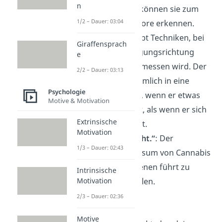
n
funktioniert. So können sie zum
1/2 – Dauer: 03:04
Beispiel Hirntumore erkennen.
„Ich lüge.“
: Es gibt Techniken, bei
Giraffensprach
denen die Bewegungsrichtung
e
deiner Augen gemessen wird. Der
2/2 – Dauer: 03:13
Mensch blickt nämlich in eine
Psychologie
andere Richtung, wenn er etwas
Motive & Motivation
erfindet und lügt, als wenn er sich
Extrinsische
an etwas erinnert.
Motivation
„Ich bin berauscht.“
: Der
1/3 – Dauer: 02:43
übermäßige Konsum von Cannabis
oder Halluzinogenen führt zu
Intrinsische
geweiteten Pupillen.
Motivation
2/3 – Dauer: 02:36
Blickkontakt
Motive