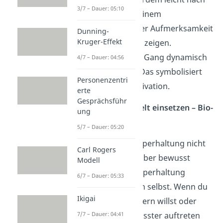
3/7 – Dauer: 05:10
vorne, um bei deinem
Gesprächspartner Aufmerksamkeit
Dunning-
Kruger-Effekt
und Interesse zu zeigen.
Gehe mit festem Gang dynamisch
4/7 – Dauer: 04:56
und zielstrebig. Das symbolisiert
Personenzentri
Energie und Motivation.
erte
Gesprächsführ
Körperhaltung gezielt einsetzen – Bio-
ung
Feedback
5/7 – Dauer: 05:20
Du kannst deine Körperhaltung nicht
Carl Rogers
nur anderen gegenüber bewusst
Modell
einsetzen. Deine Körperhaltung
6/7 – Dauer: 05:33
beeinflusst auch dich selbst. Wenn du
Ikigai
deine Laune verbessern willst oder
7/7 – Dauer: 04:41
wenn du selbstbewusster auftreten