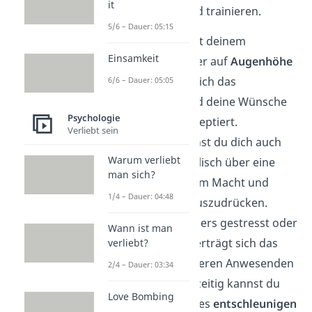
it
gezielt einsetzen und trainieren.
5/6 – Dauer: 05:15
Wenn du dich mit deinem
Einsamkeit
Gesprächspartner auf
Augenhöhe
begibst, macht dich das
6/6 – Dauer: 05:05
sympathisch
und deine Wünsche
Psychologie
werden eher akzeptiert.
Verliebt sein
Gleichzeitig kannst du dich auch
Warum verliebt
bewusst physikalisch über eine
man sich?
Person stellen, um Macht und
1/4 – Dauer: 04:48
Überlegenheit auszudrücken.
Wenn du besonders gestresst oder
Wann ist man
unruhig bist, überträgt sich das
verliebt?
auch auf die anderen Anwesenden
2/4 – Dauer: 03:34
im Raum. Gleichzeitig kannst du
Love Bombing
auch bewusst alles
entschleunigen