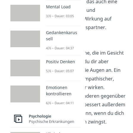
stark fixierst, hat das auch eine
Mental Load
einschüchternde und
3/6 – Dauer: 03:05
verunsichernde Wirkung auf
deinen Gesprächspartner.
Gedankenkarus
sell
Lächeln
4/6 – Dauer: 04:37
Bei der Körpersprache, die im Gesicht
stattfindet, schaust du dir aber
Positiv Denken
natürlich nicht nur die Augen an. Ein
5/6 – Dauer: 05:07
Lächeln lässt dich sympathischer,
positiver und offener wirken.
Emotionen
kontrollieren
Außerdem bist du anderen gegenüber
6/6 – Dauer: 04:11
offener. Lächeln verbessert außerdem
die Laune – selbst dann, wenn du dich
Psychologie
erst mal zum Lächeln zwingst.
Psychische Erkrankungen