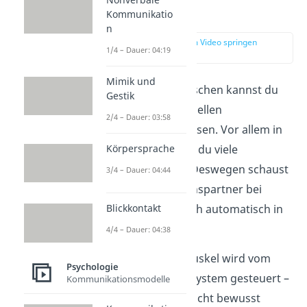
Mimik
Kommunikatio
n
zur Stelle im Video springen
1/4 – Dauer: 04:19
(00:38)
Mimik und
Im Gesicht des Menschen kannst du
Gestik
viel über seinen aktuellen
2/4 – Dauer: 03:58
Gefühlszustand ablesen. Vor allem in
den Augen erkennst du viele
Körpersprache
Emotionen wieder. Deswegen schaust
3/4 – Dauer: 04:44
du deinem Gesprächspartner
bei
einem Gespräch auch automatisch in
Blickkontakt
die Augen.
4/4 – Dauer: 04:38
Der innere Augenmuskel wird vom
Psychologie
vegetativen Nervensystem gesteuert –
Kommunikationsmodelle
du kannst ihn also nicht bewusst