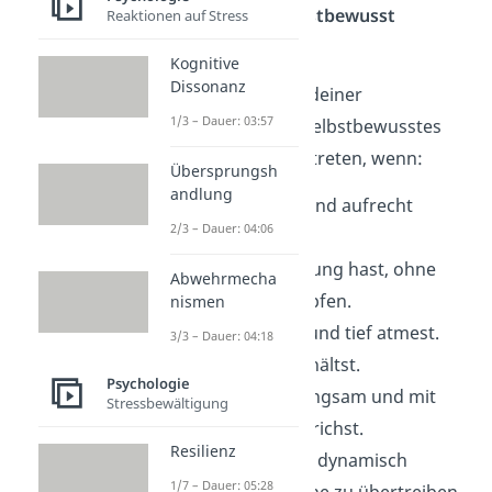
Power Posen – Selbstbewusst
Reaktionen auf Stress
auftreten
Kognitive
Dissonanz
Du signalisierst mit deiner
1/3 – Dauer: 03:57
Körpersprache ein selbstbewusstes
und souveränes Auftreten, wenn:
Übersprungsh
andlung
du dich gerade und aufrecht
2/3 – Dauer: 04:06
hinstellst.
du Körperspannung hast, ohne
Abwehrmecha
dich zu verkrampfen.
nismen
du gleichmäßig und tief atmest.
3/3 – Dauer: 04:18
du Blickkontakt hältst.
Psychologie
du ruhig, fest, langsam und mit
Stressbewältigung
tiefer Stimme sprichst.
Resilienz
du natürlich und dynamisch
1/7 – Dauer: 05:28