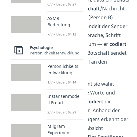
6/7 – Dauer: 03:27
(Person A) eine
Botschaft
/Nachricht
an einen
Empfänger
(Person B)
ASMR
Bedeutung
übermittelt. Dazu wandelt der Sender
7/7 – Dauer: 04:12
seine Gedanken in Sprache, Schrift
oder Körpersprache um — er
codiert
Psychologie
seine Botschaft. Die Botschaft sendet
Persönlichkeitsentwicklung
er dann als ein
Signal
an den
Persönlichkeits
Empfänger.
entwicklung
1/7 – Dauer: 04:14
Der Empfänger nimmt sie wahr,
übersetzt sie in seine Worte und
Instanzenmode
versteht sie — er
decodiert
die
ll Freud
Botschaft also wieder. Anhand der
2/7 – Dauer: 03:29
Reaktion des Empfängers erkennt der
Milgram
Sender, ob er seine Absicht
Experiment
klarmachen konnte. Der Empfänger