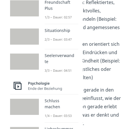
Erwachsenen Ich
: Reflektiertes,
Freundschaft
Plus
sachliches, respektvolles,
1/3 – Dauer: 02:57
durchdachtes Handeln (Beispiel:
Konstruktives und angemessenes
Situationship
Verhalten)
2/3 – Dauer: 03:47
Kind Ich
: Verhalten orientiert sich
an Erfahrungen, Eindrücken und
Seelenverwand
Gefühlen in der Kindheit (Beispiel:
te
Rebellisches, ängstliches oder
3/3 – Dauer: 04:51
spontanes Verhalten)
Psychologie
Ende der Beziehung
Der Ich Zustand, der gerade in den
Vordergrund tritt, beeinflusst, wie der
Schluss
Mensch eine Situation gerade erlebt
machen
und wie er handelt, was er denkt und
1/4 – Dauer: 03:53
wie er kommuniziert.
Liebeskummer