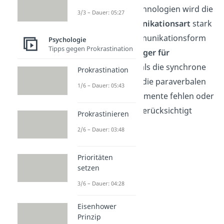
Kommunikationstechnologien wird die
3/3 – Dauer: 05:27
asynchrone Kommunikationsart
stark
genutzt. Diese Kommunikationsform
Psychologie
Tipps gegen Prokrastination
ist jedoch viel
anfälliger für
Missverständnisse
als die synchrone
Prokrastination
Kommunikation, da die paraverbalen
1/6 – Dauer: 05:43
und nonverbalen Elemente fehlen oder
nur eingeschränkt berücksichtigt
Prokrastinieren
werden.
2/6 – Dauer: 03:48
Prioritäten
setzen
3/6 – Dauer: 04:28
Eisenhower
Prinzip