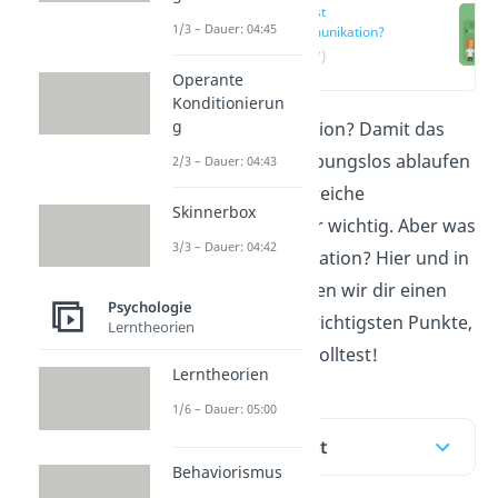
Was ist
1/3 – Dauer: 04:45
Kommunikation?
(00:17)
Operante
Konditionierun
g
Was ist Kommunikation? Damit das
alltägliche Leben reibungslos ablaufen
2/3 – Dauer: 04:43
kann, ist eine erfolgreiche
Skinnerbox
Kommunikation sehr wichtig. Aber was
3/3 – Dauer: 04:42
bedeutet Kommunikation? Hier und in
unserem
Video
geben wir dir einen
Psychologie
Überblick über die wichtigsten Punkte,
Lerntheorien
die du dazu wissen solltest!
Lerntheorien
1/6 – Dauer: 05:00
Inhaltsübersicht
Behaviorismus