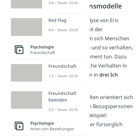
3/4 – Dauer: 03:55
Kommunikationsmodelle
Die Transaktionsanalyse von Eric
Red Flag
Berne befasst sich mit der
4/4 – Dauer: 03:29
Fragestellung, warum sich Menschen
so fühlen, so denken und so verhalten,
Psychologie
Freundschaft
wie sie es in dem Moment tun. Dazu
teilt er das menschliche Verhalten in
Freundschaft
einer Kommunikation in
drei Ich
1/2 – Dauer: 02:55
Zustände
ein:
Freundschaft
Eltern Ich:
Verhalten orientiert sich
beenden
am Verhalten von Bezugspersonen
2/2 – Dauer: 02:55
in der Kindheit (Beispiel:
Psychologie
Kritisierendes oder fürsorglich
Arten von Beziehungen
Verhalten)