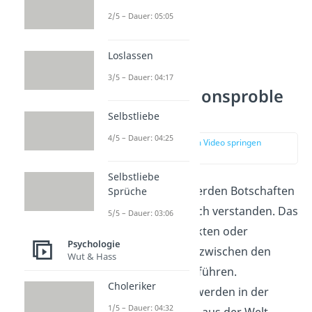
2/5 – Dauer: 05:05
Loslassen
3/5 – Dauer: 04:17
Kommunikationsproble
me
Selbstliebe
4/5 – Dauer: 04:25
zur Stelle im Video springen
(01:35)
Selbstliebe
In unserem Alltag werden Botschaften
Sprüche
auch manchmal falsch verstanden. Das
5/5 – Dauer: 03:06
kann dann zu Konflikten oder
Psychologie
Missverständnissen zwischen den
Wut & Hass
Gesprächspartnern führen.
Choleriker
Missverständnisse
werden in der
1/5 – Dauer: 04:32
Regel schnell wieder aus der Welt