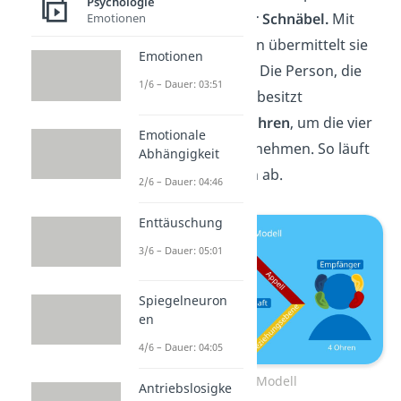
Psychologie
Person (
Sender
)
vier Schnäbel.
Mit
Emotionen
diesen vier Schnäbeln übermittelt sie
Emotionen
die vier Botschaften. Die Person, die
1/6 – Dauer: 03:51
zuhört (
Empfänger
) besitzt
entsprechend
vier Ohren
, um die vier
Emotionale
Botschaften wahrzunehmen. So läuft
Abhängigkeit
jede Kommunikation ab.
2/6 – Dauer: 04:46
Enttäuschung
3/6 – Dauer: 05:01
Spiegelneuron
en
4/6 – Dauer: 04:05
4 Ohren Modell
Antriebslosigke