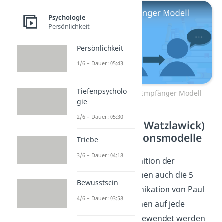
Psychologie
Persönlichkeit
Persönlichkeit
1/6 – Dauer: 05:43
Tiefenpsycholo
Zum Video: Sender Empfänger Modell
gie
2/6 – Dauer: 05:30
5 Axiome (Paul Watzlawick)
– Kommunikationsmodelle
Triebe
3/6 – Dauer: 04:18
Zur genaueren Definition der
Kommunikation dienen auch die 5
Bewusstsein
Axiome der Kommunikation von Paul
4/6 – Dauer: 03:58
Watzlawick. Sie können auf jede
Kommunikation angewendet werden