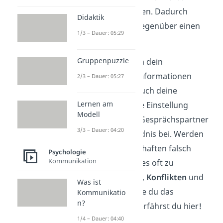
paraverbal
stattfinden. Dadurch
Didaktik
offenbart dir dein Gegenüber einen
1/3 – Dauer: 05:29
Teil seiner
Gefühle
.
Gruppenpuzzle
Je nach Kontext kann dein
Gesprächspartner Informationen
2/3 – Dauer: 05:27
anders verstehen. Auch deine
Lernen am
Stimmung und deine Einstellung
Modell
gegenüber deinem Gesprächspartner
3/3 – Dauer: 04:20
tragen zum Verständnis bei. Werden
Aussagen und Botschaften falsch
Psychologie
Kommunikation
verstanden, kommt es oft zu
Missverständnissen
,
Konflikten
und
Was ist
Unzufriedenheit
. Wie du das
Kommunikatio
n?
verhindern kannst, erfährst du hier!
1/4 – Dauer: 04:40