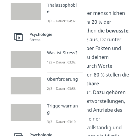
Thalassophobi
e
Genau so ist es bei der menschlichen
3/3 – Dauer: 04:32
Kommunikation. Etwa 20 % der
Kommunikation machen die
bewusste,
Psychologie
sichtbare
Sachebene
aus. Darunter
Stress
fasst du Aussagen über Fakten und
Was ist Stress?
Informationen, die du deinem
1/3 – Dauer: 03:02
Gesprächspartner durch Worte
mitteilst. Die restlichen 80 % stellen die
Überforderung
unbewusste, unsichtbare
2/3 – Dauer: 03:56
Beziehungsebene
dar. Dazu gehören
alle Erfahrungen, Wertvorstellungen,
Triggerwarnun
Gefühle, Wünsche und Antriebe des
g
Einzelnen. Sie sind in einer
3/3 – Dauer: 03:10
Kommunikation nie vollständig und
Psychologie