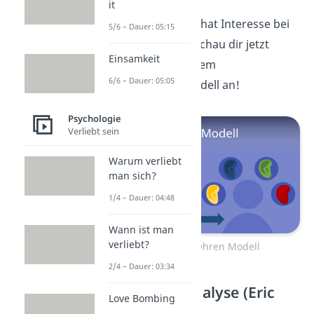
it
Das 4 Ohren Modell hat Interesse bei
5/6 – Dauer: 05:15
dir geweckt? Dann schau dir jetzt
Einsamkeit
unser
Video
zu diesem
6/6 – Dauer: 05:05
Kommunikationsmodell an!
Psychologie
Verliebt sein
Warum verliebt
man sich?
1/4 – Dauer: 04:48
Wann ist man
verliebt?
Zum Video: 4 Ohren Modell
2/4 – Dauer: 03:34
Transaktionsanalyse (Eric
Love Bombing
Berne) –