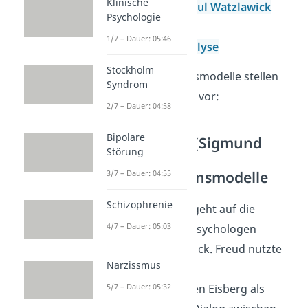
Klinische
5 Axiome von Paul Watzlawick
Psychologie
4 Ohren Modell
1/7 – Dauer: 05:46
Transaktionsanalyse
Stockholm
Die Kommunikationsmodelle stellen
Syndrom
wir dir jetzt genauer vor:
2/7 – Dauer: 04:58
Bipolare
Eisbergmodell (Sigmund
Störung
Freud) –
Kommunikationsmodelle
3/7 – Dauer: 04:55
Schizophrenie
Das
Eisbergmodell
geht auf die
4/7 – Dauer: 05:03
Überlegungen des Psychologen
Sigmund Freud
zurück. Freud nutzte
Narzissmus
zur Definition der
5/7 – Dauer: 05:32
Kommunikation einen Eisberg als