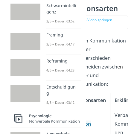
Schwarmintelli
Kommunikationsarten
genz
zur Stelle im Video springen
2/5 – Dauer: 03:52
(00:42)
Framing
Bei der Definition von Kommunikation
3/5 – Dauer: 04:17
können viele Arten der
Kommunikation
unterschieden
Reframing
werden. Wir unterscheiden zwisch
en
4/5 – Dauer: 04:23
verbaler,
nonverbaler
und
paraverbaler
Kommunikation:
Entschuldigun
g
Kommunikationsarten
Erkläru
5/5 – Dauer: 03:12
Verbale
Verbale
Psychologie
Nonverbale Kommunikation
Kommunikation
Kommuni
den
Nonverbale