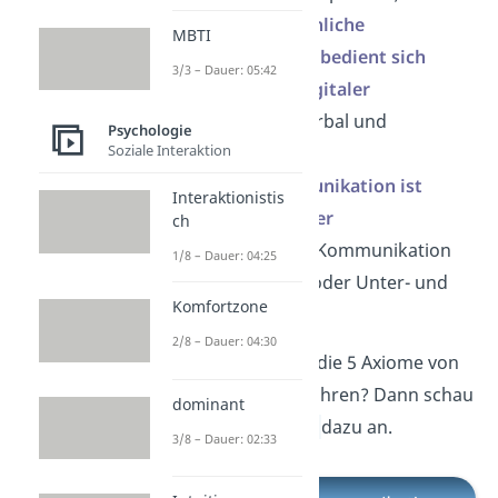
Axiom 4
:
Menschliche
MBTI
Kommunikation bedient sich
3/3 – Dauer: 05:42
analoger und digitaler
Modalitäten
(Verbal und
Psychologie
Soziale Interaktion
nonverbal)
Axiom 5
:
Kommunikation ist
Interaktionistis
symmetrisch oder
ch
komplementär
(Kommunikation
1/8 – Dauer: 04:25
auf Augenhöhe oder Unter- und
Komfortzone
Überordnung)
2/8 – Dauer: 04:30
Du willst mehr über die 5 Axiome von
Paul Watzlawick erfahren? Dann schau
dominant
dir jetzt unser
Video
dazu an.
3/8 – Dauer: 02:33