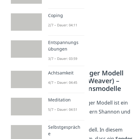
Coping
2/7 – Dauer: 04:11
Entspannungs
übungen
3/7 – Dauer: 03:59
Sender Empfänger Modell
Achtsamkeit
(Shannon und Weaver) –
4/7 – Dauer: 04:45
Kommunikationsmodelle
Meditation
Das Sender Empfänger Modell ist ein
5/7 – Dauer: 04:51
von den Mathematikern Shannon und
Weaver entwickeltes
Selbstgespräch
Kommunikationsmodell. In diesem
e
Modell geht es darum, dass ein
Sender