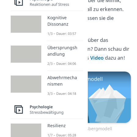
nur unterschwellig über die Mimik,
Reaktionen auf Stress
Gestik und den Tonfall zu erkennen.
Kognitive
Gleichzeitig beeinflussen sie die
Dissonanz
Kommunikation.
1/3 – Dauer: 03:57
Du willst noch mehr über das
Übersprungsh
Eisbergmodell wissen? Dann schau dir
andlung
jetzt unser separates
Video
dazu an!
2/3 – Dauer: 04:06
Abwehrmecha
nismen
3/3 – Dauer: 04:18
Psychologie
Stressbewältigung
Resilienz
Zum Video: Eisbergmodell
1/7 – Dauer: 05:28