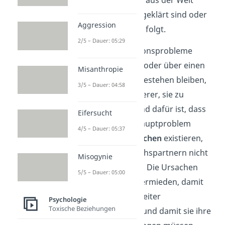
geschafft, wenn sie geklärt sind oder
Aggression
eine Entschuldigung folgt.
2/5 – Dauer: 05:29
Wenn Kommunikationsprobleme
jedoch nicht geklärt oder über einen
Misanthropie
längeren Zeitraum bestehen bleiben,
3/5 – Dauer: 04:58
wird es immer schwerer, sie zu
beseitigen. Der Grund dafür ist, dass
Eifersucht
häufig unter dem Hauptproblem
4/5 – Dauer: 05:37
andere,
tiefere Ursachen
existieren,
die von den Gesprächspartnern nicht
Misogynie
besprochen werden. Die Ursachen
5/5 – Dauer: 05:00
werden von ihnen vermieden, damit
die Situation nicht weiter
Psychologie
Toxische Beziehungen
verkompliziert wird und damit sie ihre