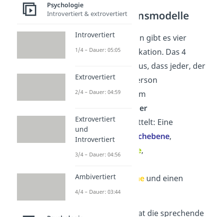
Thun) –
Psychologie
Kommunikationsmodelle
Introvertiert & extrovertiert
Introvertiert
Nach Schulz von Thun gibt es vier
1/4 – Dauer: 05:05
Seiten der Kommunikation. Das 4
Ohren Modell sagt aus, dass jeder, der
Extrovertiert
mit einer anderen Person
2/4 – Dauer: 04:59
kommuniziert, seinem
Gesprächspartner
vier
Extrovertiert
Botschaften
übermittelt: Eine
und
Botschaft auf der
Sachebene
,
Introvertiert
eine
Selbstkundgabe
,
3/4 – Dauer: 04:56
eine Botschaft auf
Ambivertiert
der
Beziehungsebene
und einen
Appell
.
4/4 – Dauer: 03:44
Bildlich dargestellt hat die sprechende