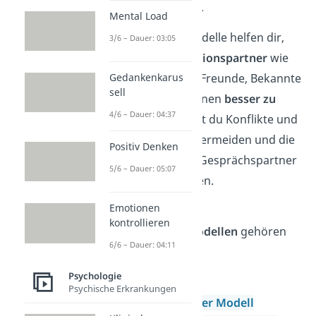
einfach darzustellen.
Mental Load
Kommunikationsmodelle helfen dir,
3/6 – Dauer: 03:05
deinen
Kommunikationspartner
wie
deine Familie, deine Freunde, Bekannte
Gedankenkarus
sell
und Autoritätspersonen
besser zu
4/6 – Dauer: 04:37
verstehen
. So kannst du Konflikte und
Missverständnisse vermeiden und die
Positiv Denken
Handlungen deiner Gesprächspartner
5/6 – Dauer: 05:07
besser nachvollziehen.
Emotionen
Zu den wichtigsten
kontrollieren
Kommunikationsmodellen
gehören
6/6 – Dauer: 04:11
folgende Modelle:
Psychologie
Eisbergmodell
Psychische Erkrankungen
Sender Empfänger Modell