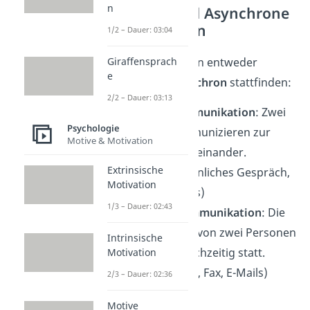
n
Synchrone und Asynchrone
Kommunikation
1/2 – Dauer: 03:04
Kommunikation kann entweder
Giraffensprach
e
synchron
oder
asynchron
stattfinden:
2/2 – Dauer: 03:13
synchrone Kommunikation
: Zwei
Psychologie
Menschen kommunizieren zur
Motive & Motivation
gleichen Zeit miteinander.
Extrinsische
(Beispiele: persönliches Gespräch,
Motivation
Telefonate, Chats)
1/3 – Dauer: 02:43
asynchrone Kommunikation
: Die
Kommunikation von zwei Personen
Intrinsische
finden nicht gleichzeitig statt.
Motivation
(Beispiele: Briefe, Fax, E-Mails)
2/3 – Dauer: 02:36
Gerade mit neueren
Motive