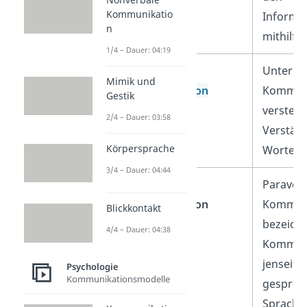
Kommunikatio
Informa
n
mithilfe
1/4 – Dauer: 04:19
Nonverbale
Unter n
Mimik und
Kommunikation
Kommun
Gestik
verstehs
2/4 – Dauer: 03:58
Verstän
Körpersprache
Worte.
3/4 – Dauer: 04:44
Paraverbale
Paraver
Kommunikation
Kommun
Blickkontakt
bezeich
4/4 – Dauer: 04:38
Kommun
jenseits
Psychologie
Kommunikationsmodelle
gesproc
Sprache.