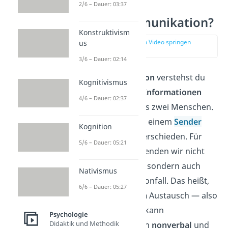
2/6 – Dauer: 03:37
Was ist Kommunikation?
Konstruktivism
zur Stelle im Video springen
us
(00:17)
3/6 – Dauer: 02:14
Unter
Kommunikation
verstehst du
Kognitivismus
den
Austausch von Informationen
4/6 – Dauer: 02:37
zwischen mindestens zwei Menschen.
Dabei wird zwischen einem
Sender
Kognition
und Empfänger
unterschieden. Für
5/6 – Dauer: 05:21
den Austausch verwenden wir nicht
nur unsere Sprache, sondern auch
Nativismus
Mimik, Gestik
und Tonfall. Das heißt,
6/6 – Dauer: 05:27
neben dem
verbalen
Austausch — also
über die Sprache — kann
Psychologie
Didaktik und Methodik
Kommunikation auch
nonverbal
und