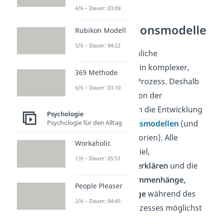
4/6 – Dauer: 03:09
Kommunikationsmodelle
Rubikon Modell
5/6 – Dauer: 04:22
Die zwischenmenschliche
Kommunikation ist ein komplexer,
369 Methode
schwer erklärbarer Prozess. Deshalb
6/6 – Dauer: 03:10
folgt mit der Definition der
Kommunikation auch die Entwicklung
Psychologie
Psychologie für den Alltag
von
Kommunikationsmodellen
(und
Kommunikationstheorien). Alle
Workaholic
Modelle haben das Ziel,
1/6 – Dauer: 05:51
Kommunikation zu erklären
und die
verschiedenen
Zusammenhänge,
People Pleaser
Ebenen und Vorgänge
während des
2/6 – Dauer: 04:45
Kommunikationsprozesses möglichst