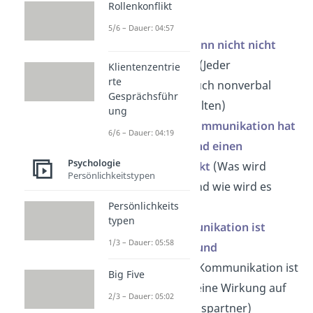
Rollenkonflikt
und lauten wie folgt:
5/6 – Dauer: 04:57
Axiom 1
:
Man kann nicht nicht
kommunizieren
(Jeder
Klientenzentrie
rte
kommuniziert auch nonverbal
Gesprächsführ
durch sein Verhalten)
ung
Axiom 2
:
Jede Kommunikation hat
6/6 – Dauer: 04:19
einen Inhalts- und einen
Psychologie
Beziehungsaspekt
(Was wird
Persönlichkeitstypen
kommuniziert und wie wird es
Persönlichkeits
kommuniziert?)
typen
Axiom 3
:
Kommunikation ist
1/3 – Dauer: 05:58
immer Ursache und
Wirkung
(Deine Kommunikation ist
Big Five
die Ursache für eine Wirkung auf
2/3 – Dauer: 05:02
deinen Gesprächspartner)