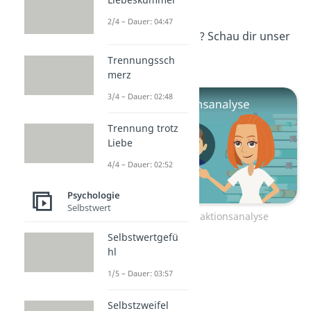
Dich interessiert die
2/4 – Dauer: 04:47
Transaktionsanalyse? Schau dir unser
Video
dazu an!
Trennungssch
merz
3/4 – Dauer: 02:48
Trennung trotz
Liebe
4/4 – Dauer: 02:52
Psychologie
Selbstwert
Zum Video: Transaktionsanalyse
Selbstwertgefü
hl
1/5 – Dauer: 03:57
Selbstzweifel