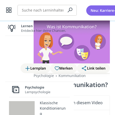
Suche
Neu: Karriere
Lernen lohnt sich!
Entdecke hier deine Chancen.
Lernplan
Merken
Link teilen
Psychologie
Kommunikation
Was ist Kommunikation?
Psychologie
Lernpsychologie
Wichtige Inhalte in diesem Video
Klassische
Konditionierun
g