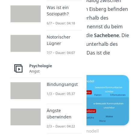
Symbolbild für den Dialog zwischen
Was ist ein
Menschen. Bei einem Eisberg befinden
Soziopath?
sich nur ca. 20 % oberhalb des
6/7 – Dauer: 04:18
Wassers. Diesen Teil nennst du beim
Eisbergmodell auch die
Sachebene
. Die
Notorischer
Lügner
restlichen 80 % sind unterhalb des
Wassers verborgen. Das ist die
7/7 – Dauer: 04:07
Beziehungsebene
.
Psychologie
Angst
Bindungsangst
1/3 – Dauer: 05:37
Ängste
überwinden
2/3 – Dauer: 04:22
Eisbergmodell