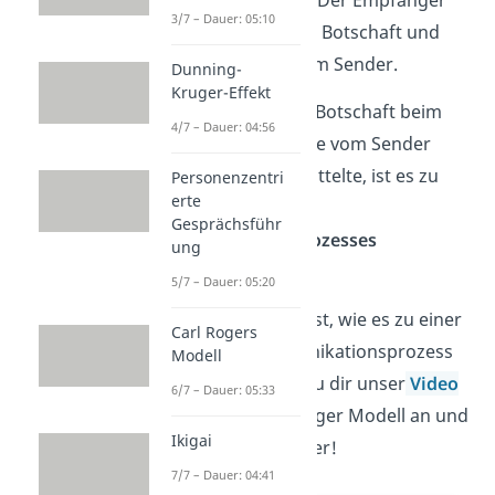
3/7 – Dauer: 05:10
reagiert
jetzt auf die Botschaft und
wird somit selbst zum Sender.
Dunning-
Kruger-Effekt
Kommt eine andere Botschaft beim
4/7 – Dauer: 04:56
Empfänger an, als die vom Sender
ursprünglich übermittelte, ist es zu
Personenzentri
erte
einer
Störung des
Gesprächsführ
Kommunikationsprozesses
ung
gekommen.
5/7 – Dauer: 05:20
Wenn du wissen willst, wie es zu einer
Carl Rogers
Störung im Kommunikationsprozess
Modell
kommen kann, schau dir unser
Video
6/7 – Dauer: 05:33
zum Sender Empfänger Modell an und
Ikigai
erfahre mehr darüber!
7/7 – Dauer: 04:41