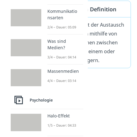
Kommunikation Definition
Kommunikatio
nsarten
Kommunikation
ist der Austausch
2/4 – Dauer: 05:09
von Informationen mithilfe von
Was sind
Sprache oder Zeichen zwischen
Medien?
einem Sender und einem oder
3/4 – Dauer: 04:14
mehreren Empfängern.
Massenmedien
4/4 – Dauer: 03:14
Psychologie
Halo-Effekt
1/5 – Dauer: 04:33