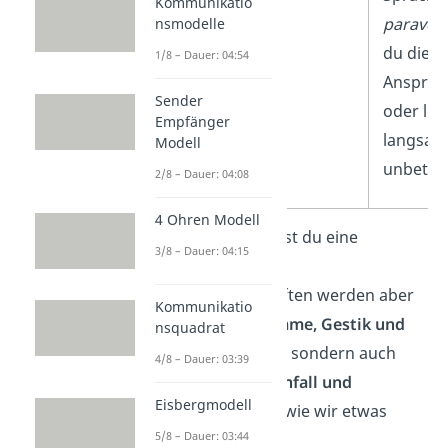
Kommunikatio
paraver
nsmodelle
du die A
1/8 – Dauer: 04:54
Ansprach
Sender
oder lei
Empfänger
langsam
Modell
unbeton
2/8 – Dauer: 04:08
4 Ohren Modell
In allen Fällen sendest du eine
3/8 – Dauer: 04:15
Botschaft zum
Empfänger.
Botschaften werden aber
Kommunikatio
nicht nur durch
Stimme, Gestik und
nsquadrat
Mimik
transportiert, sondern auch
4/8 – Dauer: 03:39
durch
Betonung, Tonfall und
Eisbergmodell
Aussprache
— also, wie wir etwas
5/8 – Dauer: 03:44
sagen.