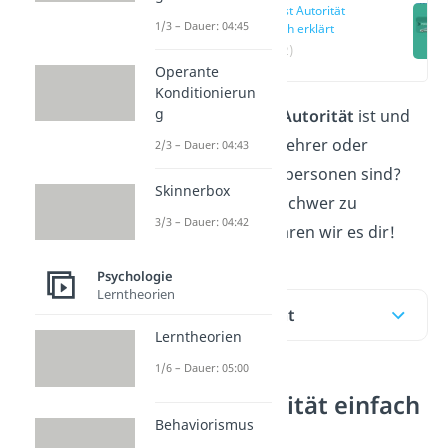
Was ist Autorität
1/3 – Dauer: 04:45
einfach erklärt
(00:12)
Operante
Konditionierun
g
Du fragst dich, was
Autorität
ist und
wieso deine Eltern, Lehrer oder
2/3 – Dauer: 04:43
Polizisten Autoritätspersonen sind?
Skinnerbox
Das ist gar nicht so schwer zu
3/3 – Dauer: 04:42
verstehen. Hier erklären wir es dir!
Psychologie
Lerntheorien
Inhaltsübersicht
Lerntheorien
1/6 – Dauer: 05:00
Was ist Autorität einfach
Behaviorismus
erklärt