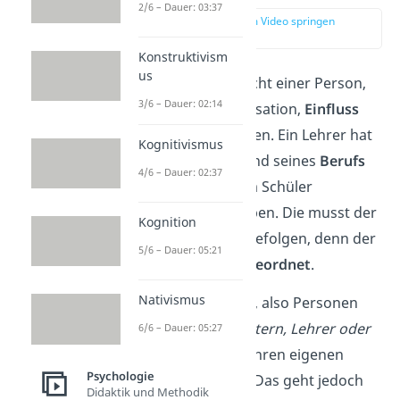
2/6 – Dauer: 03:37
zur Stelle im Video springen
(00:12)
Konstruktivism
us
Autorität
ist die Macht einer Person,
3/6 – Dauer: 02:14
Gruppe oder Organisation,
Einfluss
auf andere zu nehmen. Ein Lehrer hat
Kognitivismus
zum Beispiel aufgrund seines
Berufs
4/6 – Dauer: 02:37
die Autorität, seinem Schüler
Anweisungen zu geben. Die musst der
Kognition
Schüler dann auch befolgen, denn der
5/6 – Dauer: 05:21
Lehrer ist ihm
übergeordnet
.
Nativismus
Autoritätspersonen
, also Personen
mit Autorität
(z. B. Eltern, Lehrer oder
6/6 – Dauer: 05:27
Polizisten)
, können ihren eigenen
Psychologie
Willen durchsetzen. Das geht jedoch
Didaktik und Methodik