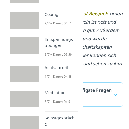
angesehen.
▶️
Natürliche Autorität Beispiel:
Timon
Coping
aus deinem Sportverein ist nett und
2/7 – Dauer: 04:11
versteht sich mit allen gut. Außerdem
ist er selbstbewusst und wurde
Entspannungs
übungen
deshalb zum Mannschaftskapitän
gewählt. Alle Mitspieler können sich
3/7 – Dauer: 03:59
auf Timon verlassen und sehen zu ihm
Achtsamkeit
auf.
4/7 – Dauer: 04:45
Autorität — häufigste Fragen
Meditation
(ausklappen)
5/7 – Dauer: 04:51
Selbstgespräch
e