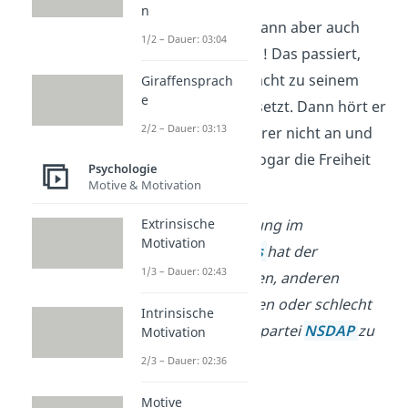
n
Achtung!
Autorität kann aber auch
1/2 – Dauer: 03:04
missbraucht werden! Das passiert,
wenn jemand die Macht zu seinem
Giraffensprach
e
eigenen Nutzen
einsetzt. Dann hört er
2/2 – Dauer: 03:13
die Meinungen anderer nicht an und
schränkt eventuell sogar die Freiheit
Psychologie
des Einzelnen ein.
Motive & Motivation
Beispiel:
Die Regierung im
Extrinsische
Motivation
Nationalsozialismus
hat der
1/3 – Dauer: 02:43
Bevölkerung verboten, anderen
Parteien anzugehören oder schlecht
Intrinsische
über die Regierungspartei
NSDAP
zu
Motivation
reden.
2/3 – Dauer: 02:36
Motive