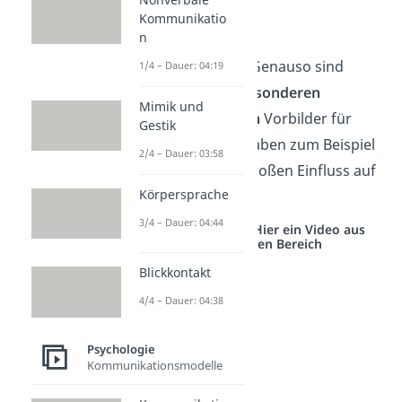
ihnen erlaubt.
Kommunikatio
n
Persönlichkeit:
Genauso sind
1/4 – Dauer: 04:19
Personen mit
besonderen
Mimik und
Persönlichkeiten
Vorbilder für
Gestik
viele. Dadurch haben zum Beispiel
2/4 – Dauer: 03:58
Sportler einen großen Einfluss auf
Körpersprache
Jugendliche.
3/4 – Dauer: 04:44
Studyflix vernetzt: Hier ein Video aus
einem anderen Bereich
Blickkontakt
4/4 – Dauer: 04:38
Psychologie
Kommunikationsmodelle