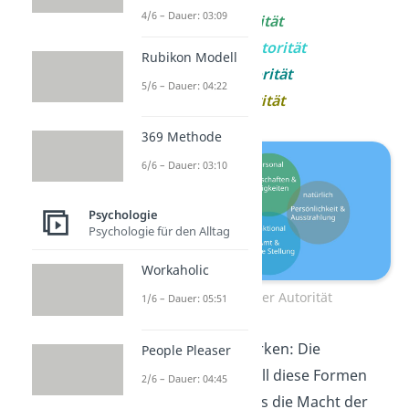
4/6 – Dauer: 03:09
personale Autorität
epistemische Autorität
Rubikon Modell
positionale Autorität
5/6 – Dauer: 04:22
natürliche Autorität
369 Methode
6/6 – Dauer: 03:10
Psychologie
Psychologie für den Alltag
Workaholic
Formen der Autorität
1/6 – Dauer: 05:51
💡 Du kannst dir merken: Die
People Pleaser
Voraussetzung
für all diese Formen
2/6 – Dauer: 04:45
der Autorität ist, dass die Macht der