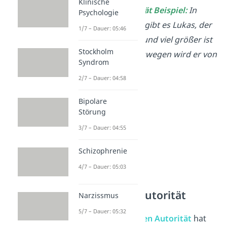
Klinische
▶️
Personale Autorität Beispiel:
In
Psychologie
deinem Sportverein gibt es Lukas, der
1/7 – Dauer: 05:46
schon ein Jahr älter und viel größer ist
Stockholm
als alle anderen. Deswegen wird er von
Syndrom
allen respektiert.
2/7 – Dauer: 04:58
Bipolare
Störung
3/7 – Dauer: 04:55
Schizophrenie
4/7 – Dauer: 05:03
Epistemische Autorität
Narzissmus
5/7 – Dauer: 05:32
Bei der
epistemischen Autorität
hat