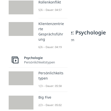
Rollenkonflikt
5/6 – Dauer: 04:57
Klientenzentrie
rte
Weitere Inhalte: Psychologie
Gesprächsführ
ung
Vorbilder & Beziehungen
Vorbilder
6/6 – Dauer: 04:19
Dauer: 04:56
Autorität
Psychologie
Dauer: 04:26
Persönlichkeitstypen
Reziprozität
Dauer: 05:32
Persönlichkeits
Authentizität
typen
Dauer: 03:35
Falsche Freunde
1/3 – Dauer: 05:58
Dauer: 04:08
Big Five
2/3 – Dauer: 05:02