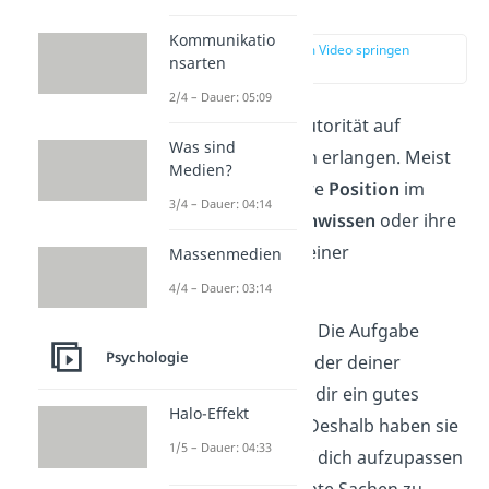
Autorität?
Kommunikatio
zur Stelle im Video springen
nsarten
(00:52)
2/4 – Dauer: 05:09
Personen können Autorität auf
Was sind
verschiedene Weisen erlangen. Meist
Medien?
werden sie durch ihre
Position
im
3/4 – Dauer: 04:14
Beruf, durch ihr
Fachwissen
oder ihre
Vorbildfunktion
zu einer
Massenmedien
Autoritätsperson:
4/4 – Dauer: 03:14
Vorbildfunktion:
Die Aufgabe
Psychologie
deines Bruders oder deiner
Schwester ist es, dir ein gutes
Halo-Effekt
Vorbild
zu sein. Deshalb haben sie
1/5 – Dauer: 04:33
die Autorität, auf dich aufzupassen
oder dir bestimmte Sachen zu