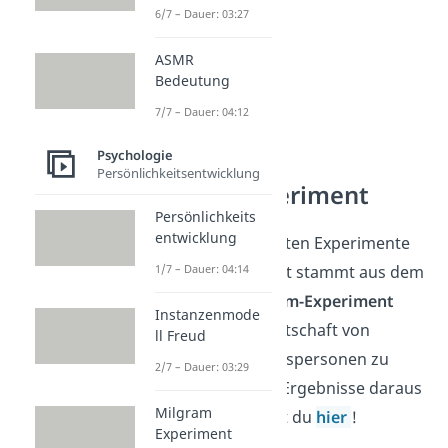
6/7 – Dauer: 03:27
ASMR
Bedeutung
7/7 – Dauer: 04:12
Psychologie
Persönlichkeitsentwicklung
Milgram Experiment
Persönlichkeits
entwicklung
Eines der bekanntesten Experimente
1/7 – Dauer: 04:14
zum Thema Autorität stammt aus dem
Jahr 1960. Im
Milgram-Experiment
Instanzenmode
ging es um die Bereitschaft von
ll Freud
Menschen, Autoritätspersonen zu
2/7 – Dauer: 03:29
gehorchen. Welche Ergebnisse daraus
Milgram
hervorgingen, siehst du
hier
!
Experiment