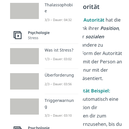
Thalassophobi
Positionale Autorität
e
Bei der
positionalen Autorität
hat die
3/3 – Dauer: 04:32
Autoritätsperson dank ihrer
Position
,
Psychologie
ihrem
Amt
oder ihrer
sozialen
Stress
Stellung
die Macht, andere zu
Was ist Stress?
beeinflussen. Diese Form der Autorität
1/3 – Dauer: 03:02
hat eigentlich nichts mit der Person an
sich zu tun, sondern nur mit der
Überforderung
Position, die sie repräsentiert.
2/3 – Dauer: 03:56
▶️
Positionale
Autorität
Beispiel:
Deine Eltern haben automatisch eine
Triggerwarnun
g
übergeordnete Position dir
gegenüber. Sie können dir zum
3/3 – Dauer: 03:10
Beispiel verbieten, fernzusehen, bis du
Psychologie