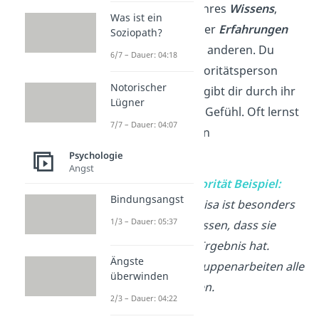
eine Person wegen ihres
Wissens
,
Was ist ein
ihrer
Fähigkeiten
oder
Erfahrungen
Soziopath?
Autorität gegenüber anderen. Du
6/7 – Dauer: 04:18
kannst zu dieser Autoritätsperson
Notorischer
aufblicken, denn sie gibt dir durch ihr
Lügner
Können ein sicheres Gefühl. Oft lernst
7/7 – Dauer: 04:07
du etwas von solchen
Autoritätspersonen.
Psychologie
Angst
▶️
Epistemische Autorität
Beispiel:
Bindungsangst
Deine Mitschülerin Lisa ist besonders
1/3 – Dauer: 05:37
gut in Mathe. Alle wissen, dass sie
immer das richtige Ergebnis hat.
Ängste
Deshalb hören in Gruppenarbeiten alle
überwinden
auf ihre Anweisungen.
2/3 – Dauer: 04:22