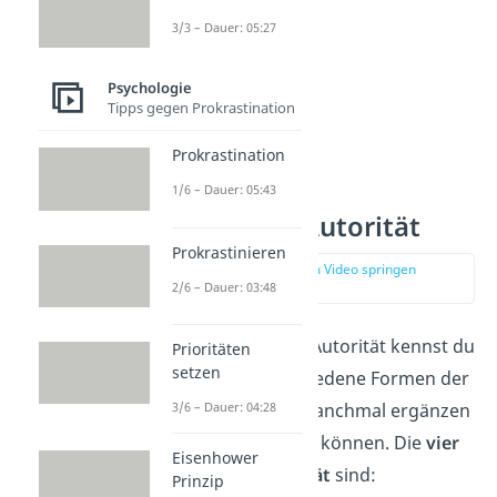
3/3 – Dauer: 05:27
Psychologie
Tipps gegen Prokrastination
Prokrastination
1/6 – Dauer: 05:43
Formen der Autorität
Prokrastinieren
zur Stelle im Video springen
(02:36)
2/6 – Dauer: 03:48
Die Bedeutung von Autorität kennst du
Prioritäten
setzen
jetzt! Es gibt verschiedene Formen der
3/6 – Dauer: 04:28
Autorität, die sich manchmal ergänzen
oder überschneiden können. Die
vier
Eisenhower
Formen der Autorität
sind:
Prinzip