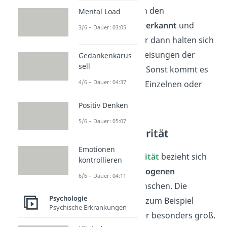
Übergeordneten von den
Mental Load
Untergeordneten
anerkannt
und
3/6 – Dauer: 03:05
respektiert
wird. Nur dann halten sich
auch alle an die Anweisungen der
Gedankenkarus
sell
Autoritätspersonen. Sonst kommt es
4/6 – Dauer: 04:37
zur
Auflehnung
des Einzelnen oder
der Bevölkerung!
Positiv Denken
5/6 – Dauer: 05:07
Personale Autorität
Emotionen
Die
personale Autorität
bezieht sich
kontrollieren
auf die
personenbezogenen
6/6 – Dauer: 04:11
Merkmale
eines Menschen. Die
Psychologie
Autoritätsperson ist zum Beispiel
Psychische Erkrankungen
besonders stark oder besonders groß.