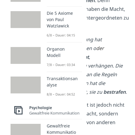
Gruppen von Menschen
. Denn
Autoritätspersonen haben die Macht,
Die 5 Axiome
das Verhalten von Untergeordneten zu
von Paul
Watzlawick
beeinflussen.
6/8 – Dauer: 04:15
Beispiel:
Die Regierung hat
bei Naturkatastrophen o
der
Organon
Modell
Pa
ndemien das
Recht
,
Ausgangssperren zu verhängen. Die
7/8 – Dauer: 03:34
Bürger müssen sich an die Regeln
Transaktionsan
halten. Bei Verstößen hat die
alyse
Regierung das Recht, sie zu
bestrafen
.
8/8 – Dauer: 04:52
Das
Ziel
der Autorität ist jedoch nicht
Psychologie
Gewaltfreie Kommunikation
die Ausübung von Macht, sondern
vielmehr der
Schutz
von anderen
Gewaltfreie
Personen.
Kommunikatio