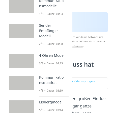
Kommunikatio
nsmodelle
1/8 – Dauer: 04:54
Sender
Empfänger
Modell
Nach Beantwortung speichern wir deine Antwort, um
Studyflix zu verbessern. Mehr dazu erfährst du in unserer
2/8 – Dauer: 04:08
Datenschutzerklärung
.
4 Ohren Modell
Welchen Einfluss hat
3/8 – Dauer: 04:15
Autorität?
Kommunikatio
zur Stelle im Video springen
nsquadrat
(01:51)
4/8 – Dauer: 03:39
Die Autorität hat einen großen Einfluss
Eisbergmodell
auf
Einzelne
oder sogar ganze
5/8 – Dauer: 03:44