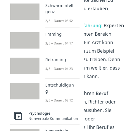
Schwarmintelli
verbieten
oder zu
erlauben
.
genz
2/5 – Dauer: 03:52
Fachwissen & Erfahrung:
Experten
in einem bestimmten Bereich
Framing
haben Autorität. Ein Arzt kann
3/5 – Dauer: 04:17
seinem Patienten zum Beispiel
verbieten, Sport zu treiben. Denn
Reframing
durch sein Studium weiß er, dass
4/5 – Dauer: 04:23
es gefährlich sein kann.
Entschuldigun
g
Position:
Durch ihren
Beruf
5/5 – Dauer: 03:12
können Polizisten, Richter oder
Lehrer Autorität ausüben. Sie
Psychologie
verteilen Befehle oder
Nonverbale Kommunikation
Anweisungen, weil ihr Beruf es
Nonverbale