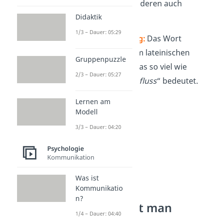
nur, wenn sie von anderen auch
Didaktik
respektiert
werden.
1/3 – Dauer: 05:29
Autorität Bedeutung:
Das Wort
Autorität kommt vom lateinischen
Gruppenpuzzle
Wort „
auctoritas
“, was so viel wie
2/3 – Dauer: 05:27
„
Ansehen
“ oder „
Einfluss
“ bedeutet.
Lernen am
Modell
3/3 – Dauer: 04:20
Psychologie
Kommunikation
Was ist
Kommunikatio
n?
Wie bekommt man
1/4 – Dauer: 04:40