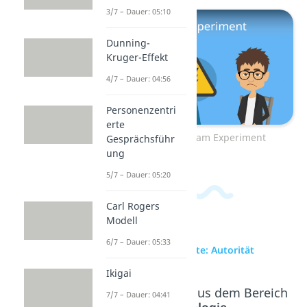
3/7 – Dauer: 05:10
Dunning-
Kruger-Effekt
4/7 – Dauer: 04:56
Personenzentri
erte
Zum Video: Milgram Experiment
Gesprächsführ
ung
5/7 – Dauer: 05:20
Carl Rogers
Modell
6/7 – Dauer: 05:33
zur Videoseite: Autorität
Ikigai
Beliebte Inhalte aus dem Bereich
7/7 – Dauer: 04:41
Psychologie