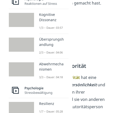
deine Hausaufgaben gemacht hast.
Reaktionen auf Stress
Kognitive
Dissonanz
1/3 – Dauer: 03:57
Übersprungsh
andlung
2/3 – Dauer: 04:06
Abwehrmecha
Natürliche Autorität
nismen
Die
natürliche Autorität
hat eine
3/3 – Dauer: 04:18
Person durch ihre
Persönlichkeit
und
Psychologie
Ausstrahlung
. Wegen ihrer
Stressbewältigung
Selbstsicherheit wird sie von anderen
Resilienz
bewundert und als Autoritätsperson
1/7 – Dauer: 05:28