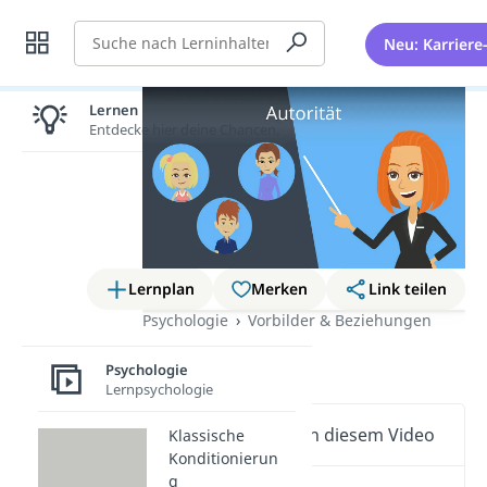
Suche
Neu: Karriere
Lernen lohnt sich!
Entdecke hier deine Chancen.
Lernplan
Merken
Link teilen
Psychologie
Vorbilder & Beziehungen
Autorität
Psychologie
Lernpsychologie
Wichtige Inhalte in diesem Video
Klassische
Konditionierun
g