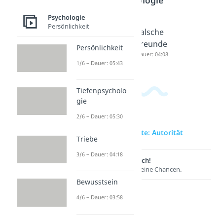
Psychologie
Persönlichkeit
Reziprozi
Authenti
Falsche
tät
zität
Freunde
Persönlichkeit
Dauer: 05:32
Dauer: 03:35
Dauer: 04:08
1/6 – Dauer: 05:43
Tiefenpsycholo
gie
2/6 – Dauer: 05:30
zur Videoseite: Autorität
Triebe
3/6 – Dauer: 04:18
Lernen lohnt sich!
Entdecke hier deine Chancen.
Bewusstsein
4/6 – Dauer: 03:58