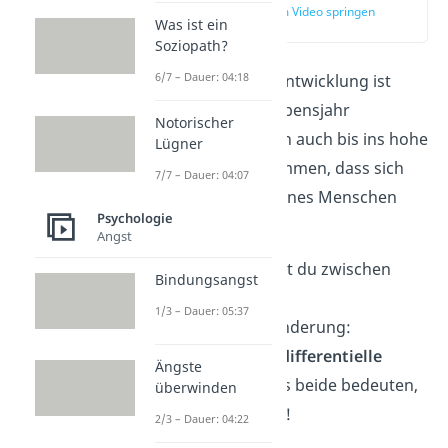
zur Stelle im Video springen
Was ist ein
(03:50)
Soziopath?
6/7 – Dauer: 04:18
Die Persönlichkeitsentwicklung ist
meist bis zum 30. Lebensjahr
Notorischer
abgeschlossen. Doch auch bis ins hohe
Lügner
Alter kann es vorkommen, dass sich
7/7 – Dauer: 04:07
die
Persönlichkeit
eines Menschen
Psychologie
weiterentwickelt
.
Angst
Dabei unterscheidest du zwischen
Bindungsangst
zwei Formen der
1/3 – Dauer: 05:37
Persönlichkeitsveränderung:
alterstypische
und
differentielle
Ängste
Veränderungen
. Was beide bedeuten,
überwinden
erklären wir dir jetzt!
2/3 – Dauer: 04:22