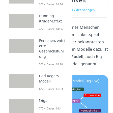
3/7 – Dauer: 05:10
zur Stelle im Video springen
(01:07)
Dunning-
Kruger-Effekt
Die Persönlichkeit eines Menschen
4/7 – Dauer: 04:56
wird durch ein Persönlichkeitsprofil
Personenzentri
beschrieben. Eines der bekanntesten
erte
und repräsentativsten Modelle dazu ist
Gesprächsführ
das
Fünf-Faktoren-Modell
, auch Big
ung
Five oder OCEAN-Modell genannt.
5/7 – Dauer: 05:20
Carl Rogers
Modell
6/7 – Dauer: 05:33
Ikigai
7/7 – Dauer: 04:41