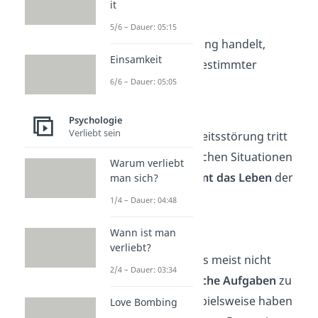
it
Ob es sich um eine
5/6 – Dauer: 05:15
Persönlichkeitsstörung handelt,
Einsamkeit
kannst du anhand bestimmter
6/6 – Dauer: 05:05
Kriterien
erkennen:
Dauer
Psychologie
Verliebt sein
Eine Persönlichkeitsstörung tritt
nicht nur in manchen Situationen
Warum verliebt
auf – sie
bestimmt das Leben
der
man sich?
Betroffenen.
1/4 – Dauer: 04:48
Wann ist man
Einschränkung
verliebt?
Betroffenen ist es meist nicht
2/4 – Dauer: 03:34
möglich,
alltägliche Aufgaben
zu
bewältigen. Beispielsweise haben
Love Bombing