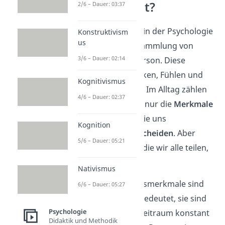
Persönlichkeit?
2/6 – Dauer: 03:37
Persönlichkeit
wird in der Psychologie
Konstruktivism
us
definiert als die Ansammlung von
3/6 – Dauer: 02:14
Merkmalen einer Person. Diese
bestimmen das Denken, Fühlen und
Kognitivismus
Handeln der Person. Im Alltag zählen
4/6 – Dauer: 02:37
wir Menschen meist nur die
Merkmale
zur Persönlichkeit, die uns
Kognition
voneinander
unterscheiden
. Aber
5/6 – Dauer: 05:21
auch die Merkmale, die wir alle teilen,
gehören dazu.
Nativismus
Diese Persönlichkeitsmerkmale sind
6/6 – Dauer: 05:27
zeitlich stabil
. Das bedeutet, sie sind
Psychologie
für einen längeren Zeitraum konstant
Didaktik und Methodik