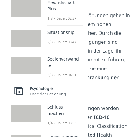
Freundschaft
Leidensdruck
Plus
Persönlichkeitsstörungen gehen in
1/3 – Dauer: 02:57
der Regel mit einem hohen
Situationship
Leidensdruck einher. Durch die
extremen Ausprägungen sind
2/3 – Dauer: 03:47
Betroffene nicht in der Lage, ihr
Seelenverwand
Leben selbstbestimmt zu führen.
te
Das bedeutet für sie eine
3/3 – Dauer: 04:51
erhebliche
Einschränkung der
Lebensqualität
.
Psychologie
Ende der Beziehung
Gut zu wissen:
Schluss
Persönlichkeitsstörungen werden
machen
nach der sogenannten
ICD-10
1/4 – Dauer: 03:53
(International Statistical Classification
of Diseases and Related Health
Liebeskummer