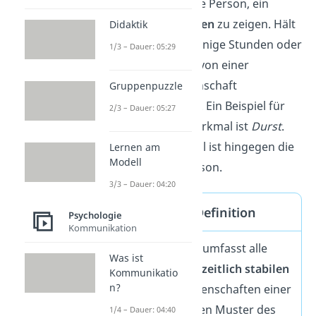
und veranlassen eine Person, ein
bestimmtes Verhalten
zu zeigen. Hält
Didaktik
das Merkmal nur wenige Stunden oder
1/3 – Dauer: 05:29
Tage an, kann nicht von einer
Persönlichkeitseigenschaft
Gruppenpuzzle
gesprochen werden. Ein Beispiel für
2/3 – Dauer: 05:27
ein nicht stabiles Merkmal ist
Durst
.
Typischerweise stabil ist hingegen die
Lernen am
Modell
Intelligenz
einer Person.
3/3 – Dauer: 04:20
Persönlichkeit Definition
Psychologie
Kommunikation
Die Persönlichkeit umfasst alle
Was ist
individuellen
und
zeitlich stabilen
Kommunikatio
n?
Persönlichkeitseigenschaften einer
Person. Dazu zählen Muster des
1/4 – Dauer: 04:40