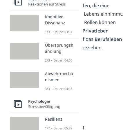
Reaktionen auf Stress
vor allem auf die
Rollen
, die eine
Person im Laufe des Lebens einnimmt,
Kognitive
zurückzuführen. Die Rollen können
Dissonanz
sich sowohl auf das
Privatleben
1/3 – Dauer: 03:57
(Mutter) als auch auf das
Berufsleben
Übersprungsh
(Abteilungsleiterin) beziehen.
andlung
2/3 – Dauer: 04:06
Abwehrmecha
nismen
3/3 – Dauer: 04:18
Psychologie
Stressbewältigung
Differentielle
Resilienz
Veränderungen
1/7 – Dauer: 05:28