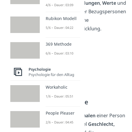
vor allem die
Einstellungen
,
Werte
und
4/6 – Dauer: 03:09
Verhaltensweisen der Bezugspersonen
Rubikon Modell
Einfluss auf die eigene
5/6 – Dauer: 04:22
Persönlichkeitsentwicklung.
369 Methode
6/6 – Dauer: 03:10
Psychologie
Psychologie für den Alltag
Workaholic
1/6 – Dauer: 05:51
Grundmerkmale
People Pleaser
Zu den
Grundmerkmalen
einer Person
2/6 – Dauer: 04:45
gehören zum Beispiel
Geschlecht,