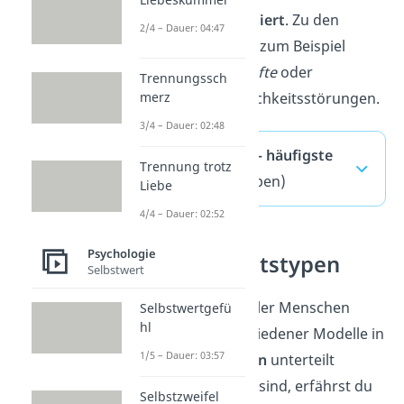
Problems)
kategorisiert
. Zu den
2/4 – Dauer: 04:47
Kategorien gehören zum Beispiel
paranoide
,
zwanghafte
oder
Trennungssch
emotionale
Persönlichkeitsstörungen.
merz
3/4 – Dauer: 02:48
Persönlichkeit — häufigste
Trennung trotz
Fragen
(ausklappen)
Liebe
4/4 – Dauer: 02:52
Psychologie
Persönlichkeitstypen
Selbstwert
Die Persönlichkeit aller Menschen
Selbstwertgefü
hl
kann anhand verschiedener Modelle in
1/5 – Dauer: 03:57
Persönlichkeitstypen
unterteilt
werden. Welche das sind, erfährst du
Selbstzweifel