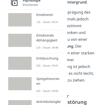
Psychologie
Situationen in den
Hintergrund
.
Emotionen
Tritt die extreme Ausprägung des
Emotionen
Persönlichkeitsmerkmals jedoch
1/6 – Dauer: 03:51
dauerhaft
auf und bestimmt
ausschließlich das Denken und
Emotionale
Verhalten, sprichst du von einer
Abhängigkeit
Persönlichkeitsstörung
. Der
2/6 – Dauer: 04:46
Unterschied zwischen einer starken
Enttäuschung
Persönlichkeit und einer
3/6 – Dauer: 05:01
Persönlichkeitsstörung ist jedoch
fließend. Dadurch ist es nicht leicht,
Spiegelneuron
eine klare Trennung zu ziehen.
en
4/6 – Dauer: 04:05
Merkmale einer
Persönlichkeitsstörung
Antriebslosigke