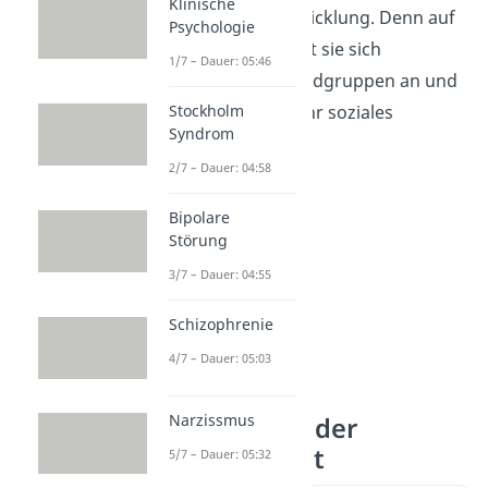
Klinische
Persönlichkeitsentwicklung. Denn auf
Psychologie
Basis dessen schließt sie sich
1/7 – Dauer: 05:46
beispielsweise Jugendgruppen an und
bestimmt dadurch ihr soziales
Stockholm
Syndrom
Umfeld.
2/7 – Dauer: 04:58
Bipolare
Störung
3/7 – Dauer: 04:55
Schizophrenie
4/7 – Dauer: 05:03
Narzissmus
Veränderung der
Persönlichkeit
5/7 – Dauer: 05:32