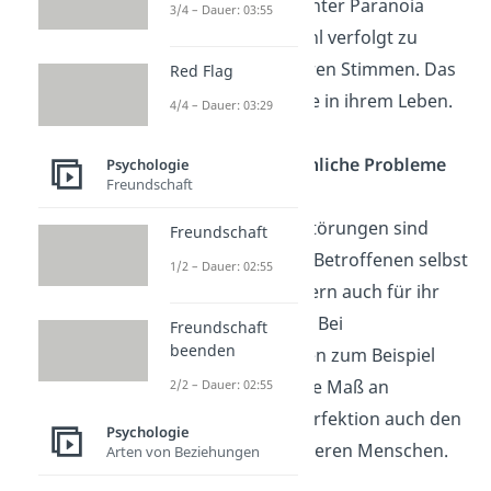
Menschen, die unter Paranoia
3/4 – Dauer: 03:55
leiden, das Gefühl verfolgt zu
werden oder hören Stimmen. Das
Red Flag
beeinträchtigt sie in ihrem Leben.
4/4 – Dauer: 03:29
Zwischenmenschliche Probleme
Psychologie
Freundschaft
Die meisten
Persönlichkeitsstörungen sind
Freundschaft
nicht nur für die Betroffenen selbst
1/2 – Dauer: 02:55
belastend
, sondern auch für ihr
soziales Umfeld
. Bei
Freundschaft
beenden
Zwangsstörungen zum Beispiel
belastet das hohe Maß an
2/2 – Dauer: 02:55
Ordnung und Perfektion auch den
Psychologie
Umgang mit anderen Menschen.
Arten von Beziehungen