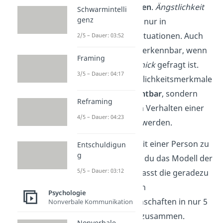
Situationen gebunden
.
Ängstlichkeit
Schwarmintelli
genz
zeigt sich schließlich nur in
angstauslösenden
Situationen. Auch
2/5 – Dauer: 03:52
Intelligenz
wird erst erkennbar, wenn
Framing
beispielsweise
Geschick
gefragt ist.
3/5 – Dauer: 04:17
Deshalb sind Persönlichkeitsmerkmale
nicht direkt beobachtbar
, sondern
Reframing
können nur aus dem Verhalten einer
4/5 – Dauer: 04:23
Person erschlossen werden.
Um die Persönlichkeit einer Person zu
Entschuldigun
g
beschreiben
, kannst du das Modell der
5/5 – Dauer: 03:12
Big Five
nutzen. Es fasst die geradezu
unendliche Anzahl an
Psychologie
Persönlichkeitseigenschaften in nur 5
Nonverbale Kommunikation
Grunddimensionen zusammen.
Nonverbale