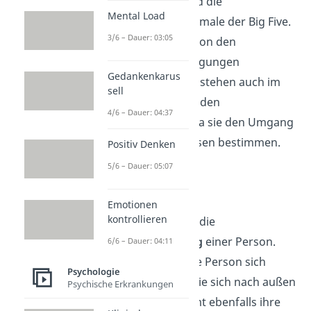
Alter, Intelligenz
und die
Mental Load
Persönlichkeitsmerkmale der Big Five.
3/6 – Dauer: 03:05
Diese sind zum Teil von den
genetischen Veranlagungen
Gedankenkarus
beeinflusst. Aber sie stehen auch im
sell
Zusammenhang mit den
4/6 – Dauer: 04:37
Umwelteinflüssen, da sie den Umgang
mit externen Einflüssen bestimmen.
Positiv Denken
5/6 – Dauer: 05:07
Erleben
Emotionen
kontrollieren
Zum Erleben gehört die
Selbstwahrnehmung
einer Person.
6/6 – Dauer: 04:11
Welche Identität eine Person sich
Psychologie
selbst gibt und wie sie sich nach außen
Psychische Erkrankungen
präsentiert, bestimmt ebenfalls ihre