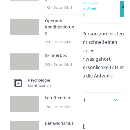
Entwicklung der
1/3 – Dauer: 04:45
Persönlichkeit
(02:39)
Operante
Konditionierun
g
Begegnest du einer Person zum ersten
Mal, hast du bestimmt schnell einen
2/3 – Dauer: 04:43
ersten Eindruck von ihrer
Skinnerbox
Persönlichkeit
. Doch was gehört
3/3 – Dauer: 04:42
eigentlich alles zur Persönlichkeit? Hier
im
Beitrag
findest du die Antwort!
Psychologie
Lerntheorien
Lerntheorien
Inhaltsübersicht
1/6 – Dauer: 05:00
Behaviorismus
Was bedeutet