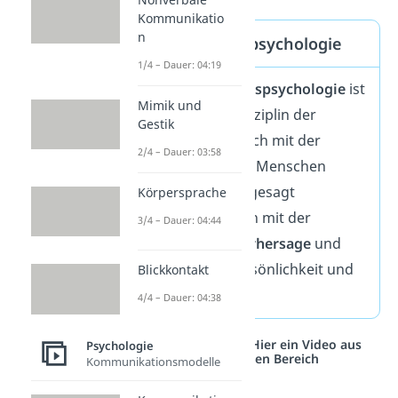
Kommunikatio
n
Persönlichkeitspsychologie
1/4 – Dauer: 04:19
Die
Persönlichkeitspsychologie
ist
Mimik und
die Grundlagendisziplin der
Gestik
Psychologie, die sich mit der
2/4 – Dauer: 03:58
Persönlichkeit der Menschen
befasst. Genauer gesagt
Körpersprache
beschäftigt sie sich mit der
3/4 – Dauer: 04:44
Beschreibung
,
Vorhersage
und
Erklärung
der Persönlichkeit und
Blickkontakt
ihrer Entwicklung.
4/4 – Dauer: 04:38
Studyflix vernetzt: Hier ein Video aus
Psychologie
einem anderen Bereich
Kommunikationsmodelle