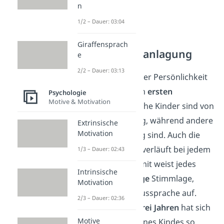
n
1/2 – Dauer: 03:04
Giraffensprach
Genetische Veranlagung
e
2/2 – Dauer: 03:13
Die Herausbildung der Persönlichkeit
beginnt schon in den
ersten
Psychologie
Motive & Motivation
Lebensjahren
: Manche Kinder sind von
Geburt an eher ruhig, während andere
Extrinsische
Motivation
ständig in Bewegung sind. Auch die
Sprachentwicklung
verläuft bei jedem
1/3 – Dauer: 02:43
Kind
individuell
. Somit weist jedes
Intrinsische
Kind eine
einzigartige
Stimmlage,
Motivation
Sprechweise oder Aussprache auf.
2/3 – Dauer: 02:36
Doch erst ab etwa
drei Jahren
hat sich
Motive
das Temperament eines Kindes so