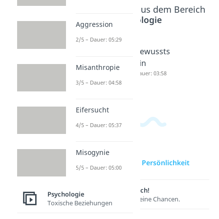
Beliebte Inhalte aus dem Bereich
Psychologie
Aggression
2/5 – Dauer: 05:29
Tiefenps
Triebe
Bewussts
ychologi
Dauer: 04:18
ein
Misanthropie
e
Dauer: 03:58
3/5 – Dauer: 04:58
Dauer: 05:30
Eifersucht
4/5 – Dauer: 05:37
Misogynie
zur Videoseite: Persönlichkeit
5/5 – Dauer: 05:00
Lernen lohnt sich!
Psychologie
Entdecke hier deine Chancen.
Toxische Beziehungen