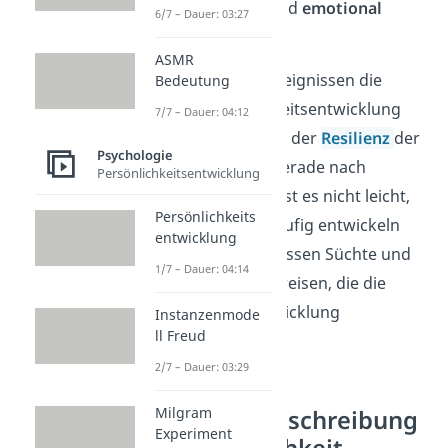
Finanzen um und sind
emotional
6/7 – Dauer: 03:27
stabiler
.
ASMR
Wie nach solchen Ereignissen die
Bedeutung
weitere Persönlichkeitsentwicklung
7/7 – Dauer: 04:12
verläuft, ist aber von der
Resilienz
der
Psychologie
Person abhängig. Gerade nach
Persönlichkeitsentwicklung
Schicksalsschlägen ist es nicht leicht,
Persönlichkeits
stark zu bleiben
. Häufig entwickeln
entwicklung
Menschen infolgedessen Süchte und
1/7 – Dauer: 04:14
ungesunde Lebensweisen, die die
Persönlichkeitsentwicklung
Instanzenmode
ll Freud
beeinträchtigen.
2/7 – Dauer: 03:29
Milgram
Big Five — Beschreibung
Experiment
der Persönlichkeit