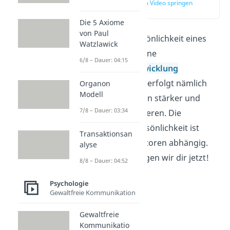
zur Stelle im Video springen
(02:39)
Die 5 Axiome
von Paul
Die individuelle Persönlichkeit eines
Watzlawick
Menschen ist auf seine
6/8 – Dauer: 04:15
Persönlichkeitsentwicklung
zurückzuführen. Sie erfolgt nämlich
Organon
Modell
bei einigen Menschen stärker und
7/8 – Dauer: 03:34
schneller als bei anderen. Die
Entwicklung der Persönlichkeit ist
Transaktionsan
dabei von vielen Faktoren abhängig.
alyse
Welche das sind, zeigen wir dir jetzt!
8/8 – Dauer: 04:52
Psychologie
Gewaltfreie Kommunikation
Gewaltfreie
Kommunikatio