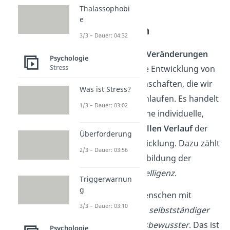
Thalassophobi
Alterstypische
e
Veränderungen
3/3 – Dauer: 04:32
Die
alterstypischen
Veränderungen
Psychologie
Stress
beziehen sich auf die Entwicklung von
Persönlichkeitseigenschaften, die wir
Was ist Stress?
alle teilen
und durchlaufen. Es handelt
1/3 – Dauer: 03:02
sich also nicht um eine individuelle,
sondern den
generellen Verlauf
der
Überforderung
Persönlichkeitsentwicklung. Dazu zählt
2/3 – Dauer: 03:56
zum Beispiel die Ausbildung der
Sprache
und der
Intelligenz
.
Triggerwarnun
g
Auch werden alle Menschen mit
3/3 – Dauer: 03:10
zunehmendem Alter
selbstständiger
und
verantwortungsbewusster
. Das ist
Psychologie