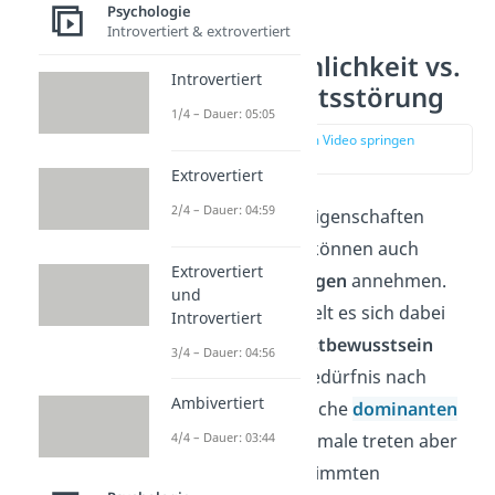
Psychologie
Introvertiert & extrovertiert
Starke Persönlichkeit vs.
Introvertiert
Persönlichkeitsstörung
1/4 – Dauer: 05:05
zur Stelle im Video springen
(04:49)
Extrovertiert
2/4 – Dauer: 04:59
Die Persönlichkeitseigenschaften
mancher Personen können auch
Extrovertiert
extreme Ausprägungen
annehmen.
und
Beispielsweise handelt es sich dabei
Introvertiert
um ein starkes
Selbstbewusstsein
3/4 – Dauer: 04:56
oder ein erhöhtes Bedürfnis nach
Ambivertiert
Aufmerksamkeit. Solche
dominanten
Persönlichkeitsmerkmale treten aber
4/4 – Dauer: 03:44
in der Regel bei bestimmten