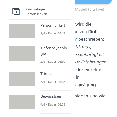
Das Fünf-Faktoren-Modell (Big Five)
Psychologie
Persönlichkeit
Nach diesem Modell wird die
Persönlichkeit
Persönlichkeit anhand von
fünf
1/6 – Dauer: 05:43
Charaktermerkmalen
beschrieben:
Extraversion
,
Neurotizismus
,
Tiefenpsycholo
gie
Verträglichkeit
,
Gewissenhaftigkeit
und
Offenheit für neue Erfahrungen
.
2/6 – Dauer: 05:30
Jeder Mensch trägt jedes einzelne
Triebe
Merkmal in sich, nur in
3/6 – Dauer: 04:18
unterschiedlicher Ausprägung
.
Die einzelnen Dimensionen sind wie
Bewusstsein
folgt charakterisiert:
4/6 – Dauer: 03:58
Extraversion