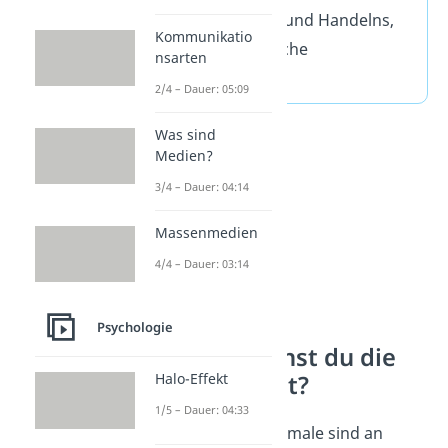
Denkens, Fühlens und Handelns,
Kommunikatio
sowie die körperliche
nsarten
Erscheinung.
2/4 – Dauer: 05:09
Was sind
Medien?
3/4 – Dauer: 04:14
Massenmedien
4/4 – Dauer: 03:14
Psychologie
Woran erkennst du die
Persönlichkeit?
Halo-Effekt
1/5 – Dauer: 04:33
Persönlichkeitsmerkmale sind an