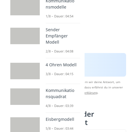
Kommunikatio
nsmodelle
1/8 – Dauer: 04:54
Sender
Empfänger
Modell
2/8 – Dauer: 04:08
4 Ohren Modell
3/8 – Dauer: 04:15
Nach Beantwortung speichern wir deine Antwort, um
Studyflix zu verbessern. Mehr dazu erfährst du in unserer
Kommunikatio
Datenschutzerklärung
.
nsquadrat
4/8 – Dauer: 03:39
Entwicklung der
Eisbergmodell
Persönlichkeit
5/8 – Dauer: 03:44