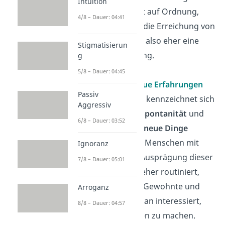
Intuition
nicht so viel Wert auf Ordnung,
4/8 – Dauer: 04:41
Sauberkeit oder die Erreichung von
Zielen. Sie haben also eher eine
Stigmatisierun
lockere Einstellung.
g
5/8 – Dauer: 04:45
Offenheit für neue Erfahrungen
Passiv
Diese Dimension kennzeichnet sich
Aggressiv
durch
Neugier
,
Spontanität
und
6/8 – Dauer: 03:52
die Bereitschaft,
neue Dinge
auszuprobieren. Menschen mit
Ignoranz
einer niedrigen Ausprägung dieser
7/8 – Dauer: 05:01
Dimension sind eher routiniert,
bevorzugen das Gewohnte und
Arroganz
sind weniger daran interessiert,
8/8 – Dauer: 04:57
neue Erfahrungen zu machen.