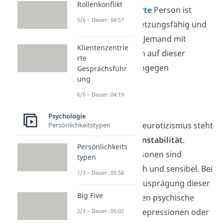
Rollenkonflikt
Eine
extravertierte
Person ist
5/6 – Dauer: 04:57
gesellig
, durchsetzungsfähig und
energiegeladen
. Jemand mit
Klientenzentrie
niedrigen Werten auf dieser
rte
Dimension ist hingegen
Gesprächsführ
ung
introvertiert.
6/6 – Dauer: 04:19
Neurotizismus
Psychologie
Die Dimension Neurotizismus steht
Persönlichkeitstypen
für
emotionale Instabilität
.
Persönlichkeits
Neurotische Personen sind
typen
unsicher, launisch und sensibel. Bei
1/3 – Dauer: 05:58
einer zu hohen Ausprägung dieser
Big Five
Dimension können psychische
Störungen wie Depressionen oder
2/3 – Dauer: 05:02