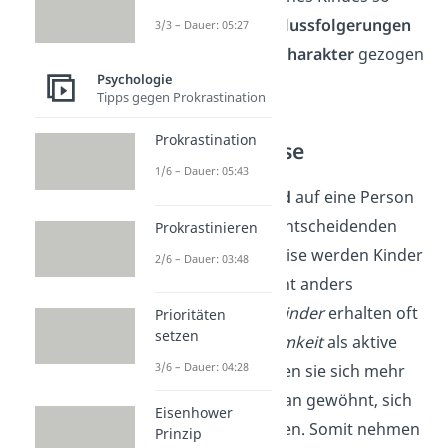
stabilisiert, dass
Schlussfolgerungen
3/3 – Dauer: 05:27
über den
späteren Charakter
gezogen
Psychologie
werden können.
Tipps gegen Prokrastination
Prokrastination
Umwelteinflüsse
1/6 – Dauer: 05:43
Auch wie das
Umfeld
auf eine Person
reagiert, hat einen entscheidenden
Prokrastinieren
Einfluss. Beispielsweise werden Kinder
2/6 – Dauer: 03:48
je nach Temperament anders
behandelt:
Ruhige Kinder
erhalten oft
Prioritäten
setzen
weniger Aufmerksamkeit
als aktive
3/6 – Dauer: 04:28
Kinder. Folglich ziehen sie sich mehr
zurück und sind daran gewöhnt, sich
Eisenhower
selbst zu beschäftigen. Somit nehmen
Prinzip