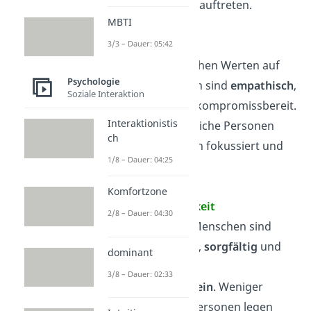
Angststörungen auftreten.
MBTI
Verträglichkeit
3/3 – Dauer: 05:42
Personen mit hohen Werten auf
Psychologie
dieser Dimension sind
empathisch
,
Soziale Interaktion
kooperativ
und kompromissbereit.
Interaktionistis
Weniger verträgliche Personen
ch
sind eher auf sich fokussiert und
1/8 – Dauer: 04:25
kompetitiv.
Komfortzone
Gewissenhaftigkeit
2/8 – Dauer: 04:30
Gewissenhafte Menschen sind
sehr strukturiert,
sorgfältig
und
dominant
haben ein hohes
3/8 – Dauer: 02:33
Pflichtbewusstsein
. Weniger
gewissenhafte Personen legen