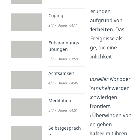
Differentielle Veränderungen
Coping
entstehen hingegen aufgrund von
2/7 – Dauer: 04:11
individuellen Besonderheiten
. Das
sind sowohl positive Ereignisse als
Entspannungs
auch Schicksalsschläge, die eine
übungen
Anpassung der Persönlichkeit
3/7 – Dauer: 03:59
erfordern.
Achtsamkeit
Beispielsweise in
finanzieller Not
oder
4/7 – Dauer: 04:45
bei einer
schweren Krankheit
werden
die Betroffenen mit schwierigen
Meditation
Entscheidungen konfrontiert.
5/7 – Dauer: 04:51
Besonders nach dem Überwinden von
finanziellen Problemen gehen
Selbstgespräch
Menschen
gewissenhafter
mit ihren
e