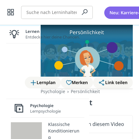
Suche
Neu: Karriere
Lernen lohnt sich!
Entdecke hier deine Chancen.
Lernplan
Merken
Link teilen
Psychologie
Persönlichkeit
Persönlichkeit
Psychologie
Lernpsychologie
Wichtige Inhalte in diesem Video
Klassische
Konditionierun
g