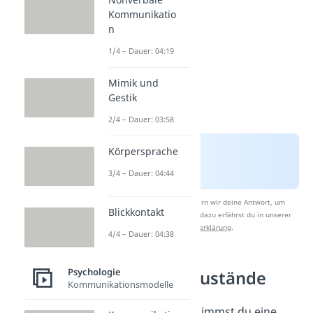
Kommunikatio
n
1/4 – Dauer: 04:19
Mimik und
Gestik
2/4 – Dauer: 03:58
Körpersprache
3/4 – Dauer: 04:44
Nach Beantwortung speichern wir deine Antwort, um
Blickkontakt
Studyflix zu verbessern. Mehr dazu erfährst du in unserer
Datenschutzerklärung
.
4/4 – Dauer: 04:38
Psychologie
Die drei Ich-Zustände
Kommunikationsmodelle
In jedem Gespräch nimmst du eine