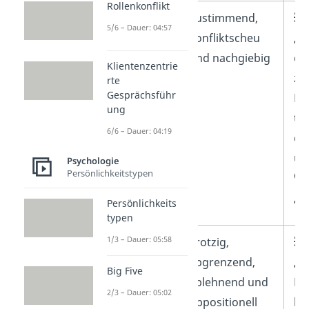
Rollenkonflikt
Angepasstes
Zustimmend,
💥
5/6 – Dauer: 04:57
Kind
konfliktscheu
„I
und nachgiebig
du
Klientenzentrie
zu 
rte
Gesprächsführ
Ka
ung
tr
6/6 – Dauer: 04:19
di
üb
Psychologie
Persönlichkeitstypen
🗣️
„Ja
Persönlichkeits
typen
1/3 – Dauer: 05:58
Rebellisches
Trotzig,
💥
Kind
abgrenzend,
„D
Big Five
ablehnend und
Ber
2/3 – Dauer: 05:02
oppositionell
he