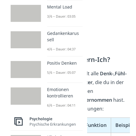
Mental Load
3/6 – Dauer: 03:05
Gedankenkarus
sell
4/6 – Dauer: 04:37
Was ist das Eltern-Ich?
Positiv Denken
5/6 – Dauer: 05:07
Das Eltern-Ich enthält alle
Denk-
,
Fühl-
und
Verhaltensmuster
, die du in der
Emotionen
Kindheit
von wichtigen
kontrollieren
Bezugspersonen übernommen
hast.
6/6 – Dauer: 04:11
Es gibt zwei Ausprägungen:
Psychologie
Psychische Erkrankungen
Ausprägung
Funktion
Beispiel