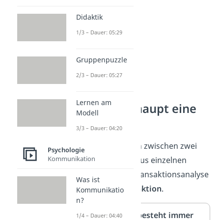
Didaktik
1/3 – Dauer: 05:29
Gruppenpuzzle
2/3 – Dauer: 05:27
Lernen am
Was ist überhaupt eine
Modell
Transaktion?
3/3 – Dauer: 04:20
Jede Kommunikation zwischen zwei
Psychologie
Kommunikation
Menschen besteht aus einzelnen
Elementen. In der Transaktionsanalyse
Was ist
nennst du sie
Transaktion
.
Kommunikatio
n?
Eine Transaktion besteht immer
1/4 – Dauer: 04:40