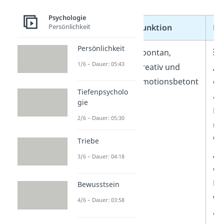
Ausprägungen:
Psychologie
Ausprägung
Funktion
Be
Persönlichkeit
Persönlichkeit
Freies Kind
Spontan,
💥
1/6 – Dauer: 05:43
kreativ und
„W
emotionsbetont
da
Tiefenpsycholo
au
gie
Ku
2/6 – Dauer: 05:30
um
🗣️
Triebe
„Oh
3/6 – Dauer: 04:18
ein
Da
Bewusstsein
wi
4/6 – Dauer: 03:58
au