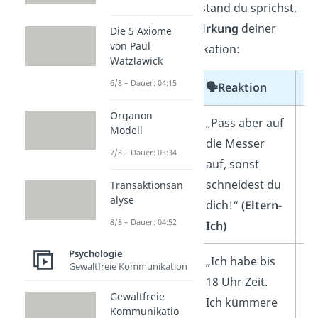
Aus welchem Ich-Zustand du sprichst,
bestimmt also die
Wirkung
deiner
Die 5 Axiome
von Paul
gesamten Kommunikation:
Watzlawick
6/8 – Dauer: 04:15
💥Stimulus
🗣️
Reaktion
W
Organon
„Ich werde
„Pass aber auf
un
Modell
gleich die
die Messer
un
7/8 – Dauer: 03:34
Küche
auf, sonst
aufräumen“
schneidest du
Transaktionsan
alyse
dich!“
(Eltern-
8/8 – Dauer: 04:52
Ich)
Psychologie
„Die Küche ist
„Ich habe bis
K
Gewaltfreie Kommunikation
noch nicht
18 Uhr Zeit.
au
Gewaltfreie
aufgeräumt.
Ich kümmere
re
Kommunikatio