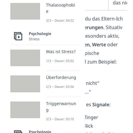
das nicht
Thalassophobi
e
Sprachlich erkennst du das Eltern-Ich
3/3 – Dauer: 04:32
oft an
Verallgemeinerungen
. Situativ
Psychologie
wird das Eltern-Ich besonders aktiv,
Stress
wenn jemand
Normen, Werte
oder
Was ist Stress?
Regeln
anspricht. Typische
1/3 – Dauer: 03:02
Formulierungen sind zum Beispiel:
„Man muss…“
Überforderung
„Das gehört sich nicht“
2/3 – Dauer: 03:56
„Immer sagst du…“
Triggerwarnun
Auch
nonverbal
gibt es
Signale
:
g
erhobener Zeigefinger
3/3 – Dauer: 03:10
missbilligender Blick
Psychologie