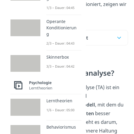
Wie das genau funktioniert, zeigen wir
1/3 – Dauer: 04:45
dir und im
Video!
Operante
Konditionierun
g
Inhaltsübersicht
2/3 – Dauer: 04:43
Skinnerbox
Was ist die
3/3 – Dauer: 04:42
Transaktionsanalyse?
Psychologie
Die Transaktionsanalyse (TA) ist ein
Lerntheorien
Persönlichkeits-
und
Lerntheorien
Kommunikationsmodell
, mit dem du
1/6 – Dauer: 05:00
menschliches
Verhalten
besser
verstehst
. Im Kern geht es darum,
Behaviorismus
Gespräche und die innere Haltung