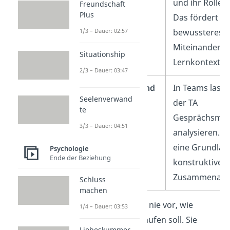
und ihr Rollen
Freundschaft
Plus
Das fördert ei
bewussteres
1/3 – Dauer: 02:57
Miteinander i
Situationship
Lernkontext.
2/3 – Dauer: 03:47
Organisationen und
In Teams lasse
Seelenverwand
Teams
der TA
te
Gesprächsmus
3/3 – Dauer: 04:51
analysieren. D
eine Grundlag
Psychologie
Ende der Beziehung
konstruktiver
Zusammenarbe
Schluss
machen
Tipp:
Die TA schreibt nie vor, wie
1/4 – Dauer: 03:53
Kommunikation ablaufen soll. Sie
Liebeskummer