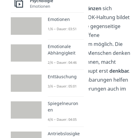
Psychologie
Emotionen
Diese Prinzipien
ergänzen
sich
gegenseitig. Die OK-OK-Haltung bildet
Emotionen
die
Basis,
denn ohne gegenseitige
1/6 – Dauer: 03:51
Wertschätzung ist offene
Kommunikation kaum möglich. Die
Emotionale
Überzeugung, dass Menschen denken
Abhängigkeit
und entscheiden können, macht
2/6 – Dauer: 04:46
Veränderung
überhaupt erst
denkbar.
Enttäuschung
Und konkrete Vereinbarungen helfen
3/6 – Dauer: 05:01
dabei, diese Veränderungen auch im
Alltag umzusetzen.
Spiegelneuron
en
4/6 – Dauer: 04:05
Antriebslosigke