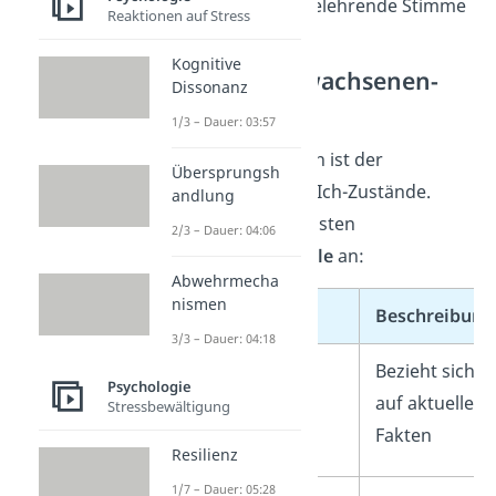
betont ruhige, belehrende Stimme
Reaktionen auf Stress
Kognitive
Was ist das Erwachsenen-
Dissonanz
Ich?
1/3 – Dauer: 03:57
Das Erwachsenen-Ich ist der
Übersprungsh
sachlichste
der drei Ich-Zustände.
andlung
Schau dir die wichtigsten
2/3 – Dauer: 04:06
Erkennungsmerkmale
an:
Abwehrmecha
nismen
Merkmal
Beschreibung
3/3 – Dauer: 04:18
Gegenwartsbezug
Bezieht sich
Psychologie
auf aktuelle
Stressbewältigung
Fakten
Resilienz
1/7 – Dauer: 05:28