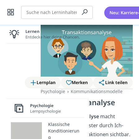
Suche
Neu: Karriere
Lernen lohnt sich!
Entdecke hier deine Chancen.
Lernplan
Merken
Link teilen
Psychologie
Kommunikationsmodelle
Transaktionsanalyse
Psychologie
Lernpsychologie
Die
Transaktionsanalyse
macht
Klassische
Kommunikationsmuster durch Ich-
Konditionierun
Zustände und Transaktionen sichtbar.
g