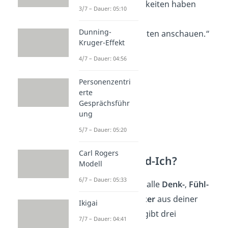
„Welche Möglichkeiten haben
3/7 – Dauer: 05:10
wir?“
Dunning-
„Lass uns die Fakten anschauen.“
Kruger-Effekt
4/7 – Dauer: 04:56
Personenzentri
erte
Gesprächsführ
ung
5/7 – Dauer: 05:20
Carl Rogers
Was ist das Kind-Ich?
Modell
6/7 – Dauer: 05:33
Das Kind-Ich enthält alle
Denk-
,
Fühl-
und
Verhaltensmuster
aus deiner
Ikigai
frühen Kindheit
. Es gibt drei
7/7 – Dauer: 04:41