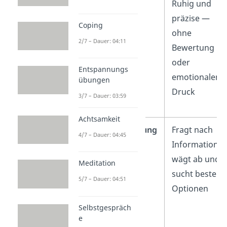
Sachlicher Ton
Ruhig und
präzise —
Coping
ohne
2/7 – Dauer: 04:11
Bewertung
oder
Entspannungs
emotionalen
übungen
Druck
3/7 – Dauer: 03:59
Achtsamkeit
Lösungsorientierung
Fragt nach
4/7 – Dauer: 04:45
Informationen
wägt ab und
Meditation
sucht beste
5/7 – Dauer: 04:51
Optionen
Selbstgespräch
e