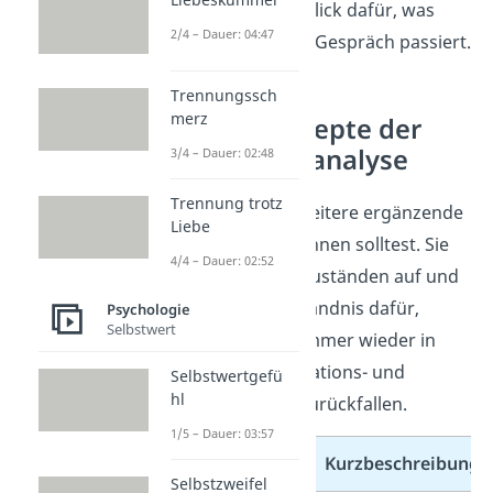
schärft nur deinen Blick dafür, was
2/4 – Dauer: 04:47
tatsächlich in einem Gespräch passiert.
Trennungssch
merz
Weitere Konzepte der
Transaktionsanalyse
3/4 – Dauer: 02:48
Trennung trotz
Es gibt außerdem weitere ergänzende
Liebe
Konzepte, die du kennen solltest. Sie
4/4 – Dauer: 02:52
bauen auf den Ich-Zuständen auf und
vertiefen dein Verständnis dafür,
Psychologie
Selbstwert
warum Menschen immer wieder in
ähnliche Kommunikations- und
Selbstwertgefü
hl
Verhaltensmuster zurückfallen.
1/5 – Dauer: 03:57
Konzept
Kurzbeschreibung
Selbstzweifel