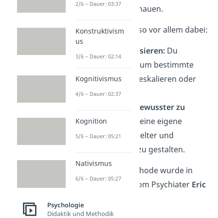
2/6 – Dauer: 03:37
dahinter zu durchschauen.
Das
Modell hilft
dir so vor allem dabei:
Konstruktivism
us
✓
Konflikte zu analysieren:
Du
3/6 – Dauer: 02:14
erkennst sofort, warum bestimmte
Gespräche plötzlich eskalieren oder
Kognitivismus
feststecken.
4/6 – Dauer: 02:37
✓
Kommunikation bewusster zu
steuern:
Du lernst, deine eigene
Kognition
Kommunikation gezielter und
5/6 – Dauer: 05:21
lösungsorientierter zu gestalten.
Nativismus
Übrigens:
Diese Methode wurde in
6/6 – Dauer: 05:27
den
1950er Jahren
vom Psychiater
Eric
Berne
entwickelt.
Psychologie
Didaktik und Methodik