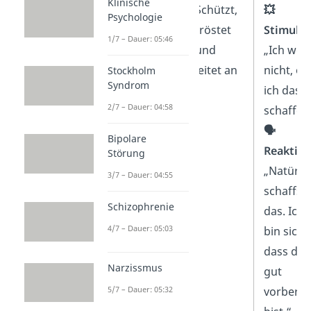
Klinische
Fürsorgliches
Schützt,
💥
Psychologie
Eltern-Ich
tröstet
Stimulus
1/7 – Dauer: 05:46
und
„Ich wei
leitet an
nicht, ob
Stockholm
Syndrom
ich das
2/7 – Dauer: 04:58
schaffe.“
🗣️
Bipolare
Reaktion
Störung
„Natürli
3/7 – Dauer: 04:55
schaffst
Schizophrenie
das. Ich
4/7 – Dauer: 05:03
bin siche
dass du
Narzissmus
gut
5/7 – Dauer: 05:32
vorberei