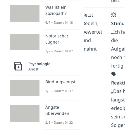
bist.“
Was ist ein
Soziopath?
Kritisches
Setzt
💥
6/7 – Dauer: 04:18
Eltern-Ich
Regeln,
Stimulus
bewertet
„Ich hab
Notorischer
und
die
Lügner
mahnt
Aufgabe
7/7 – Dauer: 04:07
noch nic
Psychologie
fertig.“
Angst
🗣️
Bindungsangst
Reaktion
„Das hät
1/3 – Dauer: 05:37
längst
Ängste
erledigt
überwinden
sein soll
2/3 – Dauer: 04:22
So geht