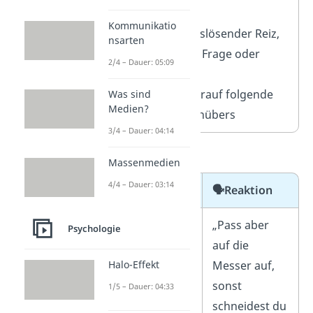
aus:
Kommunikatio
💥Stimulus
: ein auslösender Reiz,
nsarten
also eine Aussage, Frage oder
2/4 – Dauer: 05:09
Geste
🗣️
Reaktion
: die darauf folgende
Was sind
Medien?
Antwort des Gegenübers
3/4 – Dauer: 04:14
➡️Beispiele:
Massenmedien
4/4 – Dauer: 03:14
💥Stimulus
🗣️
Reaktion
„Ich werde
„Pass aber
Psychologie
gleich die Küche
auf die
aufräumen“
Messer auf,
Halo-Effekt
sonst
1/5 – Dauer: 04:33
schneidest du