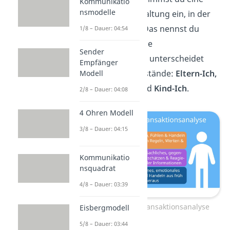
Kommunikatio
nsmodelle
bestimmte innere Haltung ein, in der
du kommunizierst. Das nennst du
1/8 – Dauer: 04:54
auch
Ich-Zustand
. Die
Sender
Transaktionsanalyse unterscheidet
Empfänger
dabei drei dieser Zustände:
Eltern-Ich,
Modell
Erwachsenen-Ich
und
Kind-Ich
.
2/8 – Dauer: 04:08
4 Ohren Modell
3/8 – Dauer: 04:15
Kommunikatio
nsquadrat
4/8 – Dauer: 03:39
Ich-Zustände der Transaktionsanalyse
Eisbergmodell
5/8 – Dauer: 03:44