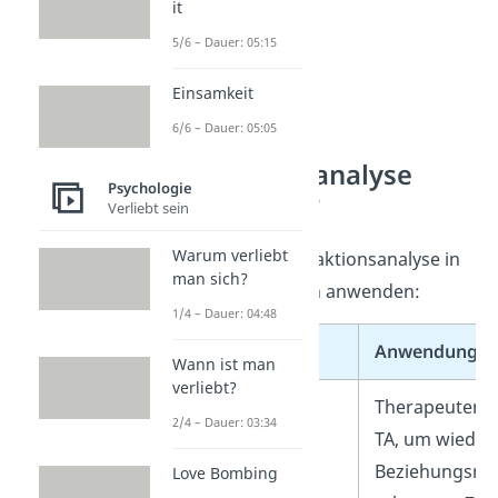
it
5/6 – Dauer: 05:15
Einsamkeit
6/6 – Dauer: 05:05
Wo wird die
Transaktionsanalyse
Psychologie
angewendet?
Verliebt sein
Warum verliebt
Du kannst die Transaktionsanalyse in
man sich?
folgenden Bereichen anwenden:
1/4 – Dauer: 04:48
Einsatzfeld
Anwendung
Wann ist man
verliebt?
Psychotherapie
Therapeuten n
2/4 – Dauer: 03:34
TA, um wiede
Beziehungsmu
Love Bombing