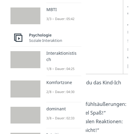
ab
MBTI
🗣️
3/3 – Dauer: 05:42
„D
ni
Psychologie
sch
Soziale Interaktion
ma
Interaktionistis
we
ch
bin
1/8 – Dauer: 04:25
Sprachlich
erkennst du das Kind-Ich
Komfortzone
oft an:
2/8 – Dauer: 04:30
sehr direkten Gefühlsäußerungen:
dominant
„Das macht so viel Spaß!“
3/8 – Dauer: 02:33
kurzen, emotionalen Reaktionen:
„Das mache ich nicht!“