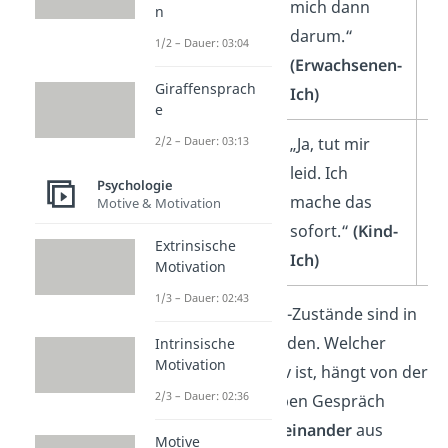
Wann schaffst
mich dann
n
du das heute?“
darum.“
1/2 – Dauer: 03:04
(Erwachsenen-
Giraffensprach
Ich)
e
„Du hast
„Ja, tut mir
un
2/2 – Dauer: 03:13
schon wieder
leid. Ich
si
Psychologie
vergessen, die
mache das
Motive & Motivation
Küche
sofort.“
(Kind-
Extrinsische
aufzuräumen.“
Ich)
Motivation
1/3 – Dauer: 02:43
Wichtig:
Alle drei Ich-Zustände sind in
jeder Person
vorhanden. Welcher
Intrinsische
Motivation
Zustand gerade aktiv ist, hängt von der
2/3 – Dauer: 02:36
Situation
ab. Im selben Gespräch
kannst du also
nacheinander
aus
Motive