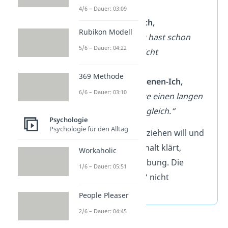
➡️Beispiel:
4/6 – Dauer: 03:09
Person A (Eltern-Ich,
Rubikon Modell
vorwurfsvoll):
„Du hast schon
5/6 – Dauer: 04:22
wieder den Müll nicht
rausgebracht!“
369 Methode
Person B (Erwachsenen-Ich,
6/6 – Dauer: 03:10
sachlich):
„Ich hatte einen langen
Tag und mache es gleich.“
Psychologie
Psychologie für den Alltag
Ergebnis:
Weil A erziehen will und
B nur den Sachverhalt klärt,
Workaholic
entsteht sofort Reibung. Die
1/6 – Dauer: 05:51
Zustände „passen“ nicht
zusammen.
People Pleaser
2/6 – Dauer: 04:45