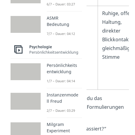
6/7 – Dauer: 03:27
Körpersprache
Ruhige, offen
ASMR
Haltung,
Bedeutung
direkter
7/7 – Dauer: 04:12
Blickkontakt,
Psychologie
gleichmäßige
Persönlichkeitsentwicklung
Stimme
Persönlichkeits
entwicklung
1/7 – Dauer: 04:14
Instanzenmode
Sprachlich
erkennst du das
ll Freud
Erwachsenen-Ich an Formulierungen
2/7 – Dauer: 03:29
wie:
Milgram
„Was genau ist passiert?“
Experiment