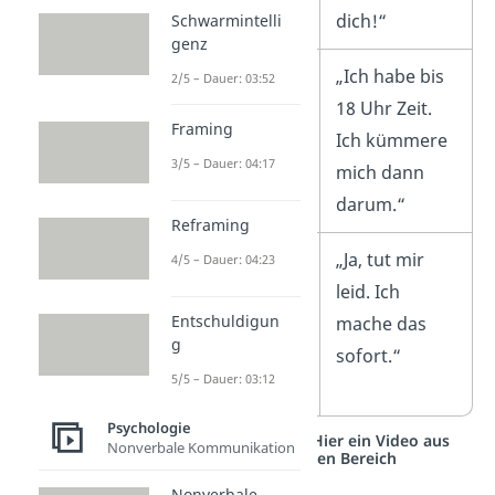
dich!“
Schwarmintelli
genz
„Die Küche ist
„Ich habe bis
2/5 – Dauer: 03:52
noch nicht
18 Uhr Zeit.
Framing
aufgeräumt.
Ich kümmere
3/5 – Dauer: 04:17
Wann schaffst
mich dann
du das heute?“
darum.“
Reframing
„Du hast schon
„Ja, tut mir
4/5 – Dauer: 04:23
wieder
leid. Ich
Entschuldigun
vergessen, die
mache das
g
Küche
sofort.“
5/5 – Dauer: 03:12
aufzuräumen.“
Psychologie
Studyflix vernetzt: Hier ein Video aus
Nonverbale Kommunikation
einem anderen Bereich
Nonverbale