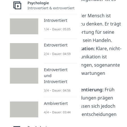
Psychologie
ebenfalls.
Introvertiert & extrovertiert
✓
Denkfähigkeit:
Jeder Mensch ist
Introvertiert
grundsätzlich fähig zu denken. Er trägt
1/4 – Dauer: 05:05
also selbst Verantwortung für seine
Entscheidungen und sein Handeln.
Extrovertiert
✓
Offene Kommunikation:
Klare, nicht-
2/4 – Dauer: 04:59
manipulative Kommunikation ist
möglich. Vereinbarungen, sogenannte
Extrovertiert
Verträge, machen Erwartungen
und
transparent.
Introvertiert
✓
Entscheidungsorientierung:
Früh
3/4 – Dauer: 04:56
getroffene Entscheidungen prägen
Ambivertiert
das Verhalten. Sie lassen sich jedoch
4/4 – Dauer: 03:44
durch bewusste Neuentscheidungen
verändern.