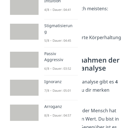
Intuition
Nonverbal
zeigen sich meistens:
4/8 – Dauer: 04:41
starke Mimik
Stigmatisierun
auffällige Gesten
g
deutlich veränderte Körperhaltung
5/8 – Dauer: 04:45
Passiv
Die Grundannahmen der
Aggressiv
Transaktionsanalyse
6/8 – Dauer: 03:52
Bei der Transaktionsanalyse gibt es
4
Ignoranz
Leitprinzipien
, die du dir merken
7/8 – Dauer: 05:01
solltest
Arroganz
✓
OK-OK-Haltung:
Jeder Mensch hat
8/8 – Dauer: 04:57
einen grundlegenden Wert. Du bist in
Ordnung, und dein Gegenüber ist es