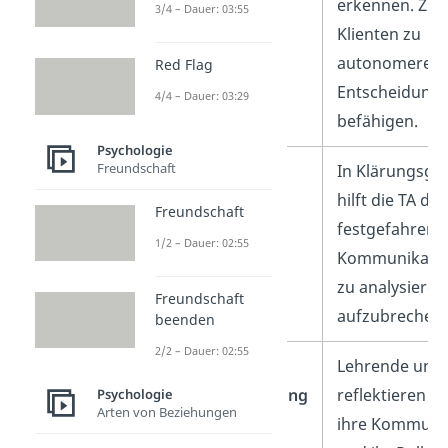
erkennen. Ziel 
3/4 – Dauer: 03:55
Klienten zu
autonomeren
Red Flag
Entscheidunge
4/4 – Dauer: 03:29
befähigen.
Psychologie
Freundschaft
Beratung
In Klärungsge
hilft die TA dab
Freundschaft
festgefahrene
1/2 – Dauer: 02:55
Kommunikatio
zu analysieren
Freundschaft
aufzubrechen.
beenden
2/2 – Dauer: 02:55
Pädagogik und
Lehrende und
Erwachsenenbildung
reflektieren mi
Psychologie
Arten von Beziehungen
ihre Kommuni