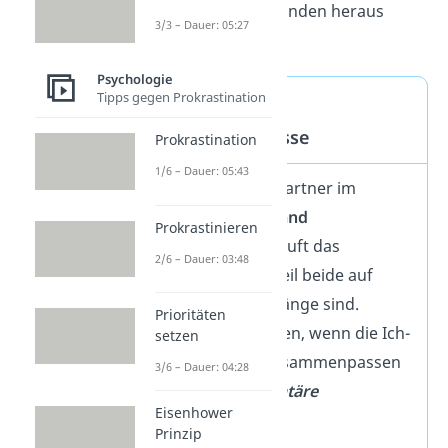
verschiedenen Zuständen heraus
3/3 – Dauer: 05:27
reagieren.
Psychologie
Tipps gegen Prokrastination
So entstehen
Missverständnisse
Prokrastination
1/6 – Dauer: 05:43
Wenn Gesprächspartner im
gleichen Ich-Zustand
Prokrastinieren
kommunizieren, läuft das
2/6 – Dauer: 03:48
Gespräch rund, weil beide auf
derselben Wellenlänge sind.
Prioritäten
Probleme entstehen, wenn die Ich-
setzen
Zustände nicht zusammenpassen
3/6 – Dauer: 04:28
(
nicht-komplementäre
Eisenhower
Transaktionen)
Prinzip