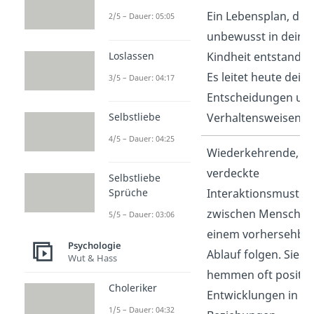
Lebensskript
Ein Lebensplan, der
2/5 – Dauer: 05:05
unbewusst in deine
Loslassen
Kindheit entstanden 
Es leitet heute deine
3/5 – Dauer: 04:17
Entscheidungen un
Verhaltensweisen.
Selbstliebe
4/5 – Dauer: 04:25
Psychologische
Wiederkehrende,
Spiele
verdeckte
Selbstliebe
Interaktionsmuster
Sprüche
zwischen Menschen,
5/5 – Dauer: 03:06
einem vorhersehba
Psychologie
Ablauf folgen. Sie
Wut & Hass
hemmen oft positiv
Choleriker
Entwicklungen in
1/5 – Dauer: 04:32