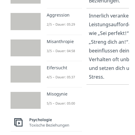
Beziehungen.
Aggression
Innere
Innerlich verankert
Antreiber
Leistungsaufforde
2/5 – Dauer: 05:29
wie „Sei perfekt!“ o
Misanthropie
„Streng dich an!“. S
beeinflussen dein
3/5 – Dauer: 04:58
Verhalten oft unbe
und setzen dich unt
Eifersucht
Stress.
4/5 – Dauer: 05:37
Misogynie
5/5 – Dauer: 05:00
Psychologie
Toxische Beziehungen