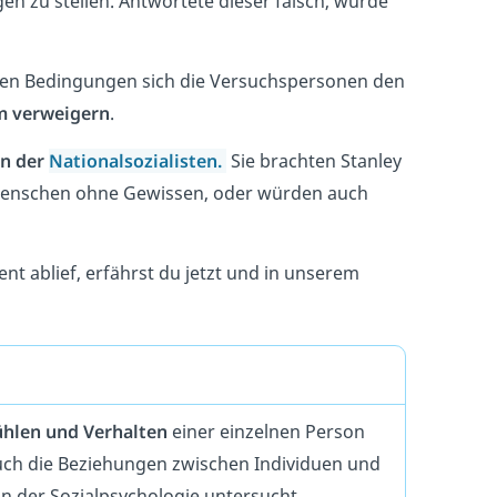
en zu stellen. Antwortete dieser falsch, wurde
chen Bedingungen sich die Versuchspersonen den
 verweigern
.
en der
Nationalsozialisten.
Sie brachten Stanley
Menschen ohne Gewissen, oder würden auch
t ablief, erfährst du jetzt und in unserem
ühlen und Verhalten
einer einzelnen Person
uch die Beziehungen zwischen Individuen und
n der Sozialpsychologie untersucht.