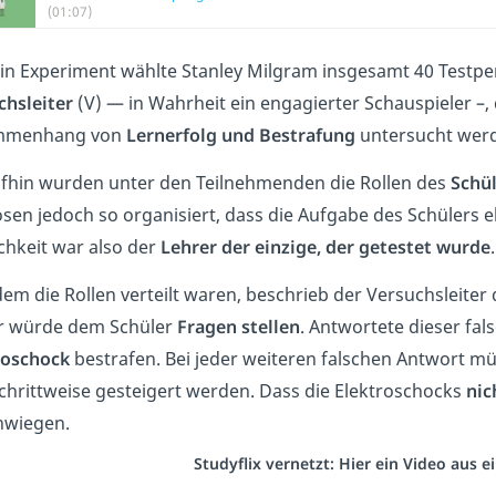
(01:07)
ein Experiment wählte Stanley Milgram insgesamt 40 Testper
chsleiter
(V) — in Wahrheit ein engagierter Schauspieler –
mmenhang von
Lernerfolg und Bestrafung
untersucht werd
fhin wurden unter den Teilnehmenden die Rollen des
Schü
sen jedoch so organisiert, dass die Aufgabe des Schülers e
chkeit war also der
Lehrer der einzige, der getestet wurde
em die Rollen verteilt waren, beschrieb der Versuchsleiter
r würde dem Schüler
Fragen stellen
. Antwortete dieser fals
roschock
bestrafen. Bei jeder weiteren falschen Antwort m
chrittweise gesteigert werden. Dass die Elektroschocks
nic
hwiegen.
Studyflix vernetzt: Hier ein Video aus 