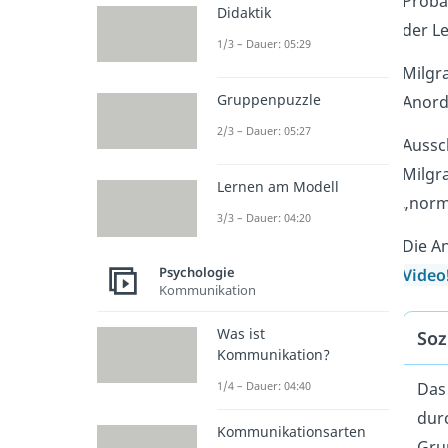
Proba
Didaktik
der L
1/3 – Dauer: 05:29
Milg
Gruppenpuzzle
Anord
2/3 – Dauer: 05:27
Aussc
Milgr
Lernen am Modell
„norm
3/3 – Dauer: 04:20
Die A
Psychologie
Video
Kommunikation
Was ist
Soz
Kommunikation?
1/4 – Dauer: 04:40
Das
dur
Kommunikationsarten
Gru