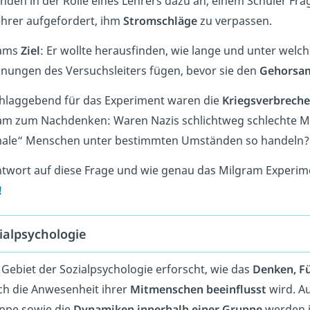
nden in der Rolle eines Lehrers dazu an, einem Schüler Frag
ehrer aufgefordert, ihm
Stromschläge
zu verpassen.
rams
Ziel
: Er wollte herausfinden, wie lange und unter wel
nungen des Versuchsleiters fügen, bevor sie den
Gehorsam
hlaggebend für das Experiment waren die
Kriegsverbrech
am zum Nachdenken: Waren Nazis schlichtweg schlechte 
ale“ Menschen unter bestimmten Umständen so handeln?
ntwort auf diese Frage und wie genau das Milgram Experimen
!
ialpsychologie
 Gebiet der Sozialpsychologie erforscht, wie das
Denken, F
ch die Anwesenheit ihrer
Mitmenschen beeinflusst
wird. A
ppe sowie die
Dynamiken innerhalb einer Gruppe
werden i