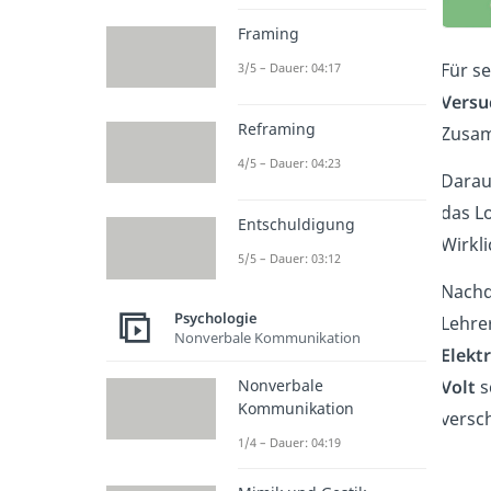
Framing
Für s
3/5 – Dauer: 04:17
Versu
Reframing
Zusa
4/5 – Dauer: 04:23
Darau
das Lo
Entschuldigung
Wirkli
5/5 – Dauer: 03:12
Nachd
Psychologie
Lehre
Nonverbale Kommunikation
Elekt
Nonverbale
Volt
s
Kommunikation
versc
1/4 – Dauer: 04:19