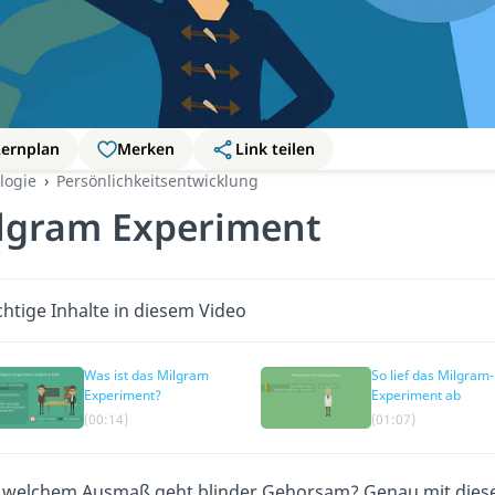
Lernplan
Merken
Link teilen
logie
Persönlichkeitsentwicklung
lgram Experiment
htige Inhalte in diesem Video
Was ist das Milgram
So lief das Milgram-
Experiment?
Experiment ab
(00:14)
(01:07)
u welchem Ausmaß geht blinder Gehorsam? Genau mit dieser