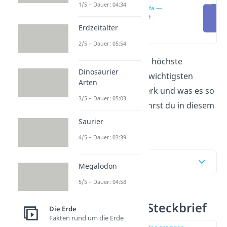
1/5 – Dauer: 04:34
Burj Khalifa —
Steckbrief
Erdzeitalter
(00:12)
2/5 – Dauer: 05:54
Der
Burj Khalifa
ist das höchste
Dinosaurier
Gebäude der Welt. Die wichtigsten
Arten
Fakten über das Bauwerk und was es so
3/5 – Dauer: 05:03
besonders macht, erfährst du in diesem
Video
und hier!
Saurier
4/5 – Dauer: 03:39
Inhaltsübersicht
Megalodon
5/5 – Dauer: 04:58
Burj Khalifa — Steckbrief
Die Erde
Fakten rund um die Erde