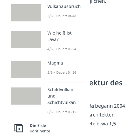
Blick über Dubai ermöglichen.
Vulkanausbruch
3/6 – Dauer: 04:48
Wie heiß ist
Lava?
4/6 – Dauer: 03:24
Magma
5/6 – Dauer: 04:56
Bau und Architektur des
Burj Khalifa
Schildvulkan
und
Schichtvulkan
Der
Bau
des
Burj Khalifa
begann 2004
6/6 – Dauer: 05:15
unter der Leitung des Architekten
Adrian Smith und kostete etwa
1,5
Die Erde
Kontinente
Milliarden US-Dollar
.