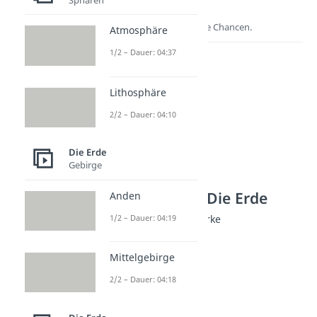
Lernen lohnt sich!
Entdecke hier deine Chancen.
Atmosphäre
1/2 – Dauer: 04:37
Lithosphäre
2/2 – Dauer: 04:10
Die Erde
Gebirge
Weitere Inhalte: Die Erde
Anden
1/2 – Dauer: 04:19
Weitere berühmte Bauwerke
Panamakanal
Dauer: 03:04
Mittelgebirge
Chinesische Mauer
Dauer: 03:29
2/2 – Dauer: 04:18
Golden Gate Bridge
Dauer: 02:47