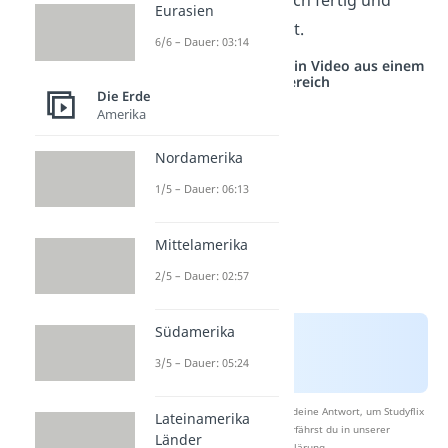
Jahren Bauzeit schließlich fertig und
Eurasien
wurde feierlich eröffnet.
6/6 – Dauer: 03:14
Studyflix vernetzt: Hier ein Video aus einem
anderen Bereich
Die Erde
Amerika
Nordamerika
1/5 – Dauer: 06:13
Mittelamerika
2/5 – Dauer: 02:57
Südamerika
3/5 – Dauer: 05:24
Nach Beantwortung speichern wir deine Antwort, um Studyflix
Lateinamerika
zu verbessern. Mehr dazu erfährst du in unserer
Länder
Datenschutzerklärung
.