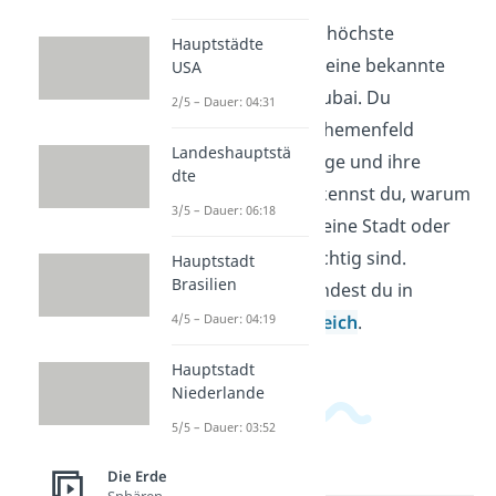
Der Burj Khalifa ist das höchste
Hauptstädte
Gebäude der Welt und eine bekannte
USA
Sehenswürdigkeit in Dubai. Du
2/5 – Dauer: 04:31
vergleichst in diesem Themenfeld
Landeshauptstä
berühmte Orte, ihre Lage und ihre
dte
Besonderheiten. So erkennst du, warum
3/5 – Dauer: 06:18
manche Bauwerke für eine Stadt oder
ein Land besonders wichtig sind.
Hauptstadt
Brasilien
Weitere Videos dazu findest du in
unserem
Erdkundebereich
.
4/5 – Dauer: 04:19
Hauptstadt
Niederlande
5/5 – Dauer: 03:52
Die Erde
Sphären