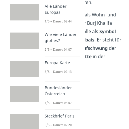
reibungslos funktionieren.
Alle Länder
Europas
Neben seiner Nutzung als Wohn- und
1/5 – Dauer: 03:44
Bürogebäude spielt der Burj Khalifa
zudem eine wichtige Rolle als
Symbol
Wie viele Länder
für die Entwicklung Dubais
. Er steht für
gibt es?
den wirtschaftlichen
Aufschwung
der
2/5 – Dauer: 04:07
Stadt und die
Fortschritte
in der
Europa Karte
modernen Baukunst.
3/5 – Dauer: 02:13
Bundesländer
Österreich
4/5 – Dauer: 05:07
Steckbrief Paris
5/5 – Dauer: 02:20