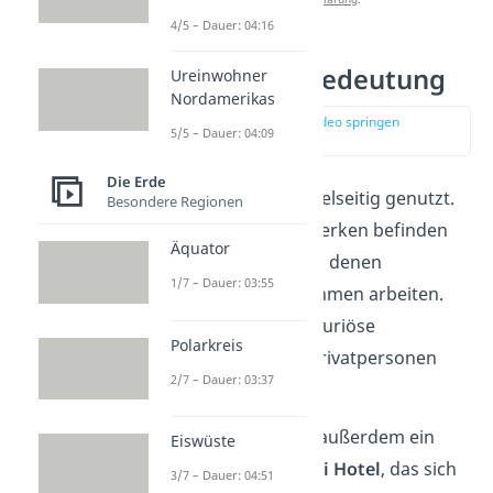
4/5 – Dauer: 04:16
Nutzung und Bedeutung
Ureinwohner
Nordamerikas
zur Stelle im Video springen
5/5 – Dauer: 04:09
(01:52)
Die Erde
Der Burj Khalifa wird vielseitig genutzt.
Besondere Regionen
In den unteren Stockwerken befinden
Äquator
sich vor allem
Büros
, in denen
1/7 – Dauer: 03:55
verschiedene Unternehmen arbeiten.
Weiter oben gibt es luxuriöse
Polarkreis
Wohnungen
, die von Privatpersonen
2/7 – Dauer: 03:37
bewohnt werden.
Im Burj Khalifa gibt es außerdem ein
Eiswüste
Hotel. Es ist das
Armani Hotel
, das sich
3/7 – Dauer: 04:51