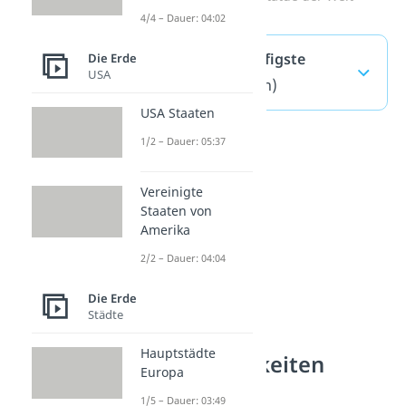
4/4 – Dauer: 04:02
Burj Khalifa — häufigste
Die Erde
USA
Fragen
(ausklappen)
USA Staaten
1/2 – Dauer: 05:37
Vereinigte
Staaten von
Amerika
2/2 – Dauer: 04:04
Die Erde
Städte
Hauptstädte
Sehenswürdigkeiten
Europa
verstehen
1/5 – Dauer: 03:49