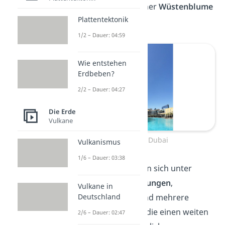
außerdem die Form einer
Wüstenblume
Plattentektonik
annehmen.
1/2 – Dauer: 04:59
Wie entstehen
Erdbeben?
2/2 – Dauer: 04:27
Die Erde
Vulkane
Burj Khalifa Dubai
Vulkanismus
1/6 – Dauer: 03:38
Im Burj Khalifa befinden sich unter
anderem
Büros
,
Wohnungen
,
Vulkane in
Deutschland
Restaurants
,
Hotels
und mehrere
Aussichtsplattformen, die einen weiten
2/6 – Dauer: 02:47