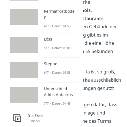
über mehrere Stockwerke
erstreckt. Aber auch
Pools
,
Permafrostbode
n
Fitnessstudios
und
Restaurants
befinden sich im größten Gebäude der
4/7 – Dauer: 04:53
Welt. Zur Fortbewegung gibt es im
Löss
Turm über
57 Aufzüge
, die eine Höhe
5/7 – Dauer: 03:05
von 500 Metern in etwa 55 Sekunden
erreichen können.
Steppe
Übrigens:
Der Burj Khalifa ist so groß,
6/7 – Dauer: 02:58
dass mehrere Stockwerke ausschließlich
für technische Einrichtungen genutzt
Unterschied
Arktis Antarktis
werden müssen. Diese
7/7 – Dauer: 04:48
Technikstockwerke
sorgen dafür, dass
die Aufzüge, die Klimaanlage und
Die Erde
andere wichtige Systeme des Turms
Europa