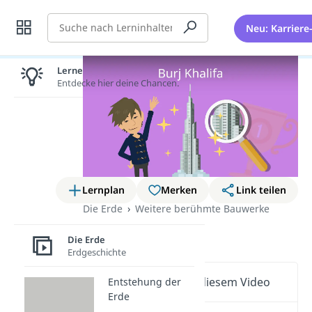
Suche
Neu: Karriere
Lernen lohnt sich!
Entdecke hier deine Chancen.
Lernplan
Merken
Link teilen
Die Erde
Weitere berühmte Bauwerke
Burj Khalifa
Die Erde
Erdgeschichte
Wichtige Inhalte in diesem Video
Entstehung der
Erde