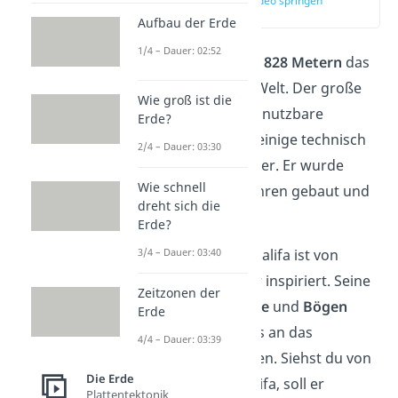
zur Stelle im Video springen
(00:12)
Aufbau der Erde
1/4 – Dauer: 02:52
Der
Burj Khalifa
ist mit
828 Metern
das
höchste Gebäude der Welt. Der große
Wie groß ist die
Turm verfügt über
163
nutzbare
Erde?
Stockwerke
und noch einige technisch
2/4 – Dauer: 03:30
genutzte Etagen darüber. Er wurde
Wie schnell
innerhalb von sechs Jahren gebaut und
dreht sich die
im Jahr
2010 eröffnet
.
Erde?
Das Design des Burj Khalifa ist von
3/4 – Dauer: 03:40
islamischer Architektur inspiriert. Seine
Zeitzonen der
spiralförmige Bauweise
und
Bögen
Erde
erinnern deshalb etwas an das
4/4 – Dauer: 03:39
Aussehen von Moscheen. Siehst du von
Die Erde
oben auf den Burj Khalifa, soll er
Plattentektonik