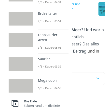
1/5 – Dauer: 04:34
Süßwasser und
Salzwasser
Erdzeitalter
(00:14)
2/5 – Dauer: 05:54
Gibt es ein
Süßwasser Meer
? Und worin
Dinosaurier
unterscheiden sich eigentlich
Arten
Süßwasser und Salzwasser? Das alles
3/5 – Dauer: 05:03
erklären wir dir hier im Beitrag
und in
unserem
Video
dazu
!
Saurier
4/5 – Dauer: 03:39
Inhaltsübersicht
Megalodon
5/5 – Dauer: 04:58
Süßwasser und
Die Erde
Fakten rund um die Erde
Salzwasser