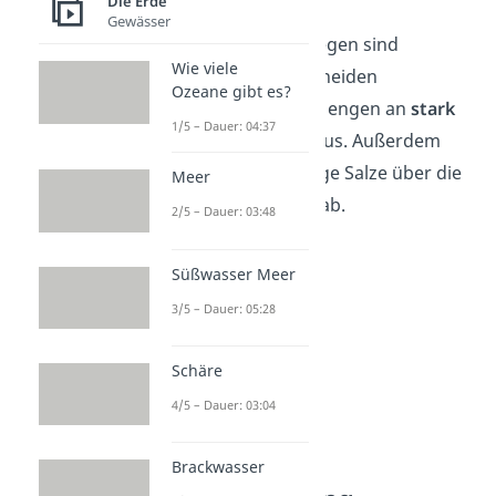
Die Erde
Gewässer
Salzwasserfische hingegen sind
Wie viele
hypoosmotisch
. Sie scheiden
Ozeane gibt es?
deswegen nur kleine Mengen an
stark
1/5 – Dauer: 04:37
konzentriertem Urin
aus. Außerdem
geben sie überschüssige Salze über die
Meer
Kiemen in das Wasser ab.
2/5 – Dauer: 03:48
Süßwasser Meer
3/5 – Dauer: 05:28
Schäre
4/5 – Dauer: 03:04
Brackwasser