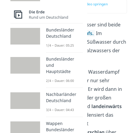
zur Stelle im Video springen
(03:07)
Die Erde
Rund um Deutschland
Süßwasser und Salzwasser sind beide
Bundesländer
Teil des
Wasserkreislaufs
.
Im
Deutschland
Wesentlichen entsteht Süßwasser durch
1/4 – Dauer: 05:25
die
Verdunstung
des Salzwassers der
Ozeane.
Bundesländer
und
Der dabei entstehende Wasserdampf
Hauptstädte
nimmt dabei keine oder nur sehr
2/4 – Dauer: 06:00
wenige Mineralien auf. Er wird dann in
Nachbarländer
Form von
Wolken
von der großen
Deutschland
Wassermasse vom Wind
landeinwärts
3/4 – Dauer: 04:43
geschoben. Dabei kondensiert das
Wasser wieder und fällt
Wappen
Bundesländer
anschließend als
Niederschlag
über