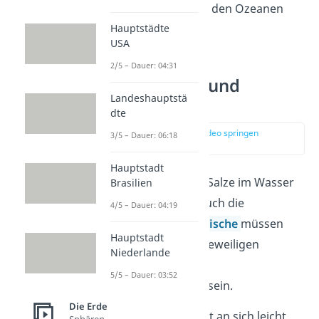
während Salzwasser in den Ozeanen
vorkommt.
Hauptstädte
USA
2/5 – Dauer: 04:31
Fische im Süß- und
Landeshauptstä
Salzwasser
dte
zur Stelle im Video springen
3/5 – Dauer: 06:18
(04:11)
Hauptstadt
Die Konzentration der Salze im Wasser
Brasilien
beeinflusst natürlich auch die
4/5 – Dauer: 04:19
Lebewesen darin. Die
Fische
müssen
Hauptstadt
beispielsweise an den jeweiligen
Niederlande
Salzgehalt in ihrer
5/5 – Dauer: 03:52
Umgebung angepasst sein.
Die Erde
Das
Blut
von Fischen ist an sich leicht
Sphären