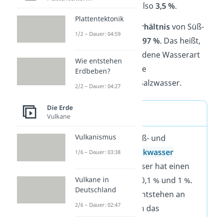
liegt sogar bei 35 g/L, also
3,5 %
.
Plattentektonik
Auf der Erde ist das
Verhältnis
von Süß-
1/2 – Dauer: 04:59
und Salzwasser
3 % zu 97 %
. Das heißt,
die am meisten vorhandene Wasserart
Wie entstehen
ist Salzwasser, denn alle
Erdbeben?
Ozeane
bestehen
aus Salzwasser.
2/2 – Dauer: 04:27
Die Erde
Brackwasser
Vulkane
Vulkanismus
Die Mischung von Süß- und
Salzwasser wird
Brackwasser
1/6 – Dauer: 03:38
genannt. Dieses Wasser hat einen
Vulkane in
Salzgehalt zwischen 0,1 % und 1 %.
Deutschland
Brackwasserzonen entstehen an
2/6 – Dauer: 02:47
Stellen, an denen sich das