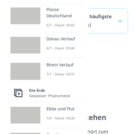
Flüsse
Deutschland
Süßwasser Meer — häufigste
Fragen
(ausklappen)
5/7 – Dauer: 05:02
Donau Verlauf
6/7 – Dauer: 03:40
Rhein Verlauf
7/7 – Dauer: 03:37
Die Erde
Gewässer: Phänomene
Ebbe und Flut
Gewässer verstehen
1/6 – Dauer: 04:30
Ein Süßwassermeer gehört zum