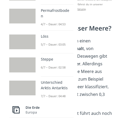
zu verbessern. Mehr dazu erfährst du in unserer
Datenschutzerklärung
.
Permafrostbode
n
4/7 – Dauer: 04:53
Gibt es Süßwasser Meere?
Löss
Meere haben allgemein einen
5/7 – Dauer: 03:05
ziemlich
hohen Salzgehalt
, von
durchschnittlich 3,5 %. Deswegen gibt
Steppe
es
kein Süßwasser Meer
. Allerdings
6/7 – Dauer: 02:58
bestehen auch nicht alle Meere aus
Salzwasser. Die Ostsee zum Beispiel
Unterschied
wird als Brackwassermeer klassifiziert.
Arktis Antarktis
Sie hat einen Salzgehalt zwischen 0,3
7/7 – Dauer: 04:48
und 1,8 %.
Die Erde
Europa
Der jeweilige Salzgehalt führt auch noch