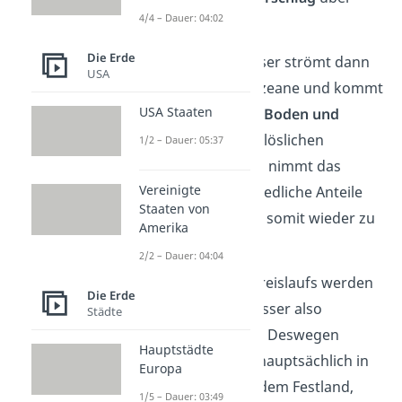
4/4 – Dauer: 04:02
dem Land ab.
Die Erde
Das kondensierte Wasser strömt dann
USA
wieder zurück in die Ozeane und kommt
USA Staaten
auf seinem Weg durch
Boden und
Gestein
in Kontakt mit löslichen
1/2 – Dauer: 05:37
Mineralien
. Von diesen nimmt das
Vereinigte
Wasser dann unterschiedliche Anteile
Staaten von
an
Salzen
auf und wird somit wieder zu
Amerika
Salzwasser.
2/2 – Dauer: 04:04
Während des Wasserkreislaufs werden
Die Erde
Süßwasser und Salzwasser also
Städte
voneinander getrennt
. Deswegen
Hauptstädte
findest du Süßwasser hauptsächlich in
Europa
Binnengewässern auf dem Festland,
1/5 – Dauer: 03:49