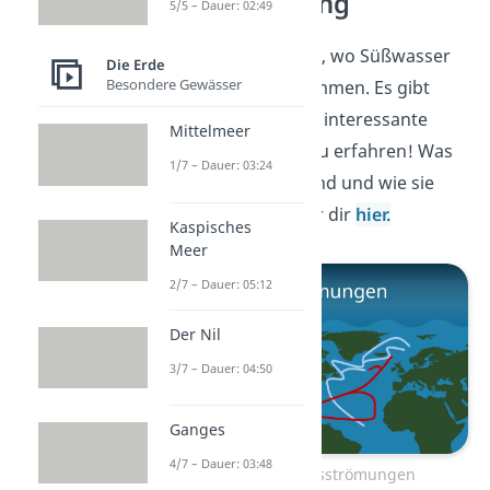
Meeresströmung
5/5 – Dauer: 02:49
Jetzt weißt du Bescheid, wo Süßwasser
Die Erde
Besondere Gewässer
und Salzwasser vorkommen. Es gibt
aber noch viele andere interessante
Mittelmeer
Dinge über das Meer zu erfahren! Was
1/7 – Dauer: 03:24
Meeresströmungen
sind und wie sie
entstehen, erklären wir dir
hier.
Kaspisches
Meer
2/7 – Dauer: 05:12
Der Nil
3/7 – Dauer: 04:50
Ganges
4/7 – Dauer: 03:48
Zum Video: Meeresströmungen