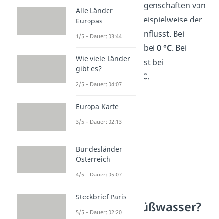
zu unterschiedlichen Eigenschaften von
Alle Länder
Süß- und Salzwasser. Beispielweise der
Europas
Gefrierpunkt
wird beeinflusst. Bei
1/5 – Dauer: 03:44
Süßwasser liegt dieser bei
0
°C
. Bei
Wie viele Länder
Salzwasser dagegen erst bei
gibt es?
durchschnittlich
– 1,9 °C
.
2/5 – Dauer: 04:07
Europa Karte
3/5 – Dauer: 02:13
Bundesländer
Österreich
4/5 – Dauer: 05:07
Steckbrief Paris
Wie entsteht Süßwasser?
5/5 – Dauer: 02:20