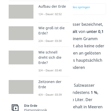
Aufbau der Erde
zur Stelle im Video springen
(00:14)
1/4 – Dauer: 02:52
Wasser wird als Süßwasser bezeichnet,
Wie groß ist die
wenn es einen
Salzgehalt
von
unter 0,1
Erde?
%
hat. Das entspricht einem Gramm
2/4 – Dauer: 03:30
Salz pro Liter. Es enthält also keine oder
Wie schnell
nur sehr geringe Mengen an gelösten
dreht sich die
Salzen. Daher kommt es hauptsächlich
Erde?
in
Flüssen
,
Seen
und anderen
3/4 – Dauer: 03:40
Binnengewässern
vor.
Zeitzonen der
Im Gegensatz dazu hat Salzwasser
Erde
einen Salzanteil von mindestens
1 %
,
4/4 – Dauer: 03:39
also 10 Gramm Salz pro Liter. Der
Die Erde
durchschnittliche Salzgehalt in Meeren
Plattentektonik