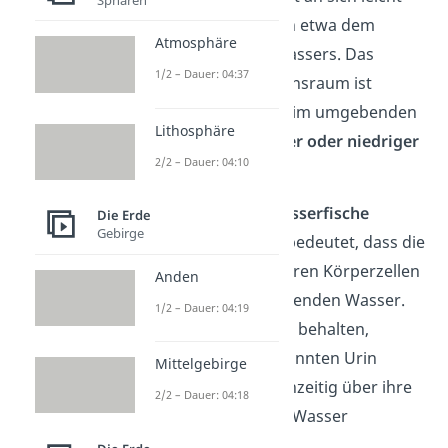
salzig und entspricht in etwa dem
Atmosphäre
Salzgehalt des Brackwassers. Das
1/2 – Dauer: 04:37
bedeutet: Je nach Lebensraum ist
die
Salzkonzentration
im umgebenden
Lithosphäre
Wasser
entweder höher oder niedriger
2/2 – Dauer: 04:10
als in ihrem Blut.
Deswegen sind
Süßwasserfische
Die Erde
Gebirge
hyperosmotisch
. Das bedeutet, dass die
Salzkonzentration in ihren Körperzellen
Anden
höher ist als im umgebenden Wasser.
1/2 – Dauer: 04:19
Um ihren Salzgehalt zu behalten,
müssen sie stark verdünnten Urin
Mittelgebirge
ausscheiden und gleichzeitig über ihre
2/2 – Dauer: 04:18
Kiemen Salze aus dem Wasser
aufnehmen.