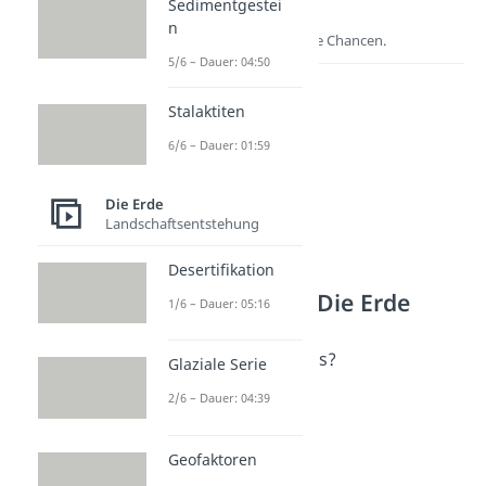
Sedimentgestei
Lernen lohnt sich!
n
Entdecke hier deine Chancen.
5/6 – Dauer: 04:50
Stalaktiten
6/6 – Dauer: 01:59
Die Erde
Landschaftsentstehung
Desertifikation
Weitere Inhalte: Die Erde
1/6 – Dauer: 05:16
Gewässer
Wie viele Ozeane gibt es?
Glaziale Serie
Dauer: 04:37
2/6 – Dauer: 04:39
Meer
Dauer: 03:48
Süßwasser Meer
Geofaktoren
Dauer: 05:28