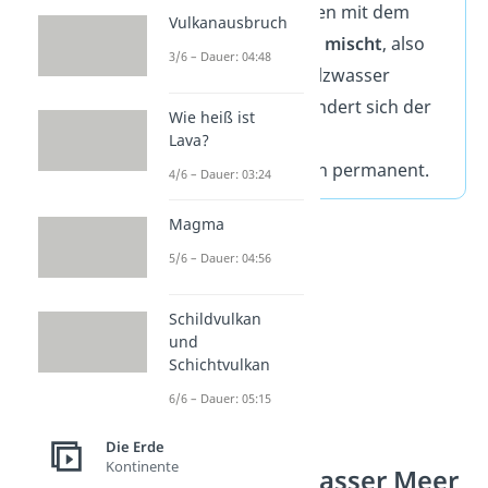
Süßwasser aus Flüssen mit dem
Vulkanausbruch
salzigen Meerwasser
mischt
, also
3/6 – Dauer: 04:48
an der Süßwasser Salzwasser
Grenze. Deswegen ändert sich der
Wie heiß ist
Salzgehalt in solchen
Lava?
Brackgewässern auch permanent.
4/6 – Dauer: 03:24
Magma
5/6 – Dauer: 04:56
Schildvulkan
und
Schichtvulkan
6/6 – Dauer: 05:15
Die Erde
Kontinente
Süß- und Salzwasser Meer