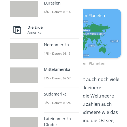
Eurasien
6/6 – Dauer: 03:14
Die Erde
Amerika
Nordamerika
1/5 – Dauer: 06:13
Meere auf unserem Planeten
Mittelamerika
2/5 – Dauer: 02:57
Jeder dieser Ozeane hat auch noch viele
Nebenmeere
. Das sind kleinere
Südamerika
Wassermassen, die an die Weltmeere
3/5 – Dauer: 05:24
angebunden sind. Dazu zählen auch
Binnenmeere
oder Randmeere wie das
Lateinamerika
Mittelmeer, die Nord- und die Ostsee,
Länder