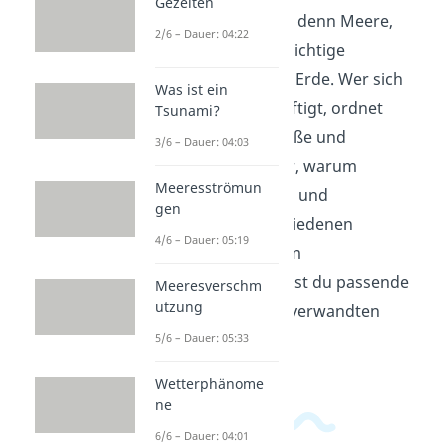
Gezeiten
Themenfeld Gewässer, denn Meere,
2/6 – Dauer: 04:22
Seen und Flüsse sind wichtige
Wasserformen auf der Erde. Wer sich
Was ist ein
mit Gewässern beschäftigt, ordnet
Tsunami?
Wasser nach Lage, Größe und
3/6 – Dauer: 04:03
Salzgehalt. So wird klar, warum
Meeresströmun
Süßwasser, Salzwasser und
gen
Brackwasser zu verschiedenen
4/6 – Dauer: 05:19
Gewässern gehören. Im
Erdkundebereich
findest du passende
Meeresverschm
utzung
Videos zu diesem und verwandten
Themen.
5/6 – Dauer: 05:33
Wetterphänome
ne
6/6 – Dauer: 04:01