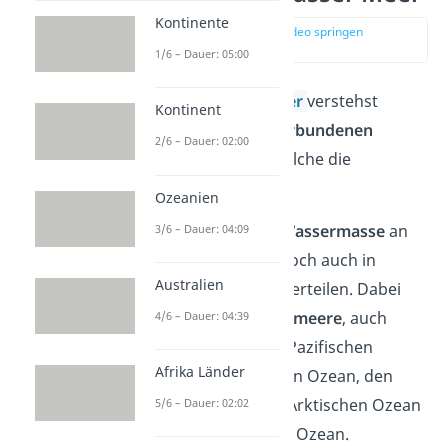
Kontinente
zur Stelle im Video springen
(01:23)
1/6 – Dauer: 05:00
Unter dem
Begriff
Meer
verstehst
Kontinent
du die
miteinander verbundenen
2/6 – Dauer: 02:00
Gewässer
der Erde, welche die
Kontinente umgeben.
Ozeanien
Das Meer ist also die
Wassermasse
an
3/6 – Dauer: 04:09
sich. Die kannst du jedoch auch in
Australien
einzelne Gewässer unterteilen. Dabei
gibt es dann die
5 Weltmeere
, auch
4/6 – Dauer: 04:39
Ozeane
genannt: den Pazifischen
Afrika Länder
Ozean, den Atlantischen Ozean, den
Indischen Ozean, den Arktischen Ozean
5/6 – Dauer: 02:02
und den Antarktischen Ozean.