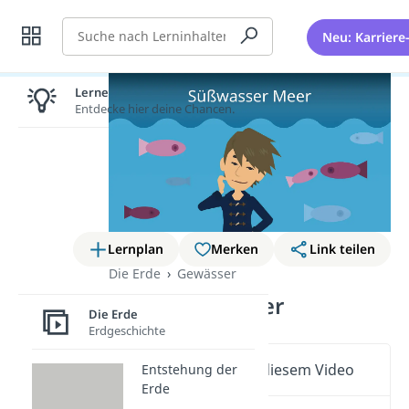
Suche
Neu: Karriere
Lernen lohnt sich!
Entdecke hier deine Chancen.
Lernplan
Merken
Link teilen
Die Erde
Gewässer
Süßwasser Meer
Die Erde
Erdgeschichte
Wichtige Inhalte in diesem Video
Entstehung der
Erde