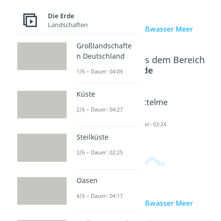
Die Erde
Landschaften
zur Videoseite: Süßwasser Meer
Großlandschafte
n Deutschland
Beliebte Inhalte aus dem Bereich
Die Erde
1/6 – Dauer: 04:09
Küste
Schäre
Brackwas
Mittelme
2/6 – Dauer: 04:27
Dauer: 03:04
ser
er
Dauer: 02:49
Dauer: 03:24
Steilküste
3/6 – Dauer: 02:25
Oasen
4/6 – Dauer: 04:17
zur Videoseite: Süßwasser Meer