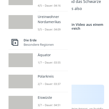
das Karibische Meer und das Schwarze
4/5 – Dauer: 04:16
Meer. Insgesamt gibt es also
ca.
80 Meere
.
Ureinwohner
Nordamerikas
Studyflix vernetzt: Hier ein Video aus einem
anderen Bereich
5/5 – Dauer: 04:09
Die Erde
Besondere Regionen
Äquator
1/7 – Dauer: 03:55
Polarkreis
2/7 – Dauer: 03:37
Eiswüste
3/7 – Dauer: 04:51
Nach Beantwortung speichern wir deine Antwort, um Studyflix