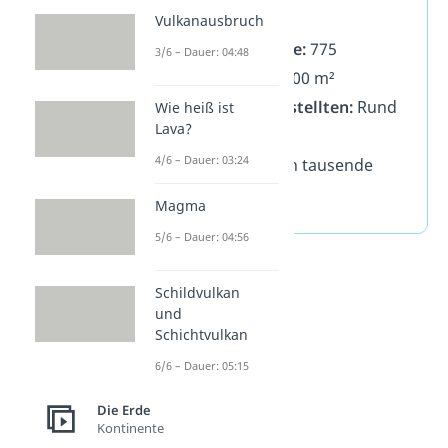
Baujahr
1703
Vulkanausbruch
Anzahl der Räume:
775
3/6 – Dauer: 04:48
Größe:
Über 77.000 m²
Anzahl der Angestellten:
Rund
Wie heiß ist
Lava?
800
4/6 – Dauer: 03:24
Besucher:
Jährlich tausende
Touristen
Magma
5/6 – Dauer: 04:56
Schildvulkan
und
Schichtvulkan
6/6 – Dauer: 05:15
Die Erde
Kontinente