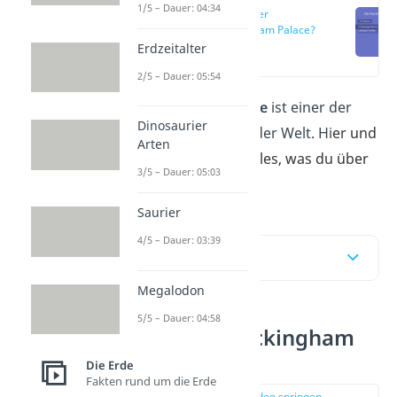
1/5 – Dauer: 04:34
Was ist der
Buckingham Palace?
Erdzeitalter
(00:14)
2/5 – Dauer: 05:54
Der
Buckingham
Palace
ist einer der
Dinosaurier
bekanntesten Paläste der Welt. Hi
er und
Arten
im
Video
erfährst du alles, was du über
3/5 – Dauer: 05:03
ihn wissen musst.
Saurier
4/5 – Dauer: 03:39
Inhaltsübersicht
Megalodon
5/5 – Dauer: 04:58
Was ist der Buckingham
Palace?
Die Erde
Fakten rund um die Erde
zur Stelle im Video springen