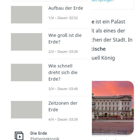
(00:14)
Aufbau der Erde
1/4 – Dauer: 02:52
Der
Buckingham Palace
ist ein Palast
mitten in
London
. Er gilt als eines der
Wie groß ist die
bekanntesten Wahrzeichen der Stadt. In
Erde?
dem Palast
lebt
die
britische
2/4 – Dauer: 03:30
Königsfamilie
, also aktuell König
Wie schnell
Charles III.
dreht sich die
Erde?
3/4 – Dauer: 03:40
Zeitzonen der
Erde
4/4 – Dauer: 03:39
Die Erde
Plattentektonik