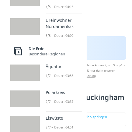
4/5 – Dauer: 04:16
Ureinwohner
Nordamerikas
5/5 – Dauer: 04:09
Die Erde
Besondere Regionen
Nach Beantwortung speichern wir deine Antwort, um Studyflix
Äquator
zu verbessern. Mehr dazu erfährst du in unserer
1/7 – Dauer: 03:55
Datenschutzerklärung
.
Polarkreis
Funktion des Buckingham
2/7 – Dauer: 03:37
Palace
zur Stelle im Video springen
Eiswüste
(00:43)
3/7 – Dauer: 04:51