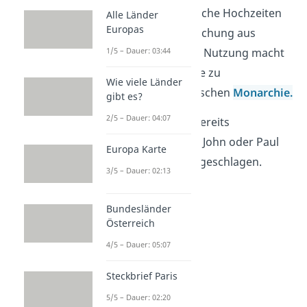
abgehalten, wie königliche Hochzeiten
Alle Länder
Europas
und Jubiläen. Diese Mischung aus
1/5 – Dauer: 03:44
Geschichte und aktiver Nutzung macht
den Buckingham Palace zu
Wie viele Länder
einem Symbol der britischen
Monarchie.
gibt es?
2/5 – Dauer: 04:07
Übrigens:
Es wurden bereits
Musikikonen
wie Elton John oder Paul
Europa Karte
McCartney zum
Ritter
geschlagen.
3/5 – Dauer: 02:13
Bundesländer
Österreich
4/5 – Dauer: 05:07
Steckbrief Paris
5/5 – Dauer: 02:20