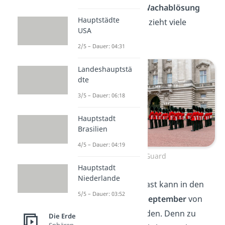
Palast
. Die berühmte
Wachablösung
Hauptstädte
findet täglich statt und zieht viele
USA
Touristen an.
2/5 – Dauer: 04:31
Landeshauptstä
dte
3/5 – Dauer: 06:18
Hauptstadt
Brasilien
4/5 – Dauer: 04:19
Die King’s Guard
Hauptstadt
Niederlande
Gut zu wissen:
Der Palast kann in den
5/5 – Dauer: 03:52
Monaten
August
und
September
von
Touristen
besucht
werden. Denn zu
Die Erde
Sphären