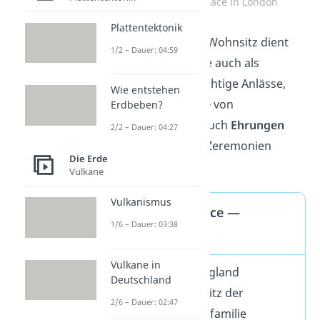
Der Buckingham Palace in London
Plattentektonik
Neben seiner Rolle als Wohnsitz dient
1/2 – Dauer: 04:59
der Buckingham Palace auch als
Treffpunkt für viele wichtige Anlässe,
Wie entstehen
wie offizielle
Empfänge
von
Erdbeben?
Staatsoberhäuptern.
Auch
Ehrungen
2/2 – Dauer: 04:27
und andere staatliche Zeremonien
Die Erde
finden hier statt.
Vulkane
Vulkanismus
Buckingham Palace —
1/6 – Dauer: 03:38
Steckbrief
Vulkane in
Lage:
London, England
Deutschland
Funktion:
Wohnsitz der
2/6 – Dauer: 02:47
britischen Königsfamilie