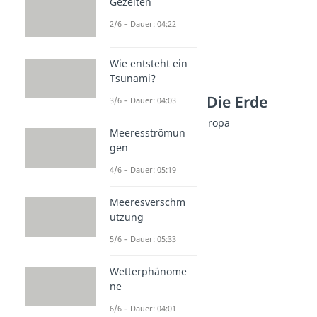
Gezeiten
2/6 – Dauer: 04:22
Wie entsteht ein
Tsunami?
Weitere Inhalte: Die Erde
3/6 – Dauer: 04:03
Berühmte Bauwerke in Europa
Meeresströmun
Berühmte Bauwerke
gen
Dauer: 03:14
Brandenburger Tor
4/6 – Dauer: 05:19
Dauer: 03:59
Big Ben
Meeresverschm
Dauer: 02:32
utzung
Buckingham Palace
5/6 – Dauer: 05:33
Dauer: 02:42
Eiffelturm
Dauer: 03:02
Wetterphänome
ne
6/6 – Dauer: 04:01