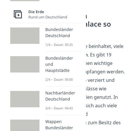
Die Erde
Was macht den
Rund um Deutschland
Buckingham Palace so
Bundesländer
besonders?
Deutschland
1/4 – Dauer: 05:25
Der Buckingham Palace beinhaltet, viele
Räume
und
Traditionen
. Es gibt 19
Bundesländer
Staatsgemächer, in denen wichtige
und
Hauptstädte
Gäste aus aller Welt empfangen werden.
Diese Räume sind reich verziert und
2/4 – Dauer: 06:00
werden für offizielle Anlässe wie
Nachbarländer
Bankette und Zeremonien genutzt. In
Deutschland
den Räumen befinden sich auch viele
3/4 – Dauer: 04:43
wertvolle Gemälde
und
Wappen
Kunstgegenstände
, die zum Besitz des
Bundesländer