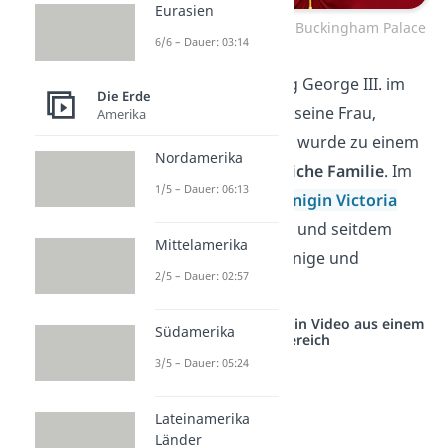
Eurasien
Die Königliche Familie im Buckingham Palace
6/6 – Dauer: 03:14
Daraufhin
kaufte
König George III.
im
Die Erde
Jahr 1761
das
Haus
für seine Frau,
Amerika
Königin Charlotte — es wurde zu einem
Nordamerika
Zuhause
für die
königliche
Familie
. Im
1/5 – Dauer: 06:13
19. Jahrhundert ließ
Königin Victoria
den Palast vergrößern, und seitdem
Mittelamerika
leben die britischen Könige und
2/5 – Dauer: 02:57
Königinnen dort.
Studyflix vernetzt: Hier ein Video aus einem
Südamerika
anderen Bereich
3/5 – Dauer: 05:24
Lateinamerika
Länder