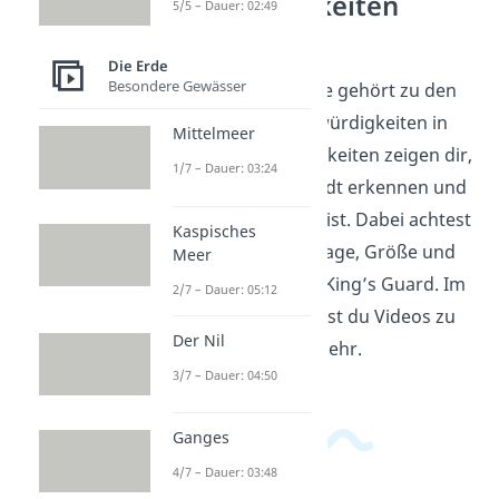
Sehenswürdigkeiten
5/5 – Dauer: 02:49
verstehen
Die Erde
Besondere Gewässer
Der Buckingham Palace gehört zu den
bekanntesten Sehenswürdigkeiten in
Mittelmeer
London. Sehenswürdigkeiten zeigen dir,
1/7 – Dauer: 03:24
wie Menschen eine Stadt erkennen und
wofür ein Ort bekannt ist. Dabei achtest
Kaspisches
du auf Merkmale wie Lage, Größe und
Meer
typische Bilder wie die King’s Guard. Im
2/7 – Dauer: 05:12
Erdkundebereich
findest du Videos zu
Der Nil
London, Big Ben und mehr.
3/7 – Dauer: 04:50
Ganges
4/7 – Dauer: 03:48