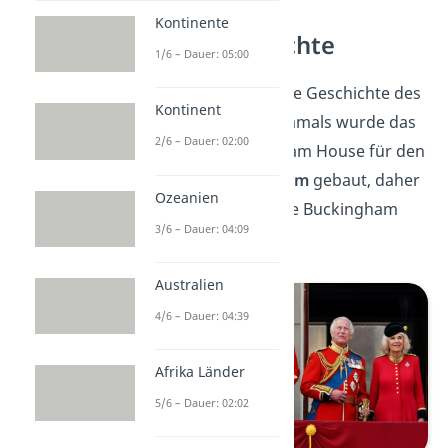
Kontinente
Die Baugeschichte
1/6 – Dauer: 05:00
Im Jahr
1703
begann die Geschichte des
Kontinent
Buckingham Palace. Damals wurde das
2/6 – Dauer: 02:00
Gebäude als Buckingham House für den
Herzog von Buckingham
gebaut, daher
Ozeanien
kommt auch sein Name Buckingham
3/6 – Dauer: 04:09
Palace.
Australien
4/6 – Dauer: 04:39
Afrika Länder
5/6 – Dauer: 02:02