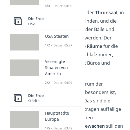
Königs gehören.
4/4 – Dauer: 04:02
Besondere Räume sind der
Thronsaal
, in
Die Erde
dem Zeremonien stattfinden, und die
USA
große
Ballsaalhalle
, in der Bälle und
USA Staaten
Empfänge abgehalten werden. Der
1/2 – Dauer: 05:37
Palast hat auch
private Räume
für die
Königsfamilie, wie 52 Schlafzimmer
,
Vereinigte
Wohnzimmer, sowie 92 Büros und
Staaten von
Arbeitsräume.
Amerika
2/2 – Dauer: 04:04
Ein weiterer Grund, warum der
Buckingham Palace so besonders ist,
Die Erde
sind die
King’s Guard
. Das sind die
Städte
typischen Wachen. Sie tragen auffällige
Hauptstädte
rote Uniformen mit hohen
Europa
Bärenfellmützen und
bewachen
still den
1/5 – Dauer: 03:49