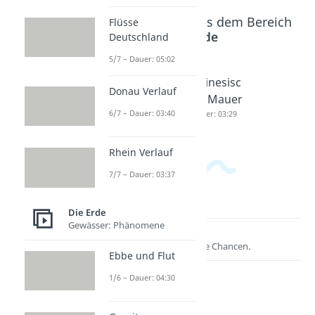
Beliebte Inhalte aus dem Bereich
Flüsse
Die Erde
Deutschland
5/7 – Dauer: 05:02
Eiffelturm
Panamak
Chinesisc
Donau Verlauf
Dauer: 03:02
anal
he Mauer
6/7 – Dauer: 03:40
Dauer: 03:04
Dauer: 03:29
Rhein Verlauf
7/7 – Dauer: 03:37
Die Erde
Gewässer: Phänomene
Lernen lohnt sich!
Entdecke hier deine Chancen.
Ebbe und Flut
1/6 – Dauer: 04:30