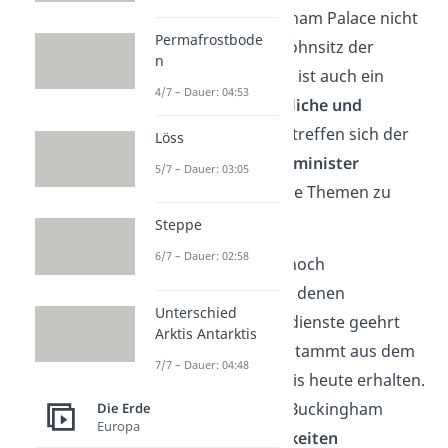
Heute hat der Buckingham Palace nicht
Permafrostbode
nur die Funktion als Wohnsitz der
n
Königsfamilie, sondern ist auch ein
4/7 – Dauer: 04:53
wichtiger Ort für
staatliche und
offizielle
Anlässe. Hier treffen sich der
Löss
König und der
Premierminister
5/7 – Dauer: 03:05
regelmäßig, um aktuelle Themen zu
besprechen.
Steppe
6/7 – Dauer: 02:58
Im Palast finden auch noch
Ritterschläge
statt, bei denen
Unterschied
Menschen für ihre Verdienste geehrt
Arktis Antarktis
werden. Die Tradition stammt aus dem
7/7 – Dauer: 04:48
Mittelalter
und blieb bis heute erhalten.
Außerdem werden im Buckingham
Die Erde
Europa
Palace große
Feierlichkeiten