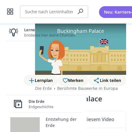
Suche
Neu: Karriere
Lernen lohnt sich!
Entdecke hier deine Chancen.
Lernplan
Merken
Link teilen
Die Erde
Berühmte Bauwerke in Europa
Buckingham Palace
Die Erde
Erdgeschichte
Wichtige Inhalte in diesem Video
Entstehung der
Erde