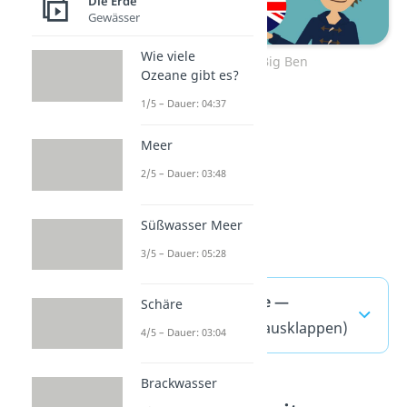
Die Erde
Gewässer
Wie viele
Zum Video: Big Ben
Ozeane gibt es?
1/5 – Dauer: 04:37
Meer
2/5 – Dauer: 03:48
Süßwasser Meer
3/5 – Dauer: 05:28
Buckingham Palace —
Schäre
häufigste Fragen
(ausklappen)
4/5 – Dauer: 03:04
Brackwasser