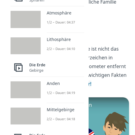
dieser Zeit ist die königliche Familie
nicht vor Ort.
Atmosphäre
1/2 – Dauer: 04:37
Big Ben
Lithosphäre
Der Buckingham Palace ist nicht das
2/2 – Dauer: 04:10
einzige berühmte Wahrzeichen in
Die Erde
London. Nur wenige Kilometer entfernt
Gebirge
steht der
Big Ben.
Alle wichtigen Fakten
Anden
über ihn findest du
hier!
1/2 – Dauer: 04:19
Mittelgebirge
2/2 – Dauer: 04:18