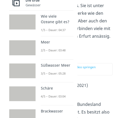
Die Erde
Gewässer
Hauptstadt
Thüringens
. Sie ist unter
anderem für ihre Bauwerke wie den
Wie viele
Erfurter
Dom
bekannt. Aber auch den
Ozeane gibt es?
Fernsehsender KiKA verbinden viele mit
1/5 – Dauer: 04:37
der Stadt, denn er ist in Erfurt ansässig.
Meer
2/5 – Dauer: 03:48
Hamburg
Süßwasser Meer
zur Stelle im Video springen
(01:02)
3/5 – Dauer: 05:28
Einwohner
: 1.850.000 (2021)
Schäre
2
Fläche
: 755 km
4/5 – Dauer: 03:04
Wie auch Berlin ist das Bundesland
Brackwasser
Hamburg
ein Stadtstaat. Es besitzt also