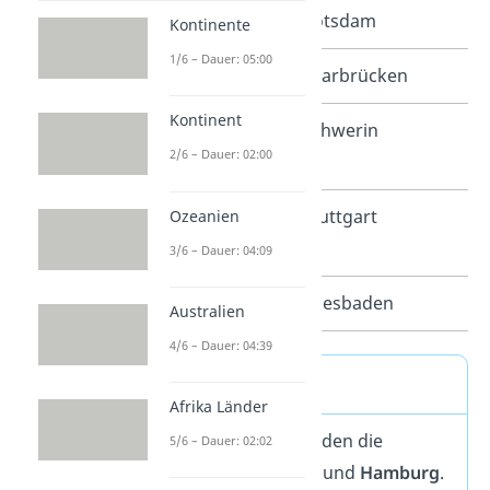
Brandenburg
Potsdam
Kontinente
1/6 – Dauer: 05:00
Saarland
Saarbrücken
Kontinent
Mecklenburg-
Schwerin
2/6 – Dauer: 02:00
Vorpommern
Baden-
Stuttgart
Ozeanien
Württemberg
3/6 – Dauer: 04:09
Hessen
Wiesbaden
Australien
4/6 – Dauer: 04:39
Stadtstaaten
Afrika Länder
Eine Besonderheit bilden die
5/6 – Dauer: 02:02
Bundesländer
Berlin
und
Hamburg
.