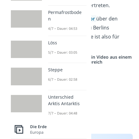
Sehenswürdigkeiten vertreten.
Permafrostbode
Vom
Brandenburger Tor
über den
n
Fernsehturm
bis hin zu Berlins
4/7 – Dauer: 04:53
bekannter Technoszene ist also für
Löss
jeden etwas dabei.
5/7 – Dauer: 03:05
Studyflix vernetzt: Hier ein Video aus einem
anderen Bereich
Steppe
6/7 – Dauer: 02:58
Unterschied
Arktis Antarktis
7/7 – Dauer: 04:48
Die Erde
Europa