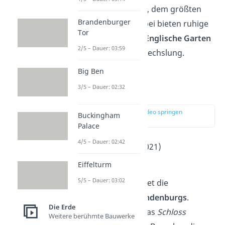
jährlichen
Oktoberfest
, dem größten
Brandenburger
Volksfest der Welt. Dabei bieten ruhige
Tor
Rückzugsorte wie der
Englische Garten
2/5 – Dauer: 03:59
eine willkommene Abwechslung.
Big Ben
3/5 – Dauer: 02:32
Potsdam
zur Stelle im Video springen
Buckingham
(02:37)
Palace
4/5 – Dauer: 02:42
Einwohner
: 183.000 (2021)
2
Fläche
: 188 km
Eiffelturm
5/5 – Dauer: 03:02
Die Stadt
Potsdam
bildet die
Landeshauptstadt
Brandenburgs
.
Die Erde
Besonders beliebt ist das
Schloss
Weitere berühmte Bauwerke