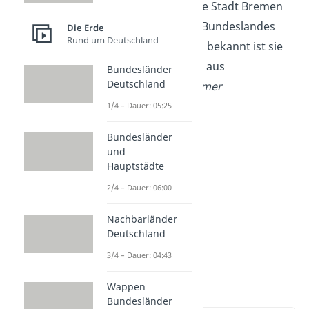
Dabei wurde die schöne Stadt Bremen
als die Hauptstadt des Bundeslandes
Die Erde
Rund um Deutschland
auserkoren. Besonders bekannt ist sie
für ihre Schifffahrt und aus
Bundesländer
Deutschland
dem Märchen „
Die Bremer
Stadtmusikanten
”.
1/4 – Dauer: 05:25
Bundesländer
und
Hauptstädte
2/4 – Dauer: 06:00
Nachbarländer
Deutschland
3/4 – Dauer: 04:43
Dresden
Wappen
Bundesländer