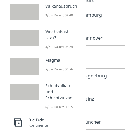
Thüringen
Erfurt
Vulkanausbruch
Hamburg,
Hamburg
3/6 – Dauer: 04:48
Stadtstaat
Wie heiß ist
Lava?
Niedersachsen
Hannover
4/6 – Dauer: 03:24
Schleswig-
Kiel
Magma
Holstein
5/6 – Dauer: 04:56
Sachsen-
Magdeburg
Anhalt
Schildvulkan
und
Schichtvulkan
Rheinland-
Mainz
Pfalz
6/6 – Dauer: 05:15
Die Erde
Bayern
München
Kontinente