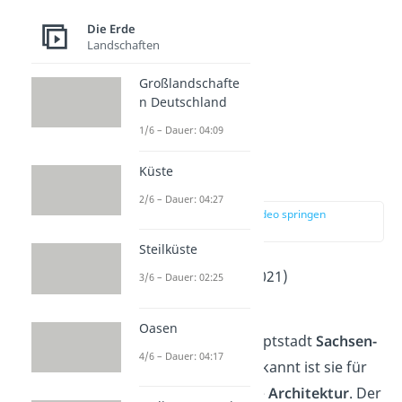
Die Erde
Landschaften
Großlandschafte
n Deutschland
1/6 – Dauer: 04:09
Küste
Magdeburg
2/6 – Dauer: 04:27
zur Stelle im Video springen
(03:17)
Steilküste
Einwohner
: 236.000 (2021)
3/6 – Dauer: 02:25
2
Fläche
: 201 km
Oasen
Magdeburg
ist die Hauptstadt
Sachsen-
4/6 – Dauer: 04:17
Anhalts
. Besonders bekannt ist sie für
ihre außergewöhnliche
Architektur
. Der