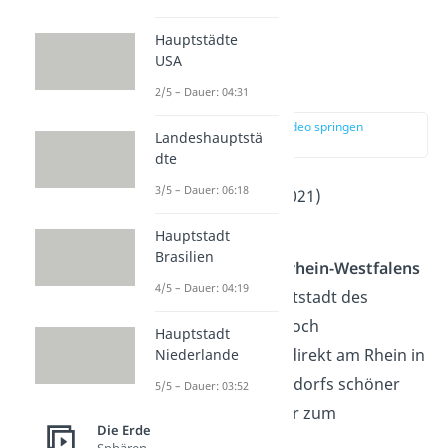
aufweisen.
Hauptstädte
USA
Düsseldorf
2/5 – Dauer: 04:31
zur Stelle im Video springen
Landeshauptstä
(05:40)
dte
3/5 – Dauer: 06:18
Einwohner
: 620.000 (2021)
2
Fläche
: 217 km
Hauptstadt
Brasilien
Die größte Stadt
Nordrhein-Westfalens
4/5 – Dauer: 04:19
ist zwar Köln, die Hauptstadt des
Bundeslands bildet jedoch
Hauptstadt
Düsseldorf
. Ihre Lage direkt am Rhein in
Niederlande
Verbindung mit Düsseldorfs schöner
5/5 – Dauer: 03:52
Altstadt laden Besucher zum
Die Erde
Spazierengehen ein.
Sphären