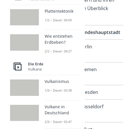
deutschen Bundesländern und ihren
Landeshauptstädten im Überblick
Plattentektonik
erstellt.
1/2 – Dauer: 04:59
Bundesland
Landeshauptstadt
Wie entstehen
Erdbeben?
Berlin,
Berlin
2/2 – Dauer: 04:27
Stadtstaat
Die Erde
Bremen,
Bremen
Vulkane
Stadtstaat
Vulkanismus
1/6 – Dauer: 03:38
Sachsen
Dresden
Nordrhein-
Düsseldorf
Vulkane in
Deutschland
Westfalen
2/6 – Dauer: 02:47