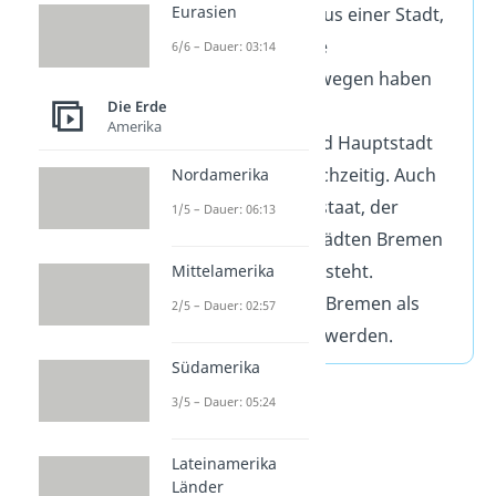
Eurasien
Sie bestehen je nur aus einer Stadt,
sind also sogenannte
6/6 – Dauer: 03:14
„
Stadtstaaten
”. Deswegen haben
Die Erde
sie keine Hauptstadt
Amerika
beziehungsweise sind Hauptstadt
und Bundesland gleichzeitig. Auch
Nordamerika
Bremen
ist ein Stadtstaat, der
1/5 – Dauer: 06:13
allerdings aus den Städten Bremen
und Bremerhaven besteht.
Mittelamerika
Deswegen kann hier Bremen als
2/5 – Dauer: 02:57
Hauptstadt gesehen werden.
Südamerika
3/5 – Dauer: 05:24
Lateinamerika
Länder