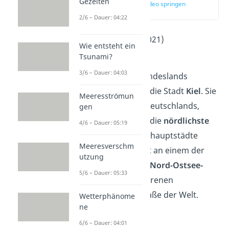
Gezeiten
zur Stelle im Video springen
(01:54)
2/6 – Dauer: 04:22
Einwohner
: 248.000 (2021)
Wie entsteht ein
2
Fläche
: 119 km
Tsunami?
3/6 – Dauer: 04:03
Die Hauptstadt des Bundeslands
Schleswig-Holstein
ist die Stadt
Kiel
. Sie
Meeresströmun
liegt ganz im Norden Deutschlands,
gen
sogar so weit, dass sie die
nördlichste
4/6 – Dauer: 05:19
aller deutschen Landeshauptstädte
Meeresverschm
darstellt. Die Stadt liegt an einem der
utzung
beiden Endpunkte des
Nord-Ostsee-
5/6 – Dauer: 05:33
Kanals
, der meistbefahrenen
künstlichen Wasserstraße der Welt.
Wetterphänome
ne
6/6 – Dauer: 04:01