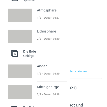
Atmosphäre
1/2 – Dauer: 04:37
Lithosphäre
2/2 – Dauer: 04:10
Die Erde
Gebirge
Erfurt
Anden
zur Stelle im Video springen
1/2 – Dauer: 04:19
(03:36)
Mittelgebirge
Einwohner
: 214.000 (2021)
2
Fläche
: 270 km
2/2 – Dauer: 04:18
Erfurt
ist die größte Stadt und