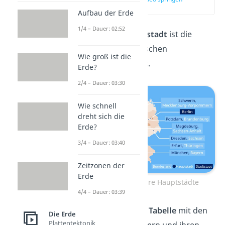
(00:13)
Aufbau der Erde
1/4 – Dauer: 02:52
Mit einer
Landeshauptstadt
ist die
Hauptstadt eines deutschen
Wie groß ist die
Bundeslandes
gemeint.
Erde?
2/4 – Dauer: 03:30
Wie schnell
dreht sich die
Erde?
3/4 – Dauer: 03:40
Zeitzonen der
Erde
Bundesländer und ihre Hauptstädte
4/4 – Dauer: 03:39
Wir haben dir hier eine
Tabelle
mit den
Die Erde
Plattentektonik