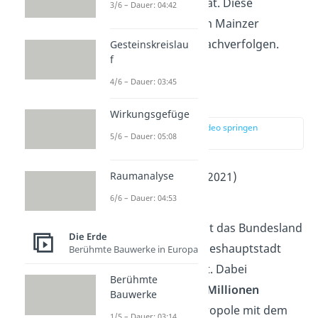
Buchdruck
erfunden hat. Diese
3/6 – Dauer: 04:42
Geschichte lässt sich im Mainzer
Gutenberg-Museum
nachverfolgen.
Gesteinskreislau
f
4/6 – Dauer: 03:45
München
Wirkungsgefüge
zur Stelle im Video springen
5/6 – Dauer: 05:08
(03:57)
Einwohner
: 1.562.000 (2021)
Raumanalyse
2
Fläche
: 311 km
6/6 – Dauer: 04:53
Vor allem im Ausland ist das Bundesland
Die Erde
Bayern
mit seiner Landeshauptstadt
Berühmte Bauwerke in Europa
München
sehr bekannt. Dabei
Berühmte
verbinden viele die
1,4 Millionen
Bauwerke
Einwohner
starke Metropole mit dem
1/5 – Dauer: 03:14