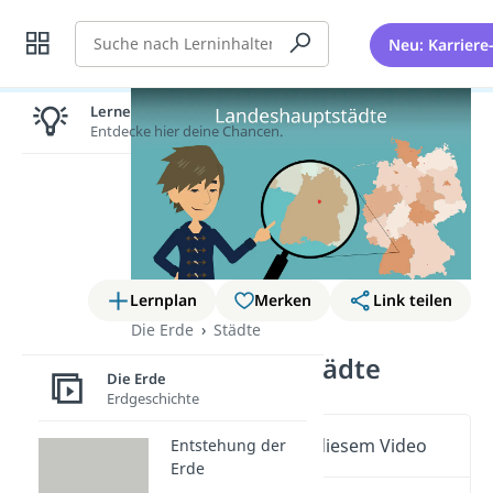
Suche
Neu: Karriere
Lernen lohnt sich!
Entdecke hier deine Chancen.
Lernplan
Merken
Link teilen
Die Erde
Städte
Landeshauptstädte
Die Erde
Erdgeschichte
Wichtige Inhalte in diesem Video
Entstehung der
Erde