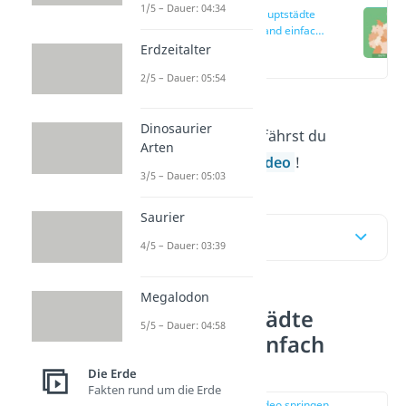
1/5 – Dauer: 04:34
Landeshauptstädte
Deutschland einfach
erklärt
Erdzeitalter
(00:13)
2/5 – Dauer: 05:54
Alles über deutsche
Dinosaurier
Landeshauptstädte
erfährst du
Arten
hier
und in unserem
Video
!
3/5 – Dauer: 05:03
Saurier
Inhaltsübersicht
4/5 – Dauer: 03:39
Megalodon
Landeshauptstädte
5/5 – Dauer: 04:58
Deutschland einfach
erklärt
Die Erde
Fakten rund um die Erde
zur Stelle im Video springen