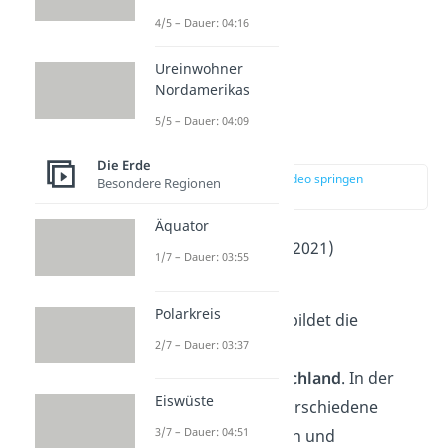
4/5 – Dauer: 04:16
Ureinwohner
Nordamerikas
5/5 – Dauer: 04:09
Berlin
Die Erde
zur Stelle im Video springen
Besondere Regionen
(00:30)
Äquator
Einwohner
: 3.677.000 (2021)
1/7 – Dauer: 03:55
2
Fläche
: 892 km
Polarkreis
Der
Stadtstaat
Berlin
bildet die
2/7 – Dauer: 03:37
Hauptstadt
der
Bundesrepublik
Deutschland
. In der
Eiswüste
Metropole sind viele verschiedene
3/7 – Dauer: 04:51
Nationalitäten, Kulturen und