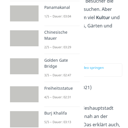
Sanssouci
, für das viele Besucher die
Panamakanal
norddeutsche Stadt besuchen. Aber
1/5 – Dauer: 03:04
auch sonst hat Potsdam viel
Kultur
und
atemberaubende Parks, Gärten und
Chinesische
Seen zu bieten.
Mauer
2/5 – Dauer: 03:29
Saarbrücken
Golden Gate
Bridge
zur Stelle im Video springen
(05:21)
3/5 – Dauer: 02:47
Einwohner
: 182.000 (2021)
Freiheitsstatue
2
Fläche
: 167 km
4/5 – Dauer: 02:31
Die
saarländische
Landeshauptstadt
Burj Khalifa
Saarbrücken
liegt sehr nah an der
5/5 – Dauer: 03:13
Grenze zu
Frankreich
. Das erklärt auch,