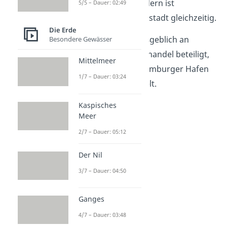
keine Hauptstadt, sondern ist
5/5 – Dauer: 02:49
Bundesland und Hauptstadt gleichzeitig.
Die Erde
Die Hansestadt ist maßgeblich an
Besondere Gewässer
Deutschlands Überseehandel beteiligt,
Mittelmeer
bei dem der schöne Hamburger Hafen
1/7 – Dauer: 03:24
eine wichtige Rolle spielt.
Kaspisches
Meer
2/7 – Dauer: 05:12
Der Nil
3/7 – Dauer: 04:50
Ganges
4/7 – Dauer: 03:48
Hannover