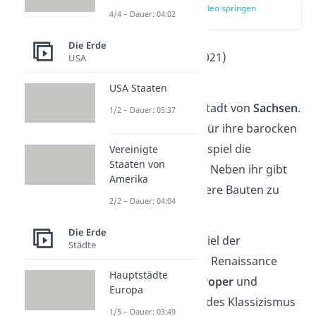
zur Stelle im Video springen
4/4 – Dauer: 04:02
(03:03)
Die Erde
Einwohner
: 555.000 (2021)
USA
2
Fläche
: 328 km
USA Staaten
Dresden
ist die Hauptstadt von
Sachsen
.
1/2 – Dauer: 05:37
Die Stadt ist vor allem für ihre barocken
Bauwerke
, wie zum Beispiel die
Vereinigte
Staaten von
Frauenkirche, bekannt. Neben ihr gibt
Amerika
es aber noch viele weitere Bauten zu
2/2 – Dauer: 04:04
entdecken.
Die Erde
Dazu zählen zum Beispiel der
Städte
Georgenbau
im Stil der Renaissance
Hauptstädte
oder Dresdens
Semperoper
und
Europa
Zwinger
, die Elemente des Klassizismus
1/5 – Dauer: 03:49