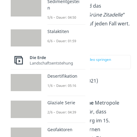
Sedimentgestei
Magdeburger Dom und das
n
Hundertwasserhaus „
Grüne Zitadelle
”
5/6 – Dauer: 04:50
ist einen Besuch also auf jeden Fall wert.
Stalaktiten
6/6 – Dauer: 01:59
Mainz
Die Erde
zur Stelle im Video springen
Landschaftsentstehung
(04:58)
Desertifikation
Einwohner
: 218.000 (2021)
1/6 – Dauer: 05:16
2
Fläche
: 98 km
Die
rheinland-pfälzische
Metropole
Glaziale Serie
Mainz
ist berühmt dafür, dass
2/6 – Dauer: 04:39
hier
Johannes Gutenberg im 15.
Jahrhundert den modernen
Geofaktoren