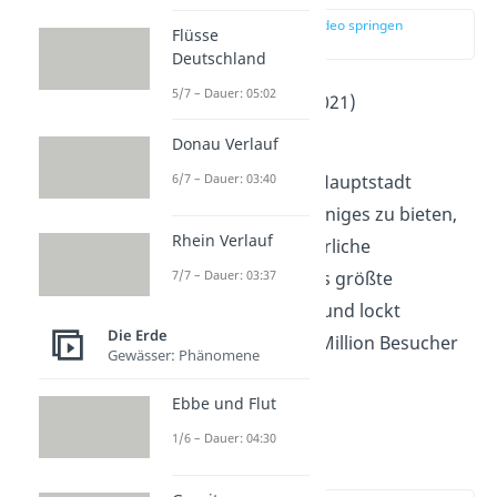
zur Stelle im Video springen
Flüsse
(01:35)
Deutschland
5/7 – Dauer: 05:02
Einwohner
: 556.000 (2021)
2
Fläche
: 204 km
Donau Verlauf
6/7 – Dauer: 03:40
Die
niedersächsische
Hauptstadt
ist
Hannover
. Sie hat einiges zu bieten,
Rhein Verlauf
unter anderem das jährliche
Schützenfest
. Es ist das größte
7/7 – Dauer: 03:37
Schützenfest der Welt und lockt
Die Erde
regelmäßig etwa eine Million Besucher
Gewässer: Phänomene
in die Stadt.
Ebbe und Flut
1/6 – Dauer: 04:30
Kiel