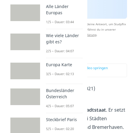
Alle Länder
Europas
1/5 – Dauer: 03:44
Nach Beantwortung speichern wir deine Antwort, um Studyflix
zu verbessern. Mehr dazu erfährst du in unserer
Wie viele Länder
Datenschutzerklärung
.
gibt es?
2/5 – Dauer: 04:07
Bremen
Europa Karte
zur Stelle im Video springen
(01:19)
3/5 – Dauer: 02:13
Einwohner
: 563.000 (2021)
Bundesländer
2
Österreich
Fläche
: ca. 320 km
4/5 – Dauer: 05:07
Auch
Bremen
ist ein
Stadtstaat
. Er setzt
sich allerdings aus zwei Städten
Steckbrief Paris
zusammen: Bremen und Bremerhaven.
5/5 – Dauer: 02:20