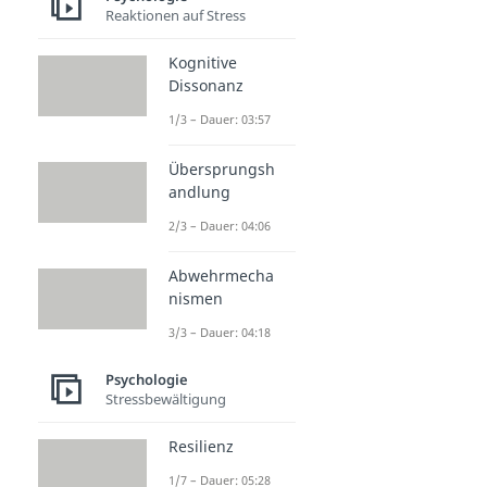
überwältigt
Reaktionen auf Stress
sprachlos
Kognitive
Ohnmacht
Dissonanz
verblüfft
1/3 – Dauer: 03:57
Überforderung
beeindruckt
Übersprungsh
befriedigt
andlung
verzaubert
2/3 – Dauer: 04:06
Verwirrung
Abwehrmecha
fasziniert
nismen
3/3 – Dauer: 04:18
Psychologie
Stressbewältigung
Resilienz
1/7 – Dauer: 05:28