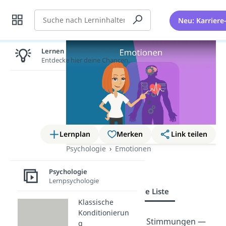
Suche
Neu: Karriere
Lernen lohnt sich!
Entdecke hier deine Chancen.
Lernplan
Merken
Link teilen
Psychologie
Emotionen
Gefühle Liste
Psychologie
Lernpsychologie
Übersicht
Gefühle Liste
Klassische
Konditionierun
Gefühle, Emotionen, Stimmungen —
g