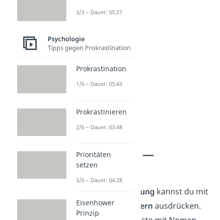
besorgt
3/3 – Dauer: 05:27
misstrauisch
nervös
Psychologie
mutlos
Tipps gegen Prokrastination
feige
Prokrastination
zerbrechlich
1/6 – Dauer: 05:43
verletzlich
Panik
Prokrastinieren
phobisch
2/6 – Dauer: 03:48
Gefühle Liste —
Prioritäten
Verachtung
setzen
3/6 – Dauer: 04:28
Gefühle wie
Verachtung
kannst du mit
Eisenhower
verschiedenen
Wörtern
ausdrücken.
Prinzip
Hier siehst du eine Liste mit Nomen