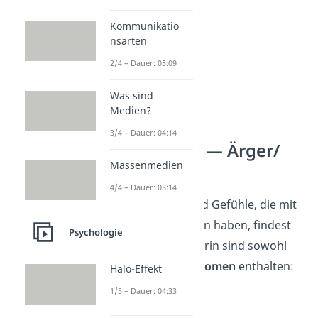
Kommunikatio
nsarten
2/4 – Dauer: 05:09
Was sind
Medien?
3/4 – Dauer: 04:14
Gefühle Liste — Ärger/
Massenmedien
Wut
4/4 – Dauer: 03:14
Alle Stimmungen und Gefühle, die mit
Ärger und Wut
zu tun haben, findest
Psychologie
du in dieser Liste. Darin sind sowohl
Adjektive
als auch
Nomen
enthalten:
Halo-Effekt
1/5 – Dauer: 04:33
Neid
Hass