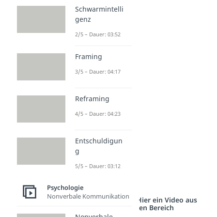
Schwarmintelli
sauer
genz
rachsüchtig
2/5 – Dauer: 03:52
bösartig
wütend
Framing
ärgerlich
3/5 – Dauer: 04:17
Intoleranz
eifersüchtig
Reframing
kritisch
4/5 – Dauer: 04:23
aggressiv
genervt
Entschuldigun
g
aufgewühlt
5/5 – Dauer: 03:12
Zurückweisung
feindselig
Psychologie
Nonverbale Kommunikation
Studyflix vernetzt: Hier ein Video aus
einem anderen Bereich
Nonverbale