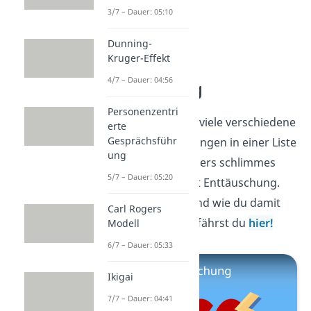
3/7 – Dauer: 05:10
Dunning-
Kruger-Effekt
4/7 – Dauer: 04:56
Enttäuschung
Personenzentri
Klasse! Jetzt hast du viele verschiedene
erte
Gesprächsführ
Gefühle und Stimmungen in einer Liste
ung
gesehen. Ein besonders schlimmes
5/7 – Dauer: 05:20
Gefühl der Trauer ist Enttäuschung.
Was genau das ist und wie du damit
Carl Rogers
umgehen kannst, erfährst du
hier!
Modell
6/7 – Dauer: 05:33
Ikigai
7/7 – Dauer: 04:41