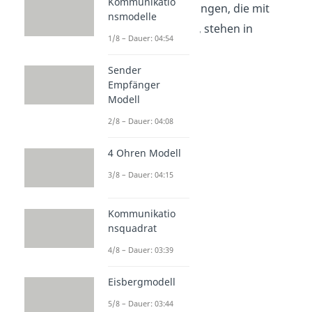
Kommunikatio
Gefühle und Stimmungen, die mit
nsmodelle
Trauer
zu tun haben, stehen in
1/8 – Dauer: 04:54
folgender
Liste
:
Sender
traurig
Empfänger
Enttäuschung
Modell
verletzt
2/8 – Dauer: 04:08
Depression
4 Ohren Modell
jammernd
3/8 – Dauer: 04:15
weinerlich
einsam
Kommunikatio
betrübt
nsquadrat
Kummer
4/8 – Dauer: 03:39
Frustration
hoffnungslos
Eisbergmodell
resigniert
5/8 – Dauer: 03:44