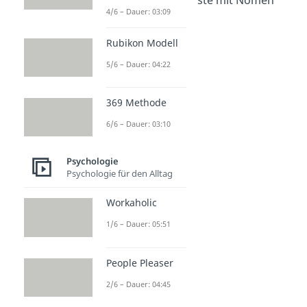
4/6 – Dauer: 03:09
und Adjektiven:
Rubikon Modell
Hass
5/6 – Dauer: 04:22
abwertend
missmutig
369 Methode
arrogant
6/6 – Dauer: 03:10
selbstverliebt
Abneigung
Psychologie
Ekel
Psychologie für den Alltag
herablassend
Workaholic
Fremdscham
1/6 – Dauer: 05:51
feindsinnig
abgewandt
People Pleaser
argwöhnisch
2/6 – Dauer: 04:45
aufgebracht