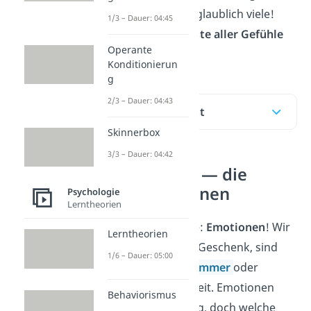
davon haben wir unglaublich viele!
1/3 – Dauer: 04:45
Eine ausführliche
Liste aller
Gefühle
Operante
bekommst du hier!
Konditionierun
g
2/3 – Dauer: 04:43
Inhaltsübersicht
Skinnerbox
3/3 – Dauer: 04:42
Gefühle Liste — die
Grundemotionen
Psychologie
Lerntheorien
Jeder von uns hat sie:
Emotionen
! Wir
Lerntheorien
freuen
uns über ein Geschenk, sind
1/6 – Dauer: 05:00
traurig
bei
Liebeskummer
oder
wütend
in einem Streit. Emotionen
Behaviorismus
erleben wir jeden Tag, doch welche