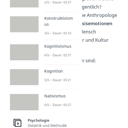
2/6 – Dauer: 03:37
Emotionen gibt es eigentlich?
Der US-amerikanische Anthropologe
Konstruktivism
Paul Ekman
hat
7 Basisemotionen
us
entdeckt, die jeder Mensch
3/6 – Dauer: 02:14
unabhängig von Alter und Kultur
Kognitivismus
kennt.
4/6 – Dauer: 02:37
Die 7 Basisemotionen sind:
Ärger/Wut
Kognition
Trauer
5/6 – Dauer: 05:21
Angst
Verachtung
Nativismus
Freude
6/6 – Dauer: 05:27
Überraschung
Ekel
Psychologie
Didaktik und Methodik