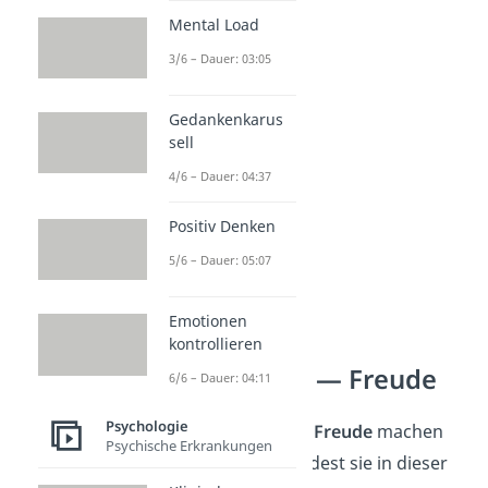
mürrisch
Mental Load
gemein
3/6 – Dauer: 03:05
gleichgültig
rachsüchtig
Gedankenkarus
sell
4/6 – Dauer: 04:37
Positiv Denken
5/6 – Dauer: 05:07
Emotionen
kontrollieren
Gefühle Liste — Freude
6/6 – Dauer: 04:11
Psychologie
Positive Gefühle wie
Freude
machen
Psychische Erkrankungen
uns glücklich. Du findest sie in dieser