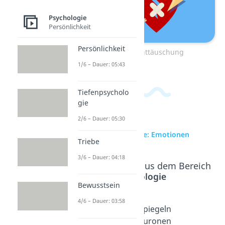
Psychologie
Persönlichkeit
Persönlichkeit
Zum Video: Enttäuschung
1/6 – Dauer: 05:43
Tiefenpsycholo
gie
2/6 – Dauer: 05:30
zur Videoseite: Emotionen
Triebe
3/6 – Dauer: 04:18
Beliebte Inhalte aus dem Bereich
Psychologie
Bewusstsein
4/6 – Dauer: 03:58
Emotion
Enttäusc
Spiegeln
ale
hung
euronen