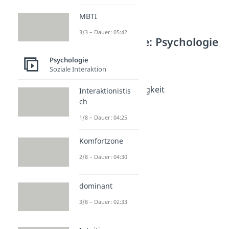
MBTI
3/3 – Dauer: 05:42
Weitere Inhalte: Psychologie
Emotionen
Psychologie
Emotionen
Soziale Interaktion
Dauer: 03:51
Emotionale Abhängigkeit
Interaktionistis
Dauer: 04:46
ch
Enttäuschung
1/8 – Dauer: 04:25
Dauer: 05:01
Spiegelneuronen
Komfortzone
Dauer: 04:05
Antriebslosigkeit
2/8 – Dauer: 04:30
Dauer: 05:15
Einsamkeit
Dauer: 05:05
dominant
3/8 – Dauer: 02:33