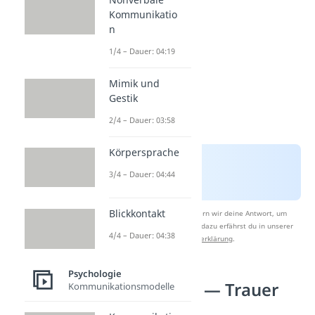
Kommunikatio
n
1/4 – Dauer: 04:19
Mimik und
Gestik
2/4 – Dauer: 03:58
Körpersprache
3/4 – Dauer: 04:44
Blickkontakt
Nach Beantwortung speichern wir deine Antwort, um
Studyflix zu verbessern. Mehr dazu erfährst du in unserer
4/4 – Dauer: 04:38
Datenschutzerklärung
.
Psychologie
Gefühle Liste — Trauer
Kommunikationsmodelle