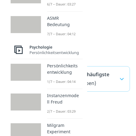
irritiert
6/7 – Dauer: 03:27
alarmiert
ASMR
Unbehaglichkeit
Bedeutung
befremdlich
7/7 – Dauer: 04:12
angespannt
verstört
Psychologie
Persönlichkeitsentwicklung
widerwillig
Persönlichkeits
entwicklung
Gefühle Liste — häufigste
1/7 – Dauer: 04:14
Fragen
(ausklappen)
Instanzenmode
ll Freud
2/7 – Dauer: 03:29
Milgram
Experiment