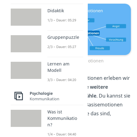
Didaktik
1/3 – Dauer: 05:29
Gruppenpuzzle
2/3 – Dauer: 05:27
7 Basisemotionen
Lernen am
Modell
Neben diesen 7 Emotionen erleben wir
3/3 – Dauer: 04:20
aber auch noch
viele weitere
Psychologie
Emotionen und Gefühle
. Du kannst sie
Kommunikation
den verschiedenen Basisemotionen
Was ist
unterordnen.
Welche das sind,
Kommunikatio
erfährst du jetzt!
n?
1/4 – Dauer: 04:40