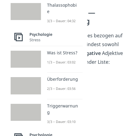
Thalassophobi
Gefühle Liste —
e
Überraschung
3/3 – Dauer: 04:32
Psychologie
Welche Gefühle gibt es bezogen auf
Stress
Überraschung
? Du findest sowohl
positive
als auch
negative
Adjektive
Was ist Stress?
und Nomen in folgender Liste:
1/3 – Dauer: 03:02
schockiert
Überforderung
erschrocken
2/3 – Dauer: 03:56
panisch
Begeisterung
Triggerwarnun
dankbar
g
erfreut
3/3 – Dauer: 03:10
neugierig
Psychologie