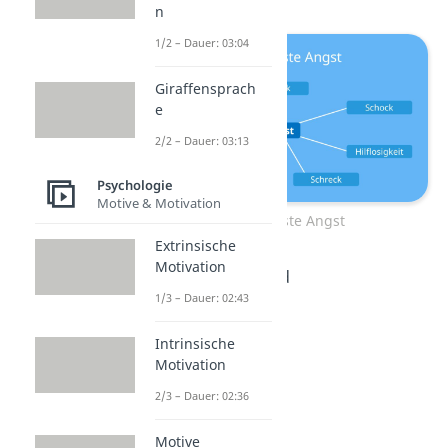
n
1/2 – Dauer: 03:04
Giraffensprach
e
2/2 – Dauer: 03:13
Psychologie
Motive & Motivation
Gefühle Liste Angst
Extrinsische
Motivation
angstschlotternd
1/3 – Dauer: 02:43
vorsichtig
angespannt
Intrinsische
verklemmt
Motivation
zitternd
2/3 – Dauer: 02:36
eingeschüchtert
Motive