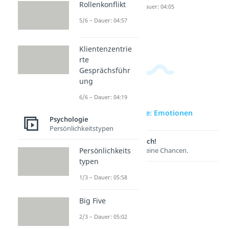
Rollenkonflikt
Abhängi
Dauer: 05:01
Dauer: 04:05
gkeit
5/6 – Dauer: 04:57
Dauer: 04:46
Klientenzentrie
rte
Gesprächsführ
ung
6/6 – Dauer: 04:19
zur Videoseite: Emotionen
Psychologie
Persönlichkeitstypen
Lernen lohnt sich!
Persönlichkeits
Entdecke hier deine Chancen.
typen
1/3 – Dauer: 05:58
Big Five
2/3 – Dauer: 05:02