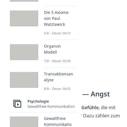
verzweifelt
aufgegeben
Die 5 Axiome
von Paul
unglücklich
Watzlawick
6/8 – Dauer: 04:15
Organon
Modell
7/8 – Dauer: 03:34
Transaktionsan
alyse
8/8 – Dauer: 04:52
Gefühle Liste — Angst
Psychologie
Gewaltfreie Kommunikation
Was gibt es alles für
Gefühle
, die mit
Angst
zu tun haben? Dazu zählen zum
Gewaltfreie
Beispiel:
Kommunikatio