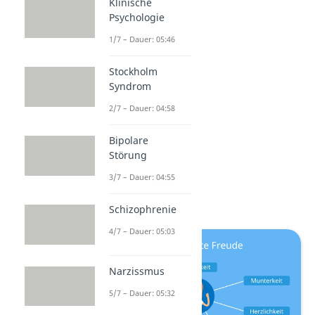
Klinische
Liste
:
Psychologie
Stolz
1/7 – Dauer: 05:46
glücklich
Stockholm
Interesse
Syndrom
begeistert
2/7 – Dauer: 04:58
lebenslustig
gesellig
Bipolare
Störung
unbekümmert
locker
3/7 – Dauer: 04:55
hoffnungsvoll
Schizophrenie
4/7 – Dauer: 05:03
Narzissmus
5/7 – Dauer: 05:32