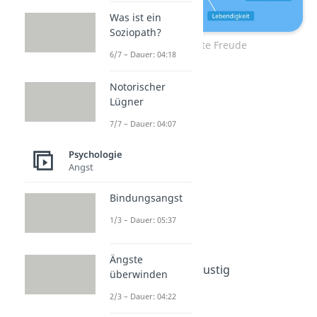
Was ist ein
Soziopath?
Gefühle Liste Freude
6/7 – Dauer: 04:18
vergnügt
Notorischer
Lügner
zufrieden
7/7 – Dauer: 04:07
lächelnd
hingerissen
Psychologie
hocherfreut
Angst
inspiriert
Bindungsangst
unbeschwert
1/3 – Dauer: 05:37
warmherzig
euphorisch
Ängste
unternehmungslustig
überwinden
aktiv
2/3 – Dauer: 04:22