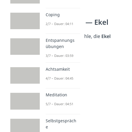
Coping
Gefühle Liste — Ekel
2/7 – Dauer: 04:11
Was gibt es für Gefühle, die
Ekel
Entspannungs
ausdrücken?
übungen
3/7 – Dauer: 03:59
Abscheu
angeekelt
Achtsamkeit
scheußlich
4/7 – Dauer: 04:45
Skepsis
sadistisch
Meditation
unmoralisch
5/7 – Dauer: 04:51
taktlos
widerwertig
Selbstgespräch
schüttelnd
e