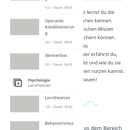
1/3 – Dauer: 04:45
In diesem Erklärvideo lernst du die
wichtigsten Lerntheorien kennen.
Operante
Konditionierun
Erfahre, wie wir Menschen Wissen
g
aufnehmen und speichern können.
2/3 – Dauer: 04:43
Von Behaviorismus bis
Konstruktivismus – hier erfährst du,
Skinnerbox
welche Ansätze es gibt und wie du sie
3/3 – Dauer: 04:42
für dein eigenes Lernen nutzen kannst.
Viel Spaß beim Zuschauen!
Psychologie
Lerntheorien
Lerntheorien
1/6 – Dauer: 05:00
Behaviorismus
Beliebte Inhalte aus dem Bereich