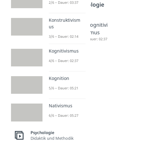
2/6 – Dauer: 03:37
Psychologie
Konstruktivism
Behaviori
Konstruk
Kognitivi
us
smus
tivismus
smus
3/6 – Dauer: 02:14
Dauer: 03:37
Dauer: 02:14
Dauer: 02:37
Kognitivismus
4/6 – Dauer: 02:37
Kognition
5/6 – Dauer: 05:21
Nativismus
6/6 – Dauer: 05:27
Psychologie
Didaktik und Methodik