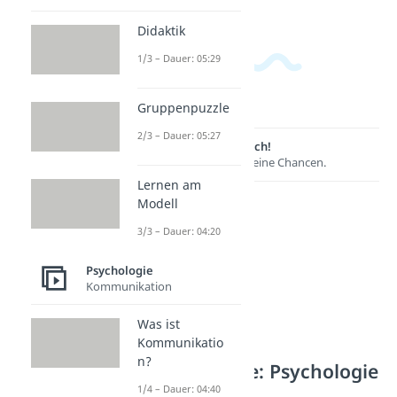
Didaktik
1/3 – Dauer: 05:29
Gruppenpuzzle
2/3 – Dauer: 05:27
Lernen lohnt sich!
Entdecke hier deine Chancen.
Lernen am
Modell
3/3 – Dauer: 04:20
Psychologie
Kommunikation
Was ist
Kommunikatio
n?
Weitere Inhalte: Psychologie
1/4 – Dauer: 04:40