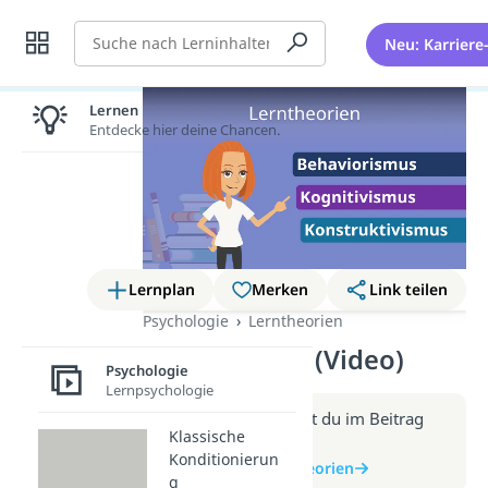
Suche
Neu: Karriere
Lernen lohnt sich!
Entdecke hier deine Chancen.
Lernplan
Merken
Link teilen
Psychologie
Lerntheorien
Lerntheorien (Video)
Psychologie
Lernpsychologie
Weitere Infos erhältst du im Beitrag
Klassische
zum Video
Konditionierun
zum Beitrag: Lerntheorien
g