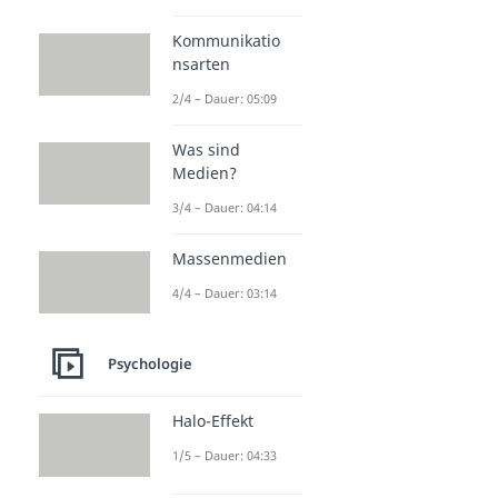
Lerntheorien
Lerntheorien
Kommunikatio
Dauer: 05:00
nsarten
Behaviorismus
Dauer: 03:37
2/4 – Dauer: 05:09
Konstruktivismus
Dauer: 02:14
Was sind
Kognitivismus
Medien?
Dauer: 02:37
Kognition
3/4 – Dauer: 04:14
Dauer: 05:21
Nativismus
Massenmedien
Dauer: 05:27
4/4 – Dauer: 03:14
Psychologie
Halo-Effekt
1/5 – Dauer: 04:33