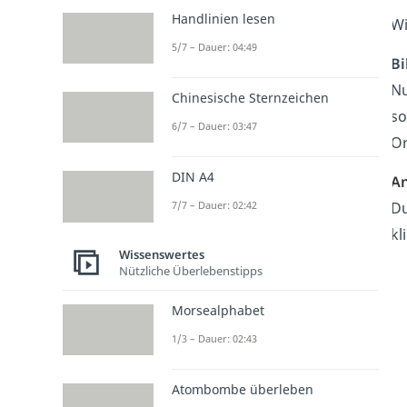
Handlinien lesen
Wi
5/7 – Dauer: 04:49
Bi
Nu
Chinesische Sternzeichen
so
6/7 – Dauer: 03:47
Or
DIN A4
An
Du
7/7 – Dauer: 02:42
kl
Wissenswertes
Nützliche Überlebenstipps
Morsealphabet
1/3 – Dauer: 02:43
Atombombe überleben