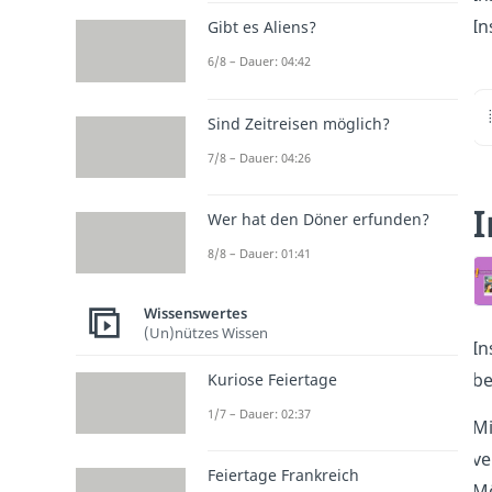
In
Gibt es Aliens?
6/8 – Dauer: 04:42
Sind Zeitreisen möglich?
7/8 – Dauer: 04:26
I
Wer hat den Döner erfunden?
8/8 – Dauer: 01:41
Wissenswertes
(Un)nützes Wissen
In
be
Kuriose Feiertage
1/7 – Dauer: 02:37
Mi
ve
Feiertage Frankreich
Mö