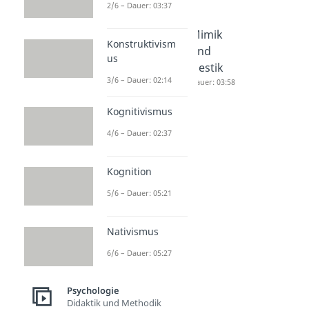
2/6 – Dauer: 03:37
Entschul
Nonverb
Mimik
Konstruktivism
digung
ale
und
us
Dauer: 03:12
Kommun
Gestik
3/6 – Dauer: 02:14
ikation
Dauer: 03:58
Dauer: 04:19
Kognitivismus
4/6 – Dauer: 02:37
Kognition
5/6 – Dauer: 05:21
Nativismus
6/6 – Dauer: 05:27
Psychologie
Didaktik und Methodik