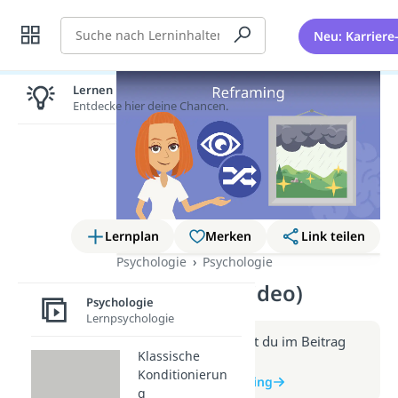
Suche
Neu: Karriere
Lernen lohnt sich!
Entdecke hier deine Chancen.
Lernplan
Merken
Link teilen
Psychologie
Psychologie
Reframing (Video)
Psychologie
Lernpsychologie
Weitere Infos erhältst du im Beitrag
Klassische
zum Video
Konditionierun
zum Beitrag: Reframing
g