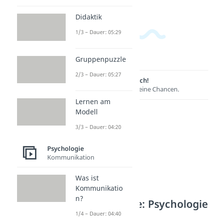
Didaktik
1/3 – Dauer: 05:29
Gruppenpuzzle
2/3 – Dauer: 05:27
Lernen lohnt sich!
Entdecke hier deine Chancen.
Lernen am
Modell
3/3 – Dauer: 04:20
Psychologie
Kommunikation
Was ist
Kommunikatio
n?
Weitere Inhalte: Psychologie
1/4 – Dauer: 04:40