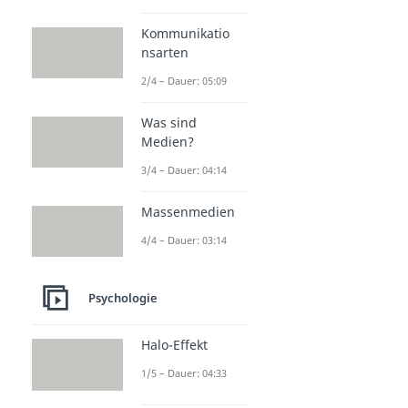
Psychologie
Halo-Effekt
Kommunikatio
Dauer: 04:33
nsarten
Schwarmintelligenz
Dauer: 03:52
2/4 – Dauer: 05:09
Framing
Dauer: 04:17
Was sind
Reframing
Medien?
Dauer: 04:23
Entschuldigung
3/4 – Dauer: 04:14
Dauer: 03:12
Massenmedien
4/4 – Dauer: 03:14
Psychologie
Halo-Effekt
1/5 – Dauer: 04:33