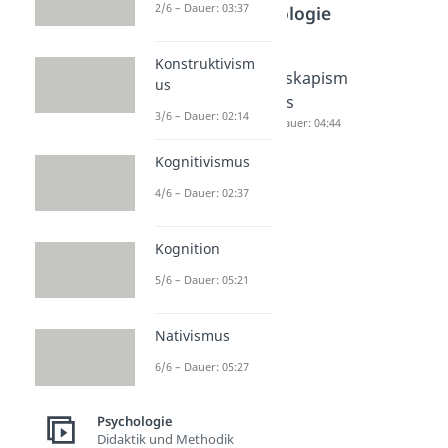
2/6 – Dauer: 03:37
Psychologie
Konstruktivism
Synästhe
Reizüber
Eskapism
us
sie
flutung
us
3/6 – Dauer: 02:14
Dauer: 04:26
Dauer: 04:29
Dauer: 04:44
Kognitivismus
4/6 – Dauer: 02:37
Kognition
5/6 – Dauer: 05:21
Nativismus
6/6 – Dauer: 05:27
Psychologie
Didaktik und Methodik