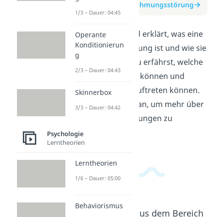
zum Beitrag: Wahrnehmungsstörung
1/3 – Dauer: 04:45
In diesem Video wird erklärt, was eine
Operante
Konditionierun
Wahrnehmungsstörung ist und wie sie
g
sich äußern kann. Du erfährst, welche
2/3 – Dauer: 04:43
Sinne betroffen sein können und
welche Symptome auftreten können.
Skinnerbox
Schau dir das Video an, um mehr über
3/3 – Dauer: 04:42
Wahrnehmungsstörungen zu
erfahren.
Psychologie
Lerntheorien
Lerntheorien
1/6 – Dauer: 05:00
Behaviorismus
Beliebte Inhalte aus dem Bereich