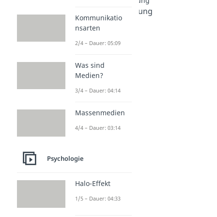
Besondere Wahrnehmung
Wahrnehmungsstörung
Kommunikatio
Dauer: 06:07
nsarten
Synästhesie
Dauer: 04:26
2/4 – Dauer: 05:09
Reizüberflutung
Dauer: 04:29
Was sind
Eskapismus
Medien?
Dauer: 04:44
Melancholie
3/4 – Dauer: 04:14
Dauer: 05:38
Massenmedien
4/4 – Dauer: 03:14
Psychologie
Halo-Effekt
1/5 – Dauer: 04:33