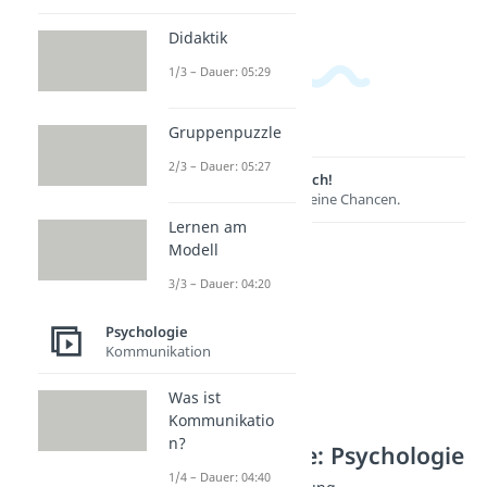
Didaktik
1/3 – Dauer: 05:29
Gruppenpuzzle
2/3 – Dauer: 05:27
Lernen lohnt sich!
Entdecke hier deine Chancen.
Lernen am
Modell
3/3 – Dauer: 04:20
Psychologie
Kommunikation
Was ist
Kommunikatio
n?
Weitere Inhalte: Psychologie
1/4 – Dauer: 04:40