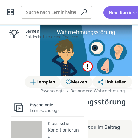
Suche
Neu: Karriere
Lernen lohnt sich!
Entdecke hier deine Chancen.
Lernplan
Merken
Link teilen
Psychologie
Besondere Wahrnehmung
Wahrnehmungsstörung
Psychologie
(Video)
Lernpsychologie
Klassische
Weitere Infos erhältst du im Beitrag
Konditionierun
zum Video
g