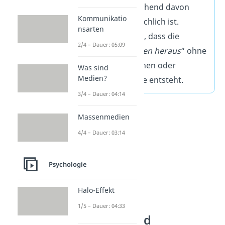
die Realität abweichend davon
Kommunikatio
wahr, wie sie tatsächlich ist.
nsarten
Endogen bedeutet, dass die
2/4 – Dauer: 05:09
Psychose „
von innen heraus
“ ohne
körperliche Ursachen oder
Was sind
Medien?
situative Umstände entsteht.
3/4 – Dauer: 04:14
Massenmedien
4/4 – Dauer: 03:14
Psychologie
Halo-Effekt
1/5 – Dauer: 04:33
Krankheitsbild