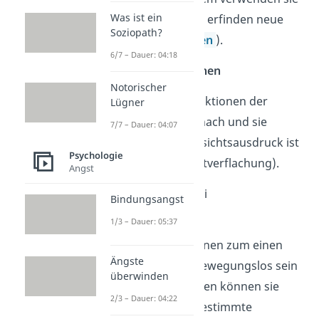
Was ist ein
skurrile Wörter oder erfinden neue
Soziopath?
Wörter (
Neologismen
).
6/7 – Dauer: 04:18
Emotionales Abflachen
Notorischer
Die emotionalen Reaktionen der
Lügner
Betroffenen lassen nach und sie
7/7 – Dauer: 04:07
stumpfen ab. Ihr Gesichtsausdruck ist
Psychologie
starr und leer (Affektverflachung).
Angst
Einschränkungen bei
Bindungsangst
der Psychomotorik
1/3 – Dauer: 05:37
Die Betroffenen können zum einen
Ängste
völlig erstarrt und bewegungslos sein
überwinden
(Stupor). Zum anderen können sie
2/3 – Dauer: 04:22
aber auch ständig bestimmte