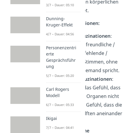
schwerwiegenden körperlichen
3/7 – Dauer: 05:10
Erkrankung leidet.
Dunning-
Mögliche Halluzinationen:
Kruger-Effekt
4/7 – Dauer: 04:56
Akustische Halluzinationen
:
Betroffener hört freundliche /
Personenzentri
bedrohliche / befehlende /
erte
Gesprächsführ
beschimpfende Stimmen, ohne
ung
dass tatsächlich jemand spricht.
5/7 – Dauer: 05:20
Körperliche Halluzinationen
:
Betroffener hat das Gefühl, dass
Carl Rogers
Modell
etwas mit seinen Organen nicht
stimmt (Beispiel: Gefühl, dass die
6/7 – Dauer: 05:33
beiden Gehirnhälften aneinander
Ikigai
reiben).
7/7 – Dauer: 04:41
Visuelle / optische