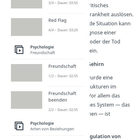
3/4 – Dauer: 03:55
den Menschen ein kritisches
Lebensereignis die Krankheit auslösen.
Red Flag
Eine solche belastende Situation kann
4/4 – Dauer: 03:29
zum Beispiel die Diagnose einer
schweren Krankheit oder der Tod
Psychologie
eines Angehörigen sein.
Freundschaft
Veränderungen im Gehirn
Freundschaft
1/2 – Dauer: 02:55
Bei Schizophrenen wurde eine
Veränderung der Strukturen im
Freundschaft
Gehirn
festgestellt. Vor allem das
beenden
sogenannte limbisches System — das
2/2 – Dauer: 02:55
Zentrum für Emotionen — ist
betroffen.
Psychologie
Arten von Beziehungen
Probleme bei der Regulation von