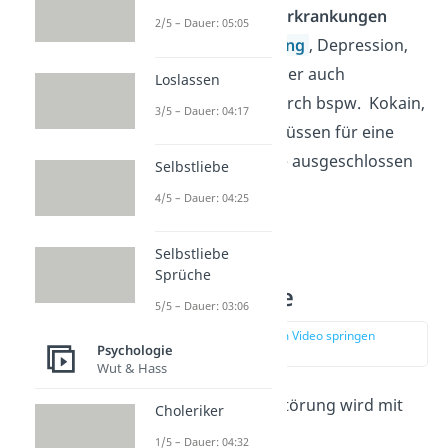
andere
psychische Erkrankungen
2/5 – Dauer: 05:05
(Bsp.
bipolare Störung
, Depression,
Angststörungen), aber auch
Loslassen
Rauschzustände
(durch bspw. Kokain,
3/5 – Dauer: 04:17
LSD oder Alkohol) müssen für eine
eindeutige Diagnose ausgeschlossen
Selbstliebe
werden.
4/5 – Dauer: 04:25
Selbstliebe
Behandlung
Sprüche
Schizophrenie
5/5 – Dauer: 03:06
zur Stelle im Video springen
Psychologie
(04:40)
Wut & Hass
Eine schizophrene Störung wird mit
Choleriker
Medikamenten und
1/5 – Dauer: 04:32