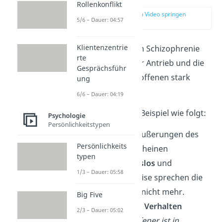
Rollenkonflikt
zur Stelle im Video springen
5/6 – Dauer: 04:57
(01:39)
Klientenzentrie
Bei der hebephrenen Schizophrenie
rte
sind das Denken, der Antrieb und die
Gesprächsführ
Emotionen des Betroffenen stark
ung
beeinträchtigt.
6/6 – Dauer: 04:19
Sie äußert sich zum Beispiel wie folgt:
Psychologie
Persönlichkeitstypen
Gedanken
und Äußerungen des
Persönlichkeits
Betroffenen erscheinen
typen
zusammenhangslos
und
1/3 – Dauer: 05:58
unlogisch, teilweise sprechen die
Betroffenen gar nicht mehr.
Big Five
Unangebrachtes Verhalten
2/3 – Dauer: 05:02
(Beispiel:
Betroffener ist in