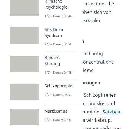
Klinische
spontan und ergreifen seltener die
Psychologie
Eigeninitiative. Sie ziehen sich von
1/7 – Dauer: 05:46
Interessen und ihrer sozialen
Umgebung zurück.
Stockholm
Syndrom
Kognitive Störungen
2/7 – Dauer: 04:58
Die Betroffenen haben häufig
Bipolare
Aufmerksamkeits-, Konzentrations-
Störung
und Gedächtnisprobleme.
3/7 – Dauer: 04:55
Denk- und Sprachstörungen
Schizophrenie
Die Äußerungen von Schizophrenen
4/7 – Dauer: 05:03
wirken oft zusammenhangslos und
Narzissmus
unlogisch. Häufig stimmt der
Satzbau
nicht oder das Thema wird abrupt
5/7 – Dauer: 05:32
gewechselt. Außerdem verwenden sie