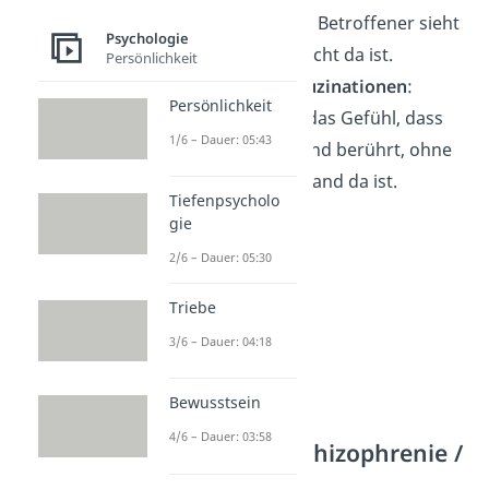
Halluzinationen:
Betroffener sieht
Psychologie
etwas, das gar nicht da ist.
Persönlichkeit
Berührungshalluzinationen
:
Persönlichkeit
Betroffener hat das Gefühl, dass
1/6 – Dauer: 05:43
ihn etwas / jemand berührt, ohne
dass etwas / jemand da ist.
Tiefenpsycholo
gie
2/6 – Dauer: 05:30
Triebe
3/6 – Dauer: 04:18
Bewusstsein
4/6 – Dauer: 03:58
Hebephrene Schizophrenie /
Hebephrenie