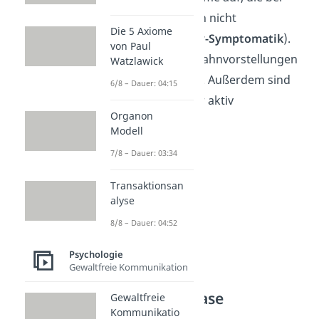
gesunden Menschen nicht
Die 5 Axiome
vorkommen (
Positiv-Symptomatik
).
von Paul
Hier kommt es zu Wahnvorstellungen
Watzlawick
und Halluzinationen. Außerdem sind
6/8 – Dauer: 04:15
die Betroffenen sehr aktiv
Organon
(Überaktivität).
Modell
7/8 – Dauer: 03:34
Transaktionsan
alyse
8/8 – Dauer: 04:52
Psychologie
Gewaltfreie Kommunikation
Chronische Phase
Gewaltfreie
Kommunikatio