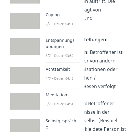
Art, die am häufigsten auftritt. Die
akute Phase ist geprägt von
Coping
Wahnvorstellungen und
2/7 – Dauer: 04:11
Halluzinationen.
Mögliche Wahnvorstellungen:
Entspannungs
übungen
Verfolgungswahn
: Betroffener ist
3/7 – Dauer: 03:59
überzeugt, dass er von andern
Personen, Organisationen oder
Achtsamkeit
von übernatürlichen /
4/7 – Dauer: 04:45
außerirdischen Wesen verfolgt
wird.
Meditation
Beziehungswahn:
Betroffener
5/7 – Dauer: 04:51
bezieht Geschehnisse in der
Umwelt auf sich selbst (Beispiel:
Selbstgespräch
e
„Eine schwarz gekleidete Person ist