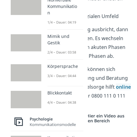
Kommunikatio
Menschen
n
Isolation vom sozialen Umfeld
1/4 – Dauer: 04:19
Wenn die Erkrankung ausbricht, dann
Mimik und
verläuft sie in Schüben. Es wechseln
Gestik
sich die sogenannten akuten Phasen
2/4 – Dauer: 03:58
und die chronischen Phasen ab.
Körpersprache
Wichtig:
Betroffene können sich
3/4 – Dauer: 04:44
anonym Unterstützung und Beratung
holen. Die Telefonseelsorge hilft
online
Blickkontakt
und telefonisch unter 0800 111 0 111
4/4 – Dauer: 04:38
kostenlos weiter.
Studyflix vernetzt: Hier ein Video aus
Psychologie
einem anderen Bereich
Kommunikationsmodelle