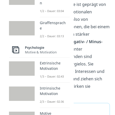
n
Die chronische Phase ist geprägt von
1/2 – Dauer: 03:04
psychischen und emotionalen
Einschränkungen – also von
Giraffensprach
körperlichen Funktionen, die bei einem
e
gesunden Menschen stärker
2/2 – Dauer: 03:13
ausgeprägt sind (
Negativ- / Minus-
Psychologie
Symptomatik
). Die unter
Motive & Motivation
Schizophrenie Leidenden sind
Extrinsische
antriebslos und energielos. Sie
Motivation
vernachlässigen ihre Interessen und
1/3 – Dauer: 02:43
ihr soziales Umfeld und ziehen sich
zurück. Außerdem wirken sie
Intrinsische
emotionslos.
Motivation
2/3 – Dauer: 02:36
Hinweis
Motive