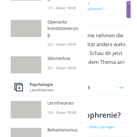
Was ist
1/3 – Dauer: 04:45
Schizophrenie?
(00:13)
Operante
Konditionierun
g
Bei einer Schizophrenie nehmen die
Betroffenen die Realität anders wahr,
2/3 – Dauer: 04:43
als sie tatsächlich ist. Schau dir jetzt
Skinnerbox
auch unser Video zu dem Thema an!
3/3 – Dauer: 04:42
Psychologie
Inhaltsübersicht
Lerntheorien
Lerntheorien
Was ist Schizophrenie?
1/6 – Dauer: 05:00
zur Stelle im Video springen
Behaviorismus
(00:13)