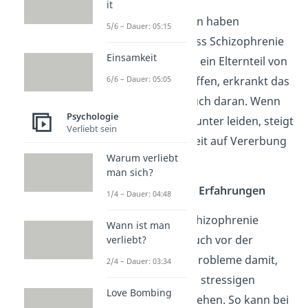
it
Verschiedene Studien haben
5/6 – Dauer: 05:15
herausgefunden, dass Schizophrenie
Einsamkeit
vererbbar ist. Ist nur ein Elternteil von
6/6 – Dauer: 05:05
Schizophrenie betroffen, erkrankt das
Kind zu circa 10 % auch daran. Wenn
Psychologie
beide Elternteile darunter leiden, steigt
Verliebt sein
die Wahrscheinlichkeit auf Vererbung
Warum verliebt
auf ungefähr 40 %.
man sich?
Stress und negative Erfahrungen
1/4 – Dauer: 04:48
Menschen, die an Schizophrenie
Wann ist man
erkranken, hatten auch vor der
verliebt?
Erkrankung häufig Probleme damit,
2/4 – Dauer: 03:34
mit belastenden und stressigen
Love Bombing
Situation gut umzugehen. So kann bei