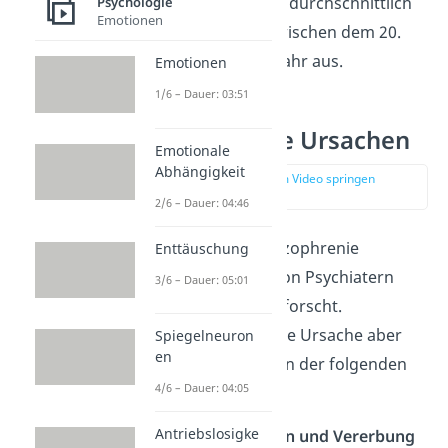
Bei Frauen bricht sie durchschnittlich
Psychologie
Emotionen
erst etwas später zwischen dem 20.
und den 35. Lebensjahr aus.
Emotionen
1/6 – Dauer: 03:51
Schizophrenie Ursachen
Emotionale
Abhängigkeit
zur Stelle im Video springen
(03:20)
2/6 – Dauer: 04:46
Wie genau eine Schizophrenie
Enttäuschung
ausgelöst wird, ist von Psychiatern
3/6 – Dauer: 05:01
noch nicht genau erforscht.
Wahrscheinlich ist die Ursache aber
Spiegelneuron
en
ein Zusammenwirken der folgenden
4/6 – Dauer: 04:05
Faktoren:
Antriebslosigke
Genetische Ursachen und Vererbung