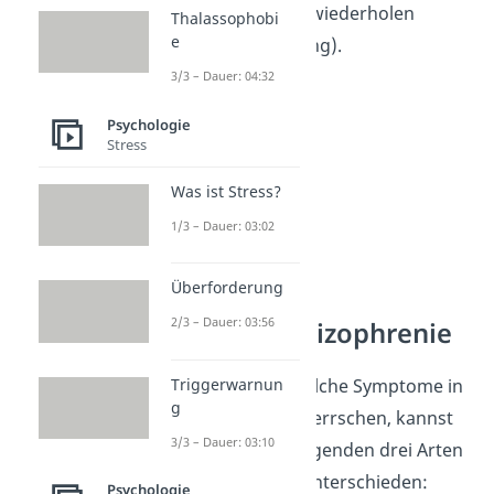
Bewegungsabläufe wiederholen
Thalassophobi
e
(motorische Erregung).
3/3 – Dauer: 04:32
Psychologie
Stress
Was ist Stress?
1/3 – Dauer: 03:02
Überforderung
2/3 – Dauer: 03:56
Arten der Schizophrenie
Abhängig davon, welche Symptome in
Triggerwarnun
g
der
Akutphase
vorherrschen, kannst
3/3 – Dauer: 03:10
du zwischen den folgenden drei Arten
der Schizophrenie unterschieden:
Psychologie