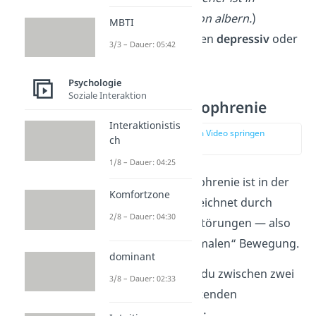
trauriger Situation albern.
)
MBTI
Betroffene können
depressiv
oder
3/3 – Dauer: 05:42
euphorisch
sein.
Psychologie
Soziale Interaktion
Katatone Schizophrenie
Interaktionistis
zur Stelle im Video springen
ch
(02:20)
1/8 – Dauer: 04:25
Die katatone Schizophrenie ist in der
Komfortzone
Akutphase gekennzeichnet durch
2/8 – Dauer: 04:30
psychomotorische Störungen — also
Störungen der „normalen“ Bewegung.
dominant
Hier unterscheidest du zwischen zwei
3/8 – Dauer: 02:33
abwechselnd auftretenden
Erscheinungsbildern: