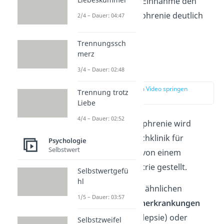
Außerdem kann die Einnahme den
Verlauf einer Schizophrenie deutlich
2/4 – Dauer: 04:47
verschlimmern.
Trennungssch
merz
Diagnose
3/4 – Dauer: 02:48
zur Stelle im Video springen
Trennung trotz
(04:21)
Liebe
4/4 – Dauer: 02:52
Die Diagnose Schizophrenie wird
meistens in einer Fachklinik für
Psychologie
Selbstwert
Schizophrenie oder von einem
Facharzt für Psychiatrie gestellt.
Selbstwertgefü
hl
Krankheitsbilder mit ähnlichen
1/5 – Dauer: 03:57
Symptomen wie
Hirnerkrankungen
(Bsp. Hirntumor, Epilepsie) oder
Selbstzweifel