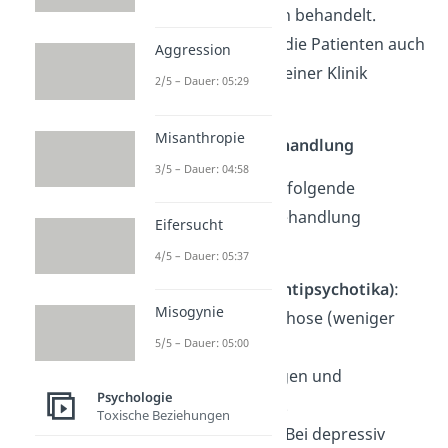
psychotherapeutisch behandelt.
Häufig müssen sich die Patienten auch
Aggression
einem Aufenthalt in einer Klinik
2/5 – Dauer: 05:29
unterziehen.
Misanthropie
Medikamentöse Behandlung
3/5 – Dauer: 04:58
Es werden meistens folgende
Medikamente zur Behandlung
Eifersucht
eingesetzt:
4/5 – Dauer: 05:37
Neuroleptika (Antipsychotika)
:
Misogynie
Mildern der Psychose (weniger
5/5 – Dauer: 05:00
Angstzustände,
Wahnvorstellungen und
Psychologie
Halluzinationen).
Toxische Beziehungen
Antidepressiva
: Bei depressiv