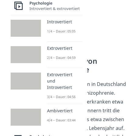
Psychologie
Introvertiert & extrovertiert
Introvertiert
1/4 – Dauer: 05:05
Extrovertiert
2/4 – Dauer: 04:59
Verbreitung von
Schizophrenie
Extrovertiert
und
Von 10 000 Menschen in Deutschland
Introvertiert
leiden etwa 25 an Schizophrenie.
3/4 – Dauer: 04:56
Männer und Frauen erkranken etwa
gleich häufig. Bei Männern tritt die
Ambivertiert
Erkrankung meistens etwa zwischen
4/4 – Dauer: 03:44
dem 15. und dem 25. Lebensjahr auf.