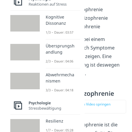
Reaktionen auf Stress
Paranoide Schizophrenie
Kognitive
Hebephrene Schizophrenie
Dissonanz
Katatone Schizophrenie
1/3 – Dauer: 03:57
Häufig können sich bei einem
Übersprungsh
Betroffenen aber auch Symptome
andlung
verschiedener Arten zeigen. Eine
2/3 – Dauer: 04:06
eindeutige Zuordnung ist deswegen
nicht immer möglich.
Abwehrmecha
nismen
3/3 – Dauer: 04:18
Paranoide Schizophrenie
Psychologie
zur Stelle im Video springen
Stressbewältigung
(01:03)
Resilienz
Die paranoide Schizophrenie ist die
1/7 – Dauer: 05:28