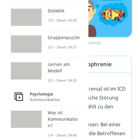
Didaktik
1/3 – Dauer: 05:29
Gruppenpuzzle
Schizophrenie
2/3 – Dauer: 05:27
Definition Schizophrenie
Lernen am
Modell
Die
Schizophrenie
3/3 – Dauer: 04:20
(englisch
schizophrenia
) ist im ICD
Psychologie
10 (F20) als psychische Störung
Kommunikation
festgehalten. Sie zählt zu den
Was ist
sogenannten
Kommunikatio
endogenen Psychosen. Bei einer
n?
Psychose
nehmen die Betroffenen
1/4 – Dauer: 04:40