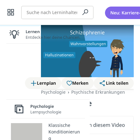
Suche
Neu: Karriere
Lernen lohnt sich!
Entdecke hier deine Chancen.
Lernplan
Merken
Link teilen
Psychologie
Psychische Erkrankungen
Schizophrenie
Psychologie
Lernpsychologie
Wichtige Inhalte in diesem Video
Klassische
Konditionierun
g