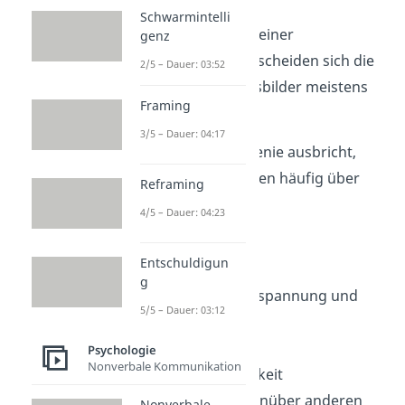
Schwarmintelli
Bei Betroffenen von einer
genz
Schizophrenie unterscheiden sich die
2/5 – Dauer: 03:52
einzelnen Krankheitsbilder meistens
Framing
stark voneinander.
3/5 – Dauer: 04:17
Bevor die Schizophrenie ausbricht,
klagen die Betroffenen häufig über
Reframing
folgende Anzeichen
4/5 – Dauer: 04:23
(Prodromalphase):
Entschuldigun
Schlafstörungen
g
Starke innere Anspannung und
5/5 – Dauer: 03:12
Reizbarkeit
Geräusch- und
Psychologie
Nonverbale Kommunikation
Lichtempfindlichkeit
Misstrauen gegenüber anderen
Nonverbale