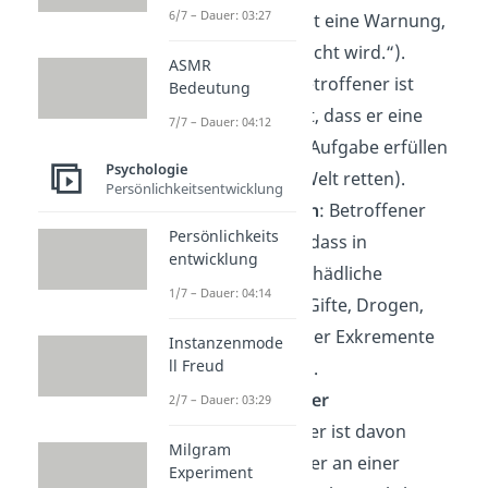
6/7 – Dauer: 03:27
der Teufel. Das ist eine Warnung,
dass er umgebracht wird.“).
ASMR
Größenwahn
: Betroffener ist
Bedeutung
davon überzeugt, dass er eine
7/7 – Dauer: 04:12
weltbewegende Aufgabe erfüllen
Psychologie
muss (Beispiel: Welt retten).
Persönlichkeitsentwicklung
Vergiftungswahn
: Betroffener
Persönlichkeits
geht davon aus, dass in
entwicklung
Lebensmitteln schädliche
1/7 – Dauer: 04:14
Substanzen wie Gifte, Drogen,
Medikamente oder Exkremente
Instanzenmode
ll Freud
beigemischt sind.
Hypochondrischer
2/7 – Dauer: 03:29
Wahn:
Betroffener ist davon
Milgram
überzeugt, dass er an einer
Experiment