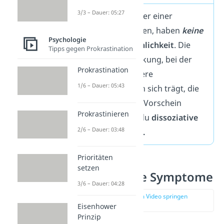
3/3 – Dauer: 05:27
Menschen, die unter einer
Schizophrenie leiden, haben
keine
Psychologie
gespaltene Persönlichkeit
. Die
Tipps gegen Prokrastination
psychische Erkrankung, bei der
Prokrastination
eine Person mehrere
1/6 – Dauer: 05:43
Persönlichkeiten in sich trägt, die
abwechselnd zum Vorschein
Prokrastinieren
kommen, nennst du
dissoziative
2/6 – Dauer: 03:48
Identitätsstörung.
Prioritäten
setzen
Schizophrenie Symptome
3/6 – Dauer: 04:28
zur Stelle im Video springen
(00:35)
Eisenhower
Prinzip