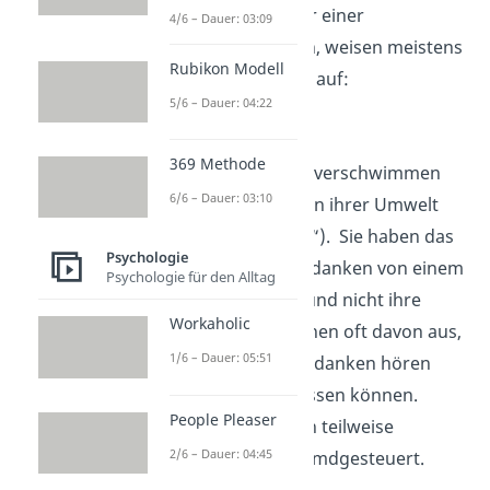
Betroffene, die unter einer
4/6 – Dauer: 03:09
Schizophrenie leiden, weisen meistens
Rubikon Modell
folgende Symptome auf:
5/6 – Dauer: 04:22
Ich-Störung:
369 Methode
Bei den Betroffenen verschwimmen
6/6 – Dauer: 03:10
die Grenzen zwischen ihrer Umwelt
und sich selbst („Ich“). Sie haben das
Psychologie
Gefühl, dass ihre Gedanken von einem
Psychologie für den Alltag
Fremden stammen und nicht ihre
Workaholic
eigenen sind. Sie gehen oft davon aus,
1/6 – Dauer: 05:51
dass Fremde ihre Gedanken hören
oder sogar beeinflussen können.
People Pleaser
Daher fühlen sie sich teilweise
2/6 – Dauer: 04:45
manipuliert oder fremdgesteuert.