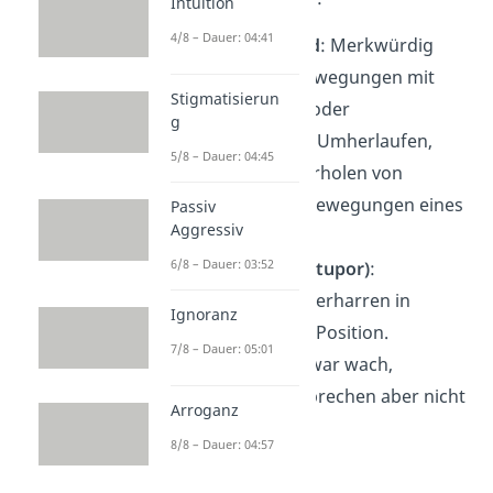
Intuition
4/8 – Dauer: 04:41
Erregter Zustand
: Merkwürdig
erscheinende Bewegungen mit
Stigmatisierun
Händen, Armen oder
g
Beinen, Zielloses Umherlaufen,
5/8 – Dauer: 04:45
ständiges Wiederholen von
Aussagen oder Bewegungen eines
Passiv
Aggressiv
anderen.
6/8 – Dauer: 03:52
Starrezustand (Stupor)
:
Stundenlanges Verharren in
Ignoranz
ungewöhnlicher Position.
7/8 – Dauer: 05:01
Patienten sind zwar wach,
reagieren und sprechen aber nicht
Arroganz
(Mutismus).
8/8 – Dauer: 04:57