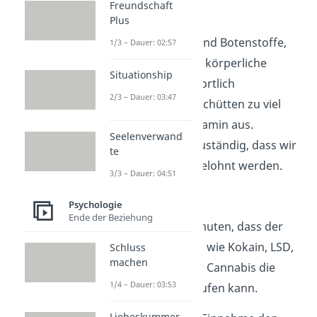
Freundschaft
Neurotransmittern
Plus
Neurotransmitter
sind Botenstoffe,
1/3 – Dauer: 02:57
die für verschiedene körperliche
Situationship
Reaktionen verantwortlich
2/3 – Dauer: 03:47
sind. Schizophrene schütten zu viel
vom Botenstoff Dopamin aus.
Seelenverwand
Dopamin ist dafür zuständig, dass wir
te
für unser Handeln belohnt werden.
3/3 – Dauer: 04:51
Drogenkonsum
Psychologie
Ende der Beziehung
Einige Experten vermuten, dass der
Konsum von Drogen wie Kokain, LSD,
Schluss
machen
Amphetaminen oder Cannabis die
1/4 – Dauer: 03:53
Erkrankung hervorrufen kann.
Liebeskummer