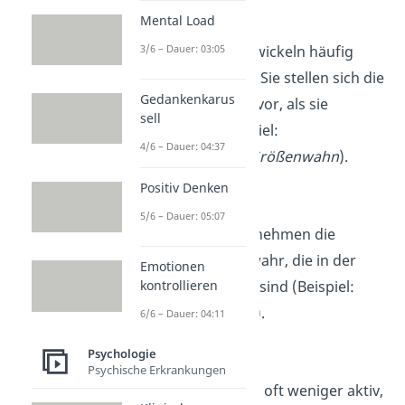
Wahnvorstellungen
Mental Load
3/6 – Dauer: 03:05
Die Betroffenen entwickeln häufig
Wahnvorstellungen. Sie stellen sich die
Gedankenkarus
Realität also anders vor, als sie
sell
tatsächlich ist (Beispiel:
4/6 – Dauer: 04:37
Verfolgungswahn, Größenwahn
).
Positiv Denken
Halluzinationen
5/6 – Dauer: 05:07
Bei Halluzinationen nehmen die
Betroffenen Dinge wahr, die in der
Emotionen
Realität gar nicht da sind (Beispiel:
kontrollieren
Hören von Stimmen
).
6/6 – Dauer: 04:11
Antriebsstörungen
Psychologie
Psychische Erkrankungen
Die Betroffenen sind oft weniger aktiv,