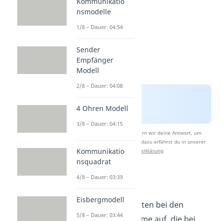
Kommunikatio
nsmodelle
1/8 – Dauer: 04:54
Sender
Empfänger
Modell
2/8 – Dauer: 04:08
4 Ohren Modell
3/8 – Dauer: 04:15
Nach Beantwortung speichern wir deine Antwort, um
Studyflix zu verbessern. Mehr dazu erfährst du in unserer
Kommunikatio
Datenschutzerklärung
.
nsquadrat
4/8 – Dauer: 03:39
Akute Phase
Eisbergmodell
In der Akutphase treten bei den
5/8 – Dauer: 03:44
Betroffenen Symptome auf, die bei