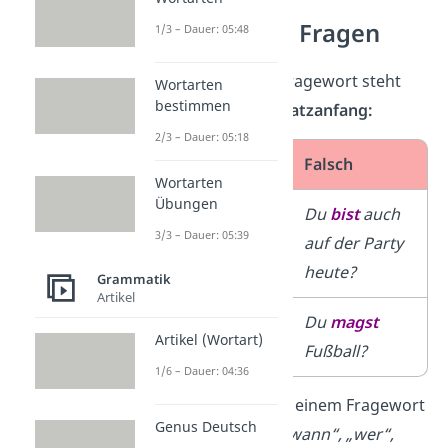
Satzbau von Fragen
1/3 – Dauer: 05:48
Bei Fragen ohne Fragewort steht
Wortarten
bestimmen
das
Prädikat
am
Satzanfang:
2/3 – Dauer: 05:18
Richtig
Falsch
Wortarten
Übungen
Bist
du heute
Du
bist
auch
3/3 – Dauer: 05:39
auch auf der
auf der Party
Party?
heute?
Grammatik
Artikel
Magst
du
Du
magst
Artikel (Wortart)
Fußball?
Fußball?
1/6 – Dauer: 04:36
Wird die Frage mit einem Fragewort
Genus Deutsch
wie zum Beispiel „
wann“, „wer“,