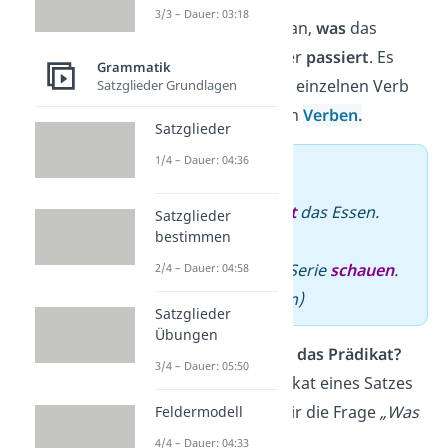
3/3 – Dauer: 03:18
Das
Prädikat
gibt an,
was
das
Subjekt
macht
oder
passiert
. Es
Grammatik
besteht aus einem einzelnen Verb
Satzglieder Grundlagen
oder aus mehreren
Verben.
Satzglieder
1/4 – Dauer: 04:36
➡️ Beispiel
–
Der Koch
kocht
das Essen.
Satzglieder
bestimmen
(einzelnes Verb)
–
Lisa
kann
ihre Serie
schauen
.
2/4 – Dauer: 04:58
(mehrere Verben)
Satzglieder
Übungen
Wie bestimmst du das Prädikat?
3/4 – Dauer: 05:50
Willst du das Prädikat eines Satzes
bestimmen, stell dir die Frage
„Was
Feldermodell
tut das Subjekt?“
4/4 – Dauer: 04:33