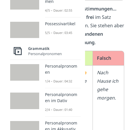
men
Freie Adverbialbestimmungen…
4/5 – Dauer: 02:55
… können generell
frei
im Satz
Possessivartikel
verschoben werden. Sie stehen aber
5/5 – Dauer: 03:45
meist
vor der gebundenen
Adverbialbestimmung
.
Grammatik
Personalpronomen
Richtig
Falsch
Personalpronom
Ich gehe
morgen
Nach
en
(frei) nach Hause
Hause ich
1/4 – Dauer: 04:32
(gebunden). /
gehe
Personalpronom
Morgen
(frei)
morgen.
en im Dativ
gehe ich nach
2/4 – Dauer: 01:40
Hause
(gebunden).
Personalpronom
en im Akkusativ