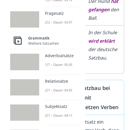
Der Hund
hat
Der Hund
hat
den Ball
gefangen
den
Fragesatz
gefangen
.
Ball.
2/2 – Dauer: 03:57
In der Schule
In der Schule
Grammatik
wird
der
wird erklärt
Weitere Satzarten
deutsche
der deutsche
Adverbialsätze
Satzbau
Satzbau.
1/7 – Dauer: 05:35
erklärt
.
Relativsätze
Grundregel: Satzbau bei
2/7 – Dauer: 03:55
Hauptsätzen mit
zusammengesetzen Verben
Subjektsatz
3/7 – Dauer: 04:17
Enthält ein Hauptsatz ein