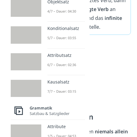
zusammengesetztes Verb, dann
Objektsatz
steht das
gebeugte Verb
an
4/7 – Dauer: 04:30
zweiter Stelle
und das
infinite
Verb
an letzter Stelle.
Konditionalsatz
5/7 – Dauer: 03:55
Attributsatz
6/7 – Dauer: 02:36
Kausalsatz
7/7 – Dauer: 03:15
Satzbau von
Grammatik
Satzbau & Satzglieder
Nebensätzen
Attribute
Nebensätze
können
niemals allein
1/5 – Dauer: 04:53