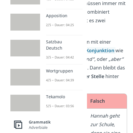
stehen, sondern müssen immer mit
einem Hauptsatz kombiniert
Apposition
werden. Dabei gibt es zwei
2/5 – Dauer: 04:25
Möglichkeiten:
Ein Nebensatz kann mit einer
Satzbau
Deutsch
nebenordnenden Konjunktion
wie
3/5 – Dauer: 04:42
„
denn“, „oder“, „und“,
oder
„aber“
eingeleitet werden. Dann bleibt das
Wortgruppen
Prädikat
an
zweiter Stelle
hinter
4/5 – Dauer: 04:39
dem Subjekt.
Tekamolo
Richtig
Falsch
5/5 – Dauer: 03:56
Hannah geht
Hannah geht
Grammatik
zur Schule,
zur Schule,
Adverbiale