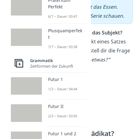
Präteritum
–
Der Koch
kocht das Essen.
Perfekt
–
Lisa
kann ihre Serie schauen.
6/7 – Dauer: 03:47
Plusquamperfek
Wie bestimmst du das Subjekt?
t
Willst du das Subjekt eines Satzes
7/7 – Dauer: 03:38
bestimmen, dann stell dir die Frage
„Wer oder was tut etwas?“
Grammatik
Zeitformen der Zukunft
Futur 1
1/3 – Dauer: 04:44
Futur II
2/3 – Dauer: 03:05
Was ist das Prädikat?
Futur 1 und 2