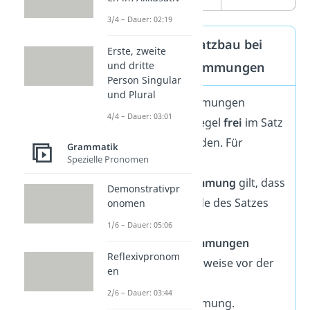
3/4 – Dauer: 02:19
Grundregel: Satzbau bei
Erste, zweite
und dritte
Adverbialbestimmungen
Person Singular
und Plural
Adverbialbestimmungen
4/4 – Dauer: 03:01
können in der Regel
frei
im Satz
verschoben werden. Für
Grammatik
Spezielle Pronomen
gebundene
Adverbialbestimmung
gilt, dass
Demonstrativpr
sie meist am Ende des Satzes
onomen
stehen.
Freie
1/6 – Dauer: 05:06
Adverbialbestimmungen
Reflexivpronom
stehen normalerweise vor der
en
gebundenen
2/6 – Dauer: 03:44
Adverbialbestimmung.