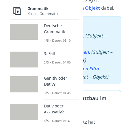
zusätzlich noch ein
Objekt
dabei.
Grammatik
Kasus: Grammatik
➡️ Beispiel
Deutsche
Grammatik
–
Der Hund
bellt
. (Subjekt –
1/5 – Dauer: 05:10
Prädikat)
–
Ich
backe
Kuchen
. (Subjekt –
3. Fall
Prädikat – Objekt)
2/5 – Dauer: 04:00
–
Tim
schaut
einen Film
.
(Subjekt – Prädikat – Objekt)
Genitiv oder
Dativ?
3/5 – Dauer: 04:45
Grundregel: Satzbau im
Dativ oder
Deutschen
Akkusativ?
4/5 – Dauer: 04:37
Ein deutscher Satz hat