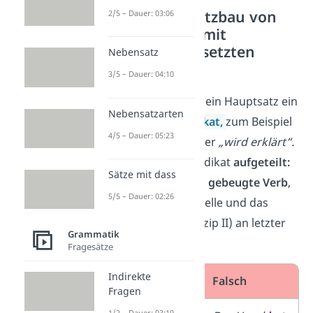
Sonderfall: Satzbau von
2/5 – Dauer: 03:06
Hauptsätzen mit
zusammengesetzten
Nebensatz
Verben
3/5 – Dauer: 04:10
Manchmal enthält ein Hauptsatz ein
Nebensatzarten
zweiteiliges Prädikat,
zum Beispiel
4/5 – Dauer: 05:23
„hat gefangen“
oder
„wird erklärt“.
Dann wird das Prädikat
aufgeteilt:
Sätze mit dass
Das erste, also das
gebeugte Verb
,
5/5 – Dauer: 02:26
steht an zweiter Stelle und das
infinite Verb (Partizip II) an letzter
Grammatik
Stelle.
Fragesätze
Indirekte
Richtig
Falsch
Fragen
1/2 – Dauer: 03:19