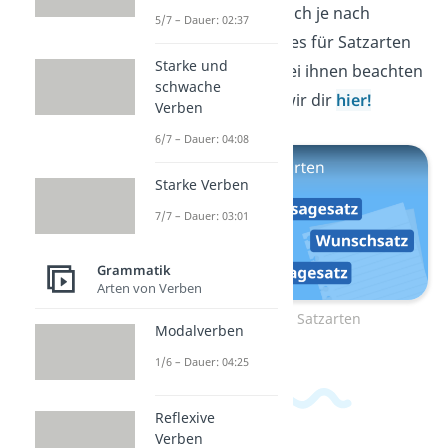
Er unterscheidet sich je nach
5/7 – Dauer: 02:37
Satzart
. Was es alles für Satzarten
Starke und
gibt und was du bei ihnen beachten
schwache
solltest, erklären wir dir
hier!
Verben
6/7 – Dauer: 04:08
Starke Verben
7/7 – Dauer: 03:01
Grammatik
Arten von Verben
Zum Video: Satzarten
Modalverben
1/6 – Dauer: 04:25
Reflexive
Verben