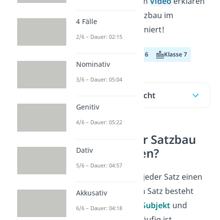
Regeln. Hier und im
Video
erklären
wir dir, wie der Satzbau im
4 Fälle
Deutschen funktioniert!
2/6 – Dauer: 02:15
Klasse 5
Klasse 6
Klasse 7
Nominativ
3/6 – Dauer: 05:04
Inhaltsübersicht
Genitiv
4/6 – Dauer: 05:22
Wie geht der Satzbau
Dativ
im Deutschen?
5/6 – Dauer: 04:57
Im Deutschen hat jeder Satz einen
klaren Satzbau. Ein Satz besteht
Akkusativ
immer aus einem
Subjekt
und
6/6 – Dauer: 04:18
einem
Prädikat
. Häufig ist