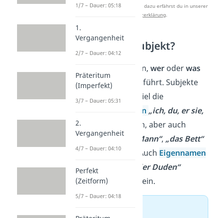
1/7 – Dauer: 05:18
Studyflix zu verbessern. Mehr dazu erfährst du in unserer
Datenschutzerklärung
.
1.
Vergangenheit
Was ist das Subjekt?
2/7 – Dauer: 04:12
Das
Subjekt
gibt an,
wer
oder
was
Präteritum
eine Handlung ausführt. Subjekte
(Imperfekt)
können zum Beispiel die
3/7 – Dauer: 05:31
Personalpronomen
„ich, du, er sie,
2.
es, wir, ihr, sie“
sein, aber auch
Vergangenheit
Nomen
wie
„der Mann“
,
„das Bett“
4/7 – Dauer: 04:10
oder
„die Katze“
.
Auch
Eigennamen
wie
„Max“
oder
„der Duden“
Perfekt
können Subjekte sein.
(Zeitform)
5/7 – Dauer: 04:18
➡️ Beispiel