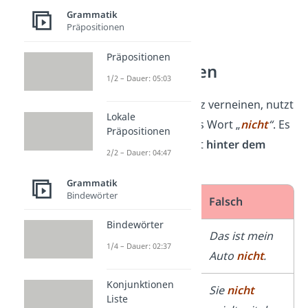
Grammatik
Präpositionen
Satzbau von
Präpositionen
Verneinungen
1/2 – Dauer: 05:03
Willst du einen Satz verneinen, nutzt
Lokale
du in der Regel das Wort „
nicht
“
. Es
Präpositionen
steht im Satz meist
hinter dem
2/2 – Dauer: 04:47
Prädikat
.
Grammatik
Bindewörter
Richtig
Falsch
Bindewörter
Das ist
nicht
Das ist mein
1/4 – Dauer: 02:37
mein Auto.
Auto
nicht
.
Konjunktionen
Sie spielt
Sie
nicht
Liste