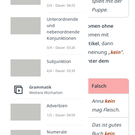
nicht
mit der
spielt mit der
2/4 – Dauer: 04:25
Puppe.
Puppe.
Unterordnende
Hat der Satz ein
Nomen ohne
und
nebenordnende
Artikel
oder ein Nomen mit
Konjunktionen
unbestimmtem Artikel
, dann
3/4 – Dauer: 03:26
benutzt du die Verneinung
„
kein
“
.
Sie steht immer
hinter dem
Subjunktion
Prädikat
.
4/4 – Dauer: 03:39
Richtig
Falsch
Grammatik
Weitere Wortarten
Anna mag
Anna
kein
Adverbien
kein
Fleisch.
mag Fleisch.
1/5 – Dauer: 04:59
Das ist
kein
Das ist gutes
Numerale
gutes Buch.
Buch
kein
.