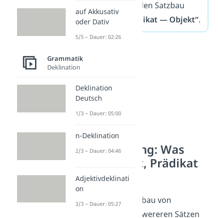
normalerweise den Satzbau
auf Akkusativ
„Subjekt — Prädikat — Objekt“
.
oder Dativ
5/5 – Dauer: 02:26
Grammatik
Deklination
Deklination
Deutsch
1/3 – Dauer: 05:00
n-Deklination
Wiederholung: Was
2/3 – Dauer: 04:46
sind Subjekt, Prädikat
und Objekt?
Adjektivdeklinati
on
Damit du den Satzbau von
3/3 – Dauer: 05:27
einfachen und schwereren Sätzen