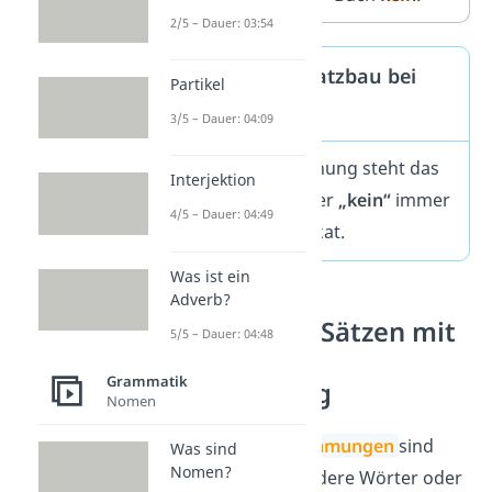
2/5 – Dauer: 03:54
Grundregel: Satzbau bei
Partikel
Verneinungen
3/5 – Dauer: 04:09
Bei einer Verneinung steht das
Interjektion
Wort
„nicht“
oder
„kein“
immer
4/5 – Dauer: 04:49
nach dem Prädikat.
Was ist ein
Adverb?
Satzbau bei Sätzen mit
5/5 – Dauer: 04:48
adverbialer
Grammatik
Bestimmung
Nomen
Adverbiale Bestimmungen
sind
Was sind
Nomen?
Ausdrücke
, die andere Wörter oder