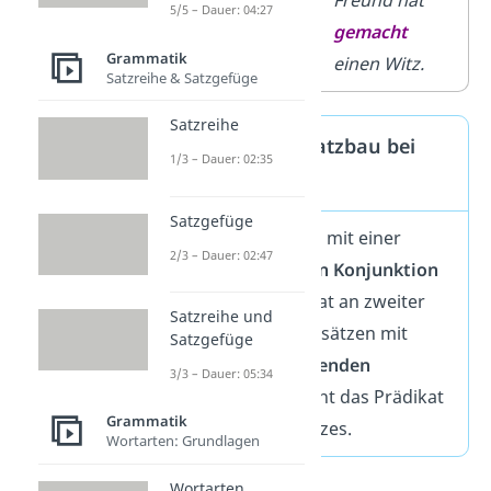
Freund einen
Freund hat
5/5 – Dauer: 04:27
Witz
gemacht
gemacht
Grammatik
hat
.
einen Witz.
Satzreihe & Satzgefüge
Satzreihe
Grundregel: Satzbau bei
1/3 – Dauer: 02:35
Nebensätzen
Satzgefüge
Bei Nebensätzen mit einer
2/3 – Dauer: 02:47
nebenordnenden Konjunktion
steht das Prädikat an zweiter
Satzreihe und
Stelle. Bei Nebensätzen mit
Satzgefüge
einer
unterordnenden
3/3 – Dauer: 05:34
Konjunktion
steht das Prädikat
Grammatik
am Ende des Satzes.
Wortarten: Grundlagen
Wortarten