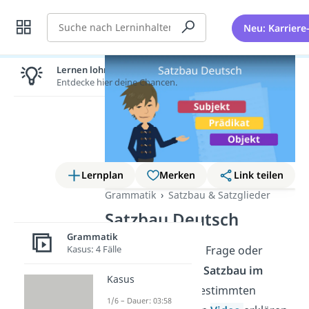
Suche
Neu: Karriere
Lernen lohnt sich!
Entdecke hier deine Chancen.
Lernplan
Merken
Link teilen
Grammatik
Satzbau & Satzglieder
Satzbau Deutsch
Grammatik
Kasus: 4 Fälle
Egal ob Hauptsatz, Frage oder
Verneinung — der
Satzbau im
Kasus
Deutschen
folgt bestimmten
1/6 – Dauer: 03:58