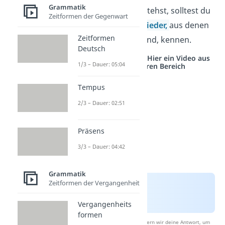
Grammatik
im Deutschen verstehst, solltest du
Zeitformen der Gegenwart
die Begriffe
Satzglieder
,
aus denen
Zeitformen
Sätze aufgebaut sind, kennen.
Deutsch
Studyflix vernetzt: Hier ein Video aus
1/3 – Dauer: 05:04
einem anderen Bereich
Tempus
2/3 – Dauer: 02:51
Präsens
3/3 – Dauer: 04:42
Grammatik
Zeitformen der Vergangenheit
Vergangenheits
formen
Nach Beantwortung speichern wir deine Antwort, um