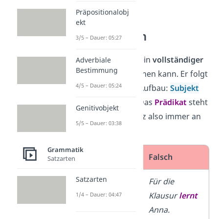
Präpositionalobj
Satzbau von
ekt
Hauptsätzen
3/5 – Dauer: 05:27
Ein
Hauptsatz
ist ein
vollständiger
Adverbiale
Bestimmung
Satz
, der allein stehen kann. Er folgt
4/5 – Dauer: 05:24
in der Regel dem Aufbau:
Subjekt
Prädikat Objekt.
Das
Prädikat
steht
Genitivobjekt
in einem Hauptsatz also immer an
5/5 – Dauer: 03:38
zweiter Stelle
!
Grammatik
Richtig
Falsch
Satzarten
Satzarten
Anna
lernt
für
Für die
die Klausur.
Klausur
lernt
1/4 – Dauer: 04:47
Anna.