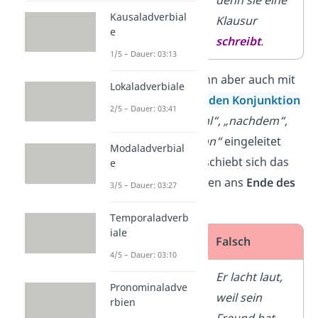
denn sie
denn sie eine
Kausaladverbial
schreibt
eine
Klausur
e
Klausur.
schreibt
.
1/5 – Dauer: 03:13
Der Nebensatz kann aber auch mit
Lokaladverbiale
einer
unterordnenden Konjunktion
2/5 – Dauer: 03:41
wie „
weil“, „obwohl“, „nachdem“,
„damit“
oder
„wenn“
eingeleitet
Modaladverbial
werden. Dann verschiebt sich das
e
Prädikat
nach hinten ans
Ende des
3/5 – Dauer: 03:27
Satzes
.
Temporaladverb
iale
Richtig
Falsch
4/5 – Dauer: 03:10
Er lacht laut,
Er lacht laut,
Pronominaladve
weil sein
weil sein
rbien