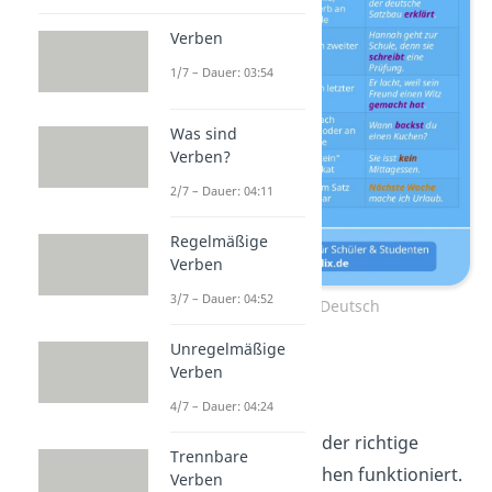
Verben
1/7 – Dauer: 03:54
Was sind
Verben?
2/7 – Dauer: 04:11
Regelmäßige
Verben
3/7 – Dauer: 04:52
Satzbau Deutsch
Unregelmäßige
Verben
Satzarten
4/7 – Dauer: 04:24
Jetzt weißt du, wie der richtige
Trennbare
Satzbau im Deutschen funktioniert.
Verben