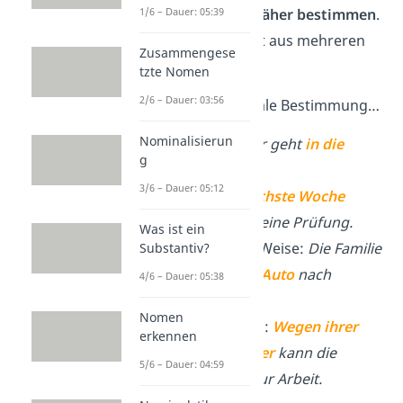
1/6 – Dauer: 05:39
den ganzen Satz
näher bestimmen
.
Sie bestehen meist aus mehreren
Zusammengese
Wörtern.
tzte Nomen
2/6 – Dauer: 03:56
Beispiele: Adverbiale Bestimmung…
Nominalisierun
… des Ortes:
Er geht
in die
g
Schule
.
3/6 – Dauer: 05:12
… der Zeit:
Nächste Woche
schreibt Anna eine Prüfung.
Was ist ein
… der Art und Weise:
Die Familie
Substantiv?
fährt
mit dem Auto
nach
4/6 – Dauer: 05:38
Frankreich.
Nomen
… des Grundes:
Wegen ihrer
erkennen
kranken Tochter
kann die
5/6 – Dauer: 04:59
Mutter nicht zur Arbeit.