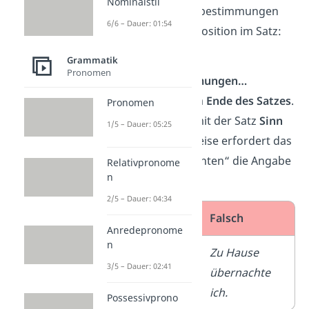
Nominalstil
Manche Adverbialbestimmungen
6/6 – Dauer: 01:54
haben eine feste Position im Satz:
Gebundene
Grammatik
Pronomen
Adverbialbestimmungen…
… stehen meist am
Ende des Satzes
.
Pronomen
Sie sind nötig, damit der Satz
Sinn
1/5 – Dauer: 05:25
ergibt
. Beispielsweise erfordert das
Prädikat „übernachten“ die Angabe
Relativpronome
n
eines Ortes.
2/5 – Dauer: 04:34
Richtig
Falsch
Anredepronome
n
Ich
Zu Hause
3/5 – Dauer: 02:41
übernachte
übernachte
zu Hause
.
ich.
Possessivprono