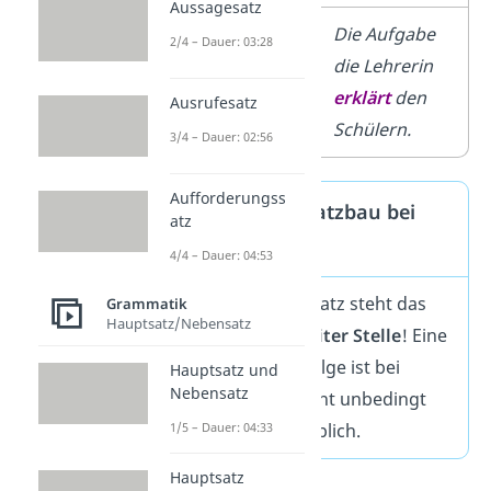
Aussagesatz
Die Lehrerin
Die Aufgabe
2/4 – Dauer: 03:28
erklärt
den
die Lehrerin
Schülern die
erklärt
den
Ausrufesatz
Aufgabe.
Schülern.
3/4 – Dauer: 02:56
Aufforderungss
Grundregel: Satzbau bei
atz
Hauptsätzen
4/4 – Dauer: 04:53
In einem Hauptsatz steht das
Grammatik
Hauptsatz/Nebensatz
Prädikat
an
zweiter Stelle
! Eine
andere Reihenfolge ist bei
Hauptsatz und
Nebensatz
Hauptsätzen nicht unbedingt
falsch, aber unüblich.
1/5 – Dauer: 04:33
Hauptsatz