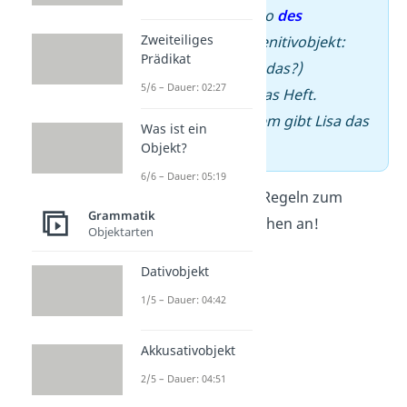
–
Das ist das Auto
des
Zweiteiliges
Präsidenten
. (Genitivobjekt:
Prädikat
Wessen Auto ist das?)
5/6 – Dauer: 02:27
–
Lisa gibt
ihm
das Heft.
(Dativobjekt: Wem gibt Lisa das
Was ist ein
Heft?)
Objekt?
6/6 – Dauer: 05:19
Schau dir nun die Regeln zum
Grammatik
Satzbau im Deutschen an!
Objektarten
Dativobjekt
1/5 – Dauer: 04:42
Akkusativobjekt
2/5 – Dauer: 04:51