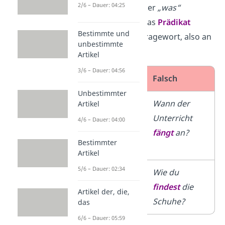
2/6 – Dauer: 04:25
„wie“, „warum“
oder
„was“
eingeleitet, steht das
Prädikat
Bestimmte und
direkt nach dem Fragewort, also an
unbestimmte
zweiter Stelle
.
Artikel
3/6 – Dauer: 04:56
Richtig
Falsch
Unbestimmter
Wann
fängt
Wann der
Artikel
der
Unterricht
4/6 – Dauer: 04:00
Unterricht
fängt
an?
Bestimmter
an?
Artikel
5/6 – Dauer: 02:34
Wie
findest
Wie du
du die
findest
die
Artikel der, die,
Schuhe?
Schuhe?
das
6/6 – Dauer: 05:59