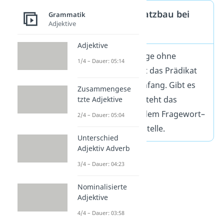
Grundregel: Satzbau bei
Grammatik
Adjektive
Fragen
Adjektive
Beginnt eine Frage ohne
1/4 – Dauer: 05:14
Fragewort
, steht das Prädikat
direkt am Satzanfang. Gibt es
Zusammengese
ein Fragewort
, steht das
tzte Adjektive
Prädikat hinter dem Fragewort–
2/4 – Dauer: 05:04
also an zweiter Stelle.
Unterschied
Adjektiv Adverb
3/4 – Dauer: 04:23
Nominalisierte
Adjektive
4/4 – Dauer: 03:58