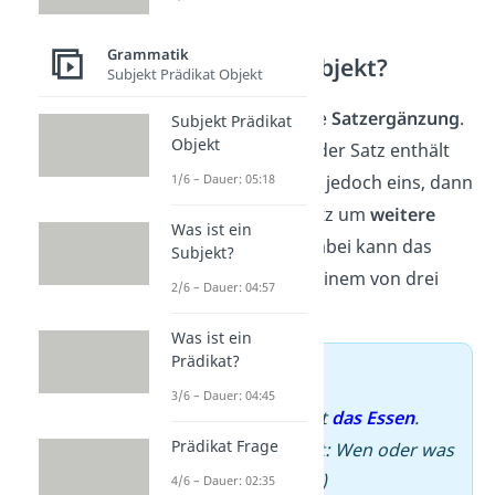
Grammatik
Was ist das Objekt?
Subjekt Prädikat Objekt
Das
Objekt
ist eine
Satzergänzung
.
Subjekt Prädikat
Objekt
Das heißt, nicht jeder Satz enthält
ein Objekt. Gibt es jedoch eins, dann
1/6 – Dauer: 05:18
ergänzt
es den Satz um
weitere
Was ist ein
Informationen
. Dabei kann das
Subjekt?
Objekt im Satz in einem von drei
2/6 – Dauer: 04:57
Fällen stehen.
Was ist ein
Prädikat?
➡️ Beispiel
3/6 – Dauer: 04:45
–
Der Koch kocht
das Essen
.
Prädikat Frage
(
Akkusativobjekt
: Wen oder was
kocht der Koch?)
4/6 – Dauer: 02:35