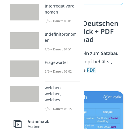
Interrogativpro
nomen
Satzbau im Deutschen
3/6 – Dauer: 03:01
auf einen Blick + PDF
Indefinitpronom
zum Download
en
4/6 – Dauer: 04:51
Damit du alle
Regeln
zum
Satzbau
im Deutschen im Kopf behältst,
Fragewörter
kannst du dir diese
PDF
5/6 – Dauer: 05:02
herunterladen!
welchen,
welcher,
welches
6/6 – Dauer: 03:15
Grammatik
Verben