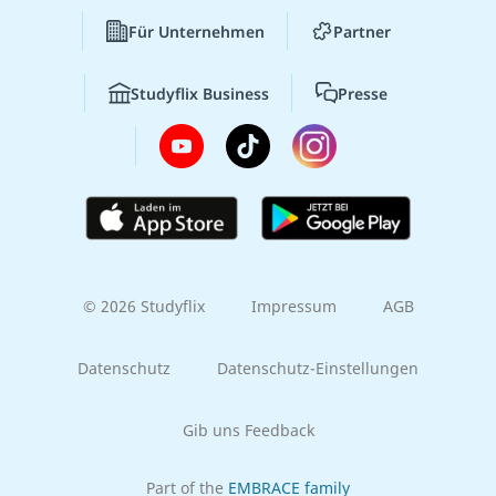
Für Unternehmen
Partner
Studyflix Business
Presse
© 2026 Studyflix
Impressum
AGB
Datenschutz
Datenschutz-Einstellungen
Gib uns Feedback
Part of the
EMBRACE family