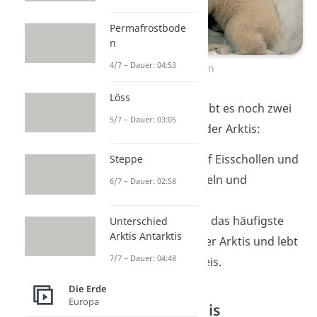
Permafrostbode
n
4/7 – Dauer: 04:53
Eisbären
Löss
Neben dem Eisbären gibt es noch zwei
5/7 – Dauer: 03:05
weitere typische Tiere der Arktis:
Walross:
Es ruht auf Eisschollen und
Steppe
taucht nach Muscheln und
6/7 – Dauer: 02:58
Schnecken.
Ringelrobbe:
Sie ist das häufigste
Unterschied
Arktis Antarktis
Meeressäugetier der Arktis und lebt
7/7 – Dauer: 04:48
ebenfalls am Meereis.
Die Erde
Europa
Tiere der Antarktis