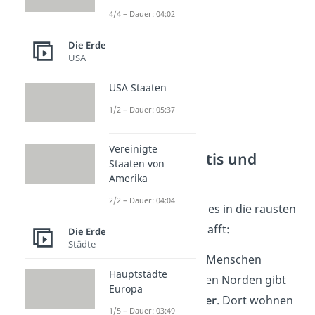
4/4 – Dauer: 04:02
Die Erde
USA
USA Staaten
1/2 – Dauer: 05:37
Vereinigte
Menschen in Arktis und
Staaten von
Antarktis
Amerika
2/2 – Dauer: 04:04
Auch Menschen haben es in die rausten
Gebiete der Welt geschafft:
Die Erde
Städte
In der
Arktis
leben Menschen
Hauptstädte
ganzjährig
. Im hohen Norden gibt
Europa
es
Städte
und
Dörfer
. Dort wohnen
1/5 – Dauer: 03:49