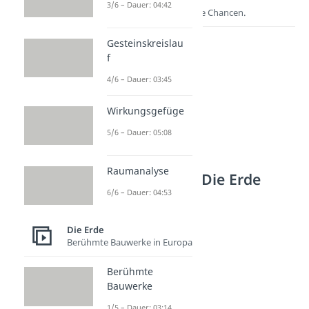
3/6 – Dauer: 04:42
Entdecke hier deine Chancen.
Gesteinskreislau
f
4/6 – Dauer: 03:45
Wirkungsgefüge
5/6 – Dauer: 05:08
Raumanalyse
Weitere Inhalte: Die Erde
6/6 – Dauer: 04:53
Besondere Regionen
Äquator
Die Erde
Dauer: 03:55
Polarkreis
Berühmte Bauwerke in Europa
Dauer: 03:37
Eiswüste
Berühmte
Bauwerke
Dauer: 04:51
Permafrostboden
1/5 – Dauer: 03:14