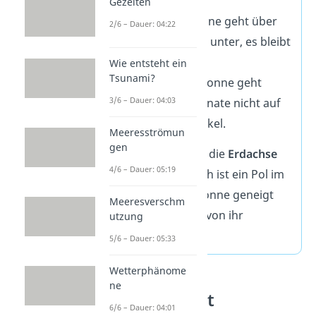
Gezeiten
Polartag:
Die Sonne geht über
2/6 – Dauer: 04:22
längere Zeit nicht unter, es bleibt
auch nachts hell.
Wie entsteht ein
Tsunami?
Polarnacht:
Die Sonne geht
3/6 – Dauer: 04:03
Wochen oder Monate nicht auf
und es bleibt dunkel.
Meeresströmun
gen
Das liegt daran, dass die
Erdachse
4/6 – Dauer: 05:19
schräg
steht. Dadurch ist ein Pol im
Sommer lange zur Sonne geneigt
Meeresverschm
und im Winter lange von ihr
utzung
abgewandt.
5/6 – Dauer: 05:33
Wetterphänome
ne
Treibhauseffekt
6/6 – Dauer: 04:01