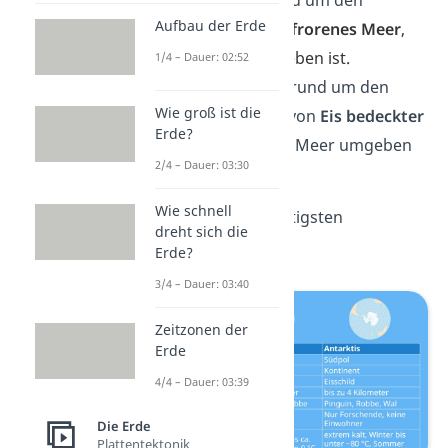
Aufbau der Erde
Nordpol
und i
st
gefrorenes Meer
,
das von Land umgeben ist.
1/4 – Dauer: 02:52
Die
Antarktis
liegt rund um den
Wie groß ist die
Südpol
und ist ein von
Eis bedeckter
Erde?
Kontinent
, der von Meer umgeben
2/4 – Dauer: 03:30
ist.
Wie schnell
Hier siehst du die wichtigsten
dreht sich die
Unterschiede:
Erde?
3/4 – Dauer: 03:40
Zeitzonen der
Erde
4/4 – Dauer: 03:39
Die Erde
Plattentektonik