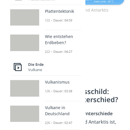
Vergleich Arktis und Antarktis
Plattentektonik
1/2 – Dauer: 04:59
Wie entstehen
Erdbeben?
2/2 – Dauer: 04:27
Die Erde
Vulkane
Vulkanismus
Meereis und Eisschild:
1/6 – Dauer: 03:38
Was ist der Unterschied?
Vulkane in
Einer der wichtigsten
Unterschiede
Deutschland
zwischen der Arktis und Antarktis ist,
2/6 – Dauer: 02:47