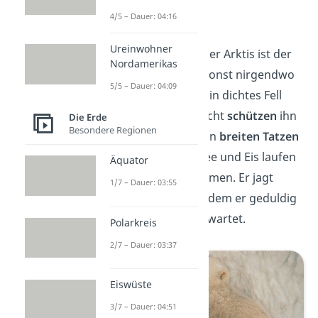
Tiere der Arktis
4/5 – Dauer: 04:16
Ureinwohner
Ein typisches Tier aus der Arktis ist der
Nordamerikas
Eisbär
. Du findest ihn sonst nirgendwo
5/5 – Dauer: 04:09
anders auf der Welt.
Sein dichtes Fell
und eine dicke Fettschicht
schützen
ihn
Die Erde
Besondere Regionen
vor der
Kälte
. Mit seinen
breiten Tatzen
kann er gut über Schnee und Eis laufen
Äquator
und im Wasser schwimmen. Er
jagt
1/7 – Dauer: 03:55
Robben am Meereis, indem er geduldig
an Atemlöchern im Eis wartet.
Polarkreis
2/7 – Dauer: 03:37
Eiswüste
3/7 – Dauer: 04:51