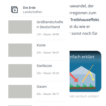
Ausgelöst wird der Klimawandel, der
Die Erde
Landschaften
das Eis der beiden Polarregionen zum
Schmelzen bringt, vom
Treibhauseffekt
.
Großlandschafte
In diesem
Video
erfährst du wie er
n Deutschland
funktioniert und was er sonst noch für
1/6 – Dauer: 04:09
Folgen mit sich bringt!
Küste
2/6 – Dauer: 04:27
Steilküste
3/6 – Dauer: 02:25
Oasen
4/6 – Dauer: 04:17
Zum Video: Treibhauseffekt einfach erklärt