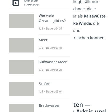
Die Erde
Obwohl überall Eis liegt, fällt nur
Gewässer
sehr wenig neuer Schnee. Viele
Wie viele
Gebiete gelten sogar als
Kältewüste
.
Ozeane gibt es?
Dazu kommen
starke Winde
, die
1/5 – Dauer: 04:37
Schnee aufwirbeln und
Schneestürme verursachen können.
Meer
2/5 – Dauer: 03:48
Süßwasser Meer
3/5 – Dauer: 05:28
Schäre
4/5 – Dauer: 03:04
Gemeinsamkeiten —
Brackwasser
Klimawandel in Arktis und