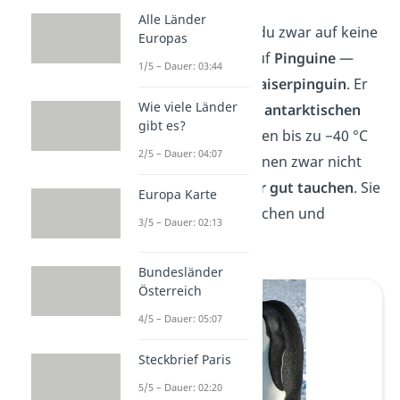
Alle Länder
In der Antarktis triffst du zwar auf keine
Europas
Eisbären, aber dafür auf
Pinguine
—
1/5 – Dauer: 03:44
zum Beispiel auf den
Kaiserpinguin
. Er
Wie viele Länder
brütet sogar mitten im
antarktischen
gibt es?
Winter
, wenn es draußen bis zu −40 °C
2/5 – Dauer: 04:07
kalt wird. Pinguine können zwar nicht
fliegen, dafür aber
sehr gut
tauchen
. Sie
Europa Karte
jagen im Meer nach Fischen und
3/5 – Dauer: 02:13
Tintenfischen.
Bundesländer
Österreich
4/5 – Dauer: 05:07
Steckbrief Paris
5/5 – Dauer: 02:20