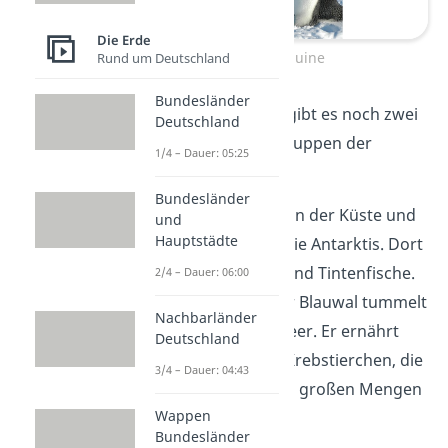
Die Erde
Kaiserpinguine
Rund um Deutschland
Bundesländer
Neben den Pinguinen gibt es noch zwei
Deutschland
weitere typische Tiergruppen der
1/4 – Dauer: 05:25
Antarktis:
Bundesländer
Robben:
Sie leben an der Küste und
und
Hauptstädte
im Meer rund um die Antarktis. Dort
fressen sie Fische und Tintenfische.
2/4 – Dauer: 06:00
Wale:
Vor allem der Blauwal tummelt
Nachbarländer
sich im Südpolarmeer. Er ernährt
Deutschland
sich von winzigen Krebstierchen, die
3/4 – Dauer: 04:43
im kalten Wasser in großen Mengen
Wappen
vorkommen.
Bundesländer