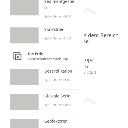
Sedimentgestei
n
5/6 – Dauer: 04:50
Stalaktiten
Beliebte Inhalte aus dem Bereich
6/6 – Dauer: 01:59
Die Erde
Die Erde
Landschaftsentstehung
Alle
Wie viele
Europa
Länder
Länder
Karte
Desertifikation
Europas
gibt es?
Dauer: 02:13
Dauer: 03:44
Dauer: 04:07
1/6 – Dauer: 05:16
Glaziale Serie
2/6 – Dauer: 04:39
Geofaktoren
Lernen lohnt sich!