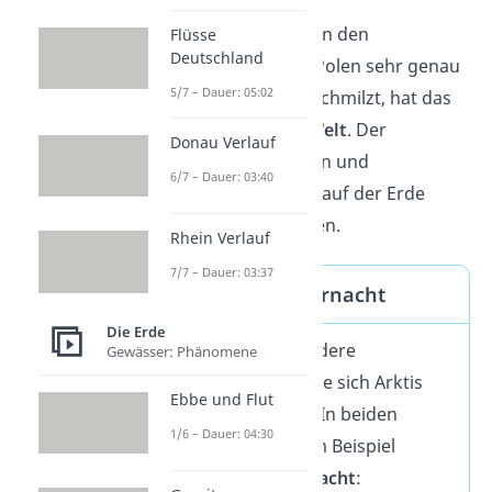
Forschende beobachten den
Flüsse
Deutschland
Klimawandeln an den Polen sehr genau
5/7 – Dauer: 05:02
— denn wenn das Eis schmilzt, hat das
Folgen
für die
ganze Welt
. Der
Donau Verlauf
Meeresspiegel
steigt an und
6/7 – Dauer: 03:40
Küstengebiete
überall auf der Erde
können
bedroht
werden.
Rhein Verlauf
7/7 – Dauer: 03:37
Polartag und Polarnacht
Die Erde
Es gibt aber noch andere
Gewässer: Phänomene
Gemeinsamkeiten, die sich Arktis
Ebbe und Flut
und Antarktis teilen. In beiden
1/6 – Dauer: 04:30
Regionen gibt es zum Beispiel
Polartag
und
Polarnacht
: