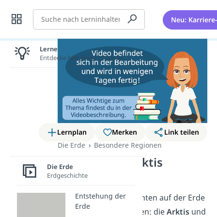
Suche
Neu: Karriere
Lernen lohnt sich!
Entdecke hier deine Chancen.
Lernplan
Merken
Link teilen
Die Erde
Besondere Regionen
Unterschied Arktis
Die Erde
Antarktis
Erdgeschichte
Entstehung der
Ganz oben und ganz unten auf der Erde
Erde
liegen zwei eisige Welten: die
Arktis
und