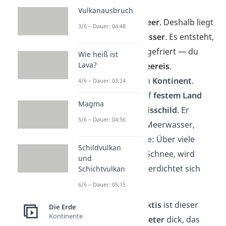
worauf das Eis liegt.
Vulkanausbruch
Die
Arktis
ist ein
Meer
. Deshalb liegt
3/6 – Dauer: 04:48
das
Eis
auf dem
Wasser
. Es entsteht,
wenn Meerwasser gefriert — du
Wie heiß ist
Lava?
sagst dazu auch
Meereis
.
Die
Antarktis
ist ein
Kontinent
.
4/6 – Dauer: 03:24
Deshalb liegt Eis auf
festem
Land
Magma
und du nennst es
Eisschild
.
Er
5/6 – Dauer: 04:56
entsteht nicht aus Meerwasser,
sondern aus Schnee: Über viele
Schildvulkan
tausend Jahre fällt Schnee, wird
und
immer dicker und verdichtet sich
Schichtvulkan
dann zu Eis.
6/6 – Dauer: 05:15
Übrigens:
In der
Antarktis
ist dieser
Die Erde
Kontinente
Eisschild bis zu
4 Kilometer
dick, das