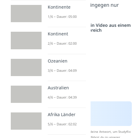
Meereis in der
Arktis
hingegen nur
Kontinente
wenige Meter
.
1/6 – Dauer: 05:00
Studyflix vernetzt: Hier ein Video aus einem
anderen Bereich
Kontinent
2/6 – Dauer: 02:00
Ozeanien
3/6 – Dauer: 04:09
Australien
4/6 – Dauer: 04:39
Afrika Länder
5/6 – Dauer: 02:02
Nach Beantwortung speichern wir deine Antwort, um Studyflix
zu verbessern. Mehr dazu erfährst du in unserer