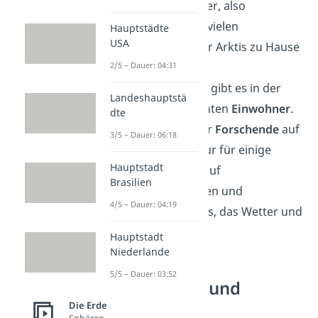
auch indigene Völker, also
Menschen, die seit vielen
Hauptstädte
USA
Generationen in der Arktis zu Hause
sind.
2/5 – Dauer: 04:31
Im Gegensatz dazu gibt es in der
Landeshauptstä
Antarktis
keine
echten
Einwohner
.
dte
Dort halten sich nur
Forschende
auf
3/5 – Dauer: 06:18
— und das meist nur für einige
Hauptstadt
Monate. Sie leben auf
Brasilien
Forschungsstationen und
4/5 – Dauer: 04:19
untersuchen
das Eis, das Wetter und
die Tierwelt.
Hauptstadt
Niederlande
5/5 – Dauer: 03:52
Klima in Arktis und
Antarktis
Die Erde
Sphären