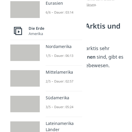
Eurasien
Datenschutzerklärung
.
6/6 – Dauer: 03:14
Bewohner der Arktis und
Die Erde
Antarktis
Amerika
Nordamerika
Obwohl Arktis und Antarktis sehr
1/5 – Dauer: 06:13
lebensfeindliche
Regionen
sind, gibt es
dort erstaunlich viele Lebewesen.
Mittelamerika
2/5 – Dauer: 02:57
Südamerika
3/5 – Dauer: 05:24
Lateinamerika
Länder