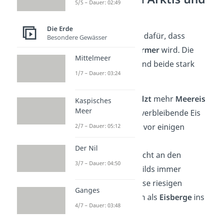
5/5 – Dauer: 02:49
Antarktis
Die Erde
Der Klimawandel sorgt dafür, dass
Besondere Gewässer
unsere Erde immer
wärmer
wird. Die
Mittelmeer
Arktis
und
Antarktis
sind beide stark
1/7 – Dauer: 03:24
davon betroffen.
In der
Arktis
schmilzt
mehr
Meereis
Kaspisches
Meer
als früher und das verbleibende Eis
ist
dünner
als noch vor einigen
2/7 – Dauer: 05:12
Jahrzehnten.
Der Nil
In der
Antarktis
bricht an den
3/7 – Dauer: 04:50
Rändern des Eisschilds immer
häufiger
Eis
ab. Diese riesigen
Ganges
Stücke treiben dann als
Eisberge
ins
4/7 – Dauer: 03:48
Meer.