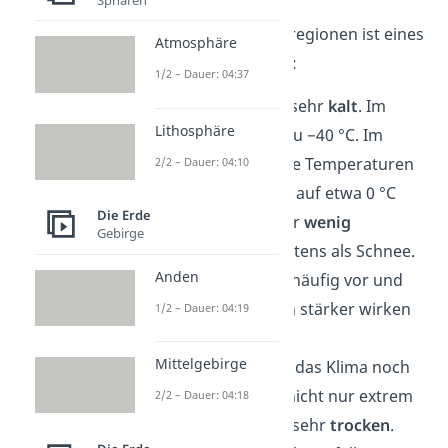
Das Klima in den Polarregionen ist eines
Atmosphäre
der härtesten der Erde:
1/2 – Dauer: 04:37
In der
Arktis
ist es sehr
kalt
. Im
Lithosphäre
Winter sind es bis zu −40 °C. Im
Sommer können die Temperaturen
2/2 – Dauer: 04:10
aber manchmal bis auf etwa 0 °C
Die Erde
steigen. Es fällt eher
wenig
Gebirge
Niederschlag
, meistens als Schnee.
Anden
Auch Wind kommt häufig vor und
kann die Kälte noch stärker wirken
1/2 – Dauer: 04:19
lassen.
Mittelgebirge
In der
Antarktis
ist das Klima noch
härter
. Dort ist es nicht nur extrem
2/2 – Dauer: 04:18
kalt, sondern auch sehr
trocken
.