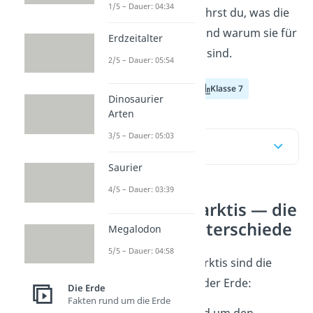
1/5 – Dauer: 04:34
die
Antarktis
. Hier erfährst du, was die
beiden unterscheidet und warum sie für
Erdzeitalter
unsere Erde so wichtig sind.
2/5 – Dauer: 05:54
Klasse 5
Klasse 6
Klasse 7
Dinosaurier
Arten
3/5 – Dauer: 05:03
Inhaltsübersicht
Saurier
4/5 – Dauer: 03:39
Arktis und Antarktis — die
wichtigsten Unterschiede
Megalodon
5/5 – Dauer: 04:58
Die Arktis und die Antarktis sind die
beiden
Polarregionen
der Erde:
Die Erde
Fakten rund um die Erde
Die
Arktis
liegt rund um den